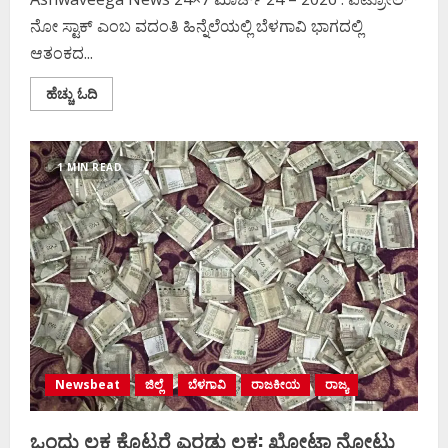
ನೋ ಸ್ಟಾಕ್ ಎಂಬ ವದಂತಿ ಹಿನ್ನೆಲೆಯಲ್ಲಿ ಬೆಳಗಾವಿ ಭಾಗದಲ್ಲಿ
ಆತಂಕದ...
Read
ಹೆಚ್ಚು ಓದಿ
more
about
ಅಯ್ಯಯ್ಯೋ
ಪೆಟ್ರೋಲ್‌
ಖಾಲಿ..!
1 MIN READ
ಬಂಕ್‌
ಮುಂದೆ
ಜನವೋ
ಜನ..!
Newsbeat
ಜಿಲ್ಲೆ
ಬೆಳಗಾವಿ
ರಾಜಕೀಯ
ರಾಜ್ಯ
ಒಂದು ಲಕ್ಷ ಕೊಟ್ಟರೆ ಎರಡು ಲಕ್ಷ: ಖೋಟಾ ನೋಟು