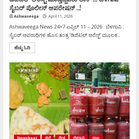
ಸೈಬರ್ ಪೊಲೀಸ್‌ ಆಪರೇಷನ್ ..!
Ashwaveega
April 11, 2026
Ashwaveega News 24×7 ಏಪ್ರಿಲ್‌ 11 – 2026 : ಬೆಳಗಾವಿ :
ಸೈಬರ್ ಅಪರಾಧಿಗಳ ಹೊಸ ತಂತ್ರ ‘ಡಿಜಿಟಲ್ ಅರೆಸ್ಟ್’ ಮೂಲಕ...
Read
ಹೆಚ್ಚು ಓದಿ
more
about
ಡಿಜಿಟಲ್
ಅರೆಸ್ಟ್
ಮಾಡ್ತಿದ್ದವರು
1 MIN READ
ಲಾಕ್
..!‌
ಬೆಳಗಾವಿ
ಸೈಬರ್
ಪೊಲೀಸ್‌
ಆಪರೇಷನ್
..!
Newsbeat
ಜಿಲ್ಲೆ
ದೇಶ
ಬೆಳಗಾವಿ
ರಾಜ್ಯ