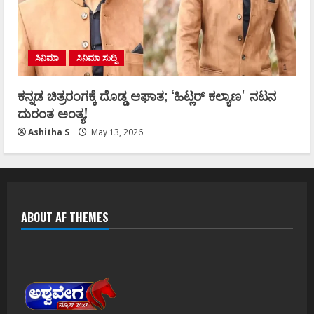
ಸಿನಿಮಾ
ಸಿನಿಮಾ ಸುದ್ದಿ
ಕನ್ನಡ ಚಿತ್ರರಂಗಕ್ಕೆ ದೊಡ್ಡ ಆಘಾತ; ʻಹಿಟ್ಲರ್ ಕಲ್ಯಾಣʼ ನಟನ
ದುರಂತ ಅಂತ್ಯ!
Ashitha S
May 13, 2026
ABOUT AF THEMES