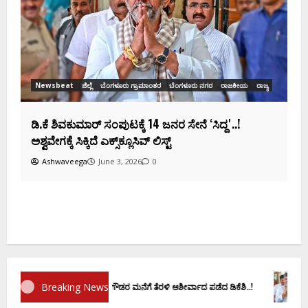
ಸಂಭಾವ್ಯ ಸಚಿವರ ಫೈನಲ್ ಲಿಸ್ಟ್‌!
Ashwaveega
June 3, 2026
0
ಕ
ದ
Breaking News
ಾಣ ವಚನಕ್ಕೂ ಮುನ್ನ ದೊಡ್ಡಗೌಡರ ಮನೆಗೆ ತೆರಳಿ ಆಶೀರ್ವಾದ ಪಡೆದ ಡಿಕೆಶಿ..!
ಡಿ.ಕೆ ಶಿವ