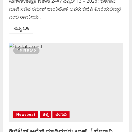
Ashwaveega News 24×7 ಏಪ್ರಿಲ್‌ 13 – 2026 : ಬೆಳಗಾವಿ:
ಮಾಜಿ ಸಚಿವ ರಮೇಶ್ ಜಾರಕಿಹೊಳಿ ಅವರು ಬಿಜೆಪಿ ತೊರೆಯಲಿದ್ದಾರೆ
ಎಂಬ ರಾಜಕೀಯ...
Read
ಹೆಚ್ಚು ಓದಿ
more
about
ಜೆಡಿಎಸ್‌
ಸೇರ್ತಾರಾ
ರಮೇಶ್‌
1 MIN READ
ಜಾರಕಿಹೊಳಿ
?
ಸವದಿ
ಬಿಗ್‌
ಬಾಂಬ್‌
Newsbeat
ಜಿಲ್ಲೆ
ಬೆಳಗಾವಿ
ಡಿಜಿಟಲ್ ಅರೆಸ್ಟ್ ಮಾಡ್ತಿದ್ದವರು ಲಾಕ್ ..!‌ ಬೆಳಗಾವಿ