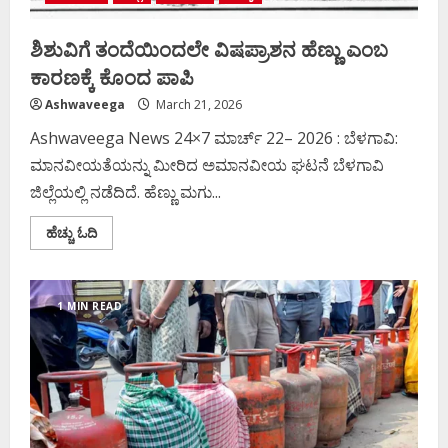
ಶಿಶುವಿಗೆ ತಂದೆಯಿಂದಲೇ ವಿಷಪ್ರಾಶನ ಹೆಣ್ಣು ಎಂಬ
ಕಾರಣಕ್ಕೆ ಕೊಂದ ಪಾಪಿ
Ashwaveega
March 21, 2026
Ashwaveega News 24×7 ಮಾರ್ಚ್‌ 22– 2026 : ಬೆಳಗಾವಿ:
ಮಾನವೀಯತೆಯನ್ನು ಮೀರಿದ ಅಮಾನವೀಯ ಘಟನೆ ಬೆಳಗಾವಿ
ಜಿಲ್ಲೆಯಲ್ಲಿ ನಡೆದಿದೆ. ಹೆಣ್ಣು ಮಗು...
Read
ಹೆಚ್ಚು ಓದಿ
more
about
ಶಿಶುವಿಗೆ
ತಂದೆಯಿಂದಲೇ
ವಿಷಪ್ರಾಶನ
1 MIN READ
ಹೆಣ್ಣು
ಎಂಬ
ಕಾರಣಕ್ಕೆ
ಕೊಂದ
ಪಾಪಿ