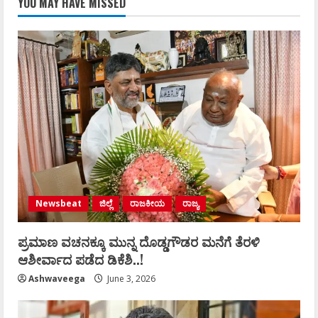
YOU MAY HAVE MISSED
Newsbeat
ಜಿಲ್ಲೆ
ರಾಜಕೀಯ
ರಾಜ್ಯ
ಪ್ರಮಾಣ ವಚನಕ್ಕೂ ಮುನ್ನ ದೊಡ್ಡಗೌಡರ ಮನೆಗೆ ತೆರಳಿ
ಆಶೀರ್ವಾದ ಪಡೆದ ಡಿಕೆಶಿ..!
Ashwaveega
June 3, 2026