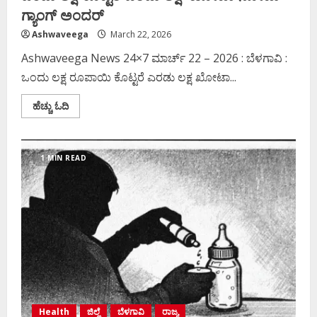
ಗ್ಯಾಂಗ್ ಅಂದರ್‌
Ashwaveega
March 22, 2026
Ashwaveega News 24×7 ಮಾರ್ಚ್‌ 22 – 2026 : ಬೆಳಗಾವಿ :
ಒಂದು ಲಕ್ಷ ರೂಪಾಯಿ ಕೊಟ್ಟರೆ ಎರಡು ಲಕ್ಷ ಖೋಟಾ...
Read
ಹೆಚ್ಚು ಓದಿ
more
about
ಒಂದು
ಲಕ್ಷ
ಕೊಟ್ಟರೆ
1 MIN READ
ಎರಡು
ಲಕ್ಷ:
ಖೋಟಾ
ನೋಟು
ಗ್ಯಾಂಗ್
ಅಂದರ್‌
Health
ಜಿಲ್ಲೆ
ಬೆಳಗಾವಿ
ರಾಜ್ಯ