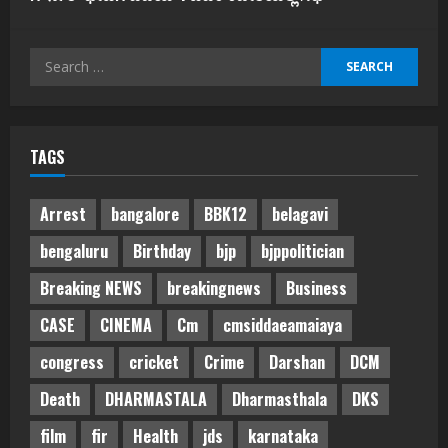
Search
for:
TAGS
Arrest
bangalore
BBK12
belagavi
bengaluru
Birthday
bjp
bjppolitician
Breaking NEWS
breakingnews
Business
CASE
CINEMA
Cm
cmsiddaeamaiaya
congress
cricket
Crime
Darshan
DCM
Death
DHARMASTALA
Dharmasthala
DKS
film
fir
Health
jds
karnataka