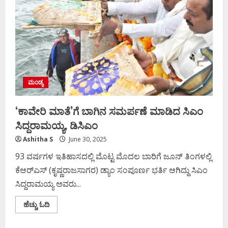
ಮಂಡ್ಯ
‘ಕಾವೇರಿ ಮಾತೆ’ಗೆ ಬಾಗಿನ ಸಮರ್ಪಣೆ ಮಾಡಿದ ಸಿಎಂ
ಸಿದ್ದರಾಮಯ್ಯ, ಡಿಸಿಎಂ
Ashitha S
June 30, 2025
93 ವರ್ಷಗಳ ಇತಿಹಾಸದಲ್ಲಿ ಮೊಟ್ಟ ಮೊದಲ ಬಾರಿಗೆ ಜೂನ್​ ತಿಂಗಳಲ್ಲಿ
ಕೆಆರ್​ಎಸ್​​ (ಕೃಷ್ಣರಾಜಸಾಗರ) ಡ್ಯಾಂ ಸಂಪೂರ್ಣ ಭರ್ತಿ ಆಗಿದ್ದು ಸಿಎಂ
ಸಿದ್ದರಾಮಯ್ಯ ಅವರು...
Read
ಹೆಚ್ಚು ಓದಿ
more
about
‘ಕಾವೇರಿ