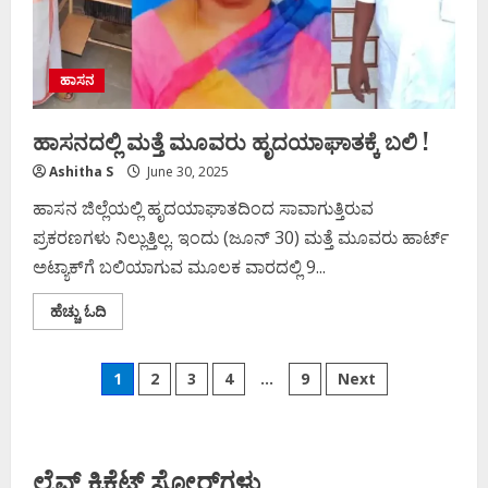
ಹಾಸನ
ಹಾಸನದಲ್ಲಿ ಮತ್ತೆ ಮೂವರು ಹೃದಯಾಘಾತಕ್ಕೆ ಬಲಿ !
Ashitha S
June 30, 2025
ಹಾಸನ ಜಿಲ್ಲೆಯಲ್ಲಿ ಹೃದಯಾಘಾತದಿಂದ ಸಾವಾಗುತ್ತಿರುವ
ಪ್ರಕರಣಗಳು ನಿಲ್ಲುತ್ತಿಲ್ಲ. ಇಂದು (ಜೂನ್​ 30) ಮತ್ತೆ ಮೂವರು ಹಾರ್ಟ್​
ಅಟ್ಯಾಕ್​ಗೆ ಬಲಿಯಾಗುವ ಮೂಲಕ ವಾರದಲ್ಲಿ 9...
Read
ಹೆಚ್ಚು ಓದಿ
more
about
ಹಾಸನದಲ್ಲಿ
Posts
ಮತ್ತೆ
1
2
3
4
…
9
Next
ಮೂವರು
ಹೃದಯಾಘಾತಕ್ಕೆ
pagination
ಬಲಿ
!
ಲೈವ್ ಕ್ರಿಕೆಟ್ ಸ್ಕೋರ್‌ಗಳು