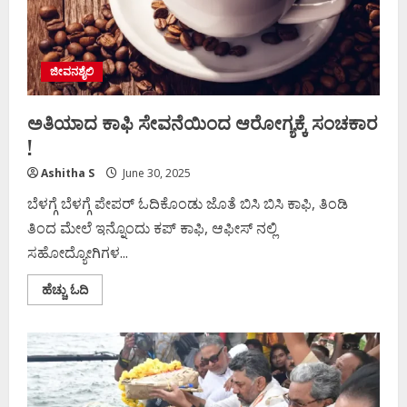
ಜೀವನಶೈಲಿ
ಅತಿಯಾದ ಕಾಫಿ ಸೇವನೆಯಿಂದ ಆರೋಗ್ಯಕ್ಕೆ ಸಂಚಕಾರ
!
Ashitha S
June 30, 2025
ಬೆಳಗ್ಗೆ ಬೆಳಗ್ಗೆ ಪೇಪರ್ ಓದಿಕೊಂಡು ಜೊತೆ ಬಿಸಿ ಬಿಸಿ ಕಾಫಿ, ತಿಂಡಿ
ತಿಂದ ಮೇಲೆ ಇನ್ನೊಂದು ಕಪ್ ಕಾಫಿ, ಆಫೀಸ್ ನಲ್ಲಿ
ಸಹೋದ್ಯೋಗಿಗಳ...
Read
ಹೆಚ್ಚು ಓದಿ
more
about
ಅತಿಯಾದ
ಕಾಫಿ
ಸೇವನೆಯಿಂದ
ಆರೋಗ್ಯಕ್ಕೆ
ಸಂಚಕಾರ
!