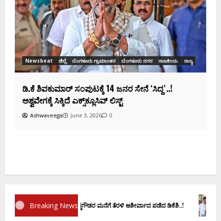
ಸಂಭಾವ್ಯ ಸಚಿವರ ಫೈನಲ್ ಲಿಸ್ಟ್‌!
Ashwaveega
June 3, 2026
0
ಕ
ದ
Breaking News
ಾಣ ವಚನಕ್ಕೂ ಮುನ್ನ ದೊಡ್ಡಗೌಡರ ಮನೆಗೆ ತೆರಳಿ ಆಶೀರ್ವಾದ ಪಡೆದ ಡಿಕೆಶಿ..!
ಡಿ.ಕೆ ಶಿವ