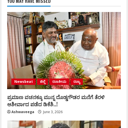
YOU MAY HAVE MISSED
Newsbeat
ಜಿಲ್ಲೆ
ರಾಜಕೀಯ
ರಾಜ್ಯ
ಪ್ರಮಾಣ ವಚನಕ್ಕೂ ಮುನ್ನ ದೊಡ್ಡಗೌಡರ ಮನೆಗೆ ತೆರಳಿ
ಆಶೀರ್ವಾದ ಪಡೆದ ಡಿಕೆಶಿ..!
Ashwaveega
June 3, 2026