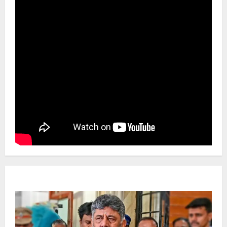
Newsbeat
ಜಿಲ್ಲೆ
ರಾಜಕೀಯ
ರಾಜ್ಯ
ಡಿಕೆಶಿ ಜತೆ 14 ಮಂದಿ ಪ್ರಮಾಣವಚನ ಸಾಧ್ಯತೆ.. ಇಲ್ಲಿದೆ