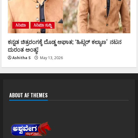
ಸಿನಿಮಾ
ಸಿನಿಮಾ ಸುದ್ದಿ
ಕನ್ನಡ ಚಿತ್ರರಂಗಕ್ಕೆ ದೊಡ್ಡ ಆಘಾತ; ʻಹಿಟ್ಲರ್ ಕಲ್ಯಾಣʼ ನಟನ
ದುರಂತ ಅಂತ್ಯ!
Ashitha S
May 13, 2026
ABOUT AF THEMES