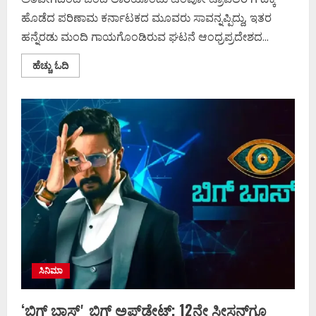
ಹೊಡೆದ ಪರಿಣಾಮ ಕರ್ನಾಟಕದ ಮೂವರು ಸಾವನ್ನಪ್ಪಿದ್ದು, ಇತರ
ಹನ್ನೆರಡು ಮಂದಿ ಗಾಯಗೊಂಡಿರುವ ಘಟನೆ ಆಂಧ್ರಪ್ರದೇಶದ...
Read
ಹೆಚ್ಚು ಓದಿ
more
about
ತಿರುಪತಿ
ಬಳಿ
ಟೆಂಪೋ
ಟ್ರಾವೆಲರ್
ಗೆ
ಲಾರಿ
ಡಿಕ್ಕಿ;
ಕರ್ನಾಟಕದ
ಮೂವರು
ದುರ್ಮರಣ
ಸಿನಿಮಾ
‘ಬಿಗ್‌ ಬಾಸ್‌ʼ ಬಿಗ್ ಅಪ್‌ಡೇಟ್; 12ನೇ ಸೀಸನ್‌ಗೂ