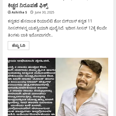
ಕಿಚ್ಚನ ನಿರೂಪಣೆ ಫಿಕ್ಸ್‌
Ashitha S
June 30, 2025
ಕನ್ನಡದ ಹೆಸರಾಂತ ರಿಯಾಲಿಟಿ ಶೋ ಬಿಗ್‌ಬಾಸ್ ಕನ್ನಡ 11
ಸೀಸನ್‌ಗಳನ್ನ ಯಶಸ್ವಿಯಾಗಿ ಪೂರೈಸಿದೆ. ಇದೀಗ ಸೀಸನ್ 12ಕ್ಕೆ ಕೆಲವೇ
ತಿಂಗಳು ಬಾಕಿ ಇರೋವಾಗಲೇ...
Read
ಹೆಚ್ಚು ಓದಿ
more
about
‘ಬಿಗ್‌
ಬಾಸ್‌ʼ
ಬಿಗ್
ಅಪ್‌ಡೇಟ್;
12ನೇ
ಸೀಸನ್‌ಗೂ
ಕಿಚ್ಚನ
ನಿರೂಪಣೆ
ಫಿಕ್ಸ್‌