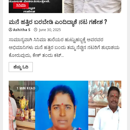
ಸಿನಿಮಾ
ಮನೆ ಹತ್ತಿರ ಬರಬೇಡಿ ಎಂದಿದ್ಯಾಕೆ ನಟ ಗಣೇಶ ?
Ashitha S
June 30, 2025
ಸಾಮಾನ್ಯವಾಗಿ ಸಿನಿಮಾ ತಾರೆಯರ ಹುಟ್ಟುಹಬ್ಬಕ್ಕೆ ಅವರವರ
ಅಭಿಮಾನಿಗಳು ಮನೆ ಹತ್ತಿರ ಬಂದು ತಮ್ಮ ನೆಚ್ಚಿನ ನಟರಿಗೆ ಶುಭಾಶಯ
ಕೋರುವುದು, ಕೇಕ್ ತಂದು ಕಟ್...
Read
ಹೆಚ್ಚು ಓದಿ
more
about
ಮನೆ
ಹತ್ತಿರ
ಬರಬೇಡಿ
1 MIN READ
ಎಂದಿದ್ಯಾಕೆ
ನಟ
ಗಣೇಶ
?