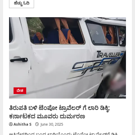
Read
ಹೆಚ್ಚು ಓದಿ
more
about
ಈ
ಸರ್ಕಾರ
5
ವರ್ಷ
ಬಂಡೆ
ಥರ
ಭದ್ರವಾಗಿರುತ್ತೆ;
ʼಕೈʼ
ಮೇಲೆತ್ತಿ
ಒಗ್ಗಟ್ಟು
ಪ್ರದರ್ಶಿಸಿದ
ಜೋಡೆತ್ತು
ದೇಶ
ತಿರುಪತಿ ಬಳಿ ಟೆಂಪೋ ಟ್ರಾವೆಲರ್ ಗೆ ಲಾರಿ ಡಿಕ್ಕಿ;
ಕರ್ನಾಟಕದ ಮೂವರು ದುರ್ಮರಣ
Ashitha S
June 30, 2025
ಅತಿವೇಗದಿಂದ ಬಂದ ಲಾರಿಯೊಂದು ಟೆಂಪೋ ಟ್ರಾವೆಲರ್‌ಗೆ ಡಿಕ್ಕಿ