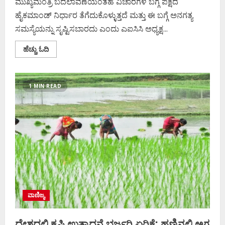
ಮುಖ್ಯಮಂತ್ರಿ ಬದಲಾವಣೆಯಂತಹ ವಿಚಾರಗಳ ಬಗ್ಗೆ ಪಕ್ಷದ
ಹೈಕಮಾಂಡ್‌ ನಿರ್ಧಾರ ತೆಗೆದುಕೊಳ್ಳುತ್ತದೆ ಮತ್ತು ಈ ಬಗ್ಗೆ ಅನಗತ್ಯ
ಸಮಸ್ಯೆಯನ್ನು ಸೃಷ್ಟಿಸಬಾರದು ಎಂದು ಎಐಸಿಸಿ ಅಧ್ಯಕ್ಷ...
Read
ಹೆಚ್ಚು ಓದಿ
more
about
CM
ಬದಲಾವಣೆ
ಕುರಿತು
1 MIN READ
ಕಾಂಗ್ರೆಸ್
ಹೈಕಮಾಂಡ್
ನಿರ್ಧಾರ;
ಎಐಸಿಸಿ
ಅಧ್ಯಕ್ಷ
ಖರ್ಗೆ
ವಾಣಿಜ್ಯ
ದೇಶದಲ್ಲಿ ಕೃಷಿ ಉತ್ಪಾದನೆ ಭರ್ಜರಿ ಏರಿಕೆ; ಹಣ್ಣಿನಲ್ಲಿ ಅಗ್ರ