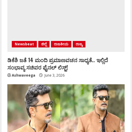
Newsbeat
ಜಿಲ್ಲೆ
ರಾಜಕೀಯ
ರಾಜ್ಯ
ಡಿಕೆಶಿ ಜತೆ 14 ಮಂದಿ ಪ್ರಮಾಣವಚನ ಸಾಧ್ಯತೆ.. ಇಲ್ಲಿದೆ
ಸಂಭಾವ್ಯ ಸಚಿವರ ಫೈನಲ್ ಲಿಸ್ಟ್‌!
Ashwaveega
June 3, 2026