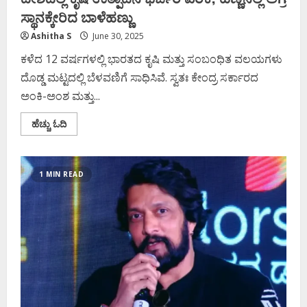
ಸ್ಥಾನಕ್ಕೇರಿದ ಬಾಳೆಹಣ್ಣು
Ashitha S
June 30, 2025
ಕಳೆದ 12 ವರ್ಷಗಳಲ್ಲಿ ಭಾರತದ ಕೃಷಿ ಮತ್ತು ಸಂಬಂಧಿತ ವಲಯಗಳು
ದೊಡ್ಡ ಮಟ್ಟದಲ್ಲಿ ಬೆಳವಣಿಗೆ ಸಾಧಿಸಿವೆ. ಸ್ವತಃ ಕೇಂದ್ರ ಸರ್ಕಾರದ
ಅಂಕಿ-ಅಂಶ ಮತ್ತು...
Read
ಹೆಚ್ಚು ಓದಿ
more
about
ದೇಶದಲ್ಲಿ
ಕೃಷಿ
ಉತ್ಪಾದನೆ
1 MIN READ
ಭರ್ಜರಿ
ಏರಿಕೆ;
ಹಣ್ಣಿನಲ್ಲಿ
ಅಗ್ರ
ಸ್ಥಾನಕ್ಕೇರಿದ
ಬಾಳೆಹಣ್ಣು