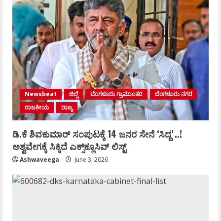
Newsbeat
ಜಿಲ್ಲೆ
ಬೆಂಗಳೂರು ಗ್ರಾಮಾಂತರ
ಬೆಂಗಳೂರು ನಗರ
ರಾಜಕೀಯ
ರಾಜ್ಯ
ಡಿ.ಕೆ ಶಿವಕುಮಾರ್‌ ಸಂಪುಟಕ್ಕೆ 14 ಜನರ ಸೇನೆ ʻಸಿದ್ದʼ..!
ಅಶ್ವವೇಗಕ್ಕೆ ಸಿಕ್ಕಿದೆ ಎಕ್ಸ್‌ಕ್ಲೂಸಿವ್‌ ಲಿಸ್ಟ್‌
Ashwaveega
June 3, 2026