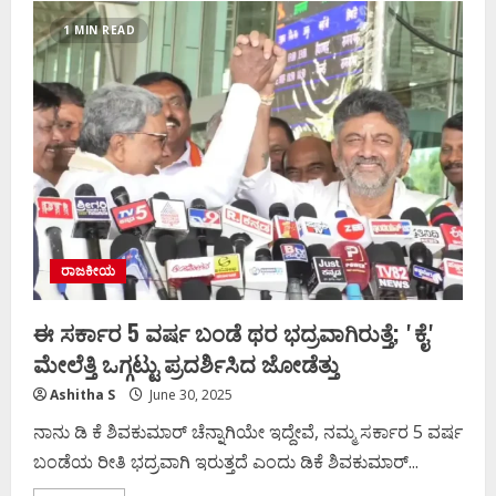
ಮಾತೆ’ಗೆ
ಬಾಗಿನ
1 MIN READ
ಸಮರ್ಪಣೆ
ಮಾಡಿದ
ಸಿಎಂ
ಸಿದ್ದರಾಮಯ್ಯ,
ಡಿಸಿಎಂ
ರಾಜಕೀಯ
ಈ ಸರ್ಕಾರ 5 ವರ್ಷ ಬಂಡೆ ಥರ ಭದ್ರವಾಗಿರುತ್ತೆ; ʼಕೈʼ
ಮೇಲೆತ್ತಿ ಒಗ್ಗಟ್ಟು ಪ್ರದರ್ಶಿಸಿದ ಜೋಡೆತ್ತು
Ashitha S
June 30, 2025
ನಾನು ಡಿ ಕೆ ಶಿವಕುಮಾರ್ ಚೆನ್ನಾಗಿಯೇ ಇದ್ದೇವೆ, ನಮ್ಮ ಸರ್ಕಾರ 5 ವರ್ಷ
ಬಂಡೆಯ ರೀತಿ ಭದ್ರವಾಗಿ ಇರುತ್ತದೆ ಎಂದು ಡಿಕೆ ಶಿವಕುಮಾರ್...