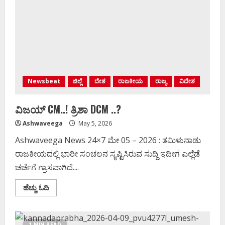
Newsbeat
ಜಿಲ್ಲೆ
ದೇಶ
ರಾಜಕೀಯ
ರಾಜ್ಯ
ವಿದೇಶ
ವಿಜಯ್‌ CM..! ತ್ರಿಶಾ DCM ..?
Ashwaveega
May 5, 2026
Ashwaveega News 24×7 ಮೇ 05 – 2026 : ತಮಿಳುನಾಡು
ರಾಜಕೀಯದಲ್ಲಿ ಭಾರೀ ಸಂಚಲನ ಸೃಷ್ಟಿಸಿರುವ ಸುದ್ದಿ ಇದೀಗ ಎಲ್ಲೆಡೆ
ಚರ್ಚೆಗೆ ಗ್ರಾಸವಾಗಿದೆ....
Read
ಹೆಚ್ಚು ಓದಿ
more
about
ವಿಜಯ್‌
CM..!
ತ್ರಿಶಾ
1 MIN READ