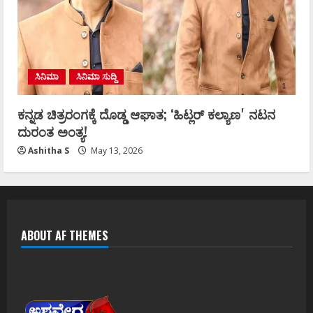
ಸಿನಿಮಾ
ಸಿನಿಮಾ ಸುದ್ದಿ
ಕನ್ನಡ ಚಿತ್ರರಂಗಕ್ಕೆ ದೊಡ್ಡ ಆಘಾತ; ʻಹಿಟ್ಲರ್ ಕಲ್ಯಾಣʼ ನಟನ
ದುರಂತ ಅಂತ್ಯ!
Ashitha S
May 13, 2026
ABOUT AF THEMES