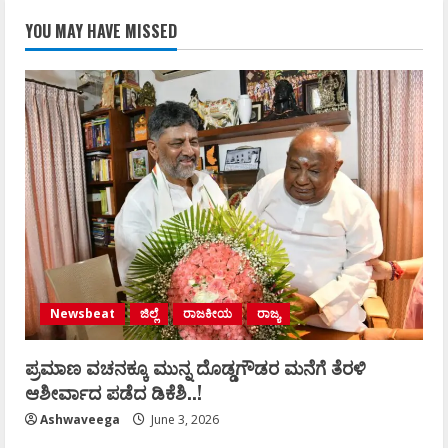
YOU MAY HAVE MISSED
Newsbeat
ಜಿಲ್ಲೆ
ರಾಜಕೀಯ
ರಾಜ್ಯ
ಪ್ರಮಾಣ ವಚನಕ್ಕೂ ಮುನ್ನ ದೊಡ್ಡಗೌಡರ ಮನೆಗೆ ತೆರಳಿ
ಆಶೀರ್ವಾದ ಪಡೆದ ಡಿಕೆಶಿ..!
Ashwaveega
June 3, 2026