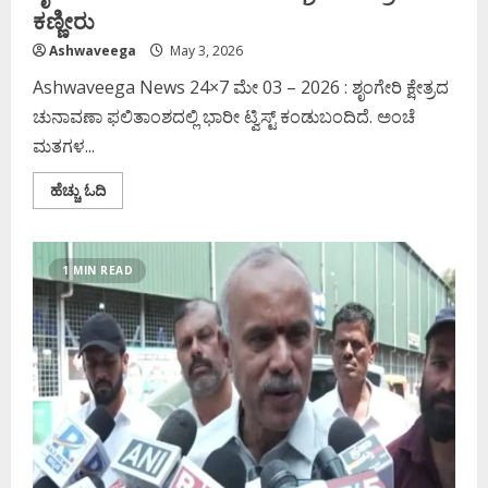
ಕಣ್ಣೀರು‌
Ashwaveega
May 3, 2026
Ashwaveega News 24×7 ಮೇ 03 – 2026 : ಶೃಂಗೇರಿ ಕ್ಷೇತ್ರದ
ಚುನಾವಣಾ ಫಲಿತಾಂಶದಲ್ಲಿ ಭಾರೀ ಟ್ವಿಸ್ಟ್ ಕಂಡುಬಂದಿದೆ. ಅಂಚೆ
ಮತಗಳ...
Read
ಹೆಚ್ಚು ಓದಿ
more
about
ಶೃಂಗೇರಿ
ರೀಕೌಂಟಿಂಗ್
ಬಿಜೆಪಿ
1 MIN READ
ಸಂಭ್ರಮ
ಕಾಂಗ್ರೆಸ್‌
ಕಣ್ಣೀರು‌