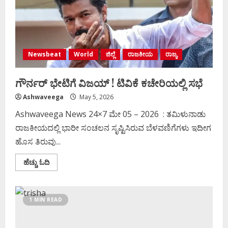
Newsbeat
World
ಜಿಲ್ಲೆ
ರಾಜಕೀಯ
ರಾಜ್ಯ
ಗೌರ್ನರ್‌ ಭೇಟಿಗೆ ವಿಜಯ್‌ ! ಟಿವಿಕೆ ಕಚೇರಿಯಲ್ಲಿ ಸಭೆ
Ashwaveega
May 5, 2026
Ashwaveega News 24×7 ಮೇ 05 – 2026 : ತಮಿಳುನಾಡು
ರಾಜಕೀಯದಲ್ಲಿ ಭಾರೀ ಸಂಚಲನ ಸೃಷ್ಟಿಸಿರುವ ಬೆಳವಣಿಗೆಗಳು ಇದೀಗ
ಹೊಸ ತಿರುವು...
Read
ಹೆಚ್ಚು ಓದಿ
more
about
ಗೌರ್ನರ್‌
ಭೇಟಿಗೆ
ವಿಜಯ್‌
1 MIN READ
!
ಟಿವಿಕೆ
ಕಚೇರಿಯಲ್ಲಿ
ಸಭೆ