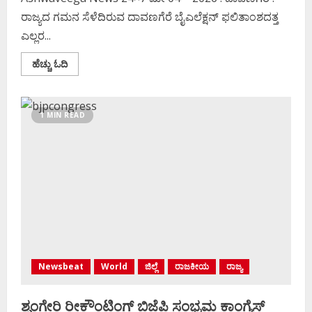
ರಾಜ್ಯದ ಗಮನ ಸೆಳೆದಿರುವ ದಾವಣಗೆರೆ ಬೈಎಲೆಕ್ಷನ್‌ ಫಲಿತಾಂಶದತ್ತ
ಎಲ್ಲರ...
Read
ಹೆಚ್ಚು ಓದಿ
more
about
ದಾವಣಗೆರೆ
ಬೈಎಲೆಕ್ಷನ್‌:
ಗೆಲ್ಲೋದ್ಯಾರು
1 MIN READ
?
ಸೋಲೋದ್ಯಾರು
?
Newsbeat
World
ಜಿಲ್ಲೆ
ರಾಜಕೀಯ
ರಾಜ್ಯ
ಶೃಂಗೇರಿ ರೀಕೌಂಟಿಂಗ್ ಬಿಜೆಪಿ ಸಂಭ್ರಮ ಕಾಂಗ್ರೆಸ್‌