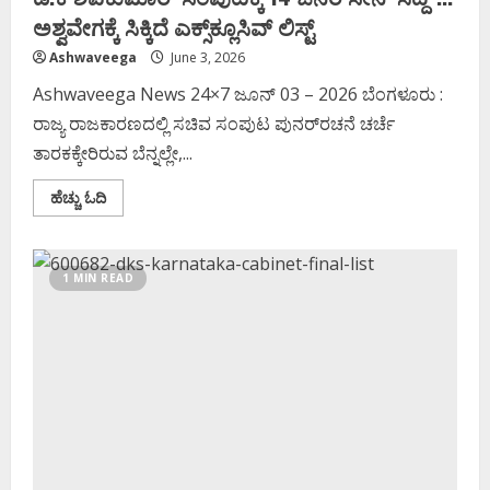
ಅಶ್ವವೇಗಕ್ಕೆ ಸಿಕ್ಕಿದೆ ಎಕ್ಸ್‌ಕ್ಲೂಸಿವ್‌ ಲಿಸ್ಟ್‌
Ashwaveega
June 3, 2026
Ashwaveega News 24×7 ಜೂನ್ 03 – 2026 ಬೆಂಗಳೂರು :
ರಾಜ್ಯ ರಾಜಕಾರಣದಲ್ಲಿ ಸಚಿವ ಸಂಪುಟ ಪುನರ್‌ರಚನೆ ಚರ್ಚೆ
ತಾರಕಕ್ಕೇರಿರುವ ಬೆನ್ನಲ್ಲೇ,...
Read
ಹೆಚ್ಚು ಓದಿ
more
about
ಡಿ.ಕೆ
ಶಿವಕುಮಾರ್‌
ಸಂಪುಟಕ್ಕೆ
1 MIN READ
14
ಜನರ
ಸೇನೆ
ʻಸಿದ್ದʼ..!
ಅಶ್ವವೇಗಕ್ಕೆ
ಸಿಕ್ಕಿದೆ
ಎಕ್ಸ್‌ಕ್ಲೂಸಿವ್‌
ಲಿಸ್ಟ್‌