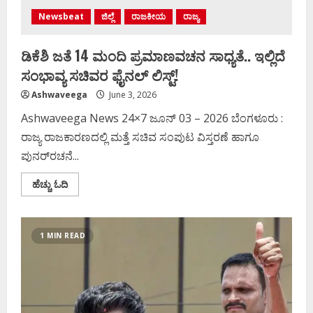
Newsbeat
ಜಿಲ್ಲೆ
ರಾಜಕೀಯ
ರಾಜ್ಯ
ಡಿಕೆಶಿ ಜತೆ 14 ಮಂದಿ ಪ್ರಮಾಣವಚನ ಸಾಧ್ಯತೆ.. ಇಲ್ಲಿದೆ
ಸಂಭಾವ್ಯ ಸಚಿವರ ಫೈನಲ್ ಲಿಸ್ಟ್‌!
Ashwaveega
June 3, 2026
Ashwaveega News 24×7 ಜೂನ್ 03 – 2026 ಬೆಂಗಳೂರು :
ರಾಜ್ಯ ರಾಜಕಾರಣದಲ್ಲಿ ಮತ್ತೆ ಸಚಿವ ಸಂಪುಟ ವಿಸ್ತರಣೆ ಹಾಗೂ
ಪುನರ್‌ರಚನೆ...
Read
ಹೆಚ್ಚು ಓದಿ
more
about
ಡಿಕೆಶಿ
ಜತೆ
14
1 MIN READ
ಮಂದಿ
ಪ್ರಮಾಣವಚನ
ಸಾಧ್ಯತೆ..
ಇಲ್ಲಿದೆ
ಸಂಭಾವ್ಯ
ಸಚಿವರ
ಫೈನಲ್
ಲಿಸ್ಟ್‌!