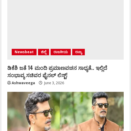
Newsbeat
ಜಿಲ್ಲೆ
ರಾಜಕೀಯ
ರಾಜ್ಯ
ಡಿಕೆಶಿ ಜತೆ 14 ಮಂದಿ ಪ್ರಮಾಣವಚನ ಸಾಧ್ಯತೆ.. ಇಲ್ಲಿದೆ
ಸಂಭಾವ್ಯ ಸಚಿವರ ಫೈನಲ್ ಲಿಸ್ಟ್‌!
Ashwaveega
June 3, 2026