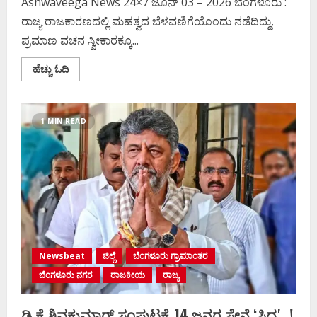
Ashwaveega News 24×7 ಜೂನ್ 03 – 2026 ಬೆಂಗಳೂರು :
ರಾಜ್ಯ ರಾಜಕಾರಣದಲ್ಲಿ ಮಹತ್ವದ ಬೆಳವಣಿಗೆಯೊಂದು ನಡೆದಿದ್ದು,
ಪ್ರಮಾಣ ವಚನ ಸ್ವೀಕಾರಕ್ಕೂ...
Read
ಹೆಚ್ಚು ಓದಿ
more
about
ಪ್ರಮಾಣ
ವಚನಕ್ಕೂ
ಮುನ್ನ
1 MIN READ
ದೊಡ್ಡಗೌಡರ
ಮನೆಗೆ
ತೆರಳಿ
ಆಶೀರ್ವಾದ
ಪಡೆದ
ಡಿಕೆಶಿ..!
Newsbeat
ಜಿಲ್ಲೆ
ಬೆಂಗಳೂರು ಗ್ರಾಮಾಂತರ
ಬೆಂಗಳೂರು ನಗರ
ರಾಜಕೀಯ
ರಾಜ್ಯ
ಡಿ.ಕೆ ಶಿವಕುಮಾರ್‌ ಸಂಪುಟಕ್ಕೆ 14 ಜನರ ಸೇನೆ ʻಸಿದ್ದʼ..!