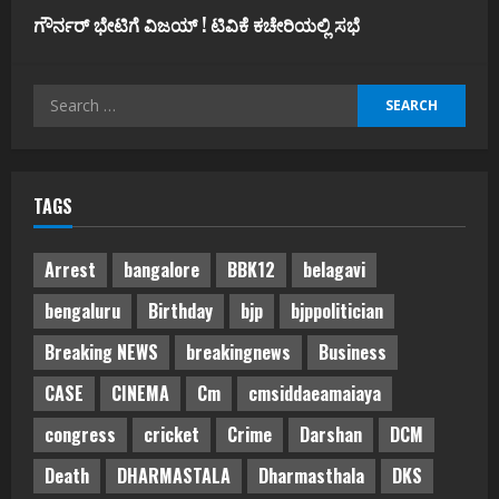
ಗೌರ್ನರ್‌ ಭೇಟಿಗೆ ವಿಜಯ್‌ ! ಟಿವಿಕೆ ಕಚೇರಿಯಲ್ಲಿ ಸಭೆ
Search
for:
TAGS
Arrest
bangalore
BBK12
belagavi
bengaluru
Birthday
bjp
bjppolitician
Breaking NEWS
breakingnews
Business
CASE
CINEMA
Cm
cmsiddaeamaiaya
congress
cricket
Crime
Darshan
DCM
Death
DHARMASTALA
Dharmasthala
DKS