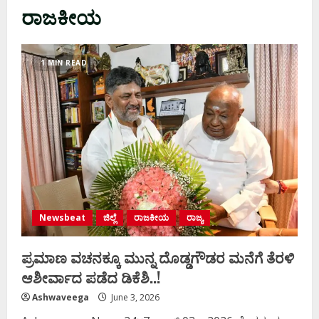
ರಾಜಕೀಯ
1 MIN READ
Newsbeat
ಜಿಲ್ಲೆ
ರಾಜಕೀಯ
ರಾಜ್ಯ
ಪ್ರಮಾಣ ವಚನಕ್ಕೂ ಮುನ್ನ ದೊಡ್ಡಗೌಡರ ಮನೆಗೆ ತೆರಳಿ
ಆಶೀರ್ವಾದ ಪಡೆದ ಡಿಕೆಶಿ..!
Ashwaveega
June 3, 2026