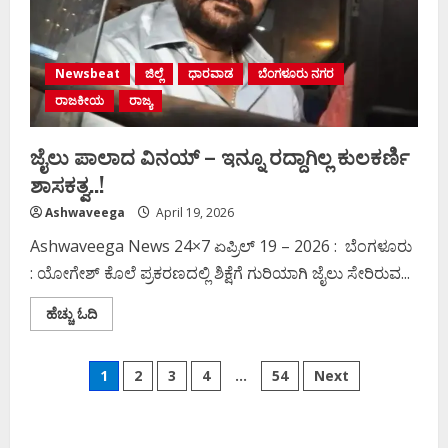
Newsbeat
ಜಿಲ್ಲೆ
ಧಾರವಾಡ
ಬೆಂಗಳೂರು ನಗರ
ರಾಜಕೀಯ
ರಾಜ್ಯ
ಜೈಲು ಪಾಲಾದ ವಿನಯ್‌ – ಇನ್ನೂ ರದ್ದಾಗಿಲ್ಲ ಕುಲಕರ್ಣಿ
ಶಾಸಕತ್ವ..!
Ashwaveega
April 19, 2026
Ashwaveega News 24×7 ಏಪ್ರಿಲ್‌ 19 – 2026 : ಬೆಂಗಳೂರು
: ಯೋಗೇಶ್ ಕೊಲೆ ಪ್ರಕರಣದಲ್ಲಿ ಶಿಕ್ಷೆಗೆ ಗುರಿಯಾಗಿ ಜೈಲು ಸೇರಿರುವ...
Read
ಹೆಚ್ಚು ಓದಿ
more
about
ಜೈಲು
Posts
ಪಾಲಾದ
1
2
3
4
…
54
Next
ವಿನಯ್‌
–
pagination
ಇನ್ನೂ
ರದ್ದಾಗಿಲ್ಲ
ಕುಲಕರ್ಣಿ