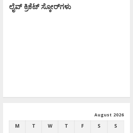
ಶಾಸಕತ್ವ..!
ಲೈವ್ ಕ್ರಿಕೆಟ್ ಸ್ಕೋರ್‌ಗಳು
August 2026
M
T
W
T
F
S
S