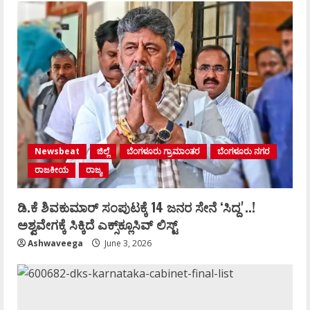
Newsbeat
ಜಿಲ್ಲೆ
ಬೆಂಗಳೂರು ಗ್ರಾಮಾಂತರ
ಬೆಂಗಳೂರು ನಗರ
ರಾಜಕೀಯ
ರಾಜ್ಯ
ಡಿ.ಕೆ ಶಿವಕುಮಾರ್‌ ಸಂಪುಟಕ್ಕೆ 14 ಜನರ ಸೇನೆ ʻಸಿದ್ದʼ..!
ಅಶ್ವವೇಗಕ್ಕೆ ಸಿಕ್ಕಿದೆ ಎಕ್ಸ್‌ಕ್ಲೂಸಿವ್‌ ಲಿಸ್ಟ್‌
Ashwaveega
June 3, 2026