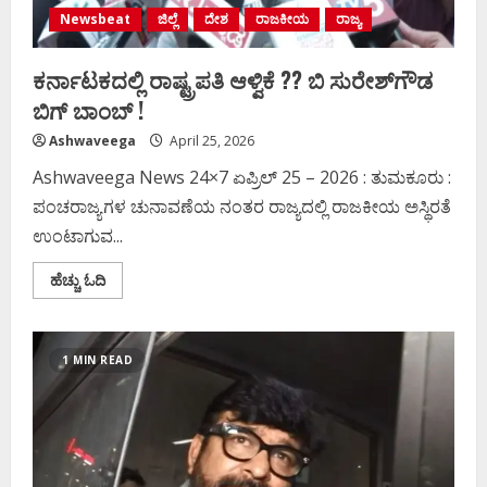
Newsbeat
ಜಿಲ್ಲೆ
ದೇಶ
ರಾಜಕೀಯ
ರಾಜ್ಯ
ಕರ್ನಾಟಕದಲ್ಲಿ ರಾಷ್ಟ್ರಪತಿ ಆಳ್ವಿಕೆ ?? ಬಿ ಸುರೇಶ್‌ಗೌಡ
ಬಿಗ್‌ ಬಾಂಬ್ !
Ashwaveega
April 25, 2026
Ashwaveega News 24×7 ಏಪ್ರಿಲ್‌ 25 – 2026 : ತುಮಕೂರು :
ಪಂಚರಾಜ್ಯಗಳ ಚುನಾವಣೆಯ ನಂತರ ರಾಜ್ಯದಲ್ಲಿ ರಾಜಕೀಯ ಅಸ್ಥಿರತೆ
ಉಂಟಾಗುವ...
Read
ಹೆಚ್ಚು ಓದಿ
more
about
ಕರ್ನಾಟಕದಲ್ಲಿ
ರಾಷ್ಟ್ರಪತಿ
ಆಳ್ವಿಕೆ
1 MIN READ
??
ಬಿ
ಸುರೇಶ್‌ಗೌಡ
ಬಿಗ್‌
ಬಾಂಬ್
!