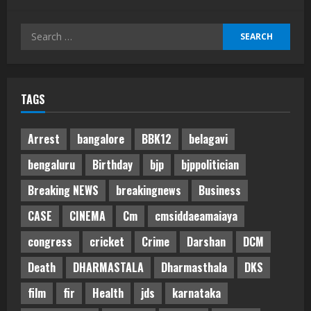
Search
for:
TAGS
Arrest
bangalore
BBK12
belagavi
bengaluru
Birthday
bjp
bjppolitician
Breaking NEWS
breakingnews
Business
CASE
CINEMA
Cm
cmsiddaeamaiaya
congress
cricket
Crime
Darshan
DCM
Death
DHARMASTALA
Dharmasthala
DKS
film
fir
Health
jds
karnataka