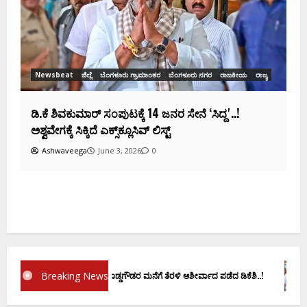
Ashwaveega
June 3, 2026
0
ಬೆಂಗಳೂರು ನಗರ
ರಾಜಕೀಯ
ರಾಜ್ಯ
ನರ ಸೇನೆ ʻಸಿದ್ದʼ..!
್‌
Breaking News
ಪ್ರಮಾಣ ವಚನಕ್ಕೂ ಮುನ್ನ ದೊಡ್ಡಗೌಡರ ಮನೆಗೆ ತೆರಳಿ ಆಶೀರ್ವಾದ ಪಡೆದ ಡಿಕೆಶಿ..!