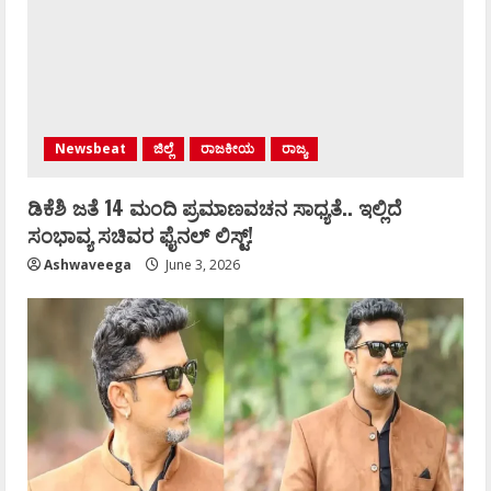
Newsbeat
ಜಿಲ್ಲೆ
ರಾಜಕೀಯ
ರಾಜ್ಯ
ಡಿಕೆಶಿ ಜತೆ 14 ಮಂದಿ ಪ್ರಮಾಣವಚನ ಸಾಧ್ಯತೆ.. ಇಲ್ಲಿದೆ
ಸಂಭಾವ್ಯ ಸಚಿವರ ಫೈನಲ್ ಲಿಸ್ಟ್‌!
Ashwaveega
June 3, 2026