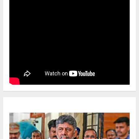
Newsbeat
ಜಿಲ್ಲೆ
ರಾಜಕೀಯ
ರಾಜ್ಯ
ಡಿಕೆಶಿ ಜತೆ 14 ಮಂದಿ ಪ್ರಮಾಣವಚನ ಸಾಧ್ಯತೆ..
ಸಂಭಾವ್ಯ ಸಚಿವರ ಫೈನಲ್ ಲಿಸ್ಟ್‌!