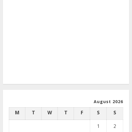
August 2026
M
T
W
T
F
S
S
1
2