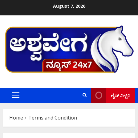
Skip
August 7, 2026
to
content
ಲೈವ್ ವೀಕ್ಷಿಸಿ
Primary
Menu
Home
Terms and Condition