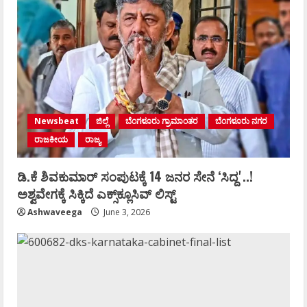
Newsbeat
ಜಿಲ್ಲೆ
ಬೆಂಗಳೂರು ಗ್ರಾಮಾಂತರ
ಬೆಂಗಳೂರು ನಗರ
ರಾಜಕೀಯ
ರಾಜ್ಯ
ಡಿ.ಕೆ ಶಿವಕುಮಾರ್‌ ಸಂಪುಟಕ್ಕೆ 14 ಜನರ ಸೇನೆ ʻಸಿದ್ದʼ..!
ಅಶ್ವವೇಗಕ್ಕೆ ಸಿಕ್ಕಿದೆ ಎಕ್ಸ್‌ಕ್ಲೂಸಿವ್‌ ಲಿಸ್ಟ್‌
Ashwaveega
June 3, 2026