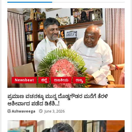
Newsbeat
ಜಿಲ್ಲೆ
ರಾಜಕೀಯ
ರಾಜ್ಯ
ಪ್ರಮಾಣ ವಚನಕ್ಕೂ ಮುನ್ನ ದೊಡ್ಡಗೌಡರ ಮನೆಗೆ ತೆರಳಿ
ಆಶೀರ್ವಾದ ಪಡೆದ ಡಿಕೆಶಿ..!
Ashwaveega
June 3, 2026