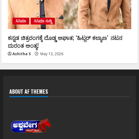
ಸಿನಿಮಾ
ಸಿನಿಮಾ ಸುದ್ದಿ
ಕನ್ನಡ ಚಿತ್ರರಂಗಕ್ಕೆ ದೊಡ್ಡ ಆಘಾತ; ʻಹಿಟ್ಲರ್ ಕಲ್ಯಾಣʼ ನಟನ
ದುರಂತ ಅಂತ್ಯ!
Ashitha S
May 13, 2026
ABOUT AF THEMES