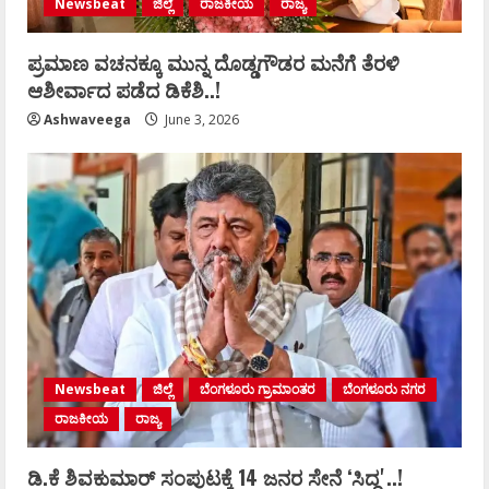
Newsbeat
ಜಿಲ್ಲೆ
ರಾಜಕೀಯ
ರಾಜ್ಯ
ಪ್ರಮಾಣ ವಚನಕ್ಕೂ ಮುನ್ನ ದೊಡ್ಡಗೌಡರ ಮನೆಗೆ ತೆರಳಿ
ಆಶೀರ್ವಾದ ಪಡೆದ ಡಿಕೆಶಿ..!
Ashwaveega
June 3, 2026
Newsbeat
ಜಿಲ್ಲೆ
ಬೆಂಗಳೂರು ಗ್ರಾಮಾಂತರ
ಬೆಂಗಳೂರು ನಗರ
ರಾಜಕೀಯ
ರಾಜ್ಯ
ಡಿ.ಕೆ ಶಿವಕುಮಾರ್‌ ಸಂಪುಟಕ್ಕೆ 14 ಜನರ ಸೇನೆ ʻಸಿದ್ದʼ..!