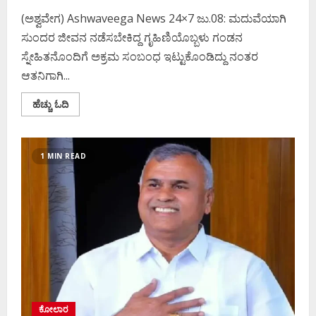
(ಅಶ್ವವೇಗ) Ashwaveega News 24×7 ಜು.08: ಮದುವೆಯಾಗಿ
ಸುಂದರ ಜೀವನ ನಡೆಸಬೇಕಿದ್ದ ಗೃಹಿಣಿಯೊಬ್ಬಳು ಗಂಡನ
ಸ್ನೇಹಿತನೊಂದಿಗೆ ಅಕ್ರಮ ಸಂಬಂಧ ಇಟ್ಟುಕೊಂಡಿದ್ದು ನಂತರ
ಆತನಿಗಾಗಿ...
Read
ಹೆಚ್ಚು ಓದಿ
more
about
ವಿವಾಹಿತೆಯನ್ನು
ಗರ್ಭಿಣಿ
ಮಾಡಿ
1 MIN READ
ಬಿಟ್ಟು
ಹೋದ
ಪತಿಯ
ಸ್ನೇಹಿತ;
ಬೀದಿಗೆ
ಬಿದ್ದ
ಮಹಿಳೆ
ಕೋಲಾರ