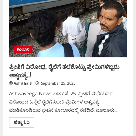
ಘಟನೆ!
ಕೋಲಾರ
ಪ್ರೀತಿಗೆ ವಿರೋಧ, ರೈಲಿಗೆ ತಲೆಕೊಟ್ಟು ಪ್ರೇಮಿಗಳಿಬ್ಬರು
ಆತ್ಮಹತ್ಯೆ..!
Ashitha S
September 25, 2025
Ashwaveega News 24×7 ಸೆ. 25: ಪ್ರೀತಿಗೆ ಮನೆಯವರ
ವಿರೋಧದ ಹಿನ್ನೆಲೆ ರೈಲಿಗೆ ಸಿಲುಕಿ ಪ್ರೇಮಿಗಳ ಆತ್ಮಹತ್ಯೆ
ಮಾಡಿಕೊಂಡಿರುವ ಘಟನೆ ಕೋಲಾರದಲ್ಲಿ ನಡೆದಿದೆ. ಮಾಲೂರು...
Read
ಹೆಚ್ಚು ಓದಿ
more
about
ಪ್ರೀತಿಗೆ