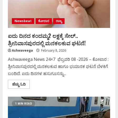
Newsbeat
ಕೋಲಾರ
ರಾಜ್ಯ
ಐದು ದಿನದ ಕಂದಮ್ಮ2 ಲಕ್ಷಕ್ಕೆ ಸೇಲ್‌..
ಶ್ರೀನಿವಾಸಪುರದಲ್ಲಿ ಮನಕಲಕುವ ಘಟನೆ!
Ashwaveega
February 8, 2026
Ashwaveega News 24×7 ಫೆಬ್ರವರಿ 08 -2026 – ಕೋಲಾರ :
ಶ್ರೀನಿವಾಸಪುರದಲ್ಲಿ ಮನಕಲಕುವ ಹಾಗೂ ಭಯಾನಕ ಘಟನೆ ಬೆಳಕಿಗೆ
ಬಂದಿದೆ. ಐದು ದಿನಗಳ ಹಸುಗೂಸನ್ನು...
Read
ಹೆಚ್ಚು ಓದಿ
more
about
ಐದು
ದಿನದ
ಕಂದಮ್ಮ2
1 MIN READ
ಲಕ್ಷಕ್ಕೆ
ಸೇಲ್‌..
ಶ್ರೀನಿವಾಸಪುರದಲ್ಲಿ
ಮನಕಲಕುವ