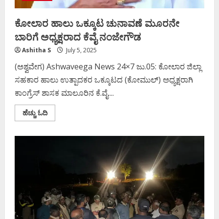
ಕೋಲಾರ ಹಾಲು ಒಕ್ಕೂಟ ಚುನಾವಣೆ ಮೂರನೇ
ಬಾರಿಗೆ ಅಧ್ಯಕ್ಷರಾದ ಕೆವೈ ನಂಜೇಗೌಡ
Ashitha S
July 5, 2025
(ಅಶ್ವವೇಗ) Ashwaveega News 24×7 ಜು.05: ಕೋಲಾರ ಜಿಲ್ಲಾ
ಸಹಕಾರ ಹಾಲು ಉತ್ಪಾದಕರ ಒಕ್ಕೂಟದ (ಕೋಮುಲ್‌) ಅಧ್ಯಕ್ಷರಾಗಿ
ಕಾಂಗ್ರೆಸ್‌ ಶಾಸಕ ಮಾಲೂರಿನ ಕೆ.ವೈ....
Read
ಹೆಚ್ಚು ಓದಿ
more
about
ಕೋಲಾರ
ಹಾಲು
ಒಕ್ಕೂಟ
ಚುನಾವಣೆ
ಮೂರನೇ
ಬಾರಿಗೆ
ಅಧ್ಯಕ್ಷರಾದ
ಕೆವೈ
ನಂಜೇಗೌಡ