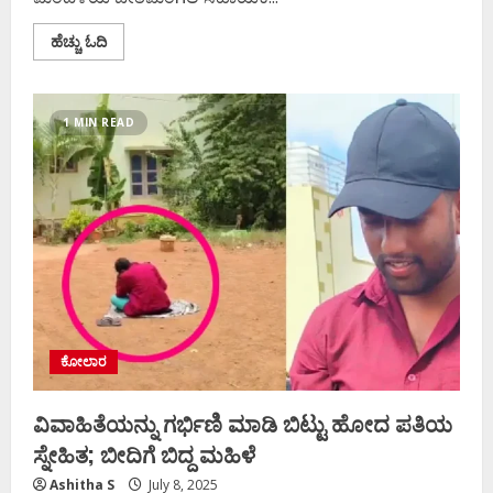
Read
ಹೆಚ್ಚು ಓದಿ
more
about
ʼಲೋಕಾಯುಕ್ತ
ರೈಡ್‌ʼ
ಕರ್ನಾಟಕ
1 MIN READ
ನಗರ
ನೀರು
ಸರಬರಾಜು
ಮಂಡಳಿ
AEE,
AE,
ಗುತ್ತಿಗೆ
ನೌಕರ
ವಶಕ್ಕೆ..!
ಕೋಲಾರ
ವಿವಾಹಿತೆಯನ್ನು ಗರ್ಭಿಣಿ ಮಾಡಿ ಬಿಟ್ಟು ಹೋದ ಪತಿಯ
ಸ್ನೇಹಿತ; ಬೀದಿಗೆ ಬಿದ್ದ ಮಹಿಳೆ
Ashitha S
July 8, 2025