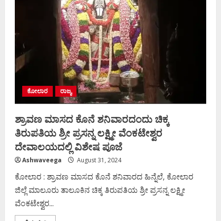
ಇಲಾಖೆ
ಅಧಿಕಾರಿಗಳಿಂದ
400
ಎಕರೆ
ಅರಣ್ಯ
ಒತ್ತುವರಿ
ತೆರವು
ಕಾರ್ಯಾಚರಣೆ
ಕೋಲಾರ
ರಾಜ್ಯ
ಶ್ರಾವಣ ಮಾಸದ ಕೊನೆ ಶನಿವಾರದಂದು ಚಿಕ್ಕ
ತಿರುಪತಿಯ ಶ್ರೀ ಪ್ರಸನ್ನ ಲಕ್ಷ್ಮೀ ವೆಂಕಟೇಶ್ವರ
ದೇವಾಲಯದಲ್ಲಿ ವಿಶೇಷ ಪೂಜೆ
Ashwaveega
August 31, 2024
ಕೋಲಾರ : ಶ್ರಾವಣ ಮಾಸದ ಕೊನೆ ಶನಿವಾರದ ಹಿನ್ನೆಲೆ, ಕೋಲಾರ
ಜಿಲ್ಲೆ ಮಾಲೂರು ತಾಲೂಕಿನ ಚಿಕ್ಕ ತಿರುಪತಿಯ ಶ್ರೀ ಪ್ರಸನ್ನ ಲಕ್ಷ್ಮೀ
ವೆಂಕಟೇಶ್ವರ...