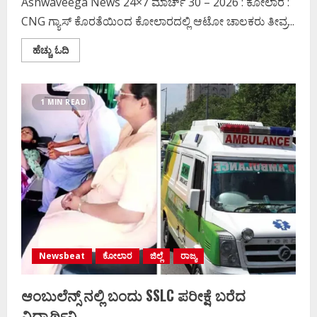
Ashwaveega News 24×7 ಮಾರ್ಚ್‌ 30 – 2026 : ಕೋಲಾರ :
CNG ಗ್ಯಾಸ್ ಕೊರತೆಯಿಂದ ಕೋಲಾರದಲ್ಲಿ ಆಟೋ ಚಾಲಕರು ತೀವ್ರ...
Read
ಹೆಚ್ಚು ಓದಿ
more
about
ಕೋಲಾರದಲ್ಲೂ
CNG
ಬಂದ್‌
1 MIN READ
ಖಾಲಿ
ಕಿಲೋಮೀಟರ್‌ಗಟ್ಟಲೇ
ನಿಂತ
ಆಟೋಗಳು
..!
Newsbeat
ಕೋಲಾರ
ಜಿಲ್ಲೆ
ರಾಜ್ಯ
ಆಂಬುಲೆನ್ಸ್ ನಲ್ಲಿ ಬಂದು SSLC ಪರೀಕ್ಷೆ ಬರೆದ
ವಿದ್ಯಾರ್ಥಿನಿ