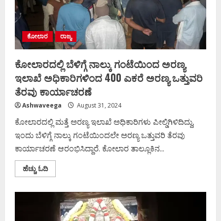
ಕೋಲಾರ
ರಾಜ್ಯ
ಕೋಲಾರದಲ್ಲಿ ಬೆಳಿಗ್ಗೆ ನಾಲ್ಕು ಗಂಟೆಯಿಂದ ಅರಣ್ಯ
ಇಲಾಖೆ ಅಧಿಕಾರಿಗಳಿಂದ 400 ಎಕರೆ ಅರಣ್ಯ ಒತ್ತುವರಿ
ತೆರವು ಕಾರ್ಯಾಚರಣೆ
Ashwaveega
August 31, 2024
ಕೋಲಾರದಲ್ಲಿ ಮತ್ತೆ ಅರಣ್ಯ ಇಲಾಖೆ ಅಧಿಕಾರಿಗಳು ಪೀಲ್ಡಿಗಿಳಿದಿದ್ದು,
ಇಂದು ಬೆಳಿಗ್ಗೆ ನಾಲ್ಕು ಗಂಟೆಯಿಂದಲೇ ಅರಣ್ಯ ಒತ್ತುವರಿ ತೆರವು
ಕಾರ್ಯಾಚರಣೆ ಆರಂಭಿಸಿದ್ದಾರೆ. ಕೋಲಾರ ತಾಲ್ಲೂಕಿನ...
Read
ಹೆಚ್ಚು ಓದಿ
more
about
ಕೋಲಾರದಲ್ಲಿ
ಬೆಳಿಗ್ಗೆ
ನಾಲ್ಕು
ಗಂಟೆಯಿಂದ
ಅರಣ್ಯ