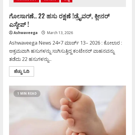
ಗೋ‌ಸಾಗಣೆ.. 22 ಹಸು ರಕ್ಷಣೆ !ಡ್ರೈವರ್‌, ಕ್ಲೀನರ್‌
ಎಸ್ಕೇಪ್ !
Ashwaveega
March 13, 2026
Ashwaveega News 24×7 ಮಾರ್ಚ್‌ 13– 2026 : ಕೋಲಾರ :
ಅಕ್ರಮವಾಗಿ ಹಸುಗಳನ್ನು ಸಾಗಿಸುತ್ತಿದ್ದ ಕಂಟೇನರ್ ವಾಹನವನ್ನು
ತಡೆದು 22 ಹಸುಗಳನ್ನು...
Read
ಹೆಚ್ಚು ಓದಿ
more
about
ಗೋ‌ಸಾಗಣೆ..
22
ಹಸು
1 MIN READ
ರಕ್ಷಣೆ
!
ಡ್ರೈವರ್‌,
ಕ್ಲೀನರ್‌
ಎಸ್ಕೇಪ್
!