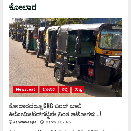
ಕೋಲಾರ
1 MIN READ
Newsbeat
ಕೋಲಾರ
ಜಿಲ್ಲೆ
ರಾಜ್ಯ
ಕೋಲಾರದಲ್ಲೂ CNG ಬಂದ್‌ ಖಾಲಿ
ಕಿಲೋಮೀಟರ್‌ಗಟ್ಟಲೇ ನಿಂತ ಆಟೋಗಳು ..!
Ashwaveega
March 30, 2026