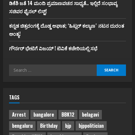
ಡಿಕೆಶಿ ಜತೆ 14 ಮಂದಿ ಪ್ರಮಾಣವಚನ ಸಾಧ್ಯತೆ.. ಇಲ್ಲಿದೆ ಸಂಭಾವ್ಯ
ಸಚಿವರ ಫೈನಲ್ ಲಿಸ್ಟ್‌!
ಕನ್ನಡ ಚಿತ್ರರಂಗಕ್ಕೆ ದೊಡ್ಡ ಆಘಾತ; ʻಹಿಟ್ಲರ್ ಕಲ್ಯಾಣʼ ನಟನ ದುರಂತ
ಅಂತ್ಯ!
ಗೌರ್ನರ್‌ ಭೇಟಿಗೆ ವಿಜಯ್‌ ! ಟಿವಿಕೆ ಕಚೇರಿಯಲ್ಲಿ ಸಭೆ
Search
for:
TAGS
Arrest
bangalore
BBK12
belagavi
bengaluru
Birthday
bjp
bjppolitician