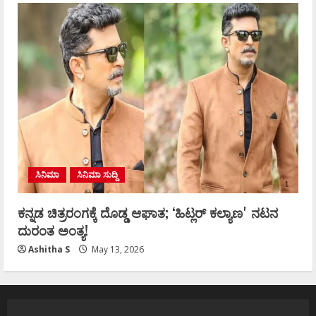
ಸಿನಿಮಾ
ಸಿನಿಮಾ ಸುದ್ದಿ
ಕನ್ನಡ ಚಿತ್ರರಂಗಕ್ಕೆ ದೊಡ್ಡ ಆಘಾತ; ʻಹಿಟ್ಲರ್ ಕಲ್ಯಾಣʼ ನಟನ
ದುರಂತ ಅಂತ್ಯ!
Ashitha S
May 13, 2026