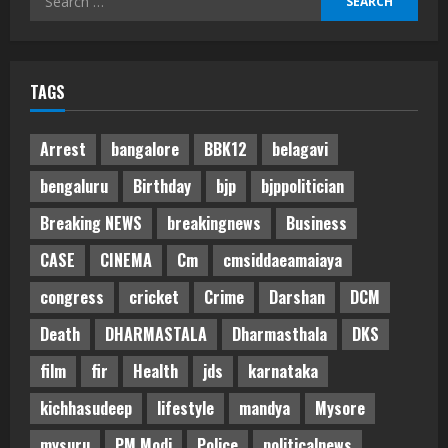
for:
TAGS
Arrest
bangalore
BBK12
belagavi
bengaluru
Birthday
bjp
bjppolitician
Breaking NEWS
breakingnews
Business
CASE
CINEMA
Cm
cmsiddaeamaiaya
congress
cricket
Crime
Darshan
DCM
Death
DHARMASTALA
Dharmasthala
DKS
film
fir
Health
jds
karnataka
kichhasudeep
lifestyle
mandya
Mysore
mysuru
PM Modi
Police
politicalnews