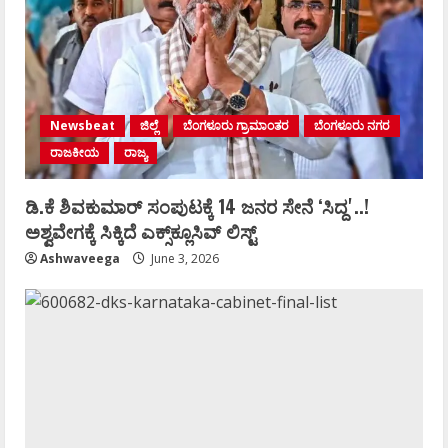
Newsbeat
ಜಿಲ್ಲೆ
ಬೆಂಗಳೂರು ಗ್ರಾಮಾಂತರ
ಬೆಂಗಳೂರು ನಗರ
ರಾಜಕೀಯ
ರಾಜ್ಯ
ಡಿ.ಕೆ ಶಿವಕುಮಾರ್‌ ಸಂಪುಟಕ್ಕೆ 14 ಜನರ ಸೇನೆ ʻಸಿದ್ದʼ..!
ಅಶ್ವವೇಗಕ್ಕೆ ಸಿಕ್ಕಿದೆ ಎಕ್ಸ್‌ಕ್ಲೂಸಿವ್‌ ಲಿಸ್ಟ್‌
Ashwaveega
June 3, 2026