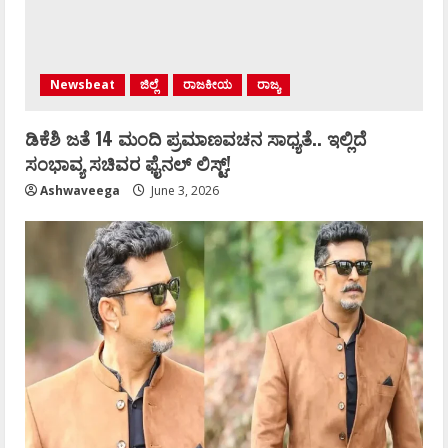
Newsbeat
ಜಿಲ್ಲೆ
ರಾಜಕೀಯ
ರಾಜ್ಯ
ಡಿಕೆಶಿ ಜತೆ 14 ಮಂದಿ ಪ್ರಮಾಣವಚನ ಸಾಧ್ಯತೆ.. ಇಲ್ಲಿದೆ
ಸಂಭಾವ್ಯ ಸಚಿವರ ಫೈನಲ್ ಲಿಸ್ಟ್‌!
Ashwaveega
June 3, 2026