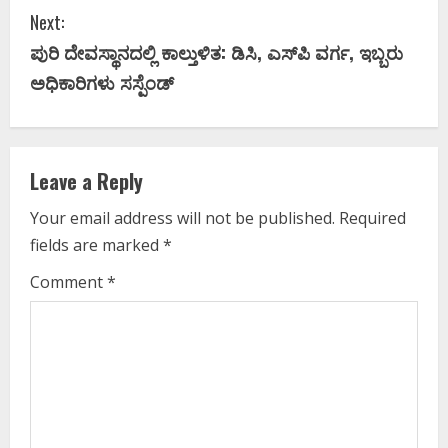
n
Next:
t
ಪುರಿ ದೇವಸ್ಥಾನದಲ್ಲಿ ಕಾಲ್ತುಳಿತ: ಡಿಸಿ, ಎಸ್‌ಪಿ ವರ್ಗ, ಇಬ್ಬರು
i
ಅಧಿಕಾರಿಗಳು ಸಸ್ಪೆಂಡ್
n
u
Leave a Reply
e
Your email address will not be published.
Required
fields are marked
*
R
Comment
*
e
a
d
i