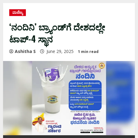
ವಾಣಿಜ್ಯ
‘ನಂದಿನಿ’ ಬ್ರ್ಯಾಂಡ್​ಗೆ ದೇಶದಲ್ಲೇ
ಟಾಪ್-4 ಸ್ಥಾನ
Ashitha S
June 29, 2025
1 min read