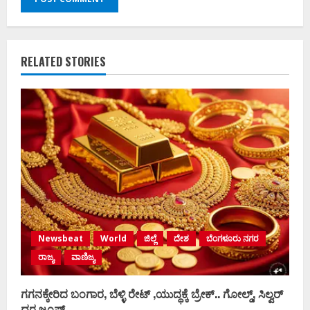
RELATED STORIES
Newsbeat
World
ಜಿಲ್ಲೆ
ದೇಶ
ಬೆಂಗಳೂರು ನಗರ
ರಾಜ್ಯ
ವಾಣಿಜ್ಯ
ಗಗನಕ್ಕೇರಿದ ಬಂಗಾರ, ಬೆಳ್ಳಿ ರೇಟ್‌ ,ಯುದ್ಧಕ್ಕೆ ಬ್ರೇಕ್‌.. ಗೋಲ್ಡ್‌, ಸಿಲ್ವರ್‌
ದರ ಜಂಪ್‌