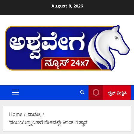
Skip
August 8, 2026
to
content
ಲೈವ್ ವೀಕ್ಷಿಸಿ
Primary
Menu
Home
ವಾಣಿಜ್ಯ
‘ನಂದಿನಿ’ ಬ್ರ್ಯಾಂಡ್​ಗೆ ದೇಶದಲ್ಲೇ ಟಾಪ್-4 ಸ್ಥಾನ