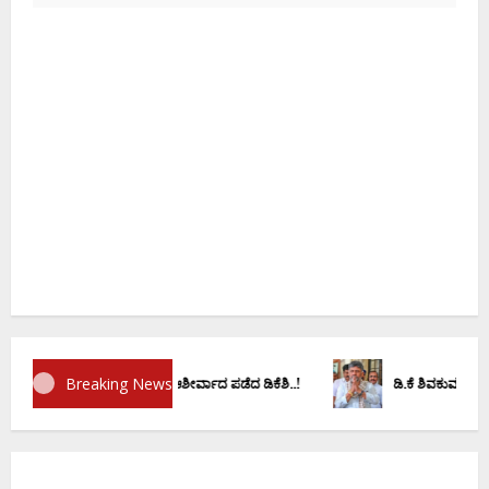
ಸಿನಿಮಾ
ಸಿನಿಮಾ ಸುದ್ದಿ
ಕನ್ನಡ ಚಿತ್ರರಂಗಕ್ಕೆ ದೊಡ್ಡ ಆಘಾತ; ʻಹಿಟ್ಲರ್ ಕಲ್ಯಾಣʼ ನಟ
ದುರಂತ ಅಂತ್ಯ!
Ashitha S
May 13, 2026
0
Breaking News
 ದೊಡ್ಡಗೌಡರ ಮನೆಗೆ ತೆರಳಿ ಆಶೀರ್ವಾದ ಪಡೆದ ಡಿಕೆಶಿ..!
ಡಿ.ಕೆ ಶಿವಕುಮಾರ್‌ ಸಂಪುಟಕ್ಕೆ 14