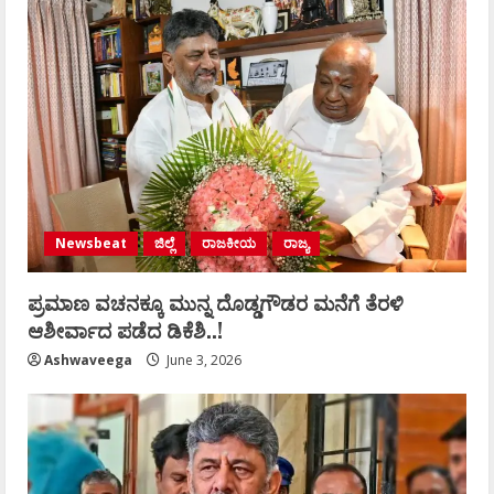
Newsbeat
ಜಿಲ್ಲೆ
ರಾಜಕೀಯ
ರಾಜ್ಯ
ಪ್ರಮಾಣ ವಚನಕ್ಕೂ ಮುನ್ನ ದೊಡ್ಡಗೌಡರ ಮನೆಗೆ ತೆರಳಿ
ಆಶೀರ್ವಾದ ಪಡೆದ ಡಿಕೆಶಿ..!
Ashwaveega
June 3, 2026