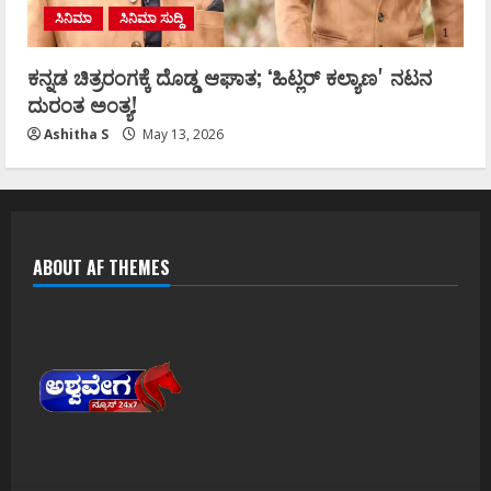
ಸಿನಿಮಾ
ಸಿನಿಮಾ ಸುದ್ದಿ
ಕನ್ನಡ ಚಿತ್ರರಂಗಕ್ಕೆ ದೊಡ್ಡ ಆಘಾತ; ʻಹಿಟ್ಲರ್ ಕಲ್ಯಾಣʼ ನಟನ
ದುರಂತ ಅಂತ್ಯ!
Ashitha S
May 13, 2026
ABOUT AF THEMES