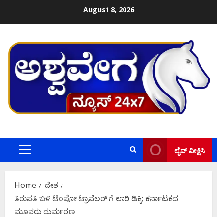
Skip
August 8, 2026
to
content
ಲೈವ್ ವೀಕ್ಷಿಸಿ
Primary
Menu
Home
ದೇಶ
ತಿರುಪತಿ ಬಳಿ ಟೆಂಪೋ ಟ್ರಾವೆಲರ್ ಗೆ ಲಾರಿ ಡಿಕ್ಕಿ; ಕರ್ನಾಟಕದ
ಮೂವರು ದುರ್ಮರಣ