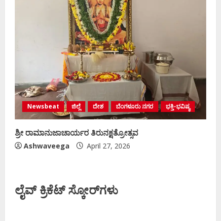
Newsbeat
ಜಿಲ್ಲೆ
ದೇಶ
ಬೆಂಗಳೂರು ನಗರ
ಭಕ್ತಿ-ಭವಿಷ್ಯ
ಶ್ರೀ ರಾಮಾನುಜಾಚಾರ್ಯರ ತಿರುನಕ್ಷತ್ರೋತ್ಸವ
Ashwaveega
April 27, 2026
ಲೈವ್ ಕ್ರಿಕೆಟ್ ಸ್ಕೋರ್‌ಗಳು