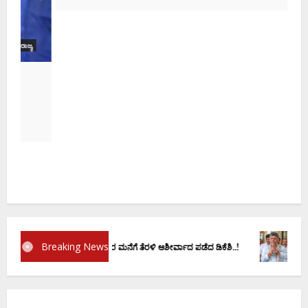
ಕ
ದ
Breaking News
 ವಚನಕ್ಕೂ ಮುನ್ನ ದೊಡ್ಡಗೌಡರ ಮನೆಗೆ ತೆರಳಿ ಆಶೀರ್ವಾದ ಪಡೆದ ಡಿಕೆಶಿ..!
ಡಿ.ಕೆ ಶಿವಕು