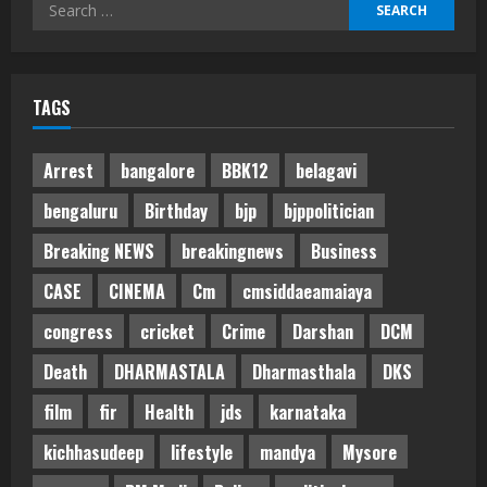
Search
for:
TAGS
Arrest
bangalore
BBK12
belagavi
bengaluru
Birthday
bjp
bjppolitician
Breaking NEWS
breakingnews
Business
CASE
CINEMA
Cm
cmsiddaeamaiaya
congress
cricket
Crime
Darshan
DCM
Death
DHARMASTALA
Dharmasthala
DKS
film
fir
Health
jds
karnataka
kichhasudeep
lifestyle
mandya
Mysore