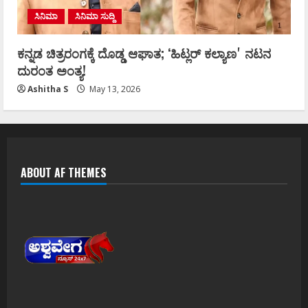
ಸಿನಿಮಾ
ಸಿನಿಮಾ ಸುದ್ದಿ
ಕನ್ನಡ ಚಿತ್ರರಂಗಕ್ಕೆ ದೊಡ್ಡ ಆಘಾತ; ʻಹಿಟ್ಲರ್ ಕಲ್ಯಾಣʼ ನಟನ
ದುರಂತ ಅಂತ್ಯ!
Ashitha S
May 13, 2026
ABOUT AF THEMES