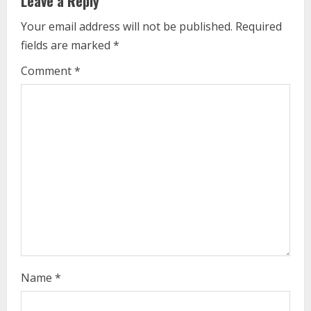
Leave a Reply
e
Your email address will not be published.
Required
fields are marked
*
R
Comment
*
e
a
d
i
n
g
Name
*