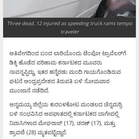
Three dead, 12 injured as speeding truck rams tempo
traveler
ಅತಿವೇಗದಿಂದ ಬಂದ ಲಾರಿಯೊಂದು ಟೆಂಪೋ ಟ್ರಾವೆಲರ್‌ಗೆ
ಡಿಕ್ಕಿ ಹೊಡೆದ ಪರಿಣಾಮ ಕರ್ನಾಟಕದ ಮೂವರು
ಸಾವನ್ನಪ್ಪಿದ್ದು, ಇತರ ಹನ್ನೆರಡು ಮಂದಿ ಗಾಯಗೊಂಡಿರುವ
ಘಟನೆ ಆಂಧ್ರಪ್ರದೇಶದ ತಿರುಪತಿ ಬಳಿ ಸೋಮವಾರ
ಮುಂಜಾನೆ ನಡೆದಿದೆ.
ಅನ್ನಮಯ್ಯ ಜಿಲ್ಲೆಯ ಕುರಬಳಕೋಟ ಮಂಡಲದ ಚೆನ್ನಮರ್ರಿ
ಬಳಿ ಸಂಭವಿಸಿದ ಅಪಘಾತದಲ್ಲಿ ಕರ್ನಾಟಕದ ಬಾಗೇಪಲ್ಲಿ
ನಿವಾಸಿಗಳಾದ ಮೇಘರಾಜ್ (17), ಚರಣ್ (17), ಮತ್ತು
ಶ್ರಾವಣಿ (28) ಮೃತಪಟ್ಟಿದ್ದಾರೆ.