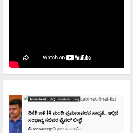
Newsbeat
ಜಿಲ್ಲೆ
ರಾಜಕೀಯ
ರಾಜ್ಯ
ಡಿಕೆಶಿ ಜತೆ 14 ಮಂದಿ ಪ್ರಮಾಣವಚನ ಸಾಧ್ಯತೆ.. ಇಲ್ಲಿದೆ
ಸಂಭಾವ್ಯ ಸಚಿವರ ಫೈನಲ್ ಲಿಸ್ಟ್‌!
Ashwaveega
June 3, 2026
0