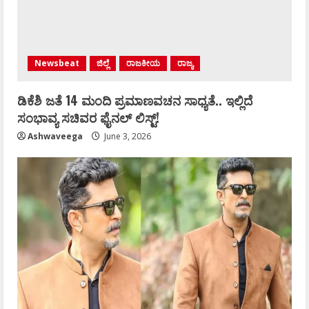
Newsbeat
ಜಿಲ್ಲೆ
ರಾಜಕೀಯ
ರಾಜ್ಯ
ಡಿಕೆಶಿ ಜತೆ 14 ಮಂದಿ ಪ್ರಮಾಣವಚನ ಸಾಧ್ಯತೆ.. ಇಲ್ಲಿದೆ
ಸಂಭಾವ್ಯ ಸಚಿವರ ಫೈನಲ್ ಲಿಸ್ಟ್‌!
Ashwaveega
June 3, 2026