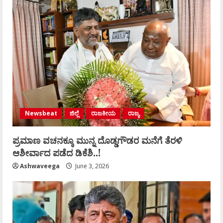
Newsbeat
ಜಿಲ್ಲೆ
ರಾಜಕೀಯ
ರಾಜ್ಯ
ಪ್ರಮಾಣ ವಚನಕ್ಕೂ ಮುನ್ನ ದೊಡ್ಡಗೌಡರ ಮನೆಗೆ ತೆರಳಿ
ಆಶೀರ್ವಾದ ಪಡೆದ ಡಿಕೆಶಿ..!
Ashwaveega
June 3, 2026