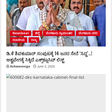
Newsbeat
ಜಿಲ್ಲೆ
ಬೆಂಗಳೂರು ಗ್ರಾಮಾಂತರ
ಬೆಂಗಳೂರು ನಗರ
ರಾಜಕೀಯ
ರಾಜ್ಯ
ಡಿ.ಕೆ ಶಿವಕುಮಾರ್‌ ಸಂಪುಟಕ್ಕೆ 14 ಜನರ ಸೇನೆ ʻಸಿದ್ದʼ..!
ಅಶ್ವವೇಗಕ್ಕೆ ಸಿಕ್ಕಿದೆ ಎಕ್ಸ್‌ಕ್ಲೂಸಿವ್‌ ಲಿಸ್ಟ್‌
Ashwaveega
June 3, 2026