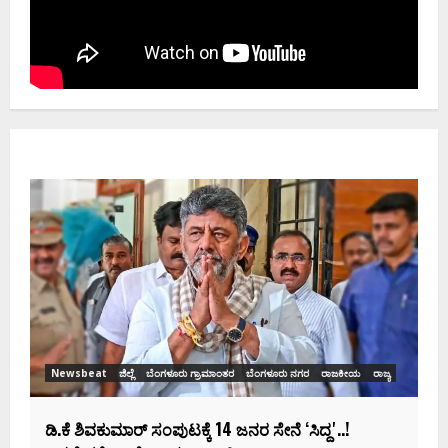
Newsbeat
ಜಿಲ್ಲೆ
ರಾಜಕೀಯ
ರಾಜ್ಯ
ಡಿಕೆಶಿ ಜತೆ 14 ಮಂದಿ ಪ್ರಮಾಣವಚನ ಸಾಧ್ಯತೆ.. ಇಲ್ಲಿದೆ
ಸಂಭಾವ್ಯ ಸಚಿವರ ಫೈನಲ್ ಲಿಸ್ಟ್‌!
Ashwaveega
June 3, 2026
0