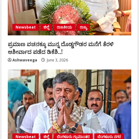
Newsbeat
ಜಿಲ್ಲೆ
ರಾಜಕೀಯ
ರಾಜ್ಯ
ಪ್ರಮಾಣ ವಚನಕ್ಕೂ ಮುನ್ನ ದೊಡ್ಡಗೌಡರ ಮನೆಗೆ ತೆರಳಿ
ಆಶೀರ್ವಾದ ಪಡೆದ ಡಿಕೆಶಿ..!
Ashwaveega
June 3, 2026
Newsbeat
ಜಿಲ್ಲೆ
ಬೆಂಗಳೂರು ಗ್ರಾಮಾಂತರ
ಬೆಂಗಳೂರು ನಗರ