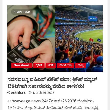
about
ಕತ್ತರಿಸಿದ
ಕೂಡಲೇ
ಸೇಬು
1 MIN READ
ಹಣ್ಣಿನ
ಬಣ್ಣ
ಬದಲಾಗಬಾರದೇ?
ಹಾಗಾದರೆ
ಈ
ಸಿಂಪಲ್​​
ಟಿಪ್ಸ್​
ಬಳಸಿ…
Newsbeat
ಕ್ರಿಕೆಟ್
ಕ್ರೀಡೆ
ರಾಜಕೀಯ
ರಾಜ್ಯ
ಸದನದಲ್ಲೂ ಐಪಿಎಲ್ ಟಿಕೆಟ್ ಹವಾ; ಕ್ರಿಕೆಟ್ ಮ್ಯಾಚ್‌
ಟಿಕೆಟ್‌ಗಾಗಿ ಸರ್ಕಾರವನ್ನು ಬೇಡಿದ ಶಾಸಕರು!
Ashitha S
March 26, 2026
ashwaveega news 24×7ಮಾರ್ಚ್26.2026‌ ಬೆಂಗಳೂರು:
19ನೇ ಸೀಸನ್ ಇಂಡಿಯನ್ ಪ್ರೀಮಿಯರ್ ಲೀಗ್ ಟೂರ್ನಿ ಆರಂಭಕ್ಕೆ