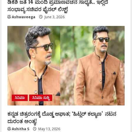
ಡಿಕೆಶಿ ಜತೆ 14 ಮಂದಿ ಪ್ರಮಾಣವಚನ ಸಾಧ್ಯತೆ.. ಇಲ್ಲಿದೆ
ಸಂಭಾವ್ಯ ಸಚಿವರ ಫೈನಲ್ ಲಿಸ್ಟ್‌!
Ashwaveega
June 3, 2026
ಸಿನಿಮಾ
ಸಿನಿಮಾ ಸುದ್ದಿ
ಕನ್ನಡ ಚಿತ್ರರಂಗಕ್ಕೆ ದೊಡ್ಡ ಆಘಾತ; ʻಹಿಟ್ಲರ್ ಕಲ್ಯಾಣʼ ನಟನ
ದುರಂತ ಅಂತ್ಯ!
Ashitha S
May 13, 2026