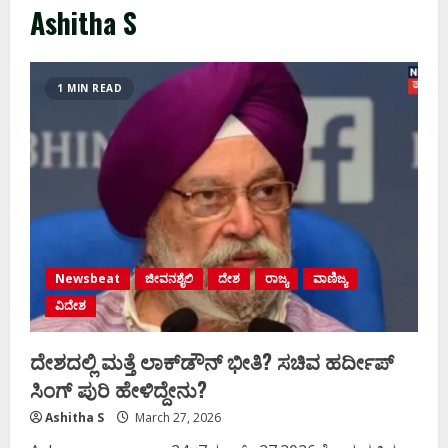
Ashitha S
1 MIN READ
Newsbeat
ಜೀವನಶೈಲಿ
ದೇಶ
ರಾಜ್ಯ
ವಾಣಿಜ್ಯ
ವಿದೇಶ
ದೇಶದಲ್ಲಿ ಮತ್ತೆ ಲಾಕ್‌ಡೌನ್ ಭೀತಿ? ಸಚಿವ ಹರ್ದೀಪ್
ಸಿಂಗ್ ಪುರಿ ಹೇಳಿದ್ದೇನು?
Ashitha S
March 27, 2026