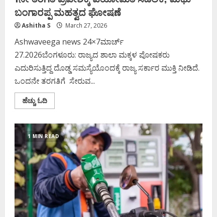
ಬಂಗಾರಪ್ಪ ಮಹತ್ವದ ಘೋಷಣೆ
Ashitha S
March 27, 2026
Ashwaveega news 24×7ಮಾರ್ಚ್‌
27.2026ಬೆಂಗಳೂರು: ರಾಜ್ಯದ ಶಾಲಾ ಮಕ್ಕಳ ಪೋಷಕರು
ಎದುರಿಸುತ್ತಿದ್ದ ದೊಡ್ಡ ಸಮಸ್ಯೆಯೊಂದಕ್ಕೆ ರಾಜ್ಯ ಸರ್ಕಾರ ಮುಕ್ತಿ ನೀಡಿದೆ.
ಒಂದನೇ ತರಗತಿಗೆ ಸೇರುವ...
Read
ಹೆಚ್ಚು ಓದಿ
more
about
1ನೇ
ತರಗತಿ
ಪ್ರವೇಶಕ್ಕೆ
1 MIN READ
ವಯೋಮಿತಿ
ಸಡಿಲಿಕೆ;
ಮಧು
ಬಂಗಾರಪ್ಪ
ಮಹತ್ವದ
ಘೋಷಣೆ