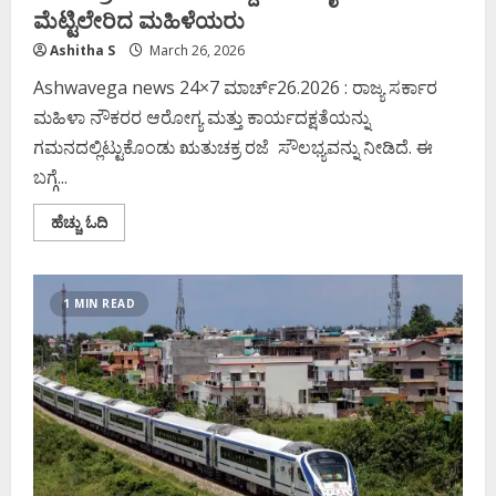
ಮೆಟ್ಟಿಲೇರಿದ ಮಹಿಳೆಯರು
Ashitha S
March 26, 2026
Ashwavega news 24×7 ಮಾರ್ಚ್26.2026 : ರಾಜ್ಯ ಸರ್ಕಾರ
ಮಹಿಳಾ ನೌಕರರ ಆರೋಗ್ಯ ಮತ್ತು ಕಾರ್ಯದಕ್ಷತೆಯನ್ನು
ಗಮನದಲ್ಲಿಟ್ಟುಕೊಂಡು ಋತುಚಕ್ರ ರಜೆ ಸೌಲಭ್ಯವನ್ನು ನೀಡಿದೆ. ಈ
ಬಗ್ಗೆ...
Read
ಹೆಚ್ಚು ಓದಿ
more
about
ಋತುಚಕ್ರ
ರಜೆ
ಆದೇಶ
1 MIN READ
ರದ್ದು
ಕೋರಿ
ಹೈಕೋರ್ಟ್‌
ಮೆಟ್ಟಿಲೇರಿದ
ಮಹಿಳೆಯರು