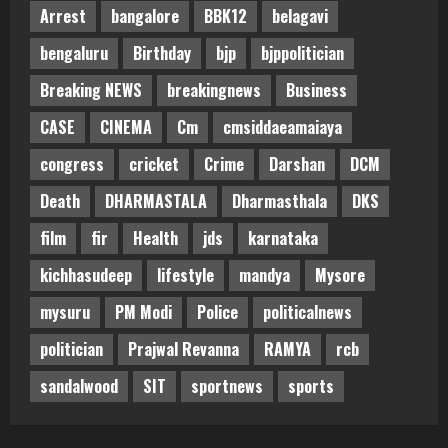
Arrest
bangalore
BBK12
belagavi
bengaluru
Birthday
bjp
bjppolitician
Breaking NEWS
breakingnews
Business
CASE
CINEMA
Cm
cmsiddaeamaiaya
congress
cricket
Crime
Darshan
DCM
Death
DHARMASTALA
Dharmasthala
DKS
film
fir
Health
jds
karnataka
kichhasudeep
lifestyle
mandya
Mysore
mysuru
PM Modi
Police
politicalnews
politician
Prajwal Revanna
RAMYA
rcb
sandalwood
SIT
sportnews
sports