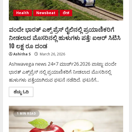
Health
Newsbeat
ದೇಶ
ವಂದೇ ಭಾರತ್‌ ಎಕ್ಸ್ ಪ್ರೆಸ್‌ ರೈಲಿನಲ್ಲಿ ಪ್ರಯಾಣಿಕರಿಗೆ
ನೀಡಲಾದ ಮೊಸರಿನಲ್ಲಿ ಹುಳುಗಳು ಪತ್ತೆ: ಐಆರ್ ಸಿಟಿಸಿ
10 ಲಕ್ಷ ರೂ ದಂಡ
Ashitha S
March 26, 2026
Ashwavega news 24×7 ಮಾರ್ಚ್26.2026 ಪಾಟ್ನಾ: ವಂದೇ
ಭಾರತ್‌ ಎಕ್ಸ್‌ಪ್ರೆಸ್‌ ನಲ್ಲಿ ಪ್ರಯಾಣಿಕರಿಗೆ ನೀಡಲಾದ ಮೊಸರಿನಲ್ಲಿ
ಹುಳುಗಳು ಪತ್ತೆಯಾಗಿರುವ ಘಟನೆ ನಡೆದಿದೆ. ಘಟನೆಗೆ...
Read
ಹೆಚ್ಚು ಓದಿ
more
about
ವಂದೇ
ಭಾರತ್‌
ಎಕ್ಸ್
1 MIN READ
ಪ್ರೆಸ್‌
ರೈಲಿನಲ್ಲಿ
ಪ್ರಯಾಣಿಕರಿಗೆ
ನೀಡಲಾದ