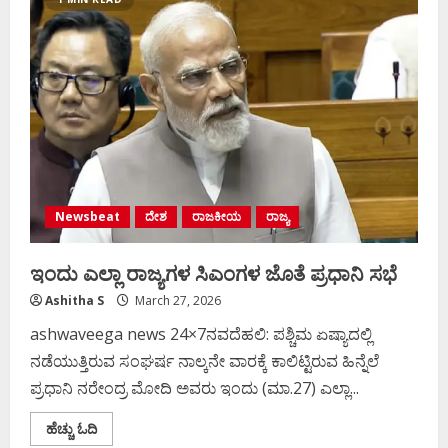
ಏಪ್ರಿಲ್
6ರವರೆಗೆ
ಗಡುವು
ವಿಸ್ತರಿಸಿದ
ಟ್ರಂಪ್
Newsbeat
ದೇಶ
ರಾಜಕೀಯ
ರಾಜ್ಯ
ಇಂದು ಎಲ್ಲಾ ರಾಜ್ಯಗಳ ಸಿಎಂಗಳ ಜೊತೆ ಪ್ರಧಾನಿ ಸಭೆ
Ashitha S
March 27, 2026
ashwaveega news 24×7ನವದೆಹಲಿ: ಪಶ್ಚಿಮ ಏಷ್ಯಾದಲ್ಲಿ
ನಡೆಯುತ್ತಿರುವ ಸಂಘರ್ಷ ನಾಲ್ಕನೇ ವಾರಕ್ಕೆ ಕಾಲಿಟ್ಟಿರುವ ಹಿನ್ನೆಲೆ
ಪ್ರಧಾನಿ ನರೇಂದ್ರ ಮೋದಿ ಅವರು ಇಂದು (ಮಾ.27) ಎಲ್ಲಾ...
Read
ಹೆಚ್ಚು ಓದಿ
more