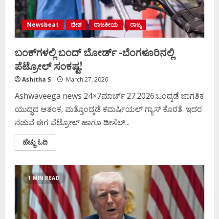
Newsbeat
ದೇಶ
ರಾಜಕೀಯ
ರಾಜ್ಯ
ಬಂಕ್‌ಗಳಲ್ಲಿ ಬಂದ್ ಬೋರ್ಡ್ -ಬೆಂಗಳೂರಿನಲ್ಲಿ
ಪೆಟ್ರೋಲ್ ಸಂಕಷ್ಟ!
Ashitha S
March 27, 2026
Ashwaveega news 24×7ಮಾರ್ಚ್‌ 27.2026:ಒಂದ್ಕಡೆ ಜಾಗತಿಕ
ಯುದ್ಧದ ಆತಂಕ, ಮತ್ತೊಂದ್ಕಡೆ ಕಮರ್ಷಿಯಲ್ ಗ್ಯಾಸ್ ಕೊರತೆ. ಇದರ
ನಡುವೆ ಈಗ ಪೆಟ್ರೋಲ್ ಹಾಗೂ ಡೀಸೆಲ್...
Read
ಹೆಚ್ಚು ಓದಿ
more
about
ಬಂಕ್‌ಗಳಲ್ಲಿ
ಬಂದ್
ಬೋರ್ಡ್
1 MIN READ
-ಬೆಂಗಳೂರಿನಲ್ಲಿ
ಪೆಟ್ರೋಲ್
ಸಂಕಷ್ಟ!