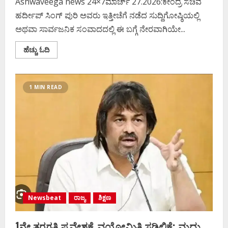
Ashwaveega news 24×7ಮಾರ್ಚ್‌ 27.2026:ಕೇಂದ್ರ ಸಚಿವ
ಹರ್ದೀಪ್‌ ಸಿಂಗ್‌ ಪುರಿ ಅವರು ಇತ್ತೀಚೆಗೆ ನಡೆದ ಸುದ್ದಿಗೋಷ್ಠಿಯಲ್ಲಿ
ಅಥವಾ ಸಾರ್ವಜನಿಕ ಸಂವಾದದಲ್ಲಿ ಈ ಬಗ್ಗೆ ನೇರವಾಗಿಯೇ...
Read
ಹೆಚ್ಚು ಓದಿ
more
about
ದೇಶದಲ್ಲಿ
ಮತ್ತೆ
ಲಾಕ್‌ಡೌನ್
1 MIN READ
ಭೀತಿ?
ಸಚಿವ
ಹರ್ದೀಪ್
ಸಿಂಗ್
ಪುರಿ
ಹೇಳಿದ್ದೇನು?
Newsbeat
ರಾಜ್ಯ
ಶಿಕ್ಷಣ
1ನೇ ತರಗತಿ ಪ್ರವೇಶಕ್ಕೆ ವಯೋಮಿತಿ ಸಡಿಲಿಕೆ; ಮಧು