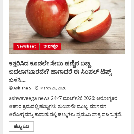
ಮೊಸರಿನಲ್ಲಿ
ಹುಳುಗಳು
ಪತ್ತೆ:
ಐಆರ್
ಸಿಟಿಸಿ
10
ಲಕ್ಷ
ರೂ
ದಂಡ
Newsbeat
ಜೀವನಶೈಲಿ
ಕತ್ತರಿಸಿದ ಕೂಡಲೇ ಸೇಬು ಹಣ್ಣಿನ ಬಣ್ಣ
ಬದಲಾಗಬಾರದೇ? ಹಾಗಾದರೆ ಈ ಸಿಂಪಲ್​​ ಟಿಪ್ಸ್​
ಬಳಸಿ…
Ashitha S
March 26, 2026
ashwaveega news 24×7 ಮಾರ್ಚ್26.2026: ಆರೋಗ್ಯಕರ
ಆಹಾರ ಕ್ರಮದಲ್ಲಿ ಹಣ್ಣುಗಳು ತುಂಬಾನೇ ಮುಖ್ಯ. ಮಾನವನ
ಆರೋಗ್ಯವನ್ನು ಕಾಪಾಡುವಲ್ಲಿ ಹಣ್ಣುಗಳು ಪ್ರಮುಖ ಪಾತ್ರ ವಹಿಸುತ್ತವೆ....
Read
ಹೆಚ್ಚು ಓದಿ
more