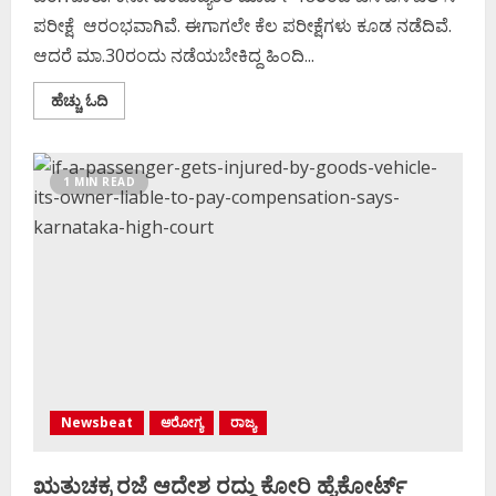
ಪರೀಕ್ಷೆ ಆರಂಭವಾಗಿವೆ. ಈಗಾಗಲೇ ಕೆಲ ಪರೀಕ್ಷೆಗಳು ಕೂಡ ನಡೆದಿವೆ.
ಆದರೆ ಮಾ.30ರಂದು ನಡೆಯಬೇಕಿದ್ದ ಹಿಂದಿ...
Read
ಹೆಚ್ಚು ಓದಿ
more
about
ಎಸ್​​
ಎಸ್​​
ಎಲ್​
1 MIN READ
ಸಿ
ತೃತೀಯ
ಭಾಷೆ
ಹಿಂದಿ
ಪರೀಕ್ಷೆ
ದಿಢೀರ್
ಮುಂದೂಡಿಕೆ:
ಏಕೆ
ಗೊತ್ತಾ?
Newsbeat
ಆರೋಗ್ಯ
ರಾಜ್ಯ
ಋತುಚಕ್ರ ರಜೆ ಆದೇಶ ರದ್ದು ಕೋರಿ ಹೈಕೋರ್ಟ್‌