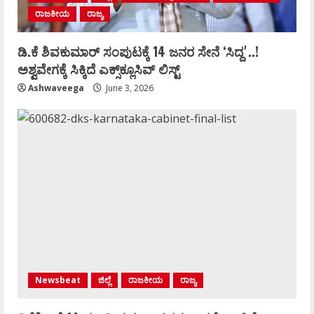
ರಾಜಕೀಯ
ರಾಜ್ಯ
ಡಿ.ಕೆ ಶಿವಕುಮಾರ್‌ ಸಂಪುಟಕ್ಕೆ 14 ಜನರ ಸೇನೆ ʻಸಿದ್ದʼ..!
ಅಶ್ವವೇಗಕ್ಕೆ ಸಿಕ್ಕಿದೆ ಎಕ್ಸ್‌ಕ್ಲೂಸಿವ್‌ ಲಿಸ್ಟ್‌
Ashwaveega
June 3, 2026
Newsbeat
ಜಿಲ್ಲೆ
ರಾಜಕೀಯ
ರಾಜ್ಯ