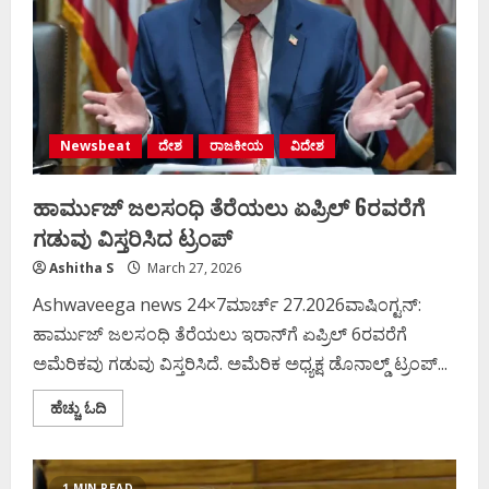
Newsbeat
ದೇಶ
ರಾಜಕೀಯ
ವಿದೇಶ
ಹಾರ್ಮುಜ್ ಜಲಸಂಧಿ ತೆರೆಯಲು ಏಪ್ರಿಲ್ 6ರವರೆಗೆ
ಗಡುವು ವಿಸ್ತರಿಸಿದ ಟ್ರಂಪ್
Ashitha S
March 27, 2026
Ashwaveega news 24×7ಮಾರ್ಚ್‌ 27.2026ವಾಷಿಂಗ್ಟನ್:
ಹಾರ್ಮುಜ್ ಜಲಸಂಧಿ ತೆರೆಯಲು ಇರಾನ್​ಗೆ ಏಪ್ರಿಲ್ 6ರವರೆಗೆ
ಅಮೆರಿಕವು ಗಡುವು ವಿಸ್ತರಿಸಿದೆ. ಅಮೆರಿಕ ಅಧ್ಯಕ್ಷ ಡೊನಾಲ್ಡ್​ ಟ್ರಂಪ್...
Read
ಹೆಚ್ಚು ಓದಿ
more
about
ಹಾರ್ಮುಜ್
ಜಲಸಂಧಿ
ತೆರೆಯಲು
1 MIN READ