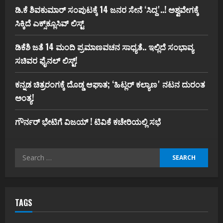
ಡಿ.ಕೆ ಶಿವಕುಮಾರ್‌ ಸಂಪುಟಕ್ಕೆ 14 ಜನರ ಸೇನೆ ʻಸಿದ್ದʼ..! ಅಶ್ವವೇಗಕ್ಕೆ
ಸಿಕ್ಕಿದೆ ಎಕ್ಸ್‌ಕ್ಲೂಸಿವ್‌ ಲಿಸ್ಟ್‌
ಡಿಕೆಶಿ ಜತೆ 14 ಮಂದಿ ಪ್ರಮಾಣವಚನ ಸಾಧ್ಯತೆ.. ಇಲ್ಲಿದೆ ಸಂಭಾವ್ಯ
ಸಚಿವರ ಫೈನಲ್ ಲಿಸ್ಟ್‌!
ಕನ್ನಡ ಚಿತ್ರರಂಗಕ್ಕೆ ದೊಡ್ಡ ಆಘಾತ; ʻಹಿಟ್ಲರ್ ಕಲ್ಯಾಣʼ ನಟನ ದುರಂತ
ಅಂತ್ಯ!
ಗೌರ್ನರ್‌ ಭೇಟಿಗೆ ವಿಜಯ್‌ ! ಟಿವಿಕೆ ಕಚೇರಿಯಲ್ಲಿ ಸಭೆ
Search
for:
TAGS