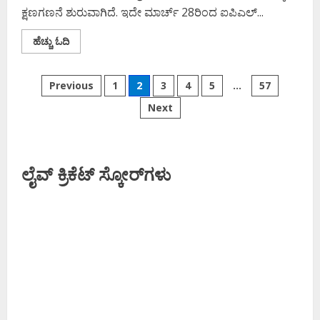
ಕ್ಷಣಗಣನೆ ಶುರುವಾಗಿದೆ. ಇದೇ ಮಾರ್ಚ್ 28ರಿಂದ ಐಪಿಎಲ್...
Read
ಹೆಚ್ಚು ಓದಿ
more
about
ಸದನದಲ್ಲೂ
Posts
ಐಪಿಎಲ್
Previous
1
2
3
4
5
…
57
ಟಿಕೆಟ್
ಹವಾ;
Next
pagination
ಕ್ರಿಕೆಟ್
ಮ್ಯಾಚ್‌
ಟಿಕೆಟ್‌ಗಾಗಿ
ಸರ್ಕಾರವನ್ನು
ಬೇಡಿದ
ಶಾಸಕರು!
ಲೈವ್ ಕ್ರಿಕೆಟ್ ಸ್ಕೋರ್‌ಗಳು