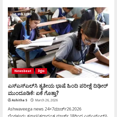
about
ಇಂದು
ಎಲ್ಲಾ
ರಾಜ್ಯಗಳ
1 MIN READ
ಸಿಎಂಗಳ
ಜೊತೆ
ಪ್ರಧಾನಿ
ಸಭೆ
Newsbeat
ಶಿಕ್ಷಣ
ಎಸ್​​ಎಸ್​​ಎಲ್​ಸಿ ತೃತೀಯ ಭಾಷೆ ಹಿಂದಿ ಪರೀಕ್ಷೆ ದಿಢೀರ್
ಮುಂದೂಡಿಕೆ: ಏಕೆ ಗೊತ್ತಾ?
Ashitha S
March 26, 2026
Ashwaveega news 24×7ಮಾರ್ಚ್26.2026
ಬೆಂಗಳೂರು: ಕರ್ನಾಟಕದಾದ್ಯಂತ ಮಾರ್ಚ್​ 18ರಿಂದ ಎಸ್​​ಎಸ್​ಎಲ್​ಸಿ