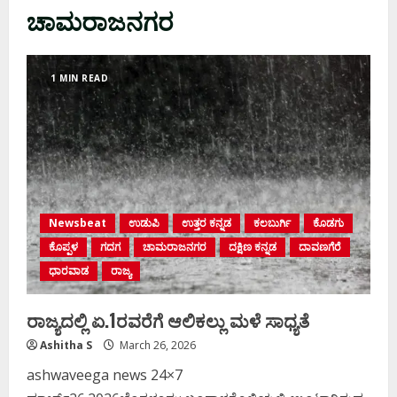
ಚಾಮರಾಜನಗರ
1 MIN READ
Newsbeat
ಉಡುಪಿ
ಉತ್ತರ ಕನ್ನಡ
ಕಲಬುರ್ಗಿ
ಕೊಡಗು
ಕೊಪ್ಪಳ
ಗದಗ
ಚಾಮರಾಜನಗರ
ದಕ್ಷಿಣ ಕನ್ನಡ
ದಾವಣಗೆರೆ
ಧಾರವಾಡ
ರಾಜ್ಯ
ರಾಜ್ಯದಲ್ಲಿ ಏ.1ರವರೆಗೆ ಆಲಿಕಲ್ಲು ಮಳೆ ಸಾಧ್ಯತೆ
Ashitha S
March 26, 2026
ashwaveega news 24×7