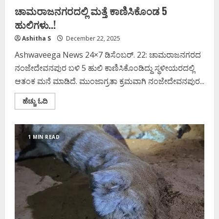
ಚಾಮರಾಜನಗರದಲ್ಲಿ ಮತ್ತೆ ಕಾಣಿಸಿಕೊಂಡ 5
ಹುಲಿಗಳು..!
Ashitha S
December 22, 2025
Ashwaveega News 24×7 ಡಿಸೆಂಬರ್. 22: ಚಾಮರಾಜನಗರದ
ನಂಜೇದೇವನಪುರ ಬಳಿ 5 ಹುಲಿ ಕಾಣಿಸಿಕೊಂಡಿದ್ದು ಸ್ಥಳೀಯರದಲ್ಲಿ
ಆತಂಕ ಮನೆ ಮಾಡಿದೆ. ಮುಂಜಾಗ್ರತಾ ಕ್ರಮವಾಗಿ ನಂಜೇದೇವನಪುರ...
Read
ಹೆಚ್ಚು ಓದಿ
more
about
ಚಾಮರಾಜನಗರದಲ್ಲಿ
ಮತ್ತೆ
ಕಾಣಿಸಿಕೊಂಡ
1 MIN READ
5
ಹುಲಿಗಳು..!