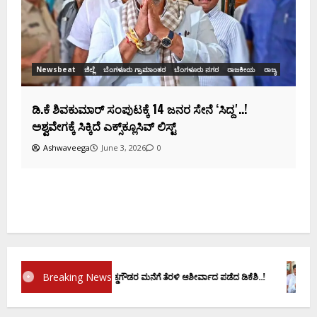
Ashwaveega
June 3, 2026
0
ಕ
ದ
Breaking News
ಮಾಣ ವಚನಕ್ಕೂ ಮುನ್ನ ದೊಡ್ಡಗೌಡರ ಮನೆಗೆ ತೆರಳಿ ಆಶೀರ್ವಾದ ಪಡೆದ ಡಿಕೆಶಿ..!
ಡಿ.ಕೆ ಶಿ