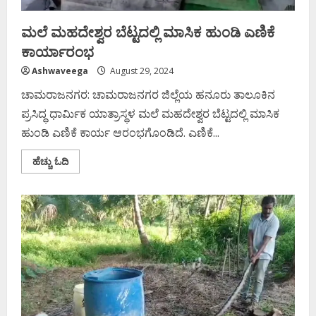
ಮಲೆ ಮಹದೇಶ್ವರ ಬೆಟ್ಟದಲ್ಲಿ ಮಾಸಿಕ ಹುಂಡಿ ಎಣಿಕೆ
ಕಾರ್ಯಾರಂಭ
Ashwaveega
August 29, 2024
ಚಾಮರಾಜನಗರ: ಚಾಮರಾಜನಗರ ಜಿಲ್ಲೆಯ ಹನೂರು ತಾಲೂಕಿನ
ಪ್ರಸಿದ್ಧ ಧಾರ್ಮಿಕ ಯಾತ್ರಾಸ್ಥಳ ಮಲೆ ಮಹದೇಶ್ವರ ಬೆಟ್ಟದಲ್ಲಿ ಮಾಸಿಕ
ಹುಂಡಿ ಎಣಿಕೆ ಕಾರ್ಯ ಆರಂಭಗೊಂಡಿದೆ. ಎಣಿಕೆ...
Read
ಹೆಚ್ಚು ಓದಿ
more
about
ಮಲೆ
ಮಹದೇಶ್ವರ
ಬೆಟ್ಟದಲ್ಲಿ
ಮಾಸಿಕ
ಹುಂಡಿ
ಎಣಿಕೆ
ಕಾರ್ಯಾರಂಭ