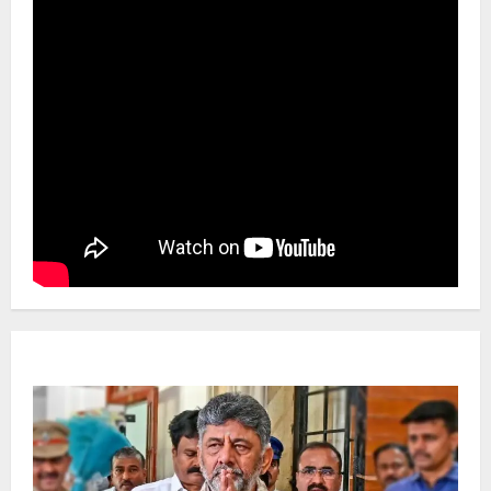
Newsbeat
ಜಿಲ್ಲೆ
ರಾಜಕೀಯ
ರಾಜ್ಯ
ಡಿಕೆಶಿ ಜತೆ 14 ಮಂದಿ ಪ್ರಮಾಣವಚನ ಸಾಧ್ಯತೆ.. ಇಲ್ಲಿದೆ
ಸಂಭಾವ್ಯ ಸಚಿವರ ಫೈನಲ್ ಲಿಸ್ಟ್‌!