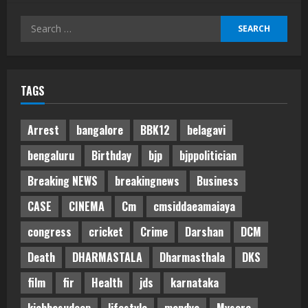
Search
for:
TAGS
Arrest
bangalore
BBK12
belagavi
bengaluru
Birthday
bjp
bjppolitician
Breaking NEWS
breakingnews
Business
CASE
CINEMA
Cm
cmsiddaeamaiaya
congress
cricket
Crime
Darshan
DCM
Death
DHARMASTALA
Dharmasthala
DKS
film
fir
Health
jds
karnataka