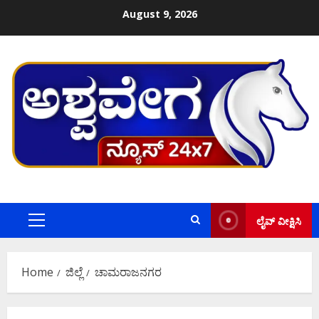
Skip
August 9, 2026
to
content
ಲೈವ್ ವೀಕ್ಷಿಸಿ
Primary
Menu
Home
ಜಿಲ್ಲೆ
ಚಾಮರಾಜನಗರ