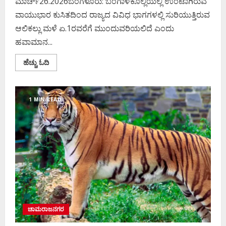
ಮಾರ್ಚ್26.2026ಬೆಂಗಳೂರು: ಬಂಗಾಳಕೊಲ್ಲಿಯಲ್ಲಿ ಉಂಟಾಗಿರುವ
ವಾಯುಭಾರ ಕುಸಿತದಿಂದ ರಾಜ್ಯದ ವಿವಿಧ ಭಾಗಗಳಲ್ಲಿ ಸುರಿಯುತ್ತಿರುವ
ಆಲಿಕಲ್ಲು ಮಳೆ ಏ.1ರವರೆಗೆ ಮುಂದುವರಿಯಲಿದೆ ಎಂದು
ಹವಾಮಾನ...
Read
ಹೆಚ್ಚು ಓದಿ
more
about
ರಾಜ್ಯದಲ್ಲಿ
ಏ.1ರವರೆಗೆ
ಆಲಿಕಲ್ಲು
1 MIN READ
ಮಳೆ
ಸಾಧ್ಯತೆ
ಚಾಮರಾಜನಗರ