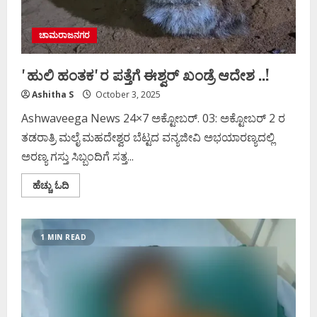
ಚಾಮರಾಜನಗರ
ʼಹುಲಿ ಹಂತಕʼರ ಪತ್ತೆಗೆ ಈಶ್ವರ್‌ ಖಂಡ್ರೆ ಆದೇಶ ..!
Ashitha S
October 3, 2025
Ashwaveega News 24×7 ಅಕ್ಟೋಬರ್. 03: ಅಕ್ಟೋಬರ್ 2 ರ
ತಡರಾತ್ರಿ ಮಲೈ ಮಹದೇಶ್ವರ ಬೆಟ್ಟದ ವನ್ಯಜೀವಿ ಅಭಯಾರಣ್ಯದಲ್ಲಿ
ಅರಣ್ಯ ಗಸ್ತು ಸಿಬ್ಬಂದಿಗೆ ಸತ್ತ...
Read
ಹೆಚ್ಚು ಓದಿ
more
about
ʼಹುಲಿ
ಹಂತಕʼರ
ಪತ್ತೆಗೆ
1 MIN READ
ಈಶ್ವರ್‌
ಖಂಡ್ರೆ
ಆದೇಶ
..!