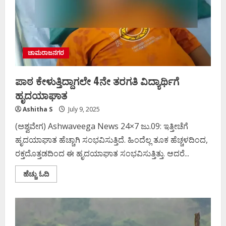
ಚಾಮರಾಜನಗರ
ಪಾಠ ಕೇಳುತ್ತಿದ್ದಾಗಲೇ 4ನೇ ತರಗತಿ ವಿದ್ಯಾರ್ಥಿಗೆ
ಹೃದಯಾಘಾತ
Ashitha S
July 9, 2025
(ಅಶ್ವವೇಗ) Ashwaveega News 24×7 ಜು.09: ಇತ್ತೀಚೆಗೆ
ಹೃದಯಾಘಾತ ಹೆಚ್ಚಾಗಿ ಸಂಭವಿಸುತ್ತಿದೆ. ಹಿಂದೆಲ್ಲ ತೂಕ ಹೆಚ್ಚಳದಿಂದ,
ರಕ್ತದೊತ್ತಡದಿಂದ ಈ ಹೃದಯಾಘಾತ ಸಂಭವಿಸುತ್ತಿತ್ತು. ಆದರೆ...
Read
ಹೆಚ್ಚು ಓದಿ
more
about
ಪಾಠ
ಕೇಳುತ್ತಿದ್ದಾಗಲೇ
4ನೇ
ತರಗತಿ
ವಿದ್ಯಾರ್ಥಿಗೆ