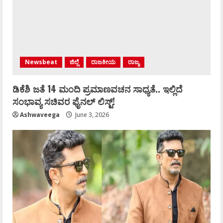
Newsbeat
ಜಿಲ್ಲೆ
ರಾಜಕೀಯ
ರಾಜ್ಯ
ಡಿಕೆಶಿ ಜತೆ 14 ಮಂದಿ ಪ್ರಮಾಣವಚನ ಸಾಧ್ಯತೆ.. ಇಲ್ಲಿದೆ
ಸಂಭಾವ್ಯ ಸಚಿವರ ಫೈನಲ್ ಲಿಸ್ಟ್‌!
Ashwaveega
June 3, 2026