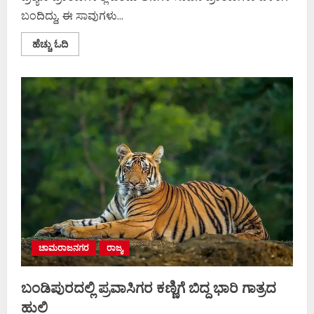
ಬಂದಿದ್ದು, ಈ ಸಾವುಗಳು...
Read
ಹೆಚ್ಚು ಓದಿ
more
about
ಚಾಮರಾಜನಗರ
ಬಿಆರ್ಟಿ
ಅರಣ್ಯ
ಪ್ರದೇಶದಲ್ಲಿ
ಅಸ್ಥಿಪಂಜರದ
ಸ್ಥಿತಿಯಲ್ಲಿ
ಆನೆಗಳ
ಸಾವು
ಚಾಮರಾಜನಗರ
ರಾಜ್ಯ
ಬಂಡಿಪುರದಲ್ಲಿ ಪ್ರವಾಸಿಗರ ಕಣ್ಣಿಗೆ ಬಿದ್ದ ಭಾರಿ ಗಾತ್ರದ
ಹುಲಿ