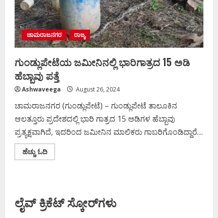
ಚಾಮರಾಜನಗರ
ರಾಜ್ಯ
ಗುಂಡ್ಲುಪೇಟೆಯ ಜಮೀನಿನಲ್ಲಿ ಭಾರಿಗಾತ್ರದ 15 ಅಡಿ
ಹೆಬ್ಬಾವು ಪತ್ತೆ
Ashwaveega
August 26, 2024
ಚಾಮರಾಜನಗರ (ಗುಂಡ್ಲುಪೇಟೆ) – ಗುಂಡ್ಲುಪೇಟೆ ತಾಲೂಕಿನ
ಆಲತ್ತೂರು ಪ್ರದೇಶದಲ್ಲಿ ಭಾರಿ ಗಾತ್ರದ 15 ಅಡಿಗಳ ಹೆಬ್ಬಾವು
ಪ್ರತ್ಯಕ್ಷವಾಗಿದೆ, ಇದರಿಂದ ಜಮೀನಿನ ಮಾಲಿಕರು ಗಾಬರಿಗೊಂಡಿದ್ದಾರೆ....
Read
ಹೆಚ್ಚು ಓದಿ
more
about
ಗುಂಡ್ಲುಪೇಟೆಯ
ಜಮೀನಿನಲ್ಲಿ
ಭಾರಿಗಾತ್ರದ
15
ಲೈವ್ ಕ್ರಿಕೆಟ್ ಸ್ಕೋರ್‌ಗಳು
ಅಡಿ
ಹೆಬ್ಬಾವು
ಪತ್ತೆ