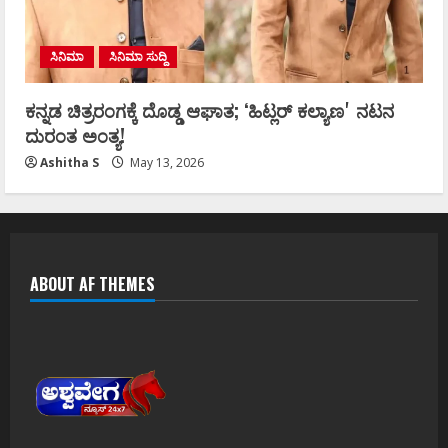
ಸಿನಿಮಾ
ಸಿನಿಮಾ ಸುದ್ದಿ
ಕನ್ನಡ ಚಿತ್ರರಂಗಕ್ಕೆ ದೊಡ್ಡ ಆಘಾತ; ʻಹಿಟ್ಲರ್ ಕಲ್ಯಾಣʼ ನಟನ
ದುರಂತ ಅಂತ್ಯ!
Ashitha S
May 13, 2026
ABOUT AF THEMES