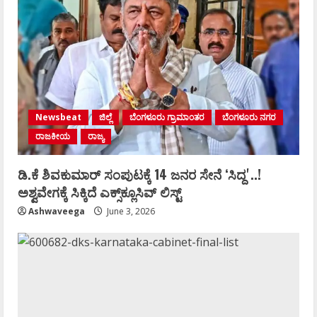
Newsbeat
ಜಿಲ್ಲೆ
ಬೆಂಗಳೂರು ಗ್ರಾಮಾಂತರ
ಬೆಂಗಳೂರು ನಗರ
ರಾಜಕೀಯ
ರಾಜ್ಯ
ಡಿ.ಕೆ ಶಿವಕುಮಾರ್‌ ಸಂಪುಟಕ್ಕೆ 14 ಜನರ ಸೇನೆ ʻಸಿದ್ದʼ..!
ಅಶ್ವವೇಗಕ್ಕೆ ಸಿಕ್ಕಿದೆ ಎಕ್ಸ್‌ಕ್ಲೂಸಿವ್‌ ಲಿಸ್ಟ್‌
Ashwaveega
June 3, 2026