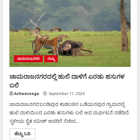
ಹೃದಯಾಘಾತ
ಚಾಮರಾಜನಗರ
ರಾಜ್ಯ
ಚಾಮರಾಜನಗರದಲ್ಲಿ ಹುಲಿ ದಾಳಿಗೆ ಎರಡು ಹಸುಗಳ
ಬಲಿ
Ashwaveega
September 11, 2024
ಚಾಮರಾಜನಗರ:ಬಂಡಿಪುರ ಕಾಡಂಚಿನ ಒಡೆಯನಪುರ ಗ್ರಾಮದಲ್ಲಿ
ಹುಲಿ ದಾಳಿಯಿಂದ ಎರಡು ಹಸುಗಳು ಬಲಿ ಆದ ದುರ್ಘಟನೆ ನಡೆದಿದೆ.
ಸ್ಥಳೀಯ ರೈತ ರವೀಶ್ ಅವರಿಗೆ ಸೇರಿದ...
Read
ಹೆಚ್ಚು ಓದಿ
more