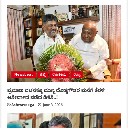
Newsbeat
ಜಿಲ್ಲೆ
ರಾಜಕೀಯ
ರಾಜ್ಯ
ಪ್ರಮಾಣ ವಚನಕ್ಕೂ ಮುನ್ನ ದೊಡ್ಡಗೌಡರ ಮನೆಗೆ ತೆರಳಿ
ಆಶೀರ್ವಾದ ಪಡೆದ ಡಿಕೆಶಿ..!
Ashwaveega
June 3, 2026