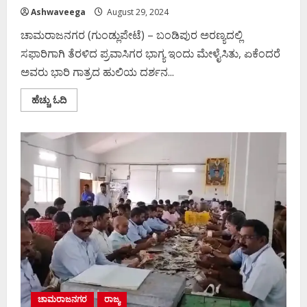
Ashwaveega
August 29, 2024
ಚಾಮರಾಜನಗರ (ಗುಂಡ್ಲುಪೇಟೆ) – ಬಂಡಿಪುರ ಅರಣ್ಯದಲ್ಲಿ
ಸಫಾರಿಗಾಗಿ ತೆರಳಿದ ಪ್ರವಾಸಿಗರ ಭಾಗ್ಯ ಇಂದು ಮೇಳೈಸಿತು, ಏಕೆಂದರೆ
ಅವರು ಭಾರಿ ಗಾತ್ರದ ಹುಲಿಯ ದರ್ಶನ...
Read
ಹೆಚ್ಚು ಓದಿ
more
about
ಬಂಡಿಪುರದಲ್ಲಿ
ಪ್ರವಾಸಿಗರ
ಕಣ್ಣಿಗೆ
ಬಿದ್ದ
ಭಾರಿ
ಗಾತ್ರದ
ಹುಲಿ
ಚಾಮರಾಜನಗರ
ರಾಜ್ಯ