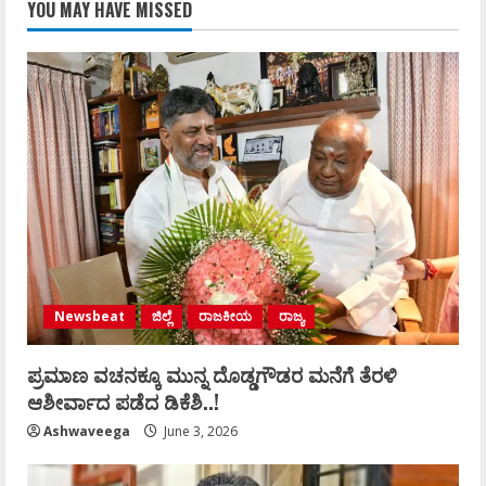
YOU MAY HAVE MISSED
Newsbeat
ಜಿಲ್ಲೆ
ರಾಜಕೀಯ
ರಾಜ್ಯ
ಪ್ರಮಾಣ ವಚನಕ್ಕೂ ಮುನ್ನ ದೊಡ್ಡಗೌಡರ ಮನೆಗೆ ತೆರಳಿ
ಆಶೀರ್ವಾದ ಪಡೆದ ಡಿಕೆಶಿ..!
Ashwaveega
June 3, 2026