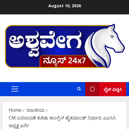
Skip
August 10, 2026
to
content
ಲೈವ್ ವೀಕ್ಷಿಸಿ
Primary
Menu
Home
ರಾಜಕೀಯ
CM ಬದಲಾವಣೆ ಕುರಿತು ಕಾಂಗ್ರೆಸ್ ಹೈಕಮಾಂಡ್ ನಿರ್ಧಾರ; ಎಐಸಿಸಿ
ಅಧ್ಯಕ್ಷ ಖರ್ಗೆ