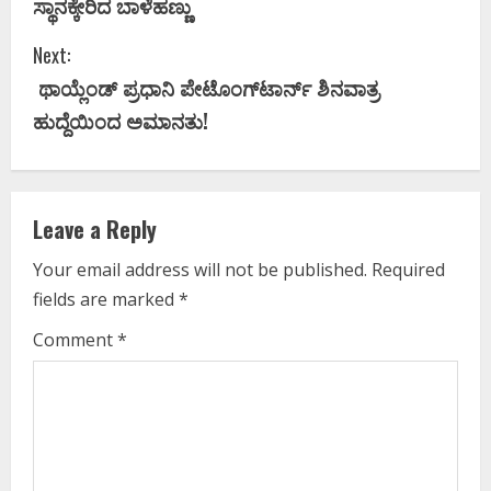
ಸ್ಥಾನಕ್ಕೇರಿದ ಬಾಳೆಹಣ್ಣು
n
Next:
t
ಥಾಯ್ಲೆಂಡ್‌ ಪ್ರಧಾನಿ ಪೇಟೊಂಗ್‌ಟಾರ್ನ್ ಶಿನವಾತ್ರ
i
ಹುದ್ದೆಯಿಂದ ಅಮಾನತು!
n
u
Leave a Reply
e
Your email address will not be published.
Required
fields are marked
*
R
Comment
*
e
a
d