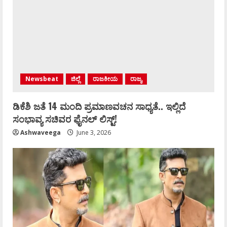
Newsbeat
ಜಿಲ್ಲೆ
ರಾಜಕೀಯ
ರಾಜ್ಯ
ಡಿಕೆಶಿ ಜತೆ 14 ಮಂದಿ ಪ್ರಮಾಣವಚನ ಸಾಧ್ಯತೆ.. ಇಲ್ಲಿದೆ
ಸಂಭಾವ್ಯ ಸಚಿವರ ಫೈನಲ್ ಲಿಸ್ಟ್‌!
Ashwaveega
June 3, 2026