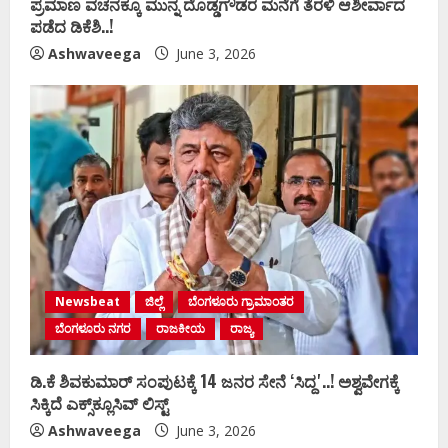
ಪ್ರಮಾಣ ವಚನಕ್ಕೂ ಮುನ್ನ ದೊಡ್ಡಗೌಡರ ಮನೆಗೆ ತೆರಳಿ ಆಶೀರ್ವಾದ
ಪಡೆದ ಡಿಕೆಶಿ..!
Ashwaveega
June 3, 2026
Newsbeat
ಜಿಲ್ಲೆ
ಬೆಂಗಳೂರು ಗ್ರಾಮಾಂತರ
ಬೆಂಗಳೂರು ನಗರ
ರಾಜಕೀಯ
ರಾಜ್ಯ
ಡಿ.ಕೆ ಶಿವಕುಮಾರ್‌ ಸಂಪುಟಕ್ಕೆ 14 ಜನರ ಸೇನೆ ʻಸಿದ್ದʼ..! ಅಶ್ವವೇಗಕ್ಕೆ
ಸಿಕ್ಕಿದೆ ಎಕ್ಸ್‌ಕ್ಲೂಸಿವ್‌ ಲಿಸ್ಟ್‌
Ashwaveega
June 3, 2026