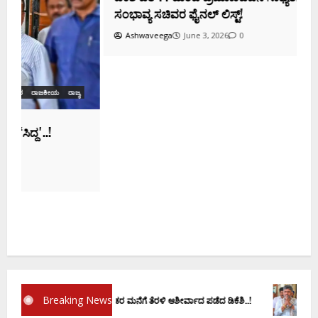
ಸಂಭಾವ್ಯ ಸಚಿವರ ಫೈನಲ್ ಲಿಸ್ಟ್‌!
Ashwaveega
June 3, 2026
0
ಕ
ದ
Breaking News
ಣ ವಚನಕ್ಕೂ ಮುನ್ನ ದೊಡ್ಡಗೌಡರ ಮನೆಗೆ ತೆರಳಿ ಆಶೀರ್ವಾದ ಪಡೆದ ಡಿಕೆಶಿ..!
ಡಿ.ಕೆ ಶಿವ