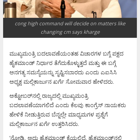
cong high command will decide on matters like
changing cm says kharge
ಮುಖ್ಯಮಂತ್ರಿ ಬದಲಾವಣೆಯಂತಹ ವಿಚಾರಗಳ ಬಗ್ಗೆ ಪಕ್ಷದ
ಹೈಕಮಾಂಡ್‌ ನಿರ್ಧಾರ ತೆಗೆದುಕೊಳ್ಳುತ್ತದೆ ಮತ್ತು ಈ ಬಗ್ಗೆ
ಅನಗತ್ಯ ಸಮಸ್ಯೆಯನ್ನು ಸೃಷ್ಟಿಸಬಾರದು ಎಂದು ಎಐಸಿಸಿ
ಅಧ್ಯಕ್ಷ ಮಲ್ಲಿಕಾರ್ಜುನ ಖರ್ಗೆ ಸೋಮವಾರ ಹೇಳಿದರು.
ಅಕ್ಟೋಬರ್‌ನಲ್ಲಿ ರಾಜ್ಯದಲ್ಲಿ ಮುಖ್ಯಮಂತ್ರಿ
ಬದಲಾವಣೆಯಾಗಲಿದೆ ಎಂದು ಕೆಲವು ಕಾಂಗ್ರೆಸ್ ನಾಯಕರು
ಹೇಳಿಕೆ ನೀಡುತ್ತಿರುವ ಬೆನ್ನಲ್ಲೇ ಮಾಧ್ಯಮಗಳ ಪ್ರಶ್ನೆಗೆ
ಮಲ್ಲಿಕಾರ್ಜುನ ಖರ್ಗೆ ಉತ್ತರಿಸಿದರು.
‘ನೋಡಿ, ಅದು ಹೈಕಮಾಂಡ್ ಕೈಯಲ್ಲಿದೆ. ಹೈಕಮಾಂಡ್‌ನಲ್ಲಿ