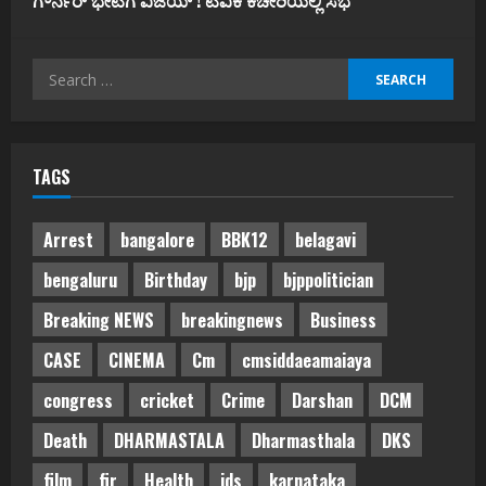
ಗೌರ್ನರ್‌ ಭೇಟಿಗೆ ವಿಜಯ್‌ ! ಟಿವಿಕೆ ಕಚೇರಿಯಲ್ಲಿ ಸಭೆ
Search
for:
TAGS
Arrest
bangalore
BBK12
belagavi
bengaluru
Birthday
bjp
bjppolitician
Breaking NEWS
breakingnews
Business
CASE
CINEMA
Cm
cmsiddaeamaiaya
congress
cricket
Crime
Darshan
DCM
Death
DHARMASTALA
Dharmasthala
DKS
film
fir
Health
jds
karnataka