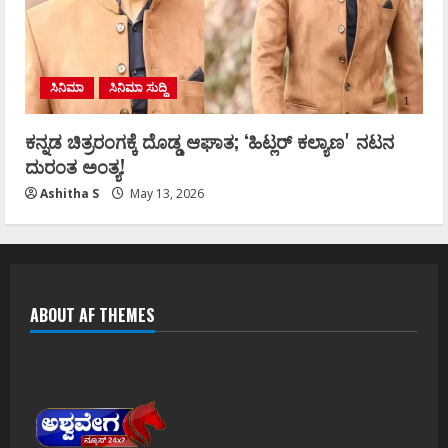
ಸಿನಿಮಾ
ಸಿನಿಮಾ ಸುದ್ದಿ
ಕನ್ನಡ ಚಿತ್ರರಂಗಕ್ಕೆ ದೊಡ್ಡ ಆಘಾತ; ʻಹಿಟ್ಲರ್ ಕಲ್ಯಾಣʼ ನಟನ
ದುರಂತ ಅಂತ್ಯ!
Ashitha S
May 13, 2026
ABOUT AF THEMES