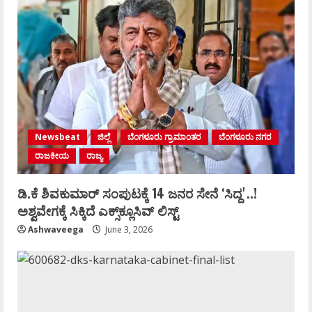
Newsbeat
ಜಿಲ್ಲೆ
ಬೆಂಗಳೂರು ಗ್ರಾಮಾಂತರ
ಬೆಂಗಳೂರು ನಗರ
ರಾಜಕೀಯ
ರಾಜ್ಯ
ಡಿ.ಕೆ ಶಿವಕುಮಾರ್‌ ಸಂಪುಟಕ್ಕೆ 14 ಜನರ ಸೇನೆ ʻಸಿದ್ದʼ..!
ಅಶ್ವವೇಗಕ್ಕೆ ಸಿಕ್ಕಿದೆ ಎಕ್ಸ್‌ಕ್ಲೂಸಿವ್‌ ಲಿಸ್ಟ್‌
Ashwaveega
June 3, 2026