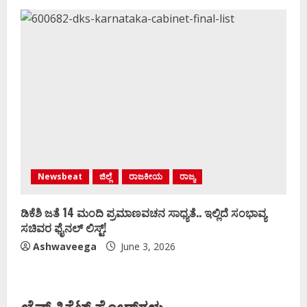
Newsbeat
ಜಿಲ್ಲೆ
ರಾಜಕೀಯ
ರಾಜ್ಯ
ಡಿಕೆಶಿ ಜತೆ 14 ಮಂದಿ ಪ್ರಮಾಣವಚನ ಸಾಧ್ಯತೆ.. ಇಲ್ಲಿದೆ ಸಂಭಾವ್ಯ
ಸಚಿವರ ಫೈನಲ್ ಲಿಸ್ಟ್‌!
Ashwaveega
June 3, 2026
ಲೈವ್ ಕ್ರಿಕೆಟ್ ಸ್ಕೋರ್‌ಗಳು