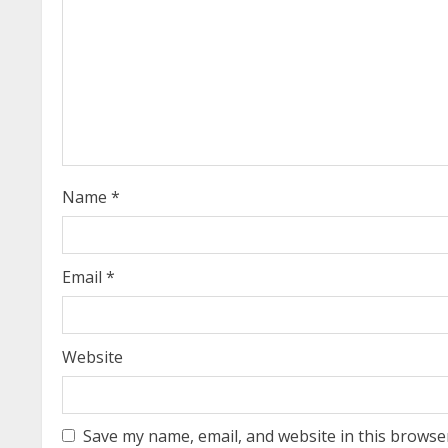
R
e
a
d
i
Name
*
n
g
Email
*
Website
Save my name, email, and website in this browse