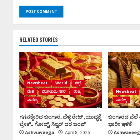
RELATED STORIES
Newsbeat
World
ಜಿಲ್ಲೆ
ದೇಶ
ಬೆಂಗಳೂರು ನಗರ
ರಾಜ್ಯ
Newsbeat
ವಾಣಿಜ್ಯ
ವಾಣಿಜ್ಯ
ಗಗನಕ್ಕೇರಿದ ಬಂಗಾರ, ಬೆಳ್ಳಿ ರೇಟ್‌ ,ಯುದ್ಧಕ್ಕೆ
ಬಂಗಾರದ ಬೆಲೆ ಏರಿ
ಬ್ರೇಕ್‌.. ಗೋಲ್ಡ್‌, ಸಿಲ್ವರ್‌ ದರ ಜಂಪ್‌
ಭಾರೀ ಇಳಿಕೆ
Ashwaveega
April 8, 2026
Ashwaveeg