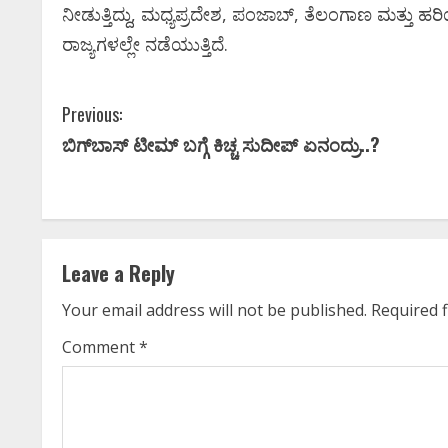
ನೀಡುತ್ತಿದ್ದು, ಮಧ್ಯಪ್ರದೇಶ, ಪಂಜಾಬ್, ತೆಲಂಗಾಣ ಮತ್ತು ಹರ
ರಾಜ್ಯಗಳಲ್ಲೇ ನಡೆಯುತ್ತಿದೆ.
ಪ್ರಮಾಣ ವಚನಕ
ನಡ ಚಿತ್ರರಂಗಕ್ಕೆ ದೊಡ್ಡ
ದೊಡ್ಡಗೌಡರ ಮನ
ಾತ; ʻಹಿಟ್ಲರ್ ಕಲ್ಯಾಣʼ
C
Previous:
ಆಶೀರ್ವಾದ ಪಡೆದ
ನ ದುರಂತ ಅಂತ್ಯ!
ಬಿಗ್​ಬಾಸ್​ ಟೀಮ್​ ಬಗ್ಗೆ ಕಿಚ್ಚ ಸುದೀಪ್​ ಏನಂದ್ರು..?
o
Ashwaveega
June 3, 
hitha S
May 13, 2026
0
n
t
Leave a Reply
i
Your email address will not be published.
Required 
n
Comment
*
u
e