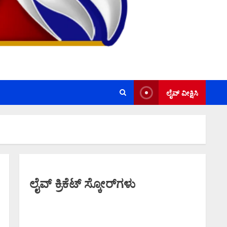
ಲೈವ್ ವೀಕ್ಷಿಸಿ
ಲೈವ್ ಕ್ರಿಕೆಟ್ ಸ್ಕೋರ್‌ಗಳು