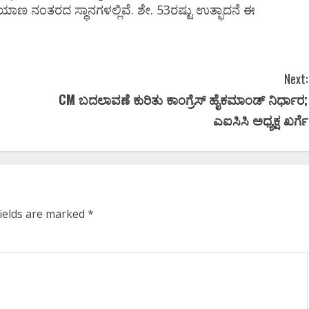
ಿಯಾಣ ನಂತರದ ಸ್ಥಾನಗಳಲ್ಲಿವೆ. ಶೇ. 53ರಷ್ಟು ಉತ್ಫಾದನೆ ಈ
ಡಿ.ಕೆ ಶಿವಕುಮಾರ್‌ ಸಂಪುಟಕ್
್ಕೂ ಮುನ್ನ
14 ಜನರ ಸೇನೆ ʻಸಿದ್ದʼ..!
ೆಗೆ ತೆರಳಿ
ಅಶ್ವವೇಗಕ್ಕೆ ಸಿಕ್ಕಿದೆ ಎಕ್ಸ್‌ಕ್ಲೂಸ
Next:
 ಡಿಕೆಶಿ..!
ಲಿಸ್ಟ್‌
CM ಬದಲಾವಣೆ ಕುರಿತು ಕಾಂಗ್ರೆಸ್ ಹೈಕಮಾಂಡ್ ನಿರ್ಧಾರ;
ಎಐಸಿಸಿ ಅಧ್ಯಕ್ಷ ಖರ್ಗೆ
2026
0
Ashwaveega
June 3, 2026
0
fields are marked
*
ಪ್ರಮಾಣ