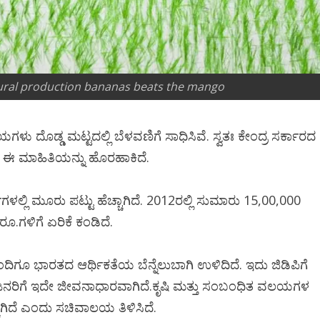
ltural production bananas beats the mango
ು ದೊಡ್ಡ ಮಟ್ಟದಲ್ಲಿ ಬೆಳವಣಿಗೆ ಸಾಧಿಸಿವೆ. ಸ್ವತಃ ಕೇಂದ್ರ ಸರ್ಕಾರದ
ಈ ಮಾಹಿತಿಯನ್ನು ಹೊರಹಾಕಿದೆ.
ಳಲ್ಲಿ ಮೂರು ಪಟ್ಟು ಹೆಚ್ಚಾಗಿದೆ. 2012ರಲ್ಲಿ ಸುಮಾರು 15,00,000
ೂ.ಗಳಿಗೆ ಏರಿಕೆ ಕಂಡಿದೆ.
ಂದಿಗೂ ಭಾರತದ ಆರ್ಥಿಕತೆಯ ಬೆನ್ನೆಲುಬಾಗಿ ಉಳಿದಿದೆ. ಇದು ಜಿಡಿಪಿಗೆ
ಷ್ಟು ಜನರಿಗೆ ಇದೇ ಜೀವನಾಧಾರವಾಗಿದೆ.ಕೃಷಿ ಮತ್ತು ಸಂಬಂಧಿತ ವಲಯಗಳ
ಚಾಗಿದೆ ಎಂದು ಸಚಿವಾಲಯ ತಿಳಿಸಿದೆ.