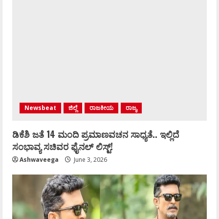
Newsbeat
ಜಿಲ್ಲೆ
ರಾಜಕೀಯ
ರಾಜ್ಯ
ಡಿಕೆಶಿ ಜತೆ 14 ಮಂದಿ ಪ್ರಮಾಣವಚನ ಸಾಧ್ಯತೆ.. ಇಲ್ಲಿದೆ
ಸಂಭಾವ್ಯ ಸಚಿವರ ಫೈನಲ್ ಲಿಸ್ಟ್‌!
Ashwaveega
June 3, 2026