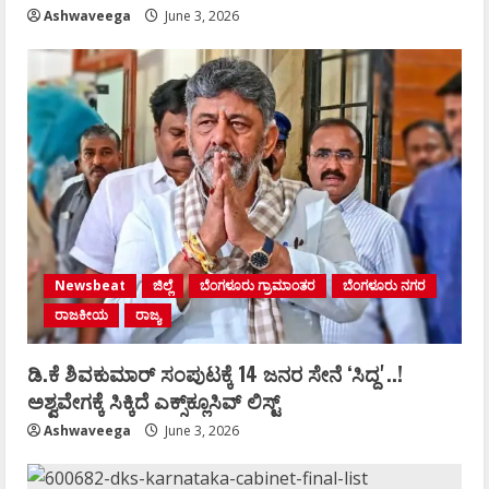
Ashwaveega
June 3, 2026
Newsbeat
ಜಿಲ್ಲೆ
ಬೆಂಗಳೂರು ಗ್ರಾಮಾಂತರ
ಬೆಂಗಳೂರು ನಗರ
ರಾಜಕೀಯ
ರಾಜ್ಯ
ಡಿ.ಕೆ ಶಿವಕುಮಾರ್‌ ಸಂಪುಟಕ್ಕೆ 14 ಜನರ ಸೇನೆ ʻಸಿದ್ದʼ..!
ಅಶ್ವವೇಗಕ್ಕೆ ಸಿಕ್ಕಿದೆ ಎಕ್ಸ್‌ಕ್ಲೂಸಿವ್‌ ಲಿಸ್ಟ್‌
Ashwaveega
June 3, 2026