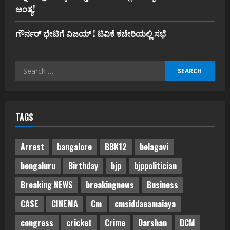
ಅಂತ್ಯ!
ಗೌರ್ನರ್‌ ಭೇಟಿಗೆ ವಿಜಯ್‌ ! ಟಿವಿಕೆ ಕಚೇರಿಯಲ್ಲಿ ಸಭೆ
Search
for:
TAGS
Arrest
bangalore
BBK12
belagavi
bengaluru
Birthday
bjp
bjppolitician
Breaking NEWS
breakingnews
Business
CASE
CINEMA
Cm
cmsiddaeamaiaya
congress
cricket
Crime
Darshan
DCM