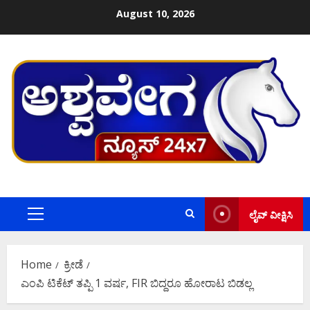
Skip
August 10, 2026
to
content
ಲೈವ್ ವೀಕ್ಷಿಸಿ
Primary
Menu
Home
ಕ್ರೀಡೆ
ಎಂಪಿ ಟಿಕೆಟ್‌ ತಪ್ಪಿ 1 ವರ್ಷ, FIR ಬಿದ್ದರೂ ಹೋರಾಟ ಬಿಡಲ್ಲ