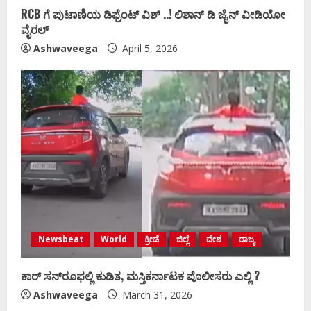
RCB ಗೆ ಪುಟಾಣಿಯ ಡಿಫ್ರೆಂಟ್‌ ವಿಶ್ ..! ಲಿಶಾನ್‌ ಡಿ ಜೈನ್‌ ವೀಡಿಯೋ
ವೈರಲ್
Ashwaveega
April 5, 2026
Newsbeat
World
ಕ್ರೀಡೆ
ಜಿಲ್ಲೆ
ದೇಶ
ರಾಜ್ಯ
ಕಾರ್ ಸನ್‌ರೂಫಲ್ಲಿ ಕುಡಿತ, ಮಸ್ತಿಕರ್ನಾಟಕ ಪೊಲೀಸರು ಎಲ್ಲಿ ?
Ashwaveega
March 31, 2026