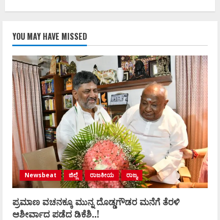
YOU MAY HAVE MISSED
Newsbeat
ಜಿಲ್ಲೆ
ರಾಜಕೀಯ
ರಾಜ್ಯ
ಪ್ರಮಾಣ ವಚನಕ್ಕೂ ಮುನ್ನ ದೊಡ್ಡಗೌಡರ ಮನೆಗೆ ತೆರಳಿ
ಆಶೀರ್ವಾದ ಪಡೆದ ಡಿಕೆಶಿ..!