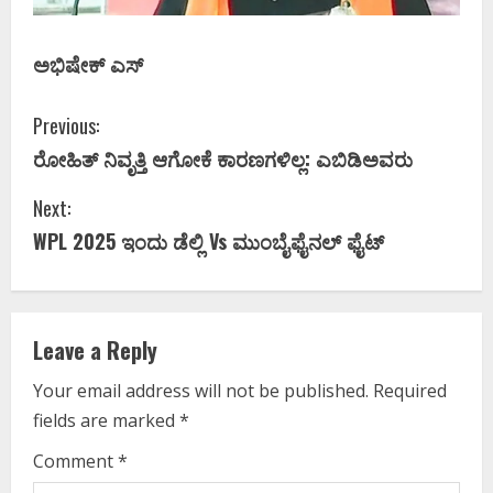
ಅಭಿಷೇಕ್‌ ಎಸ್
C
Previous:
ರೋಹಿತ್‌ ನಿವೃತ್ತಿ ಆಗೋಕೆ ಕಾರಣಗಳಿಲ್ಲ: ಎಬಿಡಿಅವರು
o
Next:
n
WPL 2025 ಇಂದು ಡೆಲ್ಲಿ Vs ಮುಂಬೈಫೈನಲ್‌ ಫೈಟ್
t
i
Leave a Reply
n
Your email address will not be published.
Required
u
fields are marked
*
e
Comment
*