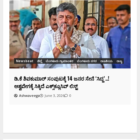
Newsbeat
ಜಿಲ್ಲೆ
ರಾಜಕೀಯ
ರಾಜ್ಯ
ಡಿಕೆಶಿ ಜತೆ 14 ಮಂದಿ ಪ್ರಮಾಣವಚನ ಸಾಧ್ಯತೆ.. ಇಲ್ಲಿದೆ
ಸಂಭಾವ್ಯ ಸಚಿವರ ಫೈನಲ್ ಲಿಸ್ಟ್‌!
Ashwaveega
June 3, 2026
0
ಕ
ದ