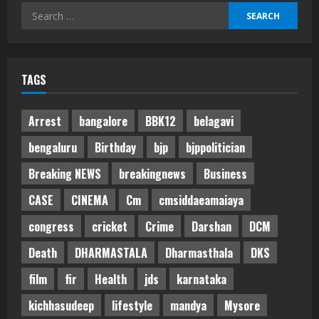
Search
for:
TAGS
Arrest
bangalore
BBK12
belagavi
bengaluru
Birthday
bjp
bjppolitician
Breaking NEWS
breakingnews
Business
CASE
CINEMA
Cm
cmsiddaeamaiaya
congress
cricket
Crime
Darshan
DCM
Death
DHARMASTALA
Dharmasthala
DKS
film
fir
Health
jds
karnataka
kichhasudeep
lifestyle
mandya
Mysore