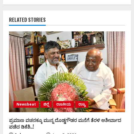
RELATED STORIES
Newsbeat
ಜಿಲ್ಲೆ
ರಾಜಕೀಯ
ರಾಜ್ಯ
ಪ್ರಮಾಣ ವಚನಕ್ಕೂ ಮುನ್ನ ದೊಡ್ಡಗೌಡರ ಮನೆಗೆ ತೆರಳಿ ಆಶೀರ್ವಾದ
ಪಡೆದ ಡಿಕೆಶಿ..!