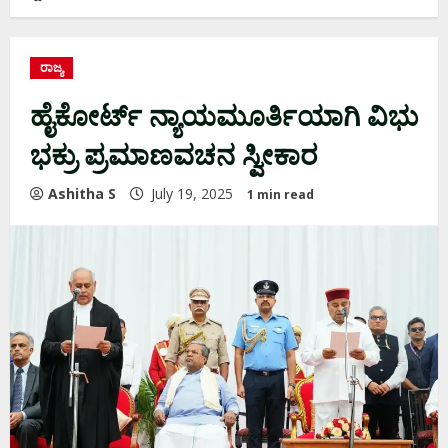
ರಾಜ್ಯ
ಹೈಕೋರ್ಟ್ ನ್ಯಾಯಮೂರ್ತಿಯಾಗಿ ವಿಭು
ಭಕ್ರು ಪ್ರಮಾಣವಚನ ಸ್ವೀಕಾರ
Ashitha S
July 19, 2025
1 min read