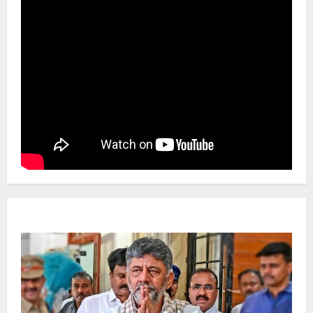
Newsbeat
ಜಿಲ್ಲೆ
ರಾಜಕೀಯ
ರಾಜ್ಯ
ಡಿಕೆಶಿ ಜತೆ 14 ಮಂದಿ ಪ್ರಮಾಣವಚನ ಸಾಧ್ಯತೆ.. ಇಲ್ಲಿದೆ
ಸಂಭಾವ್ಯ ಸಚಿವರ ಫೈನಲ್ ಲಿಸ್ಟ್‌!
Ashwaveega
June 3, 2026
0