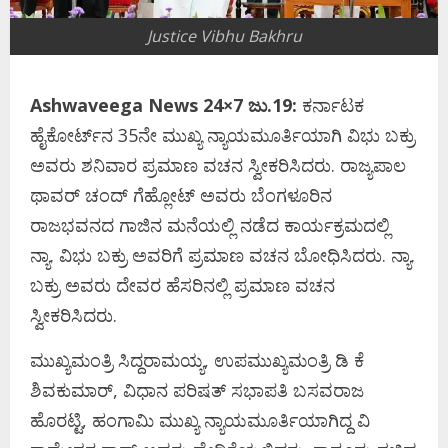
Justice Vibhu Bakhru
Ashwaveega News 24×7 ಜು.19:
ಕರ್ನಾಟಕ
ಹೈಕೋರ್ಟ್‌ನ 35ನೇ ಮುಖ್ಯ ನ್ಯಾಯಮೂರ್ತಿಯಾಗಿ ವಿಭು ಬಕ್ರು
ಅವರು ಶನಿವಾರ ಪ್ರಮಾಣ ವಚನ ಸ್ವೀಕರಿಸಿದರು. ರಾಜ್ಯಪಾಲ
ಥಾವರ್‌ ಚಂದ್‌ ಗೆಹ್ಲೋಟ್‌ ಅವರು ಬೆಂಗಳೂರಿನ
ರಾಜಭವನದ ಗಾಜಿನ ಮನೆಯಲ್ಲಿ ನಡೆದ ಕಾರ್ಯಕ್ರಮದಲ್ಲಿ
ನ್ಯಾ. ವಿಭು ಬಕ್ರು ಅವರಿಗೆ ಪ್ರಮಾಣ ವಚನ ಬೋಧಿಸಿದರು. ನ್ಯಾ.
ಬಕ್ರು ಅವರು ದೇವರ ಹೆಸರಿನಲ್ಲಿ ಪ್ರಮಾಣ ವಚನ
ಸ್ವೀಕರಿಸಿದರು.
ಮುಖ್ಯಮಂತ್ರಿ ಸಿದ್ದರಾಮಯ್ಯ, ಉಪಮುಖ್ಯಮಂತ್ರಿ ಡಿ ಕೆ
ಶಿವಕುಮಾರ್‌, ವಿಧಾನ ಪರಿಷತ್‌ ಸಭಾಪತಿ ಬಸವರಾಜ
ಹೊರಟ್ಟಿ, ಹಂಗಾಮಿ ಮುಖ್ಯ ನ್ಯಾಯಮೂರ್ತಿಯಾಗಿದ್ದ ವಿ