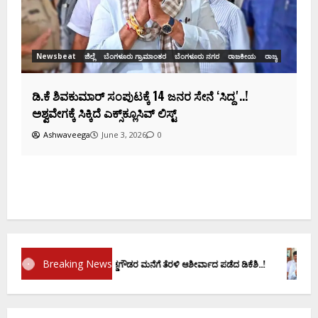
ಕ
ದ
Breaking News
್ರಮಾಣ ವಚನಕ್ಕೂ ಮುನ್ನ ದೊಡ್ಡಗೌಡರ ಮನೆಗೆ ತೆರಳಿ ಆಶೀರ್ವಾದ ಪಡೆದ ಡಿಕೆಶಿ..!
ಡಿ.ಕೆ