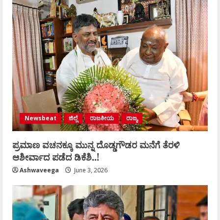
Newsbeat
ಜಿಲ್ಲೆ
ರಾಜಕೀಯ
ರಾಜ್ಯ
ಪ್ರಮಾಣ ವಚನಕ್ಕೂ ಮುನ್ನ ದೊಡ್ಡಗೌಡರ ಮನೆಗೆ ತೆರಳಿ
ಆಶೀರ್ವಾದ ಪಡೆದ ಡಿಕೆಶಿ..!
Ashwaveega
June 3, 2026