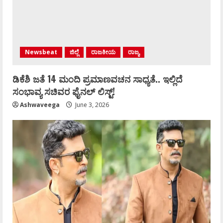
Newsbeat
ಜಿಲ್ಲೆ
ರಾಜಕೀಯ
ರಾಜ್ಯ
ಡಿಕೆಶಿ ಜತೆ 14 ಮಂದಿ ಪ್ರಮಾಣವಚನ ಸಾಧ್ಯತೆ.. ಇಲ್ಲಿದೆ
ಸಂಭಾವ್ಯ ಸಚಿವರ ಫೈನಲ್ ಲಿಸ್ಟ್‌!
Ashwaveega
June 3, 2026