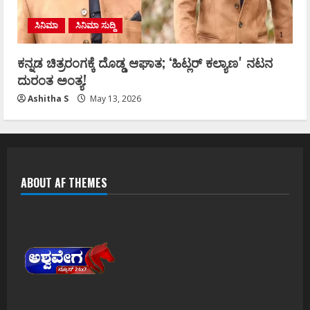
ಸಿನಿಮಾ
ಸಿನಿಮಾ ಸುದ್ದಿ
ಕನ್ನಡ ಚಿತ್ರರಂಗಕ್ಕೆ ದೊಡ್ಡ ಆಘಾತ; ʻಹಿಟ್ಲರ್ ಕಲ್ಯಾಣʼ ನಟನ
ದುರಂತ ಅಂತ್ಯ!
Ashitha S
May 13, 2026
ABOUT AF THEMES