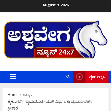
Skip
August 9, 2026
to
content
ಲೈವ್ ವೀಕ್ಷಿಸಿ
Primary
Menu
Home
ರಾಜ್ಯ
ಹೈಕೋರ್ಟ್ ನ್ಯಾಯಮೂರ್ತಿಯಾಗಿ ವಿಭು ಭಕ್ರು ಪ್ರಮಾಣವಚನ
ಸ್ವೀಕಾರ