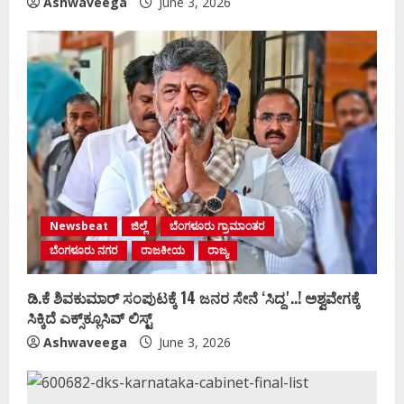
Ashwaveega
June 3, 2026
Newsbeat
ಜಿಲ್ಲೆ
ಬೆಂಗಳೂರು ಗ್ರಾಮಾಂತರ
ಬೆಂಗಳೂರು ನಗರ
ರಾಜಕೀಯ
ರಾಜ್ಯ
ಡಿ.ಕೆ ಶಿವಕುಮಾರ್‌ ಸಂಪುಟಕ್ಕೆ 14 ಜನರ ಸೇನೆ ʻಸಿದ್ದʼ..! ಅಶ್ವವೇಗಕ್ಕೆ
ಸಿಕ್ಕಿದೆ ಎಕ್ಸ್‌ಕ್ಲೂಸಿವ್‌ ಲಿಸ್ಟ್‌
Ashwaveega
June 3, 2026