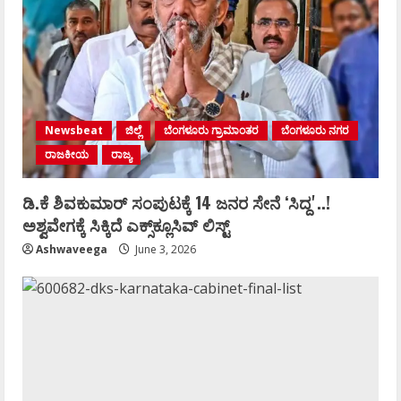
Newsbeat
ಜಿಲ್ಲೆ
ಬೆಂಗಳೂರು ಗ್ರಾಮಾಂತರ
ಬೆಂಗಳೂರು ನಗರ
ರಾಜಕೀಯ
ರಾಜ್ಯ
ಡಿ.ಕೆ ಶಿವಕುಮಾರ್‌ ಸಂಪುಟಕ್ಕೆ 14 ಜನರ ಸೇನೆ ʻಸಿದ್ದʼ..!
ಅಶ್ವವೇಗಕ್ಕೆ ಸಿಕ್ಕಿದೆ ಎಕ್ಸ್‌ಕ್ಲೂಸಿವ್‌ ಲಿಸ್ಟ್‌
Ashwaveega
June 3, 2026