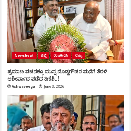
Newsbeat
ಜಿಲ್ಲೆ
ರಾಜಕೀಯ
ರಾಜ್ಯ
ಪ್ರಮಾಣ ವಚನಕ್ಕೂ ಮುನ್ನ ದೊಡ್ಡಗೌಡರ ಮನೆಗೆ ತೆರಳಿ
ಆಶೀರ್ವಾದ ಪಡೆದ ಡಿಕೆಶಿ..!
Ashwaveega
June 3, 2026