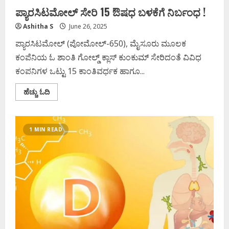
ಪ್ಯಾರಸಿಟಮೋಲ್ ಸೇರಿ 15 ಔಷಧ ಬಳಕೆಗೆ ನಿರ್ಬಂಧ !
Ashitha S
June 26, 2025
ಪ್ಯಾರಸಿಟಮೋಲ್ (ಪೋಮೋಲ್-650), ಮೈಸೂರು ಮೂಲಕ
ಕಂಪೆನಿಯ ಓ ಶಾಂತಿ ಗೋಲ್ಡ್ ಕ್ಲಾಸ್ ಕುಂಕುಮ್ ಸೇರಿದಂತೆ ವಿವಿಧ
ಕಂಪನಿಗಳ ಒಟ್ಟು 15 ಕಾಂತಿವರ್ಧಕ ಹಾಗೂ...
Read
ಹೆಚ್ಚು ಓದಿ
more
about
ಪ್ಯಾರಸಿಟಮೋಲ್
ಸೇರಿ
15
1 MIN READ
ಔಷಧ
ಬಳಕೆಗೆ
ನಿರ್ಬಂಧ
!