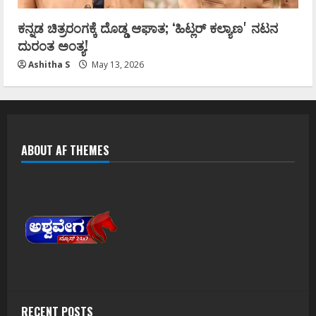
ಕನ್ನಡ ಚಿತ್ರರಂಗಕ್ಕೆ ದೊಡ್ಡ ಆಘಾತ; ʻಹಿಟ್ಲರ್ ಕಲ್ಯಾಣʼ ನಟನ
ದುರಂತ ಅಂತ್ಯ!
Ashitha S
May 13, 2026
ABOUT AF THEMES
RECENT POSTS