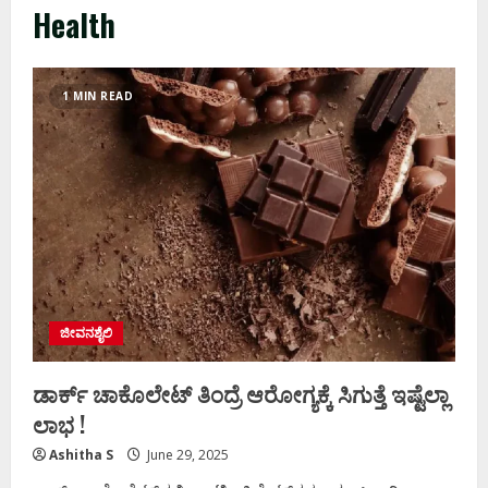
Health
1 MIN READ
ಜೀವನಶೈಲಿ
ಡಾರ್ಕ್ ಚಾಕೊಲೇಟ್‌ ತಿಂದ್ರೆ ಆರೋಗ್ಯಕ್ಕೆ ಸಿಗುತ್ತೆ ಇಷ್ಟೆಲ್ಲಾ
ಲಾಭ !
Ashitha S
June 29, 2025