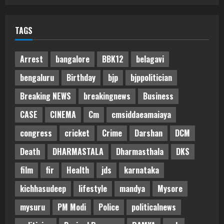
TAGS
Arrest
bangalore
BBK12
belagavi
bengaluru
Birthday
bjp
bjppolitician
Breaking NEWS
breakingnews
Business
CASE
CINEMA
Cm
cmsiddaeamaiaya
congress
cricket
Crime
Darshan
DCM
Death
DHARMASTALA
Dharmasthala
DKS
film
fir
Health
jds
karnataka
kichhasudeep
lifestyle
mandya
Mysore
mysuru
PM Modi
Police
politicalnews