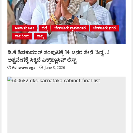
Newsbeat
ಜಿಲ್ಲೆ
ಬೆಂಗಳೂರು ಗ್ರಾಮಾಂತರ
ಬೆಂಗಳೂರು ನಗರ
ರಾಜಕೀಯ
ರಾಜ್ಯ
ಡಿ.ಕೆ ಶಿವಕುಮಾರ್‌ ಸಂಪುಟಕ್ಕೆ 14 ಜನರ ಸೇನೆ ʻಸಿದ್ದʼ..!
ಅಶ್ವವೇಗಕ್ಕೆ ಸಿಕ್ಕಿದೆ ಎಕ್ಸ್‌ಕ್ಲೂಸಿವ್‌ ಲಿಸ್ಟ್‌
Ashwaveega
June 3, 2026