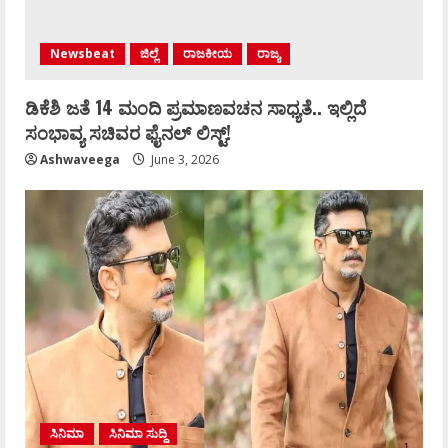
Newsbeat
ಜಿಲ್ಲೆ
ರಾಜಕೀಯ
ರಾಜ್ಯ
ಡಿಕೆಶಿ ಜತೆ 14 ಮಂದಿ ಪ್ರಮಾಣವಚನ ಸಾಧ್ಯತೆ.. ಇಲ್ಲಿದೆ
ಸಂಭಾವ್ಯ ಸಚಿವರ ಫೈನಲ್ ಲಿಸ್ಟ್‌!
Ashwaveega
June 3, 2026
ಸಿನಿಮಾ
ಸಿನಿಮಾ ಸುದ್ದಿ