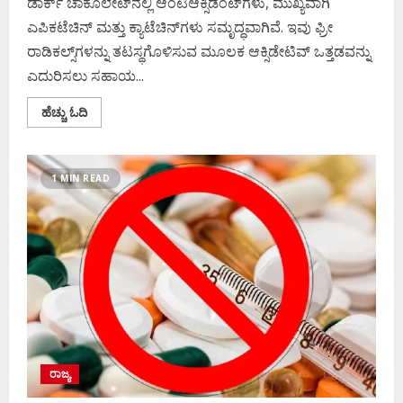
ಡಾರ್ಕ್ ಚಾಕೊಲೇಟ್‌ನಲ್ಲಿ ಆಂಟಿಆಕ್ಸಿಡೆಂಟ್‌ಗಳು, ಮುಖ್ಯವಾಗಿ
ಎಪಿಕಟೆಚಿನ್ ಮತ್ತು ಕ್ಯಾಟೆಚಿನ್‌ಗಳು ಸಮೃದ್ಧವಾಗಿವೆ. ಇವು ಫ್ರೀ
ರಾಡಿಕಲ್ಸ್‌ಗಳನ್ನು ತಟಸ್ಥಗೊಳಿಸುವ ಮೂಲಕ ಆಕ್ಸಿಡೇಟಿವ್ ಒತ್ತಡವನ್ನು
ಎದುರಿಸಲು ಸಹಾಯ...
Read
ಹೆಚ್ಚು ಓದಿ
more
about
ಡಾರ್ಕ್
ಚಾಕೊಲೇಟ್‌
ತಿಂದ್ರೆ
1 MIN READ
ಆರೋಗ್ಯಕ್ಕೆ
ಸಿಗುತ್ತೆ
ಇಷ್ಟೆಲ್ಲಾ
ಲಾಭ
!
ರಾಜ್ಯ