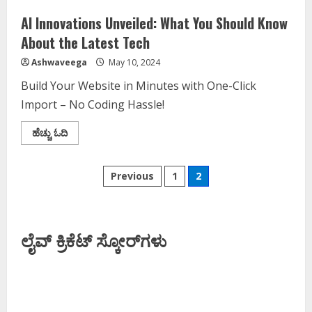
ಬೆಳ್ಳಗೆ
ಹುಟ್ಟುತ್ತಾ..?
AI Innovations Unveiled: What You Should Know
About the Latest Tech
Ashwaveega
May 10, 2024
Build Your Website in Minutes with One-Click
Import – No Coding Hassle!
Read
ಹೆಚ್ಚು ಓದಿ
more
about
AI
Posts
Innovations
Previous
1
2
Unveiled:
What
pagination
You
Should
Know
About
ಲೈವ್ ಕ್ರಿಕೆಟ್ ಸ್ಕೋರ್‌ಗಳು
the
Latest
Tech