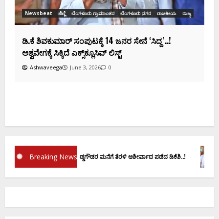
್ಯ
Breaking News
ಪ್ರಮಾಣ ವಚನಕ್ಕೂ ಮುನ್ನ ದೊಡ್ಡಗೌಡರ ಮನೆಗೆ ತೆರಳಿ ಆಶೀರ್ವಾದ ಪಡೆದ ಡಿಕೆಶಿ..!
ಡಿ.