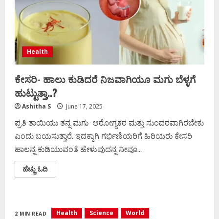
Health
ಕೇಸರಿ- ಹಾಲು ಕುಡಿದರೆ ನಿಜವಾಗಿಯೂ ಮಗು ಬೆಳ್ಳಗೆ
ಹುಟ್ಟುತ್ತಾ..?
Ashitha S
June 17, 2025
ಪ್ರತಿ ತಾಯಿಯು ತನ್ನ ಮಗು ಆರೋಗ್ಯಕರ ಮತ್ತು ಸುಂದರವಾಗಿರಬೇಕು
ಎಂದು ಬಯಸುತ್ತಾರೆ. ಇದಕ್ಕಾಗಿ ಗರ್ಭಿಣಿಯರಿಗೆ ಹಿರಿಯರು ಕೇಸರಿ
ಹಾಲನ್ನ ಕುಡಿಯುವಂತೆ ಹೇಳುವುದನ್ನ ನೀವೂ...
Read
ಹೆಚ್ಚು ಓದಿ
more
about
ಕೇಸರಿ-
ಹಾಲು
ಕುಡಿದರೆ
ನಿಜವಾಗಿಯೂ
Health
Science
World
2 MIN READ
ಮಗು