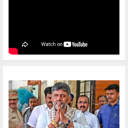
Newsbeat
ಜಿಲ್ಲೆ
ರಾಜಕೀಯ
ರಾಜ್ಯ
ಡಿಕೆಶಿ ಜತೆ 14 ಮಂದಿ ಪ್ರಮಾಣವಚನ ಸಾಧ್ಯತೆ.. ಇಲ್ಲಿದೆ
ಸಂಭಾವ್ಯ ಸಚಿವರ ಫೈನಲ್ ಲಿಸ್ಟ್‌!
Ashwaveega
June 3, 2026
0