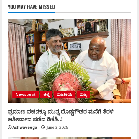
YOU MAY HAVE MISSED
Newsbeat
ಜಿಲ್ಲೆ
ರಾಜಕೀಯ
ರಾಜ್ಯ
ಪ್ರಮಾಣ ವಚನಕ್ಕೂ ಮುನ್ನ ದೊಡ್ಡಗೌಡರ ಮನೆಗೆ ತೆರಳಿ
ಆಶೀರ್ವಾದ ಪಡೆದ ಡಿಕೆಶಿ..!
Ashwaveega
June 3, 2026