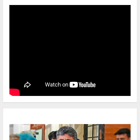
Newsbeat
ಜಿಲ್ಲೆ
ರಾಜಕೀಯ
ರಾಜ್ಯ