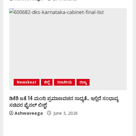
Newsbeat
ಜಿಲ್ಲೆ
ರಾಜಕೀಯ
ರಾಜ್ಯ
ಡಿಕೆಶಿ ಜತೆ 14 ಮಂದಿ ಪ್ರಮಾಣವಚನ ಸಾಧ್ಯತೆ.. ಇಲ್ಲಿದೆ ಸಂಭಾವ್ಯ
ಸಚಿವರ ಫೈನಲ್ ಲಿಸ್ಟ್‌!
Ashwaveega
June 3, 2026