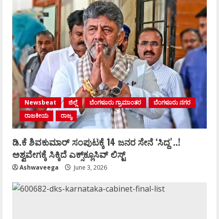
Newsbeat
ಜಿಲ್ಲೆ
ಬೆಂಗಳೂರು ಗ್ರಾಮಾಂತರ
ಬೆಂಗಳೂರು ನಗರ
ರಾಜಕೀಯ
ರಾಜ್ಯ
ಡಿ.ಕೆ ಶಿವಕುಮಾರ್‌ ಸಂಪುಟಕ್ಕೆ 14 ಜನರ ಸೇನೆ ʻಸಿದ್ದʼ..!
ಅಶ್ವವೇಗಕ್ಕೆ ಸಿಕ್ಕಿದೆ ಎಕ್ಸ್‌ಕ್ಲೂಸಿವ್‌ ಲಿಸ್ಟ್‌
Ashwaveega
June 3, 2026