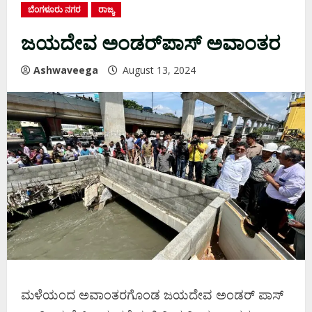
ಬೆಂಗಳೂರು ನಗರ
ರಾಜ್ಯ
ಜಯದೇವ ಅಂಡರ್‌ಪಾಸ್‌ ಅವಾಂತರ
Ashwaveega
August 13, 2024
ಮಳೆಯಂದ ಅವಾಂತರಗೊಂಡ ಜಯದೇವ ಅಂಡರ್‌ ಪಾಸ್‌