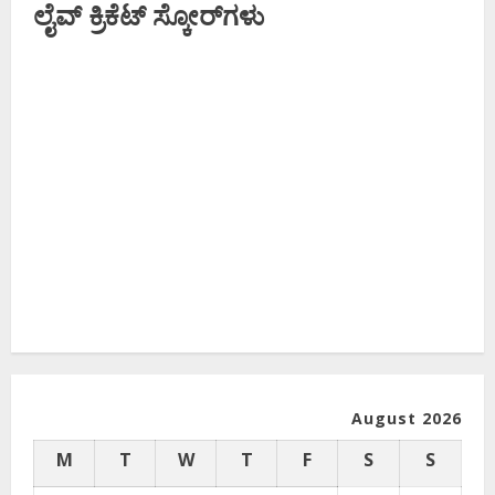
ಲೈವ್ ಕ್ರಿಕೆಟ್ ಸ್ಕೋರ್‌ಗಳು
August 2026
M
T
W
T
F
S
S