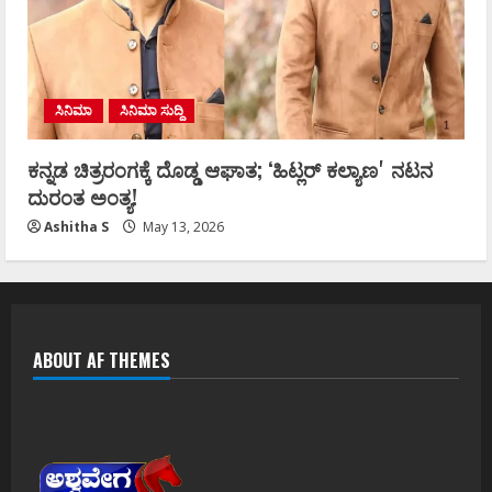
ಸಿನಿಮಾ
ಸಿನಿಮಾ ಸುದ್ದಿ
ಕನ್ನಡ ಚಿತ್ರರಂಗಕ್ಕೆ ದೊಡ್ಡ ಆಘಾತ; ʻಹಿಟ್ಲರ್ ಕಲ್ಯಾಣʼ ನಟನ
ದುರಂತ ಅಂತ್ಯ!
Ashitha S
May 13, 2026
ABOUT AF THEMES