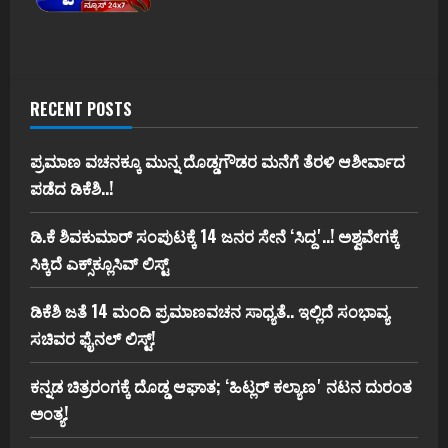
RECENT POSTS
ಪ್ರಮಾಣ ವಚನಕ್ಕೂ ಮುನ್ನ ದೊಡ್ಡಗೌಡರ ಮನೆಗೆ ತೆರಳಿ ಆಶೀರ್ವಾದ
ಪಡೆದ ಡಿಕೆಶಿ..!
ಡಿ.ಕೆ ಶಿವಕುಮಾರ್‌ ಸಂಪುಟಕ್ಕೆ 14 ಜನರ ಸೇನೆ ʻಸಿದ್ದʼ..! ಅಶ್ವವೇಗಕ್ಕೆ
ಸಿಕ್ಕಿದೆ ಎಕ್ಸ್‌ಕ್ಲೂಸಿವ್‌ ಲಿಸ್ಟ್‌
ಡಿಕೆಶಿ ಜತೆ 14 ಮಂದಿ ಪ್ರಮಾಣವಚನ ಸಾಧ್ಯತೆ.. ಇಲ್ಲಿದೆ ಸಂಭಾವ್ಯ
ಸಚಿವರ ಫೈನಲ್ ಲಿಸ್ಟ್‌!
ಕನ್ನಡ ಚಿತ್ರರಂಗಕ್ಕೆ ದೊಡ್ಡ ಆಘಾತ; ʻಹಿಟ್ಲರ್ ಕಲ್ಯಾಣʼ ನಟನ ದುರಂತ
ಅಂತ್ಯ!