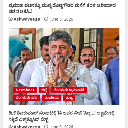
ಪ್ರಮಾಣ ವಚನಕ್ಕೂ ಮುನ್ನ ದೊಡ್ಡಗೌಡರ ಮನೆಗೆ ತೆರಳಿ ಆಶೀರ್ವಾದ
ಪಡೆದ ಡಿಕೆಶಿ..!
Ashwaveega
June 3, 2026
Newsbeat
ಜಿಲ್ಲೆ
ಬೆಂಗಳೂರು ಗ್ರಾಮಾಂತರ
ಬೆಂಗಳೂರು ನಗರ
ರಾಜಕೀಯ
ರಾಜ್ಯ
ಡಿ.ಕೆ ಶಿವಕುಮಾರ್‌ ಸಂಪುಟಕ್ಕೆ 14 ಜನರ ಸೇನೆ ʻಸಿದ್ದʼ..! ಅಶ್ವವೇಗಕ್ಕೆ
ಸಿಕ್ಕಿದೆ ಎಕ್ಸ್‌ಕ್ಲೂಸಿವ್‌ ಲಿಸ್ಟ್‌
Ashwaveega
June 3, 2026