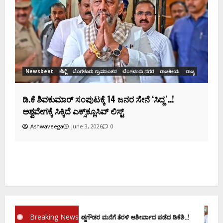
ಡಿಕೆಶಿ ಜತೆ 14 ಮಂದಿ ಪ್ರಮಾಣವಚನ ಸಾಧ್ಯತೆ.. ಇಲ್ಲಿದೆ
ಸಂಭಾವ್ಯ ಸಚಿವರ ಫೈನಲ್ ಲಿಸ್ಟ್‌!
Ashwaveega
June 3, 2026
0
ಕ
ದ
Breaking News
್ರಮಾಣ ವಚನಕ್ಕೂ ಮುನ್ನ ದೊಡ್ಡಗೌಡರ ಮನೆಗೆ ತೆರಳಿ ಆಶೀರ್ವಾದ ಪಡೆದ ಡಿಕೆಶಿ..!
ಡಿ.ಕೆ