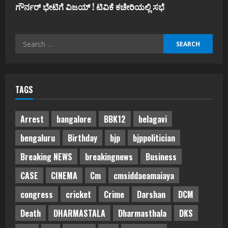
ಗೌರ್ನರ್‌ ಭೇಟಿಗೆ ವಿಜಯ್‌ ! ಟಿವಿಕೆ ಕಚೇರಿಯಲ್ಲಿ ಸಭೆ
Search
for:
TAGS
Arrest
bangalore
BBK12
belagavi
bengaluru
Birthday
bjp
bjppolitician
Breaking NEWS
breakingnews
Business
CASE
CINEMA
Cm
cmsiddaeamaiaya
congress
cricket
Crime
Darshan
DCM
Death
DHARMASTALA
Dharmasthala
DKS