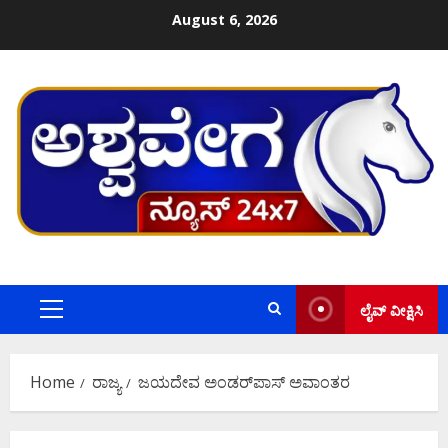
Skip
August 6, 2026
to
content
ಲೈವ್ ವೀಕ್ಷಿಸಿ
Primary
Menu
Home
ರಾಜ್ಯ
ಜಯದೇವ ಅಂಡರ್‌ಪಾಸ್‌ ಅವಾಂತರ