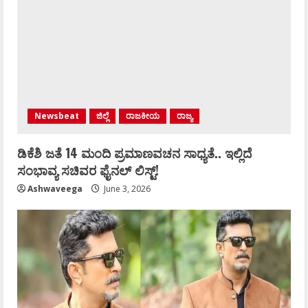
Newsbeat
ಜಿಲ್ಲೆ
ರಾಜಕೀಯ
ರಾಜ್ಯ
ಡಿಕೆಶಿ ಜತೆ 14 ಮಂದಿ ಪ್ರಮಾಣವಚನ ಸಾಧ್ಯತೆ.. ಇಲ್ಲಿದೆ
ಸಂಭಾವ್ಯ ಸಚಿವರ ಫೈನಲ್ ಲಿಸ್ಟ್‌!
Ashwaveega
June 3, 2026