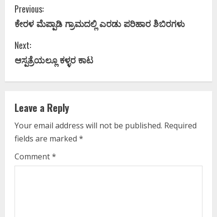
C
Previous:
ಕೇರಳ ಮೆಪ್ಪಾಡಿ ಗ್ರಾಮದಲ್ಲಿ ಎರಡು ಪರಿಹಾರ ಶಿಬಿರಗಳು
o
Next:
n
ಆಸ್ಪತ್ರೆಯಲ್ಲೂ ಕಳ್ಳರ ಕಾಟ
t
i
Leave a Reply
n
Your email address will not be published.
Required
u
fields are marked
*
e
Comment
*
R
e
a