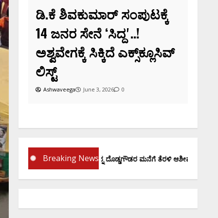
ಮಾರ್‌ ಸಂಪುಟಕ್ಕೆ
ʻಸಿದ್ದʼ..!
ಕ್ಕಿದೆ ಎಕ್ಸ್‌ಕ್ಲೂಸಿವ್‌
e 3, 2026
0
Breaking News
ಪ್ರಮಾಣ ವಚನಕ್ಕೂ ಮುನ್ನ ದೊಡ್ಡಗೌಡರ ಮನೆಗೆ ತೆರಳಿ ಆಶೀರ್ವಾದ ಪಡೆದ ಡಿಕೆಶಿ..!