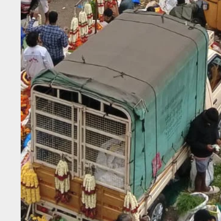
ಕನ್ನಡ ಚಿತ್ರರಂಗಕ್ಕೆ ದೊಡ್ಡ
ಆಘಾತ; ʻಹಿಟ್ಲರ್ ಕಲ್ಯಾಣʼ
ನಟನ ದುರಂತ ಅಂತ್ಯ!
Ashitha S
May 13, 2026
0