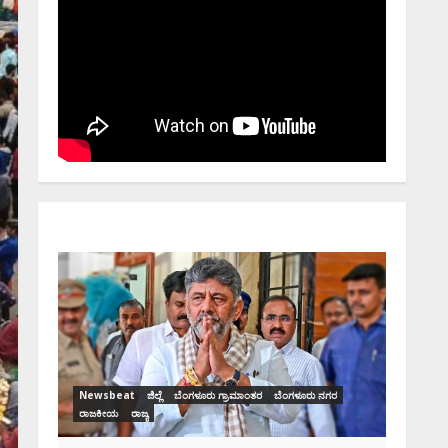
Newsbeat
ಜಿಲ್ಲೆ
ರಾಜಕೀಯ
ರಾಜ್ಯ
ಡಿಕೆಶಿ ಜತೆ 14 ಮಂದಿ
ಪ್ರಮಾಣವಚನ ಸಾಧ್ಯತೆ.. ಇಲ
ಸಂಭಾವ್ಯ ಸಚಿವರ ಫೈನಲ್ ಲಿ
ಗಳೂರು ಗ್ರಾಮಾಂತರ
ಬೆಂಗಳೂರು ನಗರ
Ashwaveega
June 3, 2026
0