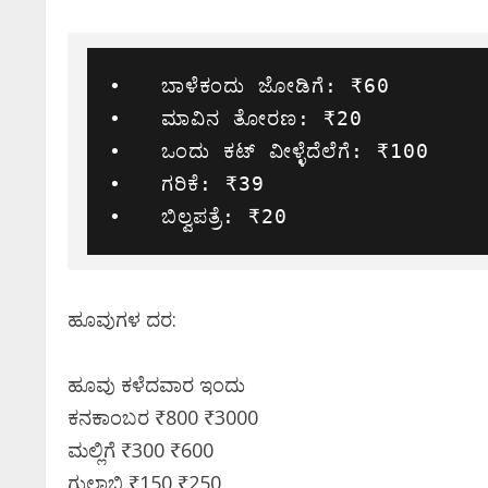
•   ಬಾಳೆಕಂದು ಜೋಡಿಗೆ: ₹60

•   ಮಾವಿನ ತೋರಣ: ₹20

•   ಒಂದು ಕಟ್ ವೀಳ್ಳೆದೆಲೆಗೆ: ₹100

•   ಗರಿಕೆ: ₹39

•   ಬಿಲ್ವಪತ್ರೆ: ₹20
ಹೂವುಗಳ ದರ:
ಹೂವು ಕಳೆದವಾರ ಇಂದು
ಕನಕಾಂಬರ ₹800 ₹3000
ಮಲ್ಲಿಗೆ ₹300 ₹600
ಗುಲಾಬಿ ₹150 ₹250