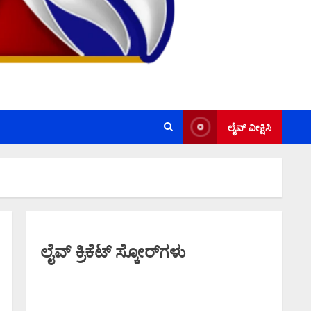
ಲೈವ್ ವೀಕ್ಷಿಸಿ
ಲೈವ್ ಕ್ರಿಕೆಟ್ ಸ್ಕೋರ್‌ಗಳು