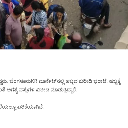
ು. ಬೆಂಗಳೂರುKR ಮಾರ್ಕೆಟ್‌ನಲ್ಲಿ ಹಬ್ಬದ ಖರೀದಿ ಭರಾಟೆ. ಹಬ್ಬಕ್ಕೆ
 ಅಗತ್ಯ ವಸ್ತುಗಳ ಖರೀದಿ ಮಾಡುತ್ತಿದ್ದಾರೆ.
ಬೆಲೆಯಲ್ಲೂ ಏರಿಕೆಯಾಗಿದೆ.