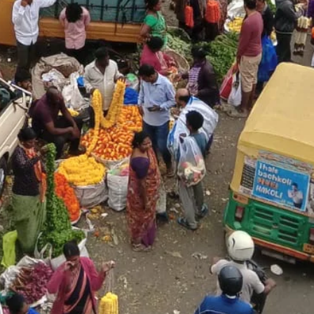
ಡಿ.ಕೆ ಶಿವಕು
ಪ್ರಮಾಣ ವಚನಕ್ಕೂ ಮುನ್ನ
14 ಜನರ ಸೇನೆ 
ದೊಡ್ಡಗೌಡರ ಮನೆಗೆ ತೆರಳಿ
ಅಶ್ವವೇಗಕ್ಕೆ ಸಿ
ಆಶೀರ್ವಾದ ಪಡೆದ ಡಿಕೆಶಿ..!
ಲಿಸ್ಟ್‌
Ashwaveega
June 3, 2026
0
Ashwaveega
Jun