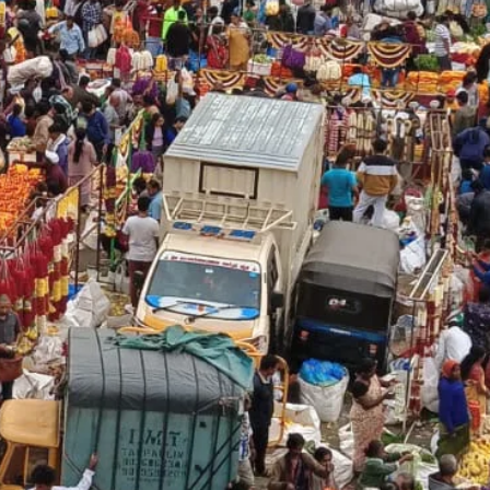
Newsbeat
ಜಿಲ್ಲೆ
ಬೆಂ
ರಾಜಕೀಯ
ರಾಜ್ಯ
Newsbeat
ಜಿಲ್ಲೆ
ರಾಜಕೀಯ
ರಾಜ್ಯ