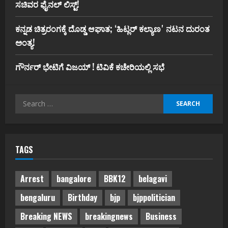
ಸಚಿವರ ಫೈನಲ್ ಲಿಸ್ಟ್‌!
ಕನ್ನಡ ಚಿತ್ರರಂಗಕ್ಕೆ ದೊಡ್ಡ ಆಘಾತ; ʻಹಿಟ್ಲರ್ ಕಲ್ಯಾಣʼ ನಟನ ದುರಂತ
ಅಂತ್ಯ!
ಗೌರ್ನರ್‌ ಭೇಟಿಗೆ ವಿಜಯ್‌ ! ಟಿವಿಕೆ ಕಚೇರಿಯಲ್ಲಿ ಸಭೆ
Search
for:
TAGS
Arrest
bangalore
BBK12
belagavi
bengaluru
Birthday
bjp
bjppolitician
Breaking NEWS
breakingnews
Business