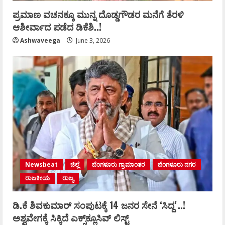
ಪ್ರಮಾಣ ವಚನಕ್ಕೂ ಮುನ್ನ ದೊಡ್ಡಗೌಡರ ಮನೆಗೆ ತೆರಳಿ
ಆಶೀರ್ವಾದ ಪಡೆದ ಡಿಕೆಶಿ..!
Ashwaveega
June 3, 2026
Newsbeat
ಜಿಲ್ಲೆ
ಬೆಂಗಳೂರು ಗ್ರಾಮಾಂತರ
ಬೆಂಗಳೂರು ನಗರ
ರಾಜಕೀಯ
ರಾಜ್ಯ
ಡಿ.ಕೆ ಶಿವಕುಮಾರ್‌ ಸಂಪುಟಕ್ಕೆ 14 ಜನರ ಸೇನೆ ʻಸಿದ್ದʼ..!
ಅಶ್ವವೇಗಕ್ಕೆ ಸಿಕ್ಕಿದೆ ಎಕ್ಸ್‌ಕ್ಲೂಸಿವ್‌ ಲಿಸ್ಟ್‌