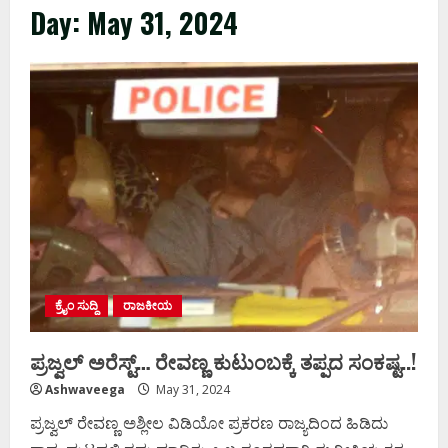
Day:
May 31, 2024
ಕ್ರೈಂ ಸುದ್ದಿ
ರಾಜಕೀಯ
ಪ್ರಜ್ವಲ್‌ ಅರೆಸ್ಟ್‌… ರೇವಣ್ಣ ಕುಟುಂಬಕ್ಕೆ ತಪ್ಪದ ಸಂಕಷ್ಟ..!
Ashwaveega
May 31, 2024
ಪ್ರಜ್ವಲ್‌ ರೇವಣ್ಣ ಅಶ್ಲೀಲ ವಿಡಿಯೋ ಪ್ರಕರಣ ರಾಜ್ಯದಿಂದ ಹಿಡಿದು