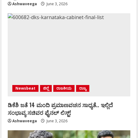
Ashwaveega
June 3, 2026
Newsbeat
ಜಿಲ್ಲೆ
ರಾಜಕೀಯ
ರಾಜ್ಯ
ಡಿಕೆಶಿ ಜತೆ 14 ಮಂದಿ ಪ್ರಮಾಣವಚನ ಸಾಧ್ಯತೆ.. ಇಲ್ಲಿದೆ
ಸಂಭಾವ್ಯ ಸಚಿವರ ಫೈನಲ್ ಲಿಸ್ಟ್‌!
Ashwaveega
June 3, 2026