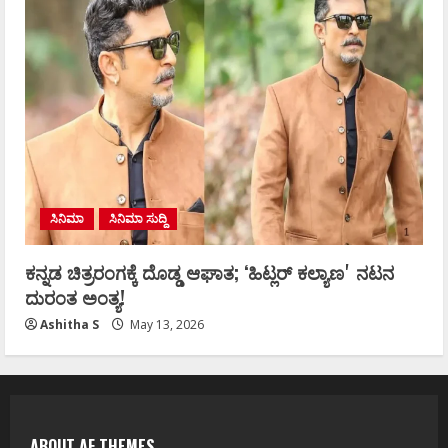
ಸಿನಿಮಾ
ಸಿನಿಮಾ ಸುದ್ದಿ
ಕನ್ನಡ ಚಿತ್ರರಂಗಕ್ಕೆ ದೊಡ್ಡ ಆಘಾತ; ʻಹಿಟ್ಲರ್ ಕಲ್ಯಾಣʼ ನಟನ
ದುರಂತ ಅಂತ್ಯ!
Ashitha S
May 13, 2026
ABOUT AF THEMES