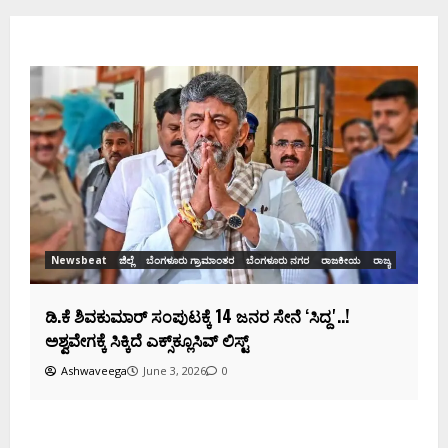
Ne
ಡಿಕ
ಸಂಭ
Newsbeat
ಜಿಲ್ಲೆ
ಬೆಂಗಳೂರು ಗ್ರಾಮಾಂತರ
ಬೆಂಗಳೂರು ನಗರ
ರಾಜಕೀಯ
ರಾಜ್ಯ
ಡಿ.ಕೆ ಶಿವಕುಮಾರ್‌ ಸಂಪುಟಕ್ಕೆ 14 ಜನರ ಸೇನೆ ʻಸಿದ್ದʼ..!
ಅಶ್ವವೇಗಕ್ಕೆ ಸಿಕ್ಕಿದೆ ಎಕ್ಸ್‌ಕ್ಲೂಸಿವ್‌ ಲಿಸ್ಟ್‌
Ashwaveega
June 3, 2026
0