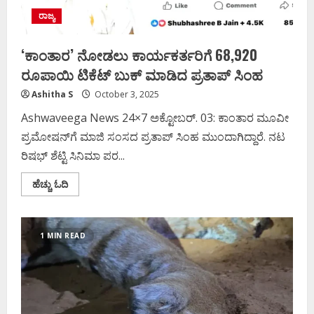
ರಾಜ್ಯ
‘ಕಾಂತಾರ’ ನೋಡಲು ಕಾರ್ಯಕರ್ತರಿಗೆ 68,920
ರೂಪಾಯಿ ಟಿಕೆಟ್ ಬುಕ್ ಮಾಡಿದ ಪ್ರತಾಪ್ ಸಿಂಹ
Ashitha S
October 3, 2025
Ashwaveega News 24×7 ಅಕ್ಟೋಬರ್. 03: ಕಾಂತಾರ ಮೂವೀ
ಪ್ರಮೋಷನ್‌ಗೆ ಮಾಜಿ ಸಂಸದ ಪ್ರತಾಪ್ ಸಿಂಹ ಮುಂದಾಗಿದ್ದಾರೆ. ನಟ
ರಿಷಭ್ ಶೆಟ್ಟಿ ಸಿನಿಮಾ ಪರ...
Read
ಹೆಚ್ಚು ಓದಿ
more
about
‘ಕಾಂತಾರ’
ನೋಡಲು
ಕಾರ್ಯಕರ್ತರಿಗೆ
1 MIN READ
68,920
ರೂಪಾಯಿ
ಟಿಕೆಟ್
ಬುಕ್
ಮಾಡಿದ
ಪ್ರತಾಪ್
ಸಿಂಹ