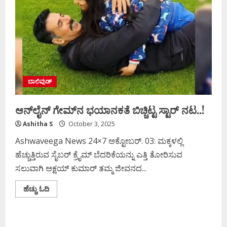
ಬಾಲಿವುಡ್
ಆನ್‌ಲೈನ್‌ ಗೇಮ್‌ನ ಭಯಾನಕತೆ ಬಿಚ್ಚಿಟ್ಟ ಸ್ಟಾರ್‌ ನಟ..!
Ashitha S
October 3, 2025
Ashwaveega News 24×7 ಅಕ್ಟೋಬರ್. 03: ಮಕ್ಕಳಲ್ಲಿ
ಹೆಚ್ಚುತ್ತಿರುವ ಸೈಬರ್‌ ಕ್ರೈಮ್‌ ಬೆದರಿಕೆಯನ್ನು ಎತ್ತಿ ತೋರಿಸುವ
ಸಲುವಾಗಿ ಅಕ್ಷಯ್‌ ಕುಮಾರ್‌ ತಮ್ಮ ಜೀವನದ...
Read
ಹೆಚ್ಚು ಓದಿ
more
about
ಆನ್‌ಲೈನ್‌
ಗೇಮ್‌ನ
ಭಯಾನಕತೆ