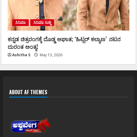
ಸಿನಿಮಾ
ಸಿನಿಮಾ ಸುದ್ದಿ
ಕನ್ನಡ ಚಿತ್ರರಂಗಕ್ಕೆ ದೊಡ್ಡ ಆಘಾತ; ʻಹಿಟ್ಲರ್ ಕಲ್ಯಾಣʼ ನಟನ
ದುರಂತ ಅಂತ್ಯ!
Ashitha S
May 13, 2026
ABOUT AF THEMES