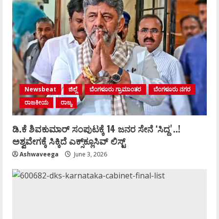
Newsbeat
ಜಿಲ್ಲೆ
ಬೆಂಗಳೂರು ಗ್ರಾಮಾಂತರ
ಬೆಂಗಳೂರು ನಗರ
ರಾಜಕೀಯ
ರಾಜ್ಯ
ಡಿ.ಕೆ ಶಿವಕುಮಾರ್‌ ಸಂಪುಟಕ್ಕೆ 14 ಜನರ ಸೇನೆ ʻಸಿದ್ದʼ..!
ಅಶ್ವವೇಗಕ್ಕೆ ಸಿಕ್ಕಿದೆ ಎಕ್ಸ್‌ಕ್ಲೂಸಿವ್‌ ಲಿಸ್ಟ್‌
Ashwaveega
June 3, 2026