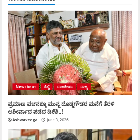
Newsbeat
ಜಿಲ್ಲೆ
ರಾಜಕೀಯ
ರಾಜ್ಯ
ಪ್ರಮಾಣ ವಚನಕ್ಕೂ ಮುನ್ನ ದೊಡ್ಡಗೌಡರ ಮನೆಗೆ ತೆರಳಿ
ಆಶೀರ್ವಾದ ಪಡೆದ ಡಿಕೆಶಿ..!
Ashwaveega
June 3, 2026