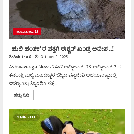
ಚಾಮರಾಜನಗರ
ʼಹುಲಿ ಹಂತಕʼರ ಪತ್ತೆಗೆ ಈಶ್ವರ್‌ ಖಂಡ್ರೆ ಆದೇಶ ..!
Ashitha S
October 3, 2025
Ashwaveega News 24×7 ಅಕ್ಟೋಬರ್. 03: ಅಕ್ಟೋಬರ್ 2 ರ
ತಡರಾತ್ರಿ ಮಲೈ ಮಹದೇಶ್ವರ ಬೆಟ್ಟದ ವನ್ಯಜೀವಿ ಅಭಯಾರಣ್ಯದಲ್ಲಿ
ಅರಣ್ಯ ಗಸ್ತು ಸಿಬ್ಬಂದಿಗೆ ಸತ್ತ...
Read
ಹೆಚ್ಚು ಓದಿ
more
about
ʼಹುಲಿ
ಹಂತಕʼರ
ಪತ್ತೆಗೆ
1 MIN READ
ಈಶ್ವರ್‌
ಖಂಡ್ರೆ
ಆದೇಶ
..!