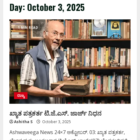
Day:
October 3, 2025
1 MIN READ
ರಾಜ್ಯ
ಖ್ಯಾತ ಪತ್ರಕರ್ತ ಟಿ.ಜೆ.ಎಸ್. ಜಾರ್ಜ್ ನಿಧನ
Ashitha S
October 3, 2025
Ashwaveega News 24×7 ಅಕ್ಟೋಬರ್. 03: ಖ್ಯಾತ ಪತ್ರಕರ್ತ,