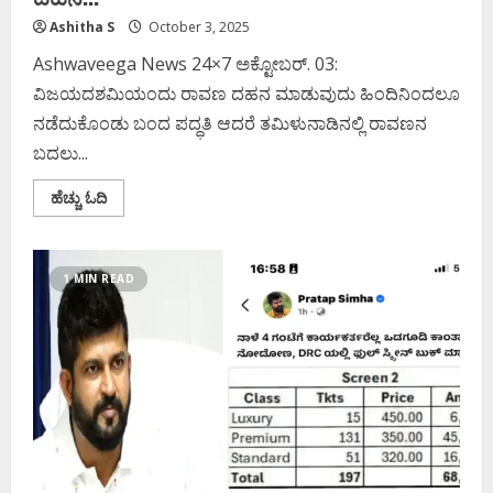
Ashitha S
October 3, 2025
Ashwaveega News 24×7 ಅಕ್ಟೋಬರ್. 03:
ವಿಜಯದಶಮಿಯಂದು ರಾವಣ ದಹನ ಮಾಡುವುದು ಹಿಂದಿನಿಂದಲೂ
ನಡೆದುಕೊಂಡು ಬಂದ ಪದ್ಧತಿ ಆದರೆ ತಮಿಳುನಾಡಿನಲ್ಲಿ ರಾವಣನ
ಬದಲು...
Read
ಹೆಚ್ಚು ಓದಿ
more
about
ತಮಿಳುನಾಡಿನಲ್ಲಿ
ರಾವಣನ
ಬದಲು
1 MIN READ
ರಾಮನ
ಪ್ರತಿಕೃತಿ
ದಹನ..!