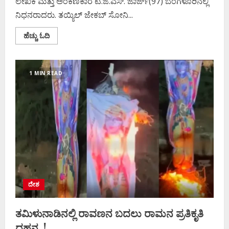
ಲೇಖಕ ಮತ್ತು ಅಂಕಣಕಾರ ಟಿ.ಜೆ.ಎಸ್. ಜಾರ್ಜ್(97) ಬೆಂಗಳೂರಿನಲ್ಲಿ
ನಿಧನರಾದರು. ತಯ್ಯಿಲ್ ಜೇಕಬ್ ಸೋನಿ...
Read
ಹೆಚ್ಚು ಓದಿ
more
about
ಖ್ಯಾತ
ಪತ್ರಕರ್ತ
ಟಿ.ಜೆ.ಎಸ್.
1 MIN READ
ಜಾರ್ಜ್
ನಿಧನ
ದೇಶ
ತಮಿಳುನಾಡಿನಲ್ಲಿ ರಾವಣನ ಬದಲು ರಾಮನ ಪ್ರತಿಕೃತಿ
ದಹನ..!