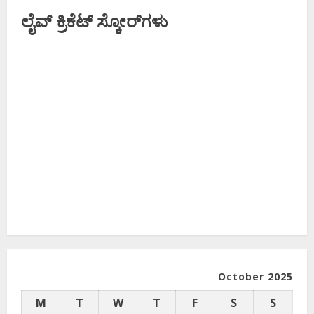
ಬಿಚ್ಚಿಟ್ಟ
ಲೈವ್ ಕ್ರಿಕೆಟ್ ಸ್ಕೋರ್‌ಗಳು
ಸ್ಟಾರ್‌
ನಟ..!
October 2025
M
T
W
T
F
S
S