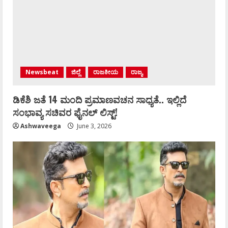
Newsbeat
ಜಿಲ್ಲೆ
ರಾಜಕೀಯ
ರಾಜ್ಯ
ಡಿಕೆಶಿ ಜತೆ 14 ಮಂದಿ ಪ್ರಮಾಣವಚನ ಸಾಧ್ಯತೆ.. ಇಲ್ಲಿದೆ
ಸಂಭಾವ್ಯ ಸಚಿವರ ಫೈನಲ್ ಲಿಸ್ಟ್‌!
Ashwaveega
June 3, 2026