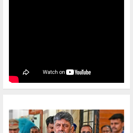
Newsbeat
ಜಿಲ್ಲೆ
ರಾಜಕೀಯ
ರಾಜ್ಯ
ಡಿಕೆಶಿ ಜತೆ 14 ಮಂದಿ ಪ್ರಮಾಣವಚನ ಸಾಧ್ಯತೆ.. ಇಲ್ಲಿದೆ