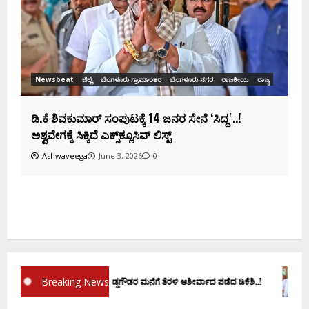
ಸಂಭಾವ್ಯ ಸಚಿವರ ಫೈನಲ್ ಲಿಸ್ಟ್‌!
Ashwaveega
June 3, 2026
0
ಕ
ದ
Breaking News
ಪ್ರಮಾಣ ವಚನಕ್ಕೂ ಮುನ್ನ ದೊಡ್ಡಗೌಡರ ಮನೆಗೆ ತೆರಳಿ ಆಶೀರ್ವಾದ ಪಡೆದ ಡಿಕೆಶಿ..!
ಡಿ.ಕ