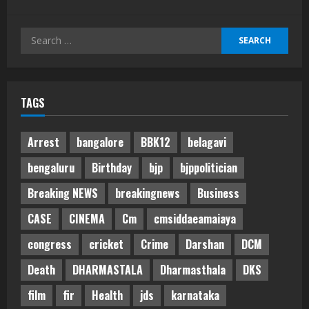
Search
for:
TAGS
Arrest
bangalore
BBK12
belagavi
bengaluru
Birthday
bjp
bjppolitician
Breaking NEWS
breakingnews
Business
CASE
CINEMA
Cm
cmsiddaeamaiaya
congress
cricket
Crime
Darshan
DCM
Death
DHARMASTALA
Dharmasthala
DKS
film
fir
Health
jds
karnataka