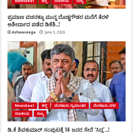
Newsbeat
ಜಿಲ್ಲೆ
ರಾಜಕೀಯ
ರಾಜ್ಯ
ಪ್ರಮಾಣ ವಚನಕ್ಕೂ ಮುನ್ನ ದೊಡ್ಡಗೌಡರ ಮನೆಗೆ ತೆರಳಿ
ಆಶೀರ್ವಾದ ಪಡೆದ ಡಿಕೆಶಿ..!
Ashwaveega
June 3, 2026
Newsbeat
ಜಿಲ್ಲೆ
ಬೆಂಗಳೂರು ಗ್ರಾಮಾಂತರ
ಬೆಂಗಳೂರು ನಗರ
ರಾಜಕೀಯ
ರಾಜ್ಯ
ಡಿ.ಕೆ ಶಿವಕುಮಾರ್‌ ಸಂಪುಟಕ್ಕೆ 14 ಜನರ ಸೇನೆ ʻಸಿದ್ದʼ..!