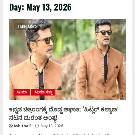
Day:
May 13, 2026
1 MIN READ
ಸಿನಿಮಾ
ಸಿನಿಮಾ ಸುದ್ದಿ
ಕನ್ನಡ ಚಿತ್ರರಂಗಕ್ಕೆ ದೊಡ್ಡ ಆಘಾತ; ʻಹಿಟ್ಲರ್ ಕಲ್ಯಾಣʼ
ನಟನ ದುರಂತ ಅಂತ್ಯ!
Ashitha S
May 13, 2026