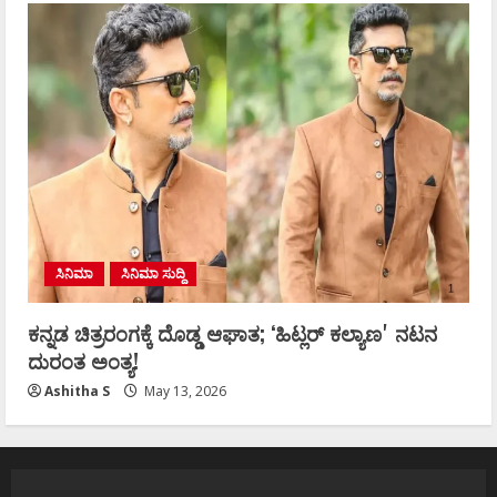
ಸಿನಿಮಾ
ಸಿನಿಮಾ ಸುದ್ದಿ
ಕನ್ನಡ ಚಿತ್ರರಂಗಕ್ಕೆ ದೊಡ್ಡ ಆಘಾತ; ʻಹಿಟ್ಲರ್ ಕಲ್ಯಾಣʼ ನಟನ
ದುರಂತ ಅಂತ್ಯ!
Ashitha S
May 13, 2026