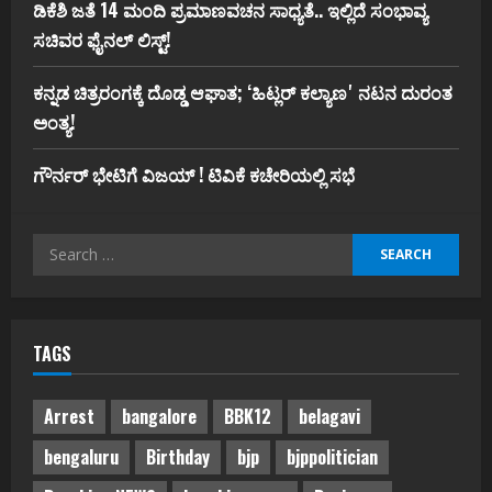
ಡಿಕೆಶಿ ಜತೆ 14 ಮಂದಿ ಪ್ರಮಾಣವಚನ ಸಾಧ್ಯತೆ.. ಇಲ್ಲಿದೆ ಸಂಭಾವ್ಯ
ಸಚಿವರ ಫೈನಲ್ ಲಿಸ್ಟ್‌!
ಕನ್ನಡ ಚಿತ್ರರಂಗಕ್ಕೆ ದೊಡ್ಡ ಆಘಾತ; ʻಹಿಟ್ಲರ್ ಕಲ್ಯಾಣʼ ನಟನ ದುರಂತ
ಅಂತ್ಯ!
ಗೌರ್ನರ್‌ ಭೇಟಿಗೆ ವಿಜಯ್‌ ! ಟಿವಿಕೆ ಕಚೇರಿಯಲ್ಲಿ ಸಭೆ
Search
for:
TAGS
Arrest
bangalore
BBK12
belagavi
bengaluru
Birthday
bjp
bjppolitician