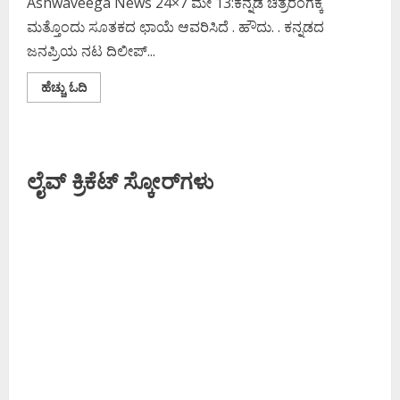
Ashwaveega News 24×7 ಮೇ 13:ಕನ್ನಡ ಚಿತ್ರರಂಗಕ್ಕೆ
ಮತ್ತೊಂದು ಸೂತಕದ ಛಾಯೆ ಆವರಿಸಿದೆ . ಹೌದು. . ಕನ್ನಡದ
ಜನಪ್ರಿಯ ನಟ ದಿಲೀಪ್‌...
Read
ಹೆಚ್ಚು ಓದಿ
more
about
ಕನ್ನಡ
ಚಿತ್ರರಂಗಕ್ಕೆ
ದೊಡ್ಡ
ಆಘಾತ;
ಲೈವ್ ಕ್ರಿಕೆಟ್ ಸ್ಕೋರ್‌ಗಳು
ʻಹಿಟ್ಲರ್
ಕಲ್ಯಾಣʼ
ನಟನ
ದುರಂತ
ಅಂತ್ಯ!