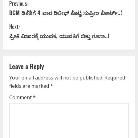
C
Previous:
DCM ಡಿಕೆಶಿಗೆ 4 ವಾರ ರಿಲೀಫ್ ಕೊಟ್ಟ ಸುಪ್ರೀಂ ಕೋರ್ಟ್..!
o
Next:
n
ಪ್ರೀತಿ ವಿಚಾರಕ್ಕೆ ಯುವಕ, ಯುವತಿಗೆ ಬಿತ್ತು ಗೂಸಾ..!
t
i
Leave a Reply
n
Your email address will not be published.
Required
u
fields are marked
*
e
Comment
*
R
e
a