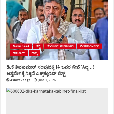
Newsbeat
ಜಿಲ್ಲೆ
ಬೆಂಗಳೂರು ಗ್ರಾಮಾಂತರ
ಬೆಂಗಳೂರು ನಗರ
ರಾಜಕೀಯ
ರಾಜ್ಯ
ಡಿ.ಕೆ ಶಿವಕುಮಾರ್‌ ಸಂಪುಟಕ್ಕೆ 14 ಜನರ ಸೇನೆ ʻಸಿದ್ದʼ..!
ಅಶ್ವವೇಗಕ್ಕೆ ಸಿಕ್ಕಿದೆ ಎಕ್ಸ್‌ಕ್ಲೂಸಿವ್‌ ಲಿಸ್ಟ್‌
Ashwaveega
June 3, 2026