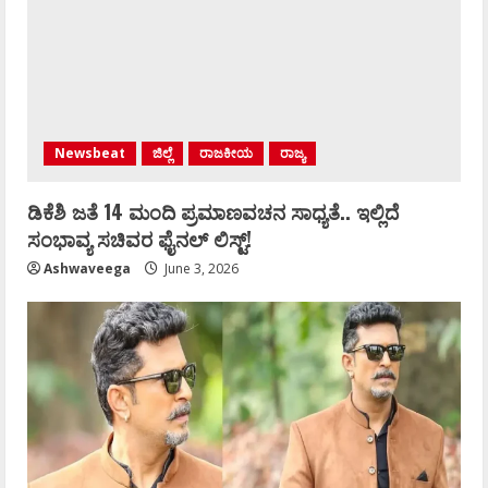
Newsbeat
ಜಿಲ್ಲೆ
ರಾಜಕೀಯ
ರಾಜ್ಯ
ಡಿಕೆಶಿ ಜತೆ 14 ಮಂದಿ ಪ್ರಮಾಣವಚನ ಸಾಧ್ಯತೆ.. ಇಲ್ಲಿದೆ
ಸಂಭಾವ್ಯ ಸಚಿವರ ಫೈನಲ್ ಲಿಸ್ಟ್‌!
Ashwaveega
June 3, 2026