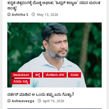
ಕನ್ನಡ ಚಿತ್ರರಂಗಕ್ಕೆ ದೊಡ್ಡ ಆಘಾತ; ʻಹಿಟ್ಲರ್ ಕಲ್ಯಾಣʼ ನಟನ ದುರಂತ
ಅಂತ್ಯ!
Ashitha S
May 13, 2026
Newsbeat
ಜಿಲ್ಲೆ
ಬೆಂಗಳೂರು ನಗರ
ಸಿನಿಮಾ
ಸಿನಿಮಾ ಸುದ್ದಿ
ದರ್ಶನ್‌ ಮಾಡಿದ ಆ ಒಂದು ತಪ್ಪು ಏನು ಗೊತ್ತಾ.?
Ashwaveega
April 19, 2026