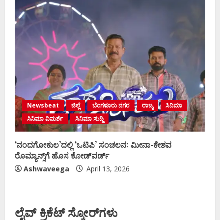
Newsbeat
ಜಿಲ್ಲೆ
ಬೆಂಗಳೂರು ನಗರ
ರಾಜ್ಯ
ಸಿನಿಮಾ
ಸಿನಿಮಾ ವಿಮರ್ಶೆ
ಸಿನಿಮಾ ಸುದ್ದಿ
‘ನಂದಗೋಕುಲ’ದಲ್ಲಿ ‘ಒಟಿಪಿ’ ಸಂಚಲನ: ಮೀನಾ-ಕೇಶವ
ರೊಮ್ಯಾನ್ಸ್‌ಗೆ ಹೊಸ ಕೋಡ್‌ವರ್ಡ್
Ashwaveega
April 13, 2026
ಲೈವ್ ಕ್ರಿಕೆಟ್ ಸ್ಕೋರ್‌ಗಳು