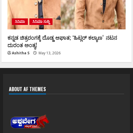
ಸಿನಿಮಾ
ಸಿನಿಮಾ ಸುದ್ದಿ
ಕನ್ನಡ ಚಿತ್ರರಂಗಕ್ಕೆ ದೊಡ್ಡ ಆಘಾತ; ʻಹಿಟ್ಲರ್ ಕಲ್ಯಾಣʼ ನಟನ
ದುರಂತ ಅಂತ್ಯ!
Ashitha S
May 13, 2026
ABOUT AF THEMES