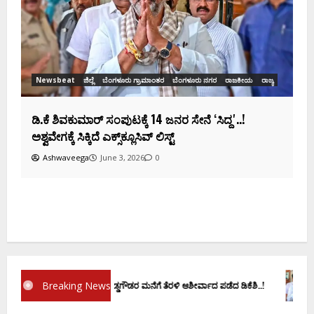
ಸಂಭಾವ್ಯ ಸಚಿವರ ಫೈನಲ್ ಲಿಸ್ಟ್‌!
Ashwaveega
June 3, 2026
0
ಕ
ದ
Breaking News
್ರಮಾಣ ವಚನಕ್ಕೂ ಮುನ್ನ ದೊಡ್ಡಗೌಡರ ಮನೆಗೆ ತೆರಳಿ ಆಶೀರ್ವಾದ ಪಡೆದ ಡಿಕೆಶಿ..!
ಡಿ.ಕೆ