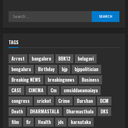
Search
for:
TAGS
Arrest
bangalore
BBK12
belagavi
bengaluru
Birthday
bjp
bjppolitician
Breaking NEWS
breakingnews
Business
CASE
CINEMA
Cm
cmsiddaeamaiaya
congress
cricket
Crime
Darshan
DCM
Death
DHARMASTALA
Dharmasthala
DKS
film
fir
Health
jds
karnataka