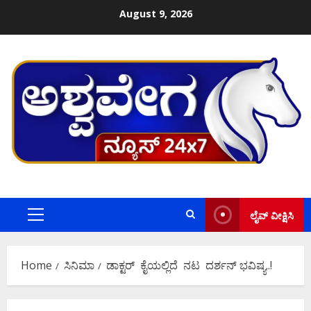
Skip
August 9, 2026
to
content
ಲೈವ್ ವೀಕ್ಷಿಸಿ
Primary
Menu
Home
ಸಿನಿಮಾ
ಡಾಕ್ಟರ್‌ ಕೈಯಲ್ಲಿದೆ ನಟ ದರ್ಶನ್ ಭವಿಷ್ಯ..!