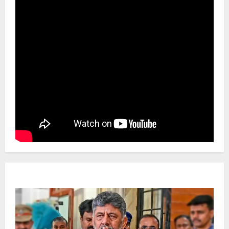
Newsbeat
ಜಿಲ್ಲೆ
ರಾಜಕೀಯ
ರಾಜ್ಯ
ಡಿಕೆಶಿ ಜತೆ 14 ಮಂದಿ ಪ್ರಮಾಣವಚನ ಸಾಧ್ಯತೆ.. ಇಲ್ಲಿದೆ