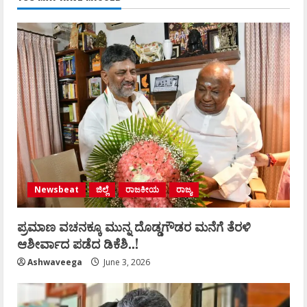
Newsbeat
ಜಿಲ್ಲೆ
ರಾಜಕೀಯ
ರಾಜ್ಯ
ಪ್ರಮಾಣ ವಚನಕ್ಕೂ ಮುನ್ನ ದೊಡ್ಡಗೌಡರ ಮನೆಗೆ ತೆರಳಿ
ಆಶೀರ್ವಾದ ಪಡೆದ ಡಿಕೆಶಿ..!
Ashwaveega
June 3, 2026