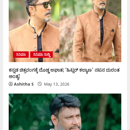
ಸಿನಿಮಾ
ಸಿನಿಮಾ ಸುದ್ದಿ
ಕನ್ನಡ ಚಿತ್ರರಂಗಕ್ಕೆ ದೊಡ್ಡ ಆಘಾತ; ʻಹಿಟ್ಲರ್ ಕಲ್ಯಾಣʼ ನಟನ ದುರಂತ
ಅಂತ್ಯ!
Ashitha S
May 13, 2026