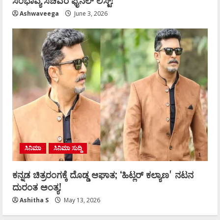
ಸಂಭಾವ್ಯ ಸಚಿವರ ಫೈನಲ್ ಲಿಸ್ಟ್‌!
Ashwaveega
June 3, 2026
ಸಿನಿಮಾ
ಸಿನಿಮಾ ಸುದ್ದಿ
ಕನ್ನಡ ಚಿತ್ರರಂಗಕ್ಕೆ ದೊಡ್ಡ ಆಘಾತ; ʻಹಿಟ್ಲರ್ ಕಲ್ಯಾಣʼ ನಟನ
ದುರಂತ ಅಂತ್ಯ!
Ashitha S
May 13, 2026