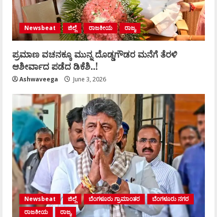
Newsbeat
ಜಿಲ್ಲೆ
ರಾಜಕೀಯ
ರಾಜ್ಯ
ಪ್ರಮಾಣ ವಚನಕ್ಕೂ ಮುನ್ನ ದೊಡ್ಡಗೌಡರ ಮನೆಗೆ ತೆರಳಿ
ಆಶೀರ್ವಾದ ಪಡೆದ ಡಿಕೆಶಿ..!
Ashwaveega
June 3, 2026
Newsbeat
ಜಿಲ್ಲೆ
ಬೆಂಗಳೂರು ಗ್ರಾಮಾಂತರ
ಬೆಂಗಳೂರು ನಗರ
ರಾಜಕೀಯ
ರಾಜ್ಯ