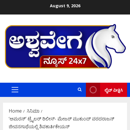
Skip
August 9, 2026
to
content
ಲೈವ್ ವೀಕ್ಷಿಸಿ
Primary
Menu
Home
ಸಿನಿಮಾ
‘ಅಮರನ್‌’ ಟ್ರೈಲರ್ ರಿಲೀಸ್- ಮೇಜರ್ ಮುಕುಂದ್ ವರದರಾಜನ್
ಜೀವನಗಾಥೆಯಲ್ಲಿ ಶಿವಕಾರ್ತಿಕೇಯನ್