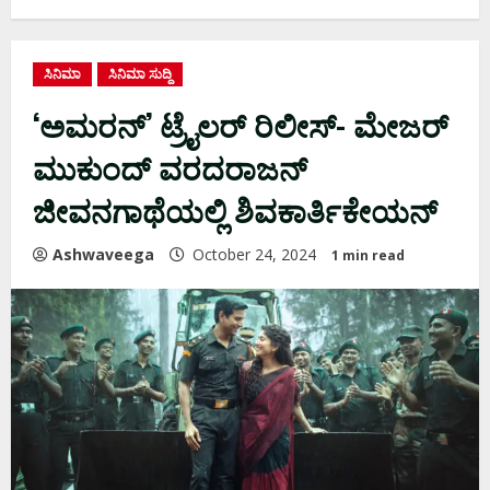
ಸಿನಿಮಾ
ಸಿನಿಮಾ ಸುದ್ದಿ
‘ಅಮರನ್‌’ ಟ್ರೈಲರ್ ರಿಲೀಸ್- ಮೇಜರ್
ಮುಕುಂದ್ ವರದರಾಜನ್
ಜೀವನಗಾಥೆಯಲ್ಲಿ ಶಿವಕಾರ್ತಿಕೇಯನ್
Ashwaveega
October 24, 2024
1 min read