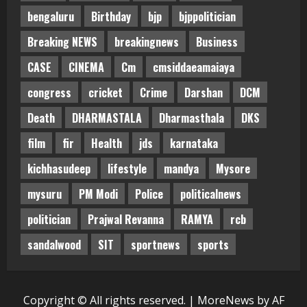
bengaluru
Birthday
bjp
bjppolitician
Breaking NEWS
breakingnews
Business
CASE
CINEMA
Cm
cmsiddaeamaiaya
congress
cricket
Crime
Darshan
DCM
Death
DHARMASTALA
Dharmasthala
DKS
film
fir
Health
jds
karnataka
kichhasudeep
lifestyle
mandya
Mysore
mysuru
PM Modi
Police
politicalnews
politician
Prajwal Revanna
RAMYA
rcb
sandalwood
SIT
sportnews
sports
Copyright © All rights reserved.
|
MoreNews
by AF