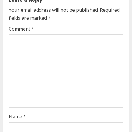
u
Your email address will not be published.
Required
e
fields are marked
*
R
Comment
*
e
a
d
i
n
g
Name
*