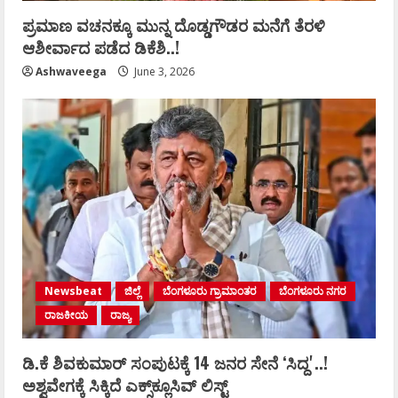
ಪ್ರಮಾಣ ವಚನಕ್ಕೂ ಮುನ್ನ ದೊಡ್ಡಗೌಡರ ಮನೆಗೆ ತೆರಳಿ
ಆಶೀರ್ವಾದ ಪಡೆದ ಡಿಕೆಶಿ..!
Ashwaveega
June 3, 2026
Newsbeat
ಜಿಲ್ಲೆ
ಬೆಂಗಳೂರು ಗ್ರಾಮಾಂತರ
ಬೆಂಗಳೂರು ನಗರ
ರಾಜಕೀಯ
ರಾಜ್ಯ
ಡಿ.ಕೆ ಶಿವಕುಮಾರ್‌ ಸಂಪುಟಕ್ಕೆ 14 ಜನರ ಸೇನೆ ʻಸಿದ್ದʼ..!
ಅಶ್ವವೇಗಕ್ಕೆ ಸಿಕ್ಕಿದೆ ಎಕ್ಸ್‌ಕ್ಲೂಸಿವ್‌ ಲಿಸ್ಟ್‌