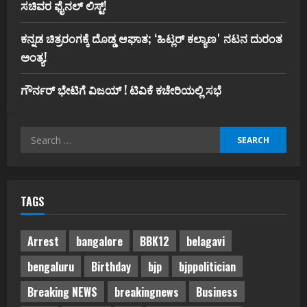
ಸಚಿವರ ಫೈನಲ್ ಲಿಸ್ಟ್‌!
ಕನ್ನಡ ಚಿತ್ರರಂಗಕ್ಕೆ ದೊಡ್ಡ ಆಘಾತ; ʻಹಿಟ್ಲರ್ ಕಲ್ಯಾಣʼ ನಟನ ದುರಂತ
ಅಂತ್ಯ!
ಗೌರ್ನರ್‌ ಭೇಟಿಗೆ ವಿಜಯ್‌ ! ಟಿವಿಕೆ ಕಚೇರಿಯಲ್ಲಿ ಸಭೆ
Search
for:
TAGS
Arrest
bangalore
BBK12
belagavi
bengaluru
Birthday
bjp
bjppolitician
Breaking NEWS
breakingnews
Business