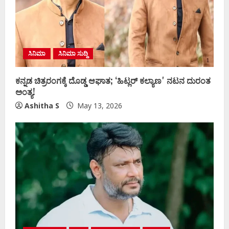
ಸಿನಿಮಾ
ಸಿನಿಮಾ ಸುದ್ದಿ
ಕನ್ನಡ ಚಿತ್ರರಂಗಕ್ಕೆ ದೊಡ್ಡ ಆಘಾತ; ʻಹಿಟ್ಲರ್ ಕಲ್ಯಾಣʼ ನಟನ ದುರಂತ
ಅಂತ್ಯ!
Ashitha S
May 13, 2026