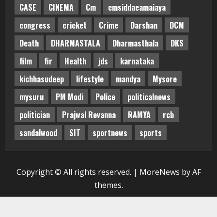
CASE
CINEMA
Cm
cmsiddaeamaiaya
congress
cricket
Crime
Darshan
DCM
Death
DHARMASTALA
Dharmasthala
DKS
film
fir
Health
jds
karnataka
kichhasudeep
lifestyle
mandya
Mysore
mysuru
PM Modi
Police
politicalnews
politician
Prajwal Revanna
RAMYA
rcb
sandalwood
SIT
sportnews
sports
Copyright © All rights reserved.
|
MoreNews
by AF
themes.