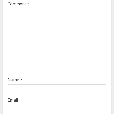
Comment
*
e
a
d
i
n
g
Name
*
Email
*