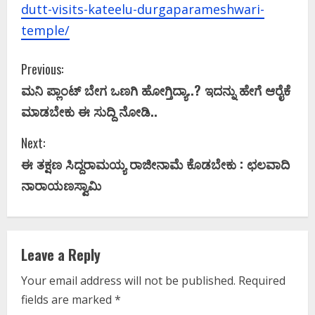
dutt-visits-kateelu-durgaparameshwari-
temple/
C
Previous:
ಮನಿ ಪ್ಲಾಂಟ್ ಬೇಗ ಒಣಗಿ ಹೋಗ್ತಿದ್ಯಾ..? ಇದನ್ನು ಹೇಗೆ ಆರೈಕೆ
o
ಮಾಡಬೇಕು ಈ ಸುದ್ದಿ ನೋಡಿ..
n
Next:
t
ಈ ತಕ್ಷಣ ಸಿದ್ದರಾಮಯ್ಯ ರಾಜೀನಾಮೆ ಕೊಡಬೇಕು : ಛಲವಾದಿ
i
ನಾರಾಯಣಸ್ವಾಮಿ
n
u
Leave a Reply
e
Your email address will not be published.
Required
fields are marked
*
R