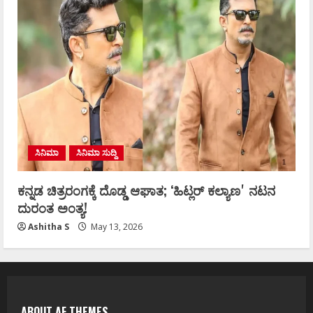
ಸಿನಿಮಾ
ಸಿನಿಮಾ ಸುದ್ದಿ
ಕನ್ನಡ ಚಿತ್ರರಂಗಕ್ಕೆ ದೊಡ್ಡ ಆಘಾತ; ʻಹಿಟ್ಲರ್ ಕಲ್ಯಾಣʼ ನಟನ
ದುರಂತ ಅಂತ್ಯ!
Ashitha S
May 13, 2026
ABOUT AF THEMES