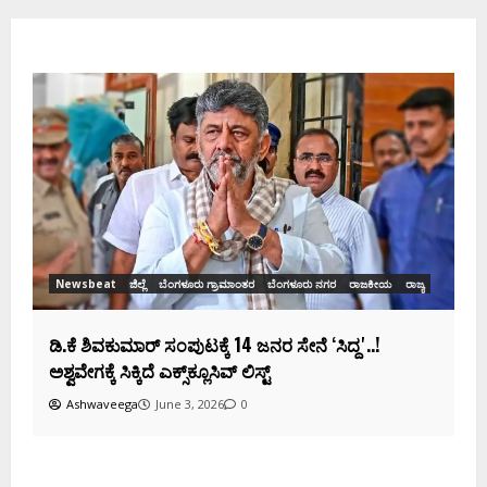
Newsbeat
ಜಿಲ್ಲೆ
ರಾಜಕೀಯ
ರಾಜ್ಯ
ಡಿಕೆಶಿ ಜತೆ 14 ಮಂದಿ ಪ್ರಮಾಣವಚನ ಸಾಧ್ಯತೆ.. ಇಲ್ಲಿದೆ
ಸಂಭಾವ್ಯ ಸಚಿವರ ಫೈನಲ್ ಲಿಸ್ಟ್‌!
Ashwaveega
June 3, 2026
0
ಕ
ದ