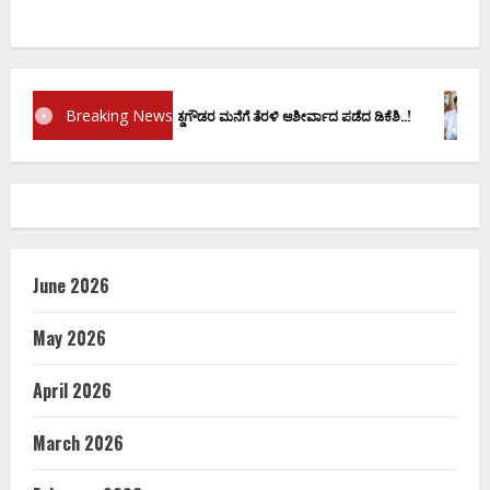
Breaking News
್ರಮಾಣ ವಚನಕ್ಕೂ ಮುನ್ನ ದೊಡ್ಡಗೌಡರ ಮನೆಗೆ ತೆರಳಿ ಆಶೀರ್ವಾದ ಪಡೆದ ಡಿಕೆಶಿ..!
ಡಿ.ಕೆ
June 2026
May 2026
April 2026
March 2026