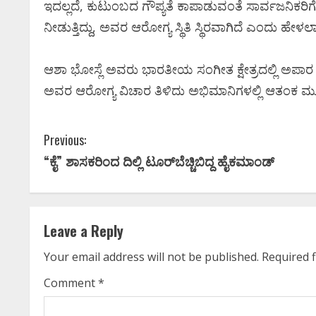
ಇದಲ್ಲದೆ, ಕುಟುಂಬದ ಗೌಪ್ಯತೆ ಕಾಪಾಡುವಂತೆ ಸಾರ್ವಜನಿಕರಿಗೆ 
ನೀಡುತ್ತಿದ್ದು, ಅವರ ಆರೋಗ್ಯ ಸ್ಥಿತಿ ಸ್ಥಿರವಾಗಿದೆ ಎಂದು ಹೇಳಲಾ
ಕನ್ನಡ ಚಿತ್ರರಂಗಕ್ಕೆ ದೊಡ್ಡ
ಆಘಾತ; ʻಹಿಟ್ಲರ್ ಕಲ್ಯಾಣʼ
ಆಶಾ ಭೋಸ್ಲೆ ಅವರು ಭಾರತೀಯ ಸಂಗೀತ ಕ್ಷೇತ್ರದಲ್ಲಿ ಅಪಾರ ಕ
ಅವರ ಆರೋಗ್ಯ ವಿಚಾರ ತಿಳಿದು ಅಭಿಮಾನಿಗಳಲ್ಲಿ ಆತಂಕ ಮೂ
ನಟನ ದುರಂತ ಅಂತ್ಯ!
Ashitha S
May 13, 2026
0
C
Previous:
“ಕೈ” ಶಾಸಕರಿಂದ ದಿಲ್ಲಿ ಟೂರ್‌ಬೆಚ್ಚಿಬಿದ್ದ ಹೈಕಮಾಂಡ್‌
o
n
t
Leave a Reply
i
Your email address will not be published.
Required 
n
Comment
*