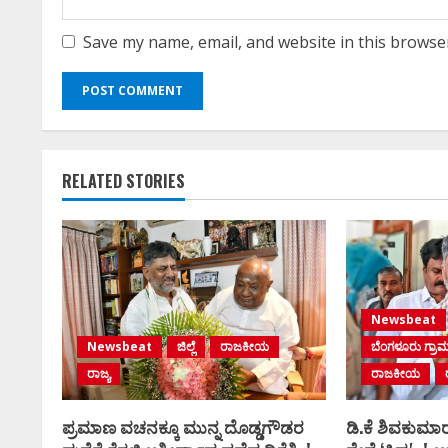
Save my name, email, and website in this browse
RELATED STORIES
Newsbeat
Newsbeat
ಜಿಲ್ಲೆ
ರಾಜಕೀಯ
ಬೆಂಗಳೂರು ಗ್ರಾ
ರಾಜ್ಯ
ರಾಜಕೀಯ
ಪ್ರಮಾಣ ವಚನಕ್ಕೂ ಮುನ್ನ ದೊಡ್ಡಗೌಡರ
ಡಿ.ಕೆ ಶಿವಕುಮಾರ