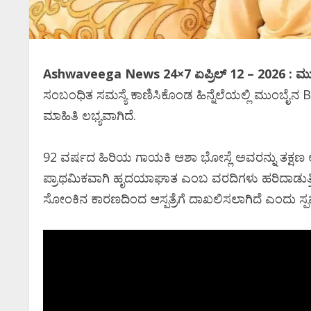
Ashwaveega News 24×7 ಏಪ್ರಿಲ್‌ 12 – 2026 : ಮು
ಸಂಬಂಧಿತ ಸಮಸ್ಯೆ ಕಾಣಿಸಿಕೊಂಡ ಹಿನ್ನೆಲೆಯಲ್ಲಿ ಮುಂಬೈನ 
ಮಾಹಿತಿ ಲಭ್ಯವಾಗಿದೆ.
92 ವರ್ಷದ ಹಿರಿಯ ಗಾಯಕಿ ಆಶಾ ಭೋಸ್ಲೆ ಅವರನ್ನು ತಕ್ಷಣ ಆಸ್ಪತ್
ಪ್ರಾಥಮಿಕವಾಗಿ ಹೃದಯಾಘಾತ ಎಂಬ ವರದಿಗಳು ಹರಿದಾಡುತ್
ಸೋಂಕಿನ ಕಾರಣದಿಂದ ಆಸ್ಪತ್ರೆಗೆ ದಾಖಲಿಸಲಾಗಿದೆ ಎಂದು ಸ್ಪಷ್