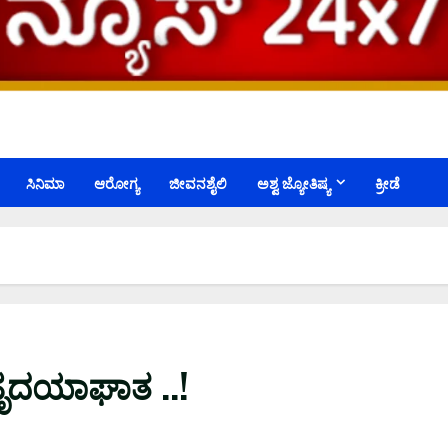
ಸಿನಿಮಾ
ಆರೋಗ್ಯ
ಜೀವನಶೈಲಿ
ಅಶ್ವ ಜ್ಯೋತಿಷ್ಯ
ಕ್ರೀಡೆ
 ಹೃದಯಾಘಾತ ..!