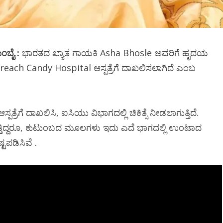
ಂಬೈ :
ಭಾರತದ ಖ್ಯಾತ ಗಾಯಕಿ Asha Bhosle ಅವರಿಗೆ ಹೃದಯ
Breach Candy Hospital ಆಸ್ಪತ್ರೆಗೆ ದಾಖಲಿಸಲಾಗಿದೆ ಎಂಬ
ರೆಗೆ ದಾಖಲಿಸಿ, ಐಸಿಯು ವಿಭಾಗದಲ್ಲಿ ಚಿಕಿತ್ಸೆ ನೀಡಲಾಗುತ್ತಿದೆ.
ತಿದ್ದರೂ, ಕುಟುಂಬದ ಮೂಲಗಳು ಇದು ಎದೆ ಭಾಗದಲ್ಲಿ ಉಂಟಾದ
ಟಪಡಿಸಿವೆ .