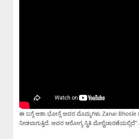
ಈ ಬಗ್ಗೆ ಆಶಾ ಭೋಸ್ಲೆ ಅವರ ಮೊಮ್ಮಗಳು Zanai Bhosle ಮಾಹಿ
ನೀಡಲಾಗುತ್ತಿದೆ. ಅವರ ಆರೋಗ್ಯ ಸ್ಥಿತಿ ಮೇಲ್ವಿಚಾರಣೆಯಲ್ಲಿದೆ” ಎ
ಸಿನಿಮಾ
ಸಿನಿಮಾ ಸುದ್ದಿ