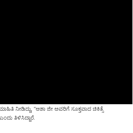
ತಿ ನೀಡಿದ್ದು, “ಆಶಾ ಜೀ ಅವರಿಗೆ ಸೂಕ್ತವಾದ ಚಿಕಿತ್ಸೆ
ಂದು ತಿಳಿಸಿದ್ದಾರೆ.
Newsb
ರಾಜಕೀಯ
Newsbeat
ಜಿಲ್ಲೆ
ರಾಜಕೀಯ
ರಾಜ್ಯ