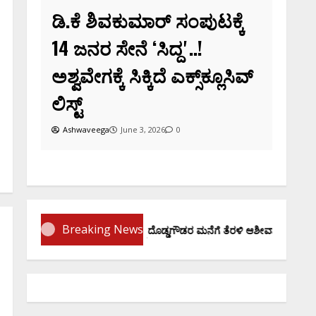
ೆ ಶಿವಕುಮಾರ್‌ ಸಂಪುಟಕ್ಕೆ
ನರ ಸೇನೆ ʻಸಿದ್ದʼ..!
ೇಗಕ್ಕೆ ಸಿಕ್ಕಿದೆ ಎಕ್ಸ್‌ಕ್ಲೂಸಿವ್‌
aveega
June 3, 2026
0
Breaking News
ಪ್ರಮಾಣ ವಚನಕ್ಕೂ ಮುನ್ನ ದೊಡ್ಡಗೌಡರ ಮನೆಗೆ ತೆರಳಿ ಆಶೀರ್ವಾದ ಪಡೆದ ಡಿಕೆಶಿ..!