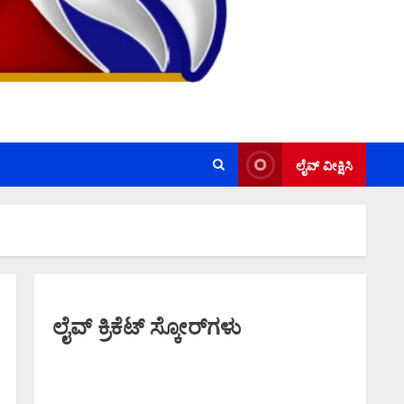
ಲೈವ್ ವೀಕ್ಷಿಸಿ
ಲೈವ್ ಕ್ರಿಕೆಟ್ ಸ್ಕೋರ್‌ಗಳು