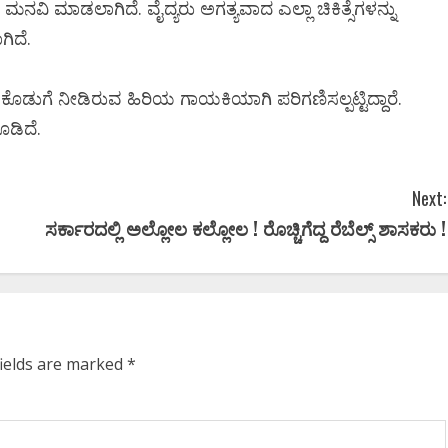
ಮನವಿ ಮಾಡಲಾಗಿದೆ. ವೈದ್ಯರು ಅಗತ್ಯವಾದ ಎಲ್ಲಾ ಚಿಕಿತ್ಸೆಗಳನ್ನು
ಡಿ.ಕ
ಗಿದೆ.
ಪ್ರಮಾಣ ವಚನಕ್ಕೂ ಮುನ್ನ
14 ಜ
ದೊಡ್ಡಗೌಡರ ಮನೆಗೆ ತೆರಳಿ
ೊಡುಗೆ ನೀಡಿರುವ ಹಿರಿಯ ಗಾಯಕಿಯಾಗಿ ಪರಿಗಣಿಸಲ್ಪಟ್ಟಿದ್ದಾರೆ.
ಅಶ್ವವ
ಡಿದೆ.
ಆಶೀರ್ವಾದ ಪಡೆದ ಡಿಕೆಶಿ..!
ಲಿಸ್ಟ್‌
Ashwaveega
June 3, 2026
0
Ashw
Next:
ಸರ್ಕಾರದಲ್ಲಿ ಅಲ್ಲೋಲ ಕಲ್ಲೋಲ ! ರೊಚ್ಚಿಗೆದ್ದ ರೆಬೆಲ್ಸ್‌ ಶಾಸಕರು !
fields are marked
*