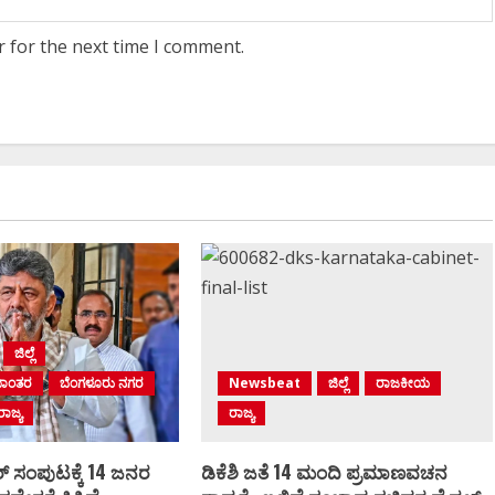
r for the next time I comment.
ಜಿಲ್ಲೆ
ಮಾಂತರ
ಬೆಂಗಳೂರು ನಗರ
Newsbeat
ಜಿಲ್ಲೆ
ರಾಜಕೀಯ
ರಾಜ್ಯ
ರಾಜ್ಯ
್‌ ಸಂಪುಟಕ್ಕೆ 14 ಜನರ
ಡಿಕೆಶಿ ಜತೆ 14 ಮಂದಿ ಪ್ರಮಾಣವಚನ