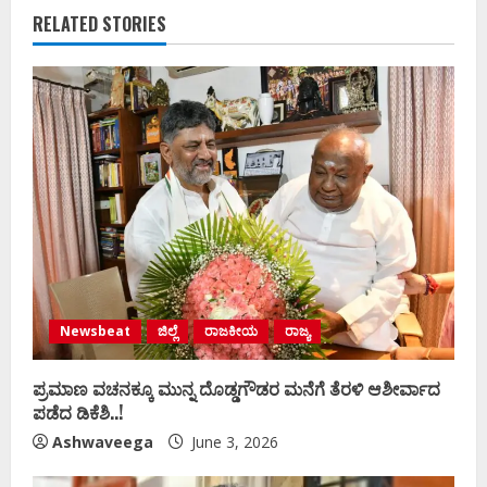
RELATED STORIES
Newsbeat
ಜಿಲ್ಲೆ
ರಾಜಕೀಯ
ರಾಜ್ಯ
ಪ್ರಮಾಣ ವಚನಕ್ಕೂ ಮುನ್ನ ದೊಡ್ಡಗೌಡರ ಮನೆಗೆ ತೆರಳಿ ಆಶೀರ್ವಾದ
ಪಡೆದ ಡಿಕೆಶಿ..!
Ashwaveega
June 3, 2026