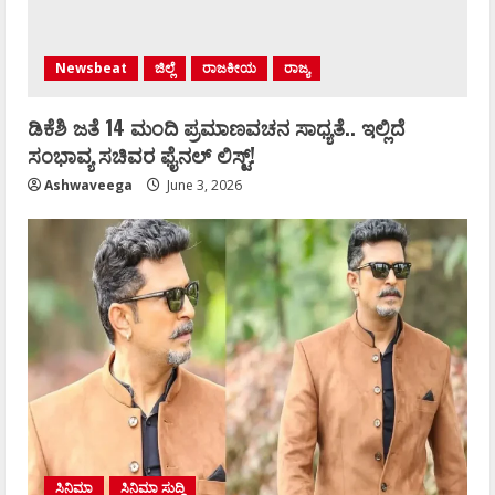
Newsbeat
ಜಿಲ್ಲೆ
ರಾಜಕೀಯ
ರಾಜ್ಯ
ಡಿಕೆಶಿ ಜತೆ 14 ಮಂದಿ ಪ್ರಮಾಣವಚನ ಸಾಧ್ಯತೆ.. ಇಲ್ಲಿದೆ
ಸಂಭಾವ್ಯ ಸಚಿವರ ಫೈನಲ್ ಲಿಸ್ಟ್‌!
Ashwaveega
June 3, 2026
ಸಿನಿಮಾ
ಸಿನಿಮಾ ಸುದ್ದಿ