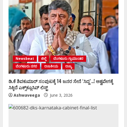
Newsbeat
ಜಿಲ್ಲೆ
ಬೆಂಗಳೂರು ಗ್ರಾಮಾಂತರ
ಬೆಂಗಳೂರು ನಗರ
ರಾಜಕೀಯ
ರಾಜ್ಯ
ಡಿ.ಕೆ ಶಿವಕುಮಾರ್‌ ಸಂಪುಟಕ್ಕೆ 14 ಜನರ ಸೇನೆ ʻಸಿದ್ದʼ..! ಅಶ್ವವೇಗಕ್ಕೆ
ಸಿಕ್ಕಿದೆ ಎಕ್ಸ್‌ಕ್ಲೂಸಿವ್‌ ಲಿಸ್ಟ್‌
Ashwaveega
June 3, 2026