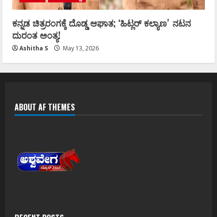
ಕನ್ನಡ ಚಿತ್ರರಂಗಕ್ಕೆ ದೊಡ್ಡ ಆಘಾತ; ʻಹಿಟ್ಲರ್ ಕಲ್ಯಾಣʼ ನಟನ
ದುರಂತ ಅಂತ್ಯ!
Ashitha S
May 13, 2026
ABOUT AF THEMES