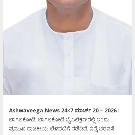
Ashwaveega News 24×7 ಮಾರ್ಚ್‌ 20 – 2026 :
ಬಾಗಲಕೋಟೆ: ಬಾಗಲಕೋಟೆ ಬೈಎಲೆಕ್ಷನ್‌ನಲ್ಲಿ ಇಂದು
ಪ್ರಮುಖ ರಾಜಕೀಯ ಬೆಳವಣಿಗೆ ನಡೆದಿದೆ. ನಿನ್ನೆ ಭರವಸೆ