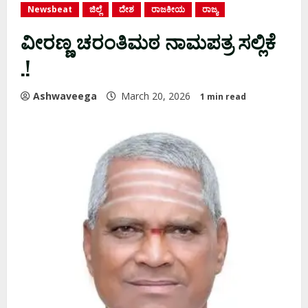
Newsbeat
ಜಿಲ್ಲೆ
ದೇಶ
ರಾಜಕೀಯ
ರಾಜ್ಯ
ವೀರಣ್ಣ ಚರಂತಿಮಠ ನಾಮಪತ್ರ ಸಲ್ಲಿಕೆ
.!
Ashwaveega
March 20, 2026
1 min read