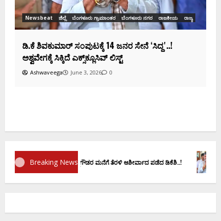
ಕ
ದ
Breaking News
ರಮಾಣ ವಚನಕ್ಕೂ ಮುನ್ನ ದೊಡ್ಡಗೌಡರ ಮನೆಗೆ ತೆರಳಿ ಆಶೀರ್ವಾದ ಪಡೆದ ಡಿಕೆಶಿ..!
ಡಿ.ಕೆ 