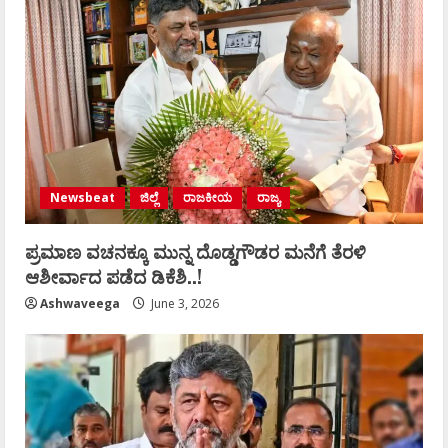
Newsbeat
ಜಿಲ್ಲೆ
ರಾಜಕೀಯ
ರಾಜ್ಯ
ಪ್ರಮಾಣ ವಚನಕ್ಕೂ ಮುನ್ನ ದೊಡ್ಡಗೌಡರ ಮನೆಗೆ ತೆರಳಿ
ಆಶೀರ್ವಾದ ಪಡೆದ ಡಿಕೆಶಿ..!
Ashwaveega
June 3, 2026