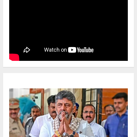
Newsbeat
ಜಿಲ್ಲೆ
ರಾಜಕೀಯ
ರಾಜ್ಯ
ಡಿಕೆಶಿ ಜತೆ 14 ಮಂದಿ ಪ್ರಮಾಣವಚನ ಸಾಧ್ಯತೆ.. ಇಲ್ಲಿದೆ
ಸಂಭಾವ್ಯ ಸಚಿವರ ಫೈನಲ್ ಲಿಸ್ಟ್‌!
Ashwaveega
June 3, 2026
0