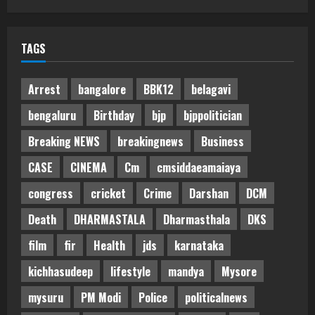
TAGS
Arrest
bangalore
BBK12
belagavi
bengaluru
Birthday
bjp
bjppolitician
Breaking NEWS
breakingnews
Business
CASE
CINEMA
Cm
cmsiddaeamaiaya
congress
cricket
Crime
Darshan
DCM
Death
DHARMASTALA
Dharmasthala
DKS
film
fir
Health
jds
karnataka
kichhasudeep
lifestyle
mandya
Mysore
mysuru
PM Modi
Police
politicalnews