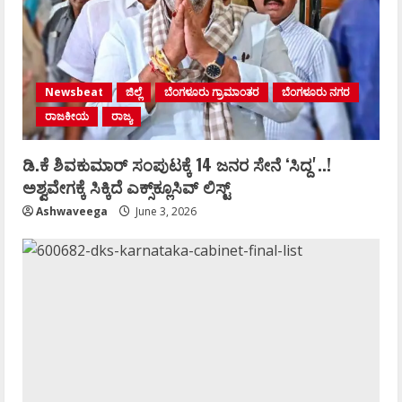
Newsbeat
ಜಿಲ್ಲೆ
ಬೆಂಗಳೂರು ಗ್ರಾಮಾಂತರ
ಬೆಂಗಳೂರು ನಗರ
ರಾಜಕೀಯ
ರಾಜ್ಯ
ಡಿ.ಕೆ ಶಿವಕುಮಾರ್‌ ಸಂಪುಟಕ್ಕೆ 14 ಜನರ ಸೇನೆ ʻಸಿದ್ದʼ..!
ಅಶ್ವವೇಗಕ್ಕೆ ಸಿಕ್ಕಿದೆ ಎಕ್ಸ್‌ಕ್ಲೂಸಿವ್‌ ಲಿಸ್ಟ್‌
Ashwaveega
June 3, 2026