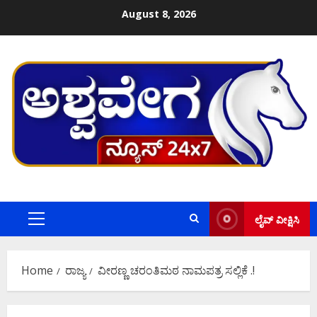
Skip
August 8, 2026
to
content
ಲೈವ್ ವೀಕ್ಷಿಸಿ
Primary
Menu
Home
ರಾಜ್ಯ
ವೀರಣ್ಣ ಚರಂತಿಮಠ ನಾಮಪತ್ರ ಸಲ್ಲಿಕೆ .!