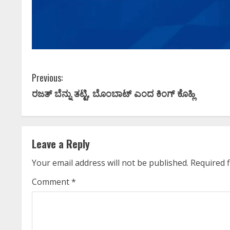
ಕನ್ನಡ ಚಿತ್ರರಂಗಕ್
ಆಘಾತ; ʻಹಿಟ್ಲರ್
ನಟನ ದುರಂತ ಅ
C
Previous:
ರಜತ್‌ ಬೆನ್ನು ತಟ್ಟಿ, ಬೊಂಬಾಟ್‌ ಎಂದ ಕಿಂಗ್‌ ಕೊಹ್ಲಿ
Ashitha S
May 13, 2026
o
n
t
Leave a Reply
i
Your email address will not be published.
Required 
n
Comment
*
u