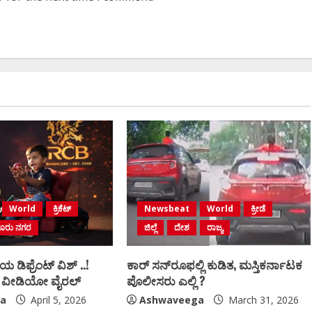
World
ಕ್ರಿಕೆಟ್
Newsbeat
World
ಕ್ರೀಡೆ
ಳೂರು ನಗರ
ಜಿಲ್ಲೆ
ದೇಶ
ರಾಜ್ಯ
ಡಿಫ್ರೆಂಟ್‌ ವಿಶ್ ..!
ಕಾರ್ ಸನ್‌ರೂಫಲ್ಲಿ ಕುಡಿತ, ಮಸ್ತಿಕರ್ನಾಟಕ
ನ್‌ ವೀಡಿಯೋ ವೈರಲ್
ಪೊಲೀಸರು ಎಲ್ಲಿ ?
a
April 5, 2026
Ashwaveega
March 31, 2026