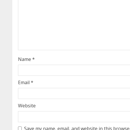
e
R
e
a
d
i
Name
*
n
g
Email
*
Website
Save my name, email, and website in this browse