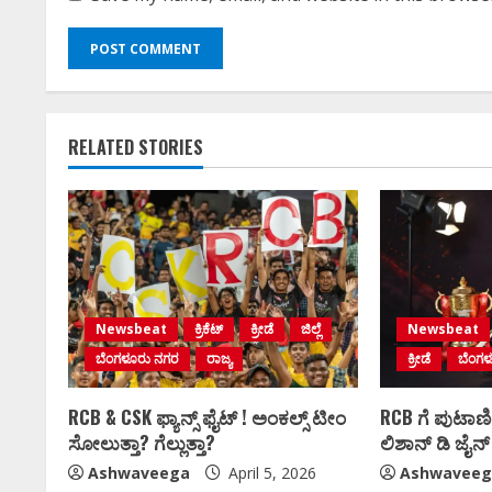
RELATED STORIES
Newsbeat
ಕ್ರಿಕೆಟ್
ಕ್ರೀಡೆ
ಜಿಲ್ಲೆ
Newsbeat
ಬೆಂಗಳೂರು ನಗರ
ರಾಜ್ಯ
ಕ್ರೀಡೆ
ಬೆಂಗ
RCB & CSK ಫ್ಯಾನ್ಸ್‌ ಫೈಟ್ !‌ ಅಂಕಲ್ಸ್‌ ಟೀಂ
RCB ಗೆ ಪುಟಾಣಿಯ 
ಸೋಲುತ್ತಾ? ಗೆಲ್ಲುತ್ತಾ?
ಲಿಶಾನ್‌ ಡಿ ಜೈ
Ashwaveega
April 5, 2026
Ashwaveeg