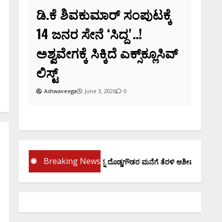
ಡಿ.ಕೆ ಶಿವಕುಮಾರ್‌ ಸಂಪುಟಕ್ಕೆ
14 ಜನರ ಸೇನೆ ʻಸಿದ್ದʼ..!
ಅಶ್ವವೇಗಕ್ಕೆ ಸಿಕ್ಕಿದೆ ಎಕ್ಸ್‌ಕ್ಲೂಸಿವ್‌
ಲಿಸ್ಟ್‌
Ashwaveega
June 3, 2026
0
Breaking News
ಪ್ರಮಾಣ ವಚನಕ್ಕೂ ಮುನ್ನ ದೊಡ್ಡಗೌಡರ ಮನೆಗೆ ತೆರಳಿ ಆಶೀರ್ವಾದ ಪಡೆದ ಡಿಕೆಶಿ..!