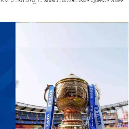
ನಡೆಯಲಿದೆ. ನಂತರ ಎಲ್ಲಾ 10 ತಂಡದ ನಾಯಕರ ಜೊತೆ ಪೋಟೋ ಶೂಟ್‌
Newsbeat
ಜಿಲ್ಲೆ
ರಾಜಕೀಯ
ರಾಜ್ಯ