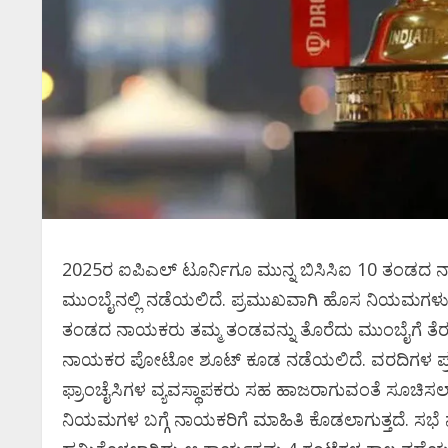
2025ರ ಐಪಿಎಲ್‌ ಟೂರ್ನಿಗೂ ಮುನ್ನ ಬಿಸಿಸಿಐ 10 ತಂಡದ ನ
ಮುಂಬೈನಲ್ಲಿ ನಡೆಯಲಿದೆ. ಪ್ರಮುಖವಾಗಿ ಹೊಸ ನಿಯಮಗಳು
ತಂಡದ ನಾಯಕರು ತಮ್ಮ ತಂಡವನ್ನು ತೊರೆದು ಮುಂಬೈಗೆ ತೆರಳ 
ನಾಯಕರ ಪೋಟೋ ಶೂಟ್‌ ಕೂಡ ನಡೆಯಲಿದೆ. ವರದಿಗಳ ಪ್ರಕ
ಫ್ರಾಂಚೈಸಿಗಳ ವ್ಯವಸ್ಥಾಪಕರು ಸಹ ಹಾಜರಾಗುವಂತೆ ಸೂಚಿ
ನಿಯಮಗಳ ಬಗ್ಗೆ ನಾಯಕರಿಗೆ ಮಾಹಿತಿ ಕೊಡಲಾಗುತ್ತದೆ. ಸಭೆ ನ