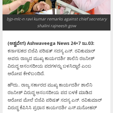
bjp-mlc-n ravi kumar remarks against chief secretary
shalini rajneesh gow
(ಅಶ್ವವೇಗ) Ashwaveega News 24×7 ಜು.03:
ಕರ್ನಾಟಕದ ಬಿಜೆಪಿ ಪರಿಷತ್ ಸದಸ್ಯ ಎನ್. ರವಿಕುಮಾರ್
ಅವರು ರಾಜ್ಯದ ಮುಖ್ಯ ಕಾರ್ಯದರ್ಶಿ ಶಾಲಿನಿ ರಜನೀಶ್
ವಿರುದ್ಧ ಅಸಂಸದೀಯ ಪದಗಳನ್ನು ಬಳಸಿದ್ದಾರೆ ಎಂಬ
ಆರೋಪ ಕೇಳಿಬಂದಿದೆ.
ಹೌದು.. ರಾಜ್ಯ ಸರ್ಕಾರದ ಮುಖ್ಯ ಕಾರ್ಯದರ್ಶಿ ಶಾಲಿನಿ
ರಜನೀಶ್ ವಿರುದ್ಧ ಅಸಂಸದೀಯ ಪದ ಬಳಕೆ ಮಾಡಿದ
ಆರೋಪ ಮೇಲೆ ಬಿಜೆಪಿ ಪರಿಷತ್ ಸದಸ್ಯ ಎನ್​. ರವಿಕುಮಾರ್
ವಿರುದ್ಧ ಕೆಪಿಸಿಸಿ ಪ್ರಧಾನ ಕಾರ್ಯದರ್ಶಿ ಎಸ್.ಮನೋಹರ್​