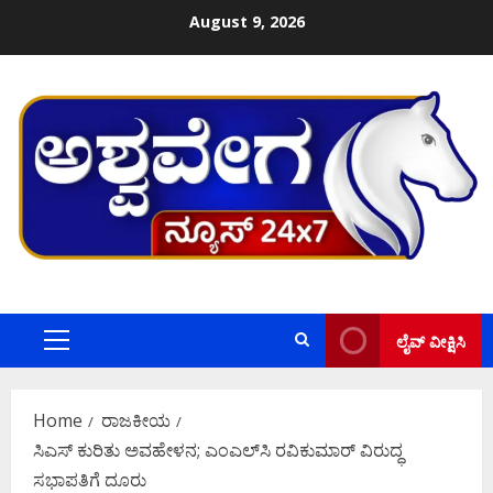
Skip
August 9, 2026
to
content
ಲೈವ್ ವೀಕ್ಷಿಸಿ
Primary
Menu
Home
ರಾಜಕೀಯ
ಸಿಎಸ್‌ ಕುರಿತು ಅವಹೇಳನ; ಎಂಎಲ್‌ಸಿ ರವಿಕುಮಾರ್‌ ವಿರುದ್ಧ
ಸಭಾಪತಿಗೆ ದೂರು