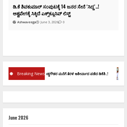
Breaking News
ಪ್ರಮಾಣ ವಚನಕ್ಕೂ ಮುನ್ನ ದೊಡ್ಡಗೌಡರ ಮನೆಗೆ ತೆರಳಿ ಆಶೀರ್ವಾದ ಪಡೆದ ಡಿಕೆಶಿ..!
ಡಿ.
June 2026