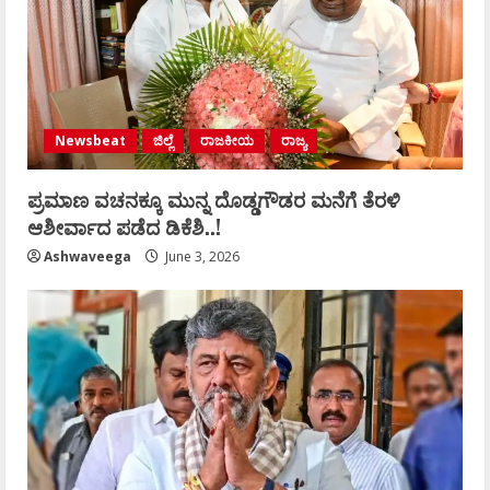
Newsbeat
ಜಿಲ್ಲೆ
ರಾಜಕೀಯ
ರಾಜ್ಯ
ಪ್ರಮಾಣ ವಚನಕ್ಕೂ ಮುನ್ನ ದೊಡ್ಡಗೌಡರ ಮನೆಗೆ ತೆರಳಿ
ಆಶೀರ್ವಾದ ಪಡೆದ ಡಿಕೆಶಿ..!
Ashwaveega
June 3, 2026