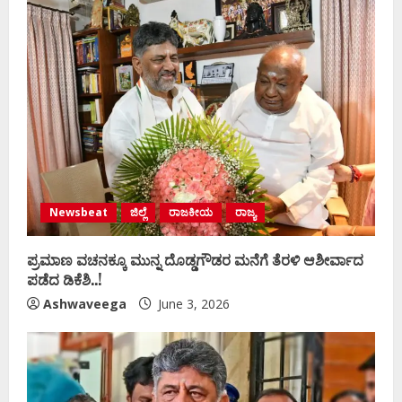
Newsbeat
ಜಿಲ್ಲೆ
ರಾಜಕೀಯ
ರಾಜ್ಯ
ಪ್ರಮಾಣ ವಚನಕ್ಕೂ ಮುನ್ನ ದೊಡ್ಡಗೌಡರ ಮನೆಗೆ ತೆರಳಿ ಆಶೀರ್ವಾದ
ಪಡೆದ ಡಿಕೆಶಿ..!
Ashwaveega
June 3, 2026