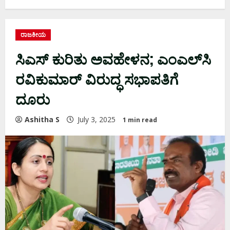
ರಾಜಕೀಯ
ಸಿಎಸ್‌ ಕುರಿತು ಅವಹೇಳನ; ಎಂಎಲ್‌ಸಿ
ರವಿಕುಮಾರ್‌ ವಿರುದ್ಧ ಸಭಾಪತಿಗೆ
ದೂರು
Ashitha S
July 3, 2025
1 min read