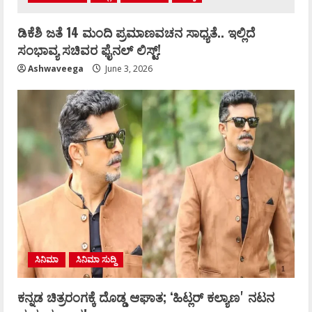
ಡಿಕೆಶಿ ಜತೆ 14 ಮಂದಿ ಪ್ರಮಾಣವಚನ ಸಾಧ್ಯತೆ.. ಇಲ್ಲಿದೆ
ಸಂಭಾವ್ಯ ಸಚಿವರ ಫೈನಲ್ ಲಿಸ್ಟ್‌!
Ashwaveega
June 3, 2026
ಸಿನಿಮಾ
ಸಿನಿಮಾ ಸುದ್ದಿ
ಕನ್ನಡ ಚಿತ್ರರಂಗಕ್ಕೆ ದೊಡ್ಡ ಆಘಾತ; ʻಹಿಟ್ಲರ್ ಕಲ್ಯಾಣʼ ನಟನ