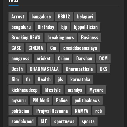
TAGS
Arrest
bangalore
BBK12
belagavi
bengaluru
Birthday
bjp
bjppolitician
Breaking NEWS
breakingnews
Business
CASE
CINEMA
Cm
cmsiddaeamaiaya
congress
cricket
Crime
Darshan
DCM
Death
DHARMASTALA
Dharmasthala
DKS
film
fir
Health
jds
karnataka
kichhasudeep
lifestyle
mandya
Mysore
mysuru
PM Modi
Police
politicalnews
politician
Prajwal Revanna
RAMYA
rcb
sandalwood
SIT
sportnews
sports