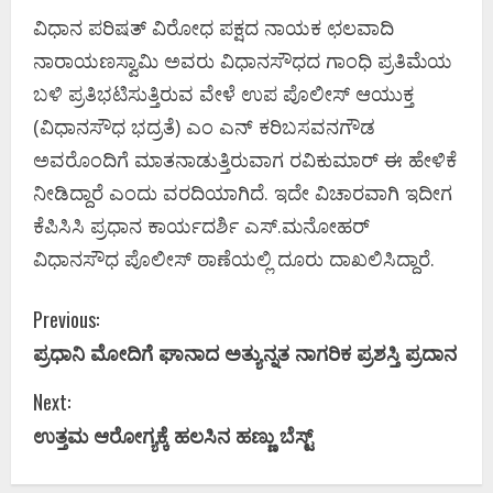
ವಿಧಾನ ಪರಿಷತ್​ ವಿರೋಧ ಪಕ್ಷದ ನಾಯಕ ಛಲವಾದಿ
ನಾರಾಯಣಸ್ವಾಮಿ ಅವರು ವಿಧಾನಸೌಧದ ಗಾಂಧಿ ಪ್ರತಿಮೆಯ
ಬಳಿ ಪ್ರತಿಭಟಿಸುತ್ತಿರುವ ವೇಳೆ ಉಪ ಪೊಲೀಸ್​ ಆಯುಕ್ತ
(ವಿಧಾನಸೌಧ ಭದ್ರತೆ) ಎಂ ಎನ್​ ಕರಿಬಸವನಗೌಡ
ಅವರೊಂದಿಗೆ ಮಾತನಾಡುತ್ತಿರುವಾಗ ರವಿಕುಮಾರ್ ಈ ಹೇಳಿಕೆ
ನೀಡಿದ್ದಾರೆ ಎಂದು ವರದಿಯಾಗಿದೆ. ಇದೇ ವಿಚಾರವಾಗಿ ಇದೀಗ
ಕೆಪಿಸಿಸಿ ಪ್ರಧಾನ ಕಾರ್ಯದರ್ಶಿ ಎಸ್.ಮನೋಹರ್​
ವಿಧಾನಸೌಧ ಪೊಲೀಸ್ ಠಾಣೆಯಲ್ಲಿ ದೂರು ದಾಖಲಿಸಿದ್ದಾರೆ.
C
Previous:
ಪ್ರಧಾನಿ ಮೋದಿಗೆ ಘಾನಾದ ಅತ್ಯುನ್ನತ ನಾಗರಿಕ ಪ್ರಶಸ್ತಿ ಪ್ರದಾನ
o
Next:
n
ಉತ್ತಮ ಆರೋಗ್ಯಕ್ಕೆ ಹಲಸಿನ ಹಣ್ಣು ಬೆಸ್ಟ್
t