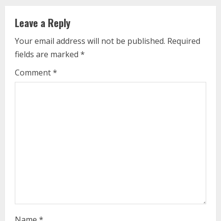
i
Leave a Reply
n
Your email address will not be published.
Required
u
fields are marked
*
e
Comment
*
R
e
a
d
i
n
g
Name
*