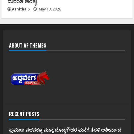
ದುರಂತ ಅಂತ್ಯ!
Ashitha S
May 13, 2026
ABOUT AF THEMES
RECENT POSTS
ಪ್ರಮಾಣ ವಚನಕ್ಕೂ ಮುನ್ನ ದೊಡ್ಡಗೌಡರ ಮನೆಗೆ ತೆರಳಿ ಆಶೀರ್ವಾದ