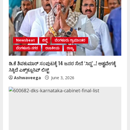
Newsbeat
ಜಿಲ್ಲೆ
ಬೆಂಗಳೂರು ಗ್ರಾಮಾಂತರ
ಬೆಂಗಳೂರು ನಗರ
ರಾಜಕೀಯ
ರಾಜ್ಯ
ಡಿ.ಕೆ ಶಿವಕುಮಾರ್‌ ಸಂಪುಟಕ್ಕೆ 14 ಜನರ ಸೇನೆ ʻಸಿದ್ದʼ..! ಅಶ್ವವೇಗಕ್ಕೆ
ಸಿಕ್ಕಿದೆ ಎಕ್ಸ್‌ಕ್ಲೂಸಿವ್‌ ಲಿಸ್ಟ್‌
Ashwaveega
June 3, 2026