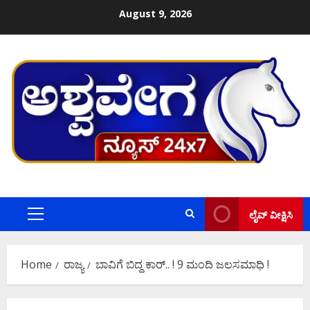
Skip
August 9, 2026
to
content
ಲೈವ್ ವೀಕ್ಷಿಸಿ
Primary
Menu
Home
ರಾಜ್ಯ
ಬಾವಿಗೆ ಬಿದ್ದ ಕಾರ್‌.. ! 9 ಮಂದಿ ಜಲಸಮಾಧಿ !