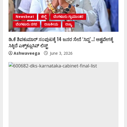
Newsbeat
ಜಿಲ್ಲೆ
ಬೆಂಗಳೂರು ಗ್ರಾಮಾಂತರ
ಬೆಂಗಳೂರು ನಗರ
ರಾಜಕೀಯ
ರಾಜ್ಯ
ಡಿ.ಕೆ ಶಿವಕುಮಾರ್‌ ಸಂಪುಟಕ್ಕೆ 14 ಜನರ ಸೇನೆ ʻಸಿದ್ದʼ..! ಅಶ್ವವೇಗಕ್ಕೆ
ಸಿಕ್ಕಿದೆ ಎಕ್ಸ್‌ಕ್ಲೂಸಿವ್‌ ಲಿಸ್ಟ್‌
Ashwaveega
June 3, 2026