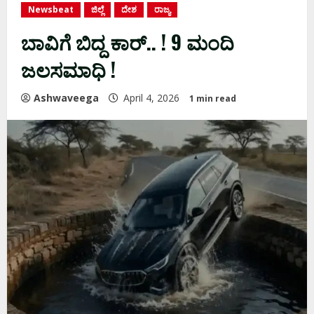
Newsbeat
ಜಿಲ್ಲೆ
ದೇಶ
ರಾಜ್ಯ
ಬಾವಿಗೆ ಬಿದ್ದ ಕಾರ್‌.. ! 9 ಮಂದಿ
ಜಲಸಮಾಧಿ !
Ashwaveega
April 4, 2026
1 min read