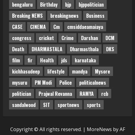
bengaluru
Birthday
bjp
bjppolitician
Breaking NEWS
breakingnews
Business
CASE
CINEMA
Cm
cmsiddaeamaiaya
congress
cricket
Crime
Darshan
DCM
Death
DHARMASTALA
Dharmasthala
DKS
film
fir
Health
jds
karnataka
kichhasudeep
lifestyle
mandya
Mysore
mysuru
PM Modi
Police
politicalnews
politician
Prajwal Revanna
RAMYA
rcb
sandalwood
SIT
sportnews
sports
Copyright © All rights reserved.
|
MoreNews
by AF