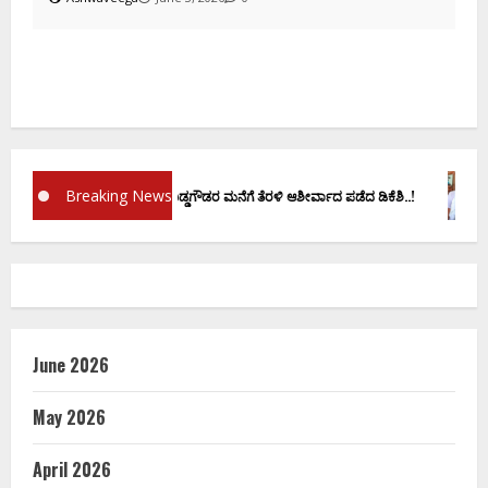
ದ
Breaking News
ಪ್ರಮಾಣ ವಚನಕ್ಕೂ ಮುನ್ನ ದೊಡ್ಡಗೌಡರ ಮನೆಗೆ ತೆರಳಿ ಆಶೀರ್ವಾದ ಪಡೆದ ಡಿಕೆಶಿ..!
ಡಿ.ಕ
June 2026
May 2026
April 2026