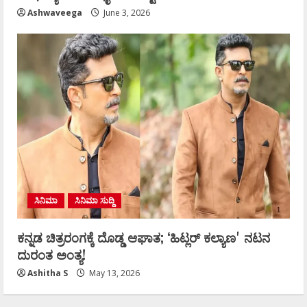
Ashwaveega
June 3, 2026
ಸಿನಿಮಾ
ಸಿನಿಮಾ ಸುದ್ದಿ
ಕನ್ನಡ ಚಿತ್ರರಂಗಕ್ಕೆ ದೊಡ್ಡ ಆಘಾತ; ʻಹಿಟ್ಲರ್ ಕಲ್ಯಾಣʼ ನಟನ
ದುರಂತ ಅಂತ್ಯ!
Ashitha S
May 13, 2026