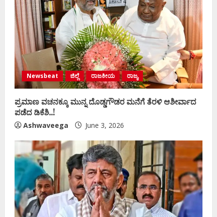
Newsbeat
ಜಿಲ್ಲೆ
ರಾಜಕೀಯ
ರಾಜ್ಯ
ಪ್ರಮಾಣ ವಚನಕ್ಕೂ ಮುನ್ನ ದೊಡ್ಡಗೌಡರ ಮನೆಗೆ ತೆರಳಿ ಆಶೀರ್ವಾದ
ಪಡೆದ ಡಿಕೆಶಿ..!
Ashwaveega
June 3, 2026