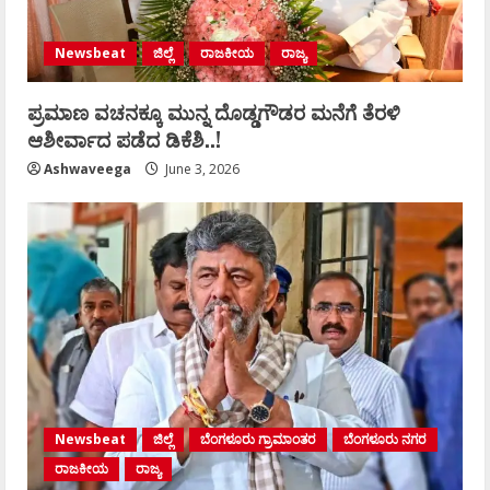
Newsbeat
ಜಿಲ್ಲೆ
ರಾಜಕೀಯ
ರಾಜ್ಯ
ಪ್ರಮಾಣ ವಚನಕ್ಕೂ ಮುನ್ನ ದೊಡ್ಡಗೌಡರ ಮನೆಗೆ ತೆರಳಿ
ಆಶೀರ್ವಾದ ಪಡೆದ ಡಿಕೆಶಿ..!
Ashwaveega
June 3, 2026
Newsbeat
ಜಿಲ್ಲೆ
ಬೆಂಗಳೂರು ಗ್ರಾಮಾಂತರ
ಬೆಂಗಳೂರು ನಗರ
ರಾಜಕೀಯ
ರಾಜ್ಯ