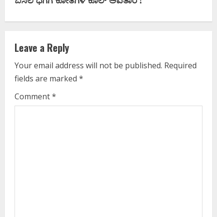
i
n
Leave a Reply
u
Your email address will not be published.
Required
e
fields are marked
*
R
Comment
*
e
a
d
i
n