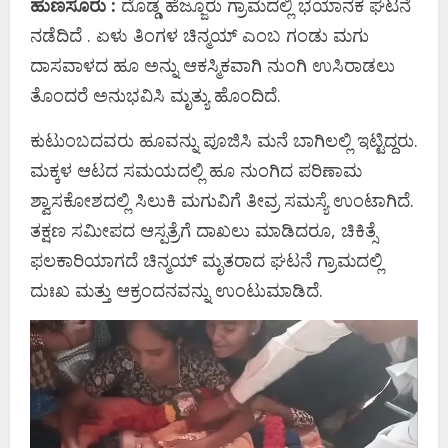
ಹುಣಸೂರು :
ದೊಡ್ಡ ಹೆಜ್ಜೂರು ಗ್ರಾಮದಲ್ಲಿ ಭಯಾನಕ ಘಟನೆ
ನಡೆದಿದೆ . ಏಳು ತಿಂಗಳ ಚಿನ್ಮಯ್ ಎಂಬ ಗಂಡು ಮಗು
ದಾಸವಾಳದ ಹೂ ಅನ್ನು ಆಕಸ್ಮಿಕವಾಗಿ ನುಂಗಿ ಉಸಿರಾಡಲು
ತೊಂದರೆ ಅನುಭವಿಸಿ ಮೃತ್ಯು ಹೊಂದಿದೆ.
ಕುಟುಂಬದವರು ಹೂವನ್ನು ಪೂಜಿಸಿ ಮನೆ ಬಾಗಿಲಲ್ಲಿ ಇಟ್ಟಿದ್ದರು.
ಮಕ್ಕಳ ಆಟದ ಸಮಯದಲ್ಲಿ ಹೂ ನುಂಗಿದ ಪರಿಣಾಮ
ಶ್ವಾಸಕೋಶದಲ್ಲಿ ಸಿಲುಕಿ ಮಗುವಿಗೆ ತೀವ್ರ ಸಮಸ್ಯೆ ಉಂಟಾಗಿದೆ.
ತಕ್ಷಣ ಸಮೀಪದ ಆಸ್ಪತ್ರೆಗೆ ದಾಖಲು ಮಾಡಿದರೂ, ಚಿಕಿತ್ಸೆ
ಫಲಕಾರಿಯಾಗದೆ ಚಿನ್ಮಯ್ ಮೃತರಾದ ಘಟನೆ ಗ್ರಾಮದಲ್ಲಿ
ದುಃಖ ಮತ್ತು ಆಕ್ರಂದನವನ್ನು ಉಂಟುಮಾಡಿದೆ.