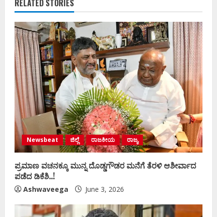
RELATED STORIES
Newsbeat
ಜಿಲ್ಲೆ
ರಾಜಕೀಯ
ರಾಜ್ಯ
ಪ್ರಮಾಣ ವಚನಕ್ಕೂ ಮುನ್ನ ದೊಡ್ಡಗೌಡರ ಮನೆಗೆ ತೆರಳಿ ಆಶೀರ್ವಾದ
ಪಡೆದ ಡಿಕೆಶಿ..!
Ashwaveega
June 3, 2026