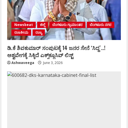
Newsbeat
ಜಿಲ್ಲೆ
ಬೆಂಗಳೂರು ಗ್ರಾಮಾಂತರ
ಬೆಂಗಳೂರು ನಗರ
ರಾಜಕೀಯ
ರಾಜ್ಯ
ಡಿ.ಕೆ ಶಿವಕುಮಾರ್‌ ಸಂಪುಟಕ್ಕೆ 14 ಜನರ ಸೇನೆ ʻಸಿದ್ದʼ..!
ಅಶ್ವವೇಗಕ್ಕೆ ಸಿಕ್ಕಿದೆ ಎಕ್ಸ್‌ಕ್ಲೂಸಿವ್‌ ಲಿಸ್ಟ್‌
Ashwaveega
June 3, 2026