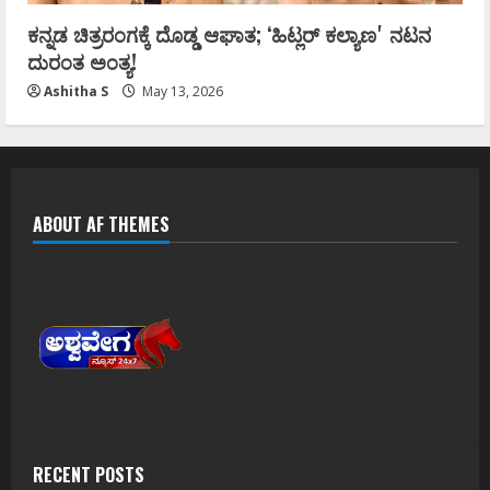
ಕನ್ನಡ ಚಿತ್ರರಂಗಕ್ಕೆ ದೊಡ್ಡ ಆಘಾತ; ʻಹಿಟ್ಲರ್ ಕಲ್ಯಾಣʼ ನಟನ
ದುರಂತ ಅಂತ್ಯ!
Ashitha S
May 13, 2026
ABOUT AF THEMES
RECENT POSTS