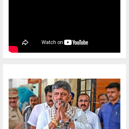
Newsbeat
ಜಿಲ್ಲೆ
ರಾಜಕೀಯ
ರಾಜ್ಯ
ಡಿಕೆಶಿ ಜತೆ 14 ಮಂದಿ ಪ್ರಮಾಣವಚನ ಸಾಧ್ಯತೆ.. ಇಲ್ಲಿದೆ
ಸಂಭಾವ್ಯ ಸಚಿವರ ಫೈನಲ್ ಲಿಸ್ಟ್‌!
Ashwaveega
June 3, 2026
0