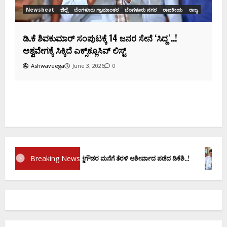
ಕ
ದ
Breaking News
ರಮಾಣ ವಚನಕ್ಕೂ ಮುನ್ನ ದೊಡ್ಡಗೌಡರ ಮನೆಗೆ ತೆರಳಿ ಆಶೀರ್ವಾದ ಪಡೆದ ಡಿಕೆಶಿ..!
ಡಿ.ಕೆ 