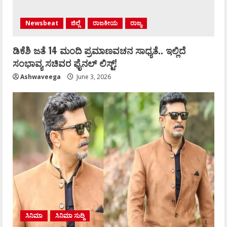
Newsbeat
ಜಿಲ್ಲೆ
ರಾಜಕೀಯ
ರಾಜ್ಯ
ಡಿಕೆಶಿ ಜತೆ 14 ಮಂದಿ ಪ್ರಮಾಣವಚನ ಸಾಧ್ಯತೆ.. ಇಲ್ಲಿದೆ
ಸಂಭಾವ್ಯ ಸಚಿವರ ಫೈನಲ್ ಲಿಸ್ಟ್‌!
Ashwaveega
June 3, 2026
ಸಿನಿಮಾ
ಸಿನಿಮಾ ಸುದ್ದಿ