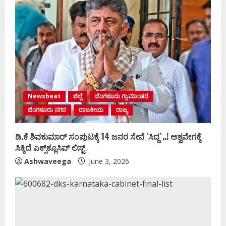
Newsbeat
ಜಿಲ್ಲೆ
ಬೆಂಗಳೂರು ಗ್ರಾಮಾಂತರ
ಬೆಂಗಳೂರು ನಗರ
ರಾಜಕೀಯ
ರಾಜ್ಯ
ಡಿ.ಕೆ ಶಿವಕುಮಾರ್‌ ಸಂಪುಟಕ್ಕೆ 14 ಜನರ ಸೇನೆ ʻಸಿದ್ದʼ..! ಅಶ್ವವೇಗಕ್ಕೆ
ಸಿಕ್ಕಿದೆ ಎಕ್ಸ್‌ಕ್ಲೂಸಿವ್‌ ಲಿಸ್ಟ್‌
Ashwaveega
June 3, 2026