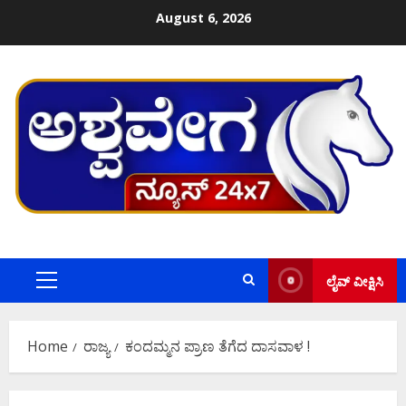
Skip
August 6, 2026
to
content
ಲೈವ್ ವೀಕ್ಷಿಸಿ
Primary
Menu
Home
ರಾಜ್ಯ
ಕಂದಮ್ಮನ ಪ್ರಾಣ ತೆಗೆದ ದಾಸವಾಳ !