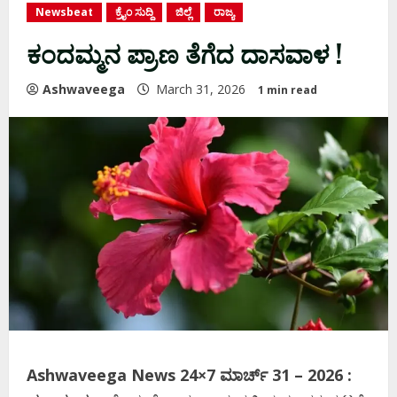
Newsbeat
ಕ್ರೈಂ ಸುದ್ದಿ
ಜಿಲ್ಲೆ
ರಾಜ್ಯ
ಕಂದಮ್ಮನ ಪ್ರಾಣ ತೆಗೆದ ದಾಸವಾಳ !
Ashwaveega
March 31, 2026
1 min read
Ashwaveega News 24×7 ಮಾರ್ಚ್‌ 31 – 2026 :