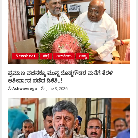
Newsbeat
ಜಿಲ್ಲೆ
ರಾಜಕೀಯ
ರಾಜ್ಯ
ಪ್ರಮಾಣ ವಚನಕ್ಕೂ ಮುನ್ನ ದೊಡ್ಡಗೌಡರ ಮನೆಗೆ ತೆರಳಿ
ಆಶೀರ್ವಾದ ಪಡೆದ ಡಿಕೆಶಿ..!
Ashwaveega
June 3, 2026