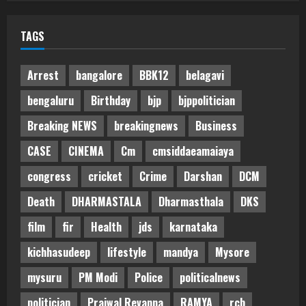
TAGS
Arrest
bangalore
BBK12
belagavi
bengaluru
Birthday
bjp
bjppolitician
Breaking NEWS
breakingnews
Business
CASE
CINEMA
Cm
cmsiddaeamaiaya
congress
cricket
Crime
Darshan
DCM
Death
DHARMASTALA
Dharmasthala
DKS
film
fir
Health
jds
karnataka
kichhasudeep
lifestyle
mandya
Mysore
mysuru
PM Modi
Police
politicalnews
politician
Prajwal Revanna
RAMYA
rcb