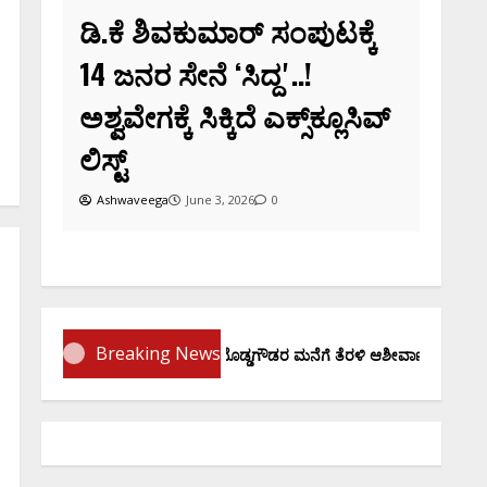
ವಕುಮಾರ್‌ ಸಂಪುಟಕ್ಕೆ
ನೆ ʻಸಿದ್ದʼ..!
 ಸಿಕ್ಕಿದೆ ಎಕ್ಸ್‌ಕ್ಲೂಸಿವ್‌
June 3, 2026
0
Breaking News
ಪ್ರಮಾಣ ವಚನಕ್ಕೂ ಮುನ್ನ ದೊಡ್ಡಗೌಡರ ಮನೆಗೆ ತೆರಳಿ ಆಶೀರ್ವಾದ ಪಡೆದ ಡಿಕೆಶಿ..!