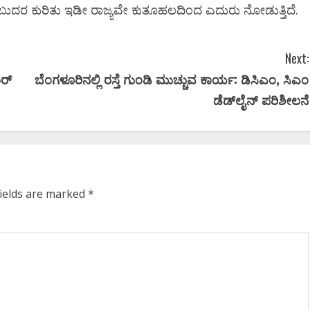
ಂಬುದರ ಕುರಿತು ಇಡೀ ರಾಜ್ಯವೇ ಕುತೂಹಲದಿಂದ ಎದುರು ನೋಡುತ್ತಿದೆ.
ಡಿ.ಕೆ ಶಿ
ಪ್ರಮಾಣ ವಚನಕ್ಕೂ ಮುನ್ನ
14 ಜನರ ಸೇ
Next:
ದೊಡ್ಡಗೌಡರ ಮನೆಗೆ ತೆರಳಿ
ಅಶ್ವವೇಗಕ್ಕೆ
ಾರ್
ಬೆಂಗಳೂರಿನಲ್ಲಿ ರಸ್ತೆ ಗುಂಡಿ ಮುಚ್ಚುವ ಕಾರ್ಯ: ಡಿಸಿಎಂ, ಸಿಎಂ
ಆಶೀರ್ವಾದ ಪಡೆದ ಡಿಕೆಶಿ..!
ಲಿಸ್ಟ್‌
ಡೆಡ್‌ಲೈನ್ ಪರಿಶೀಲನೆ
Ashwaveega
June 3, 2026
0
Ashwaveega
fields are marked
*