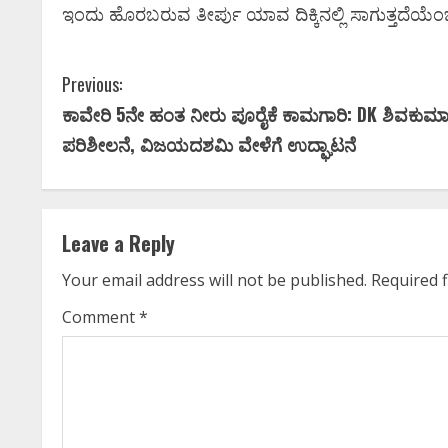
ಇಂದು ಹೊರಬರುವ ತೀರ್ಪು ಯಾವ ದಿಕ್ಕಿನಲ್ಲಿ ಸಾಗುತ್ತದೆಯೆ
ಕನ್ನಡ ಚಿತ್ರರಂಗಕ್ಕೆ ದೊಡ್ಡ
C
Previous:
ಆಘಾತ; ʻಹಿಟ್ಲರ್ ಕಲ್ಯಾಣʼ
ಕಾವೇರಿ 5ನೇ ಹಂತ ನೀರು ಪೂರೈಕೆ ಕಾಮಗಾರಿ: DK ಶಿವಕುಮ
o
ನಟನ ದುರಂತ ಅಂತ್ಯ!
ಪರಿಶೀಲನೆ, ವಿಜಯದಶಮಿ ವೇಳೆಗೆ ಉದ್ಘಾಟನೆ
n
Ashitha S
May 13, 2026
0
t
Leave a Reply
i
Your email address will not be published.
Required 
n
Comment
*
u
e
R