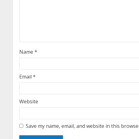
e
a
d
i
Name
*
n
g
Email
*
Website
Save my name, email, and website in this browse