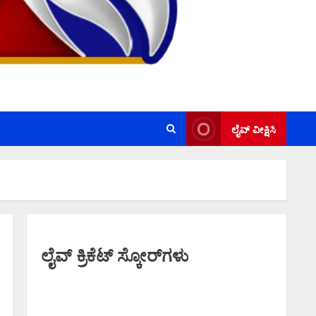
ಲೈವ್ ವೀಕ್ಷಿಸಿ
ಲೈವ್ ಕ್ರಿಕೆಟ್ ಸ್ಕೋರ್‌ಗಳು