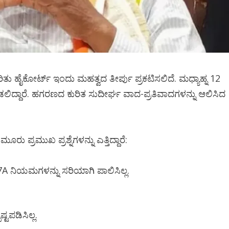
ತು ಹೈಕೋರ್ಟ್ ಇಂದು ಮಹತ್ವದ ತೀರ್ಪು ಪ್ರಕಟಿಸಲಿದೆ. ಮಧ್ಯಾಹ್ನ 12
ಡಲಿದ್ದಾರೆ. ಹಗರಣದ ಕುರಿತ ಸುದೀರ್ಘ ವಾದ-ಪ್ರತಿವಾದಗಳನ್ನು ಆಲಿಸಿದ
ು ಪ್ರಮುಖ ಪ್ರಶ್ನೆಗಳನ್ನು ಎತ್ತಿದ್ದಾರೆ:
7A ನಿಯಮಗಳನ್ನು ಸರಿಯಾಗಿ ಪಾಲಿಸಿಲ್ಲ.
ಟಪಡಿಸಿಲ್ಲ.