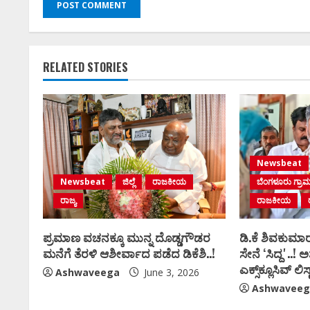
RELATED STORIES
Newsbeat
Newsbeat
ಜಿಲ್ಲೆ
ರಾಜಕೀಯ
ಬೆಂಗಳೂರು ಗ್ರಾ
ರಾಜ್ಯ
ರಾಜಕೀಯ
ಪ್ರಮಾಣ ವಚನಕ್ಕೂ ಮುನ್ನ ದೊಡ್ಡಗೌಡರ
ಡಿ.ಕೆ ಶಿವಕುಮಾರ
ಮನೆಗೆ ತೆರಳಿ ಆಶೀರ್ವಾದ ಪಡೆದ ಡಿಕೆಶಿ..!
ಸೇನೆ ʻಸಿದ್ದʼ..! ಅಶ್
ಎಕ್ಸ್‌ಕ್ಲೂಸಿವ್‌ ಲಿಸ್ಟ
Ashwaveega
June 3, 2026
Ashwaveeg