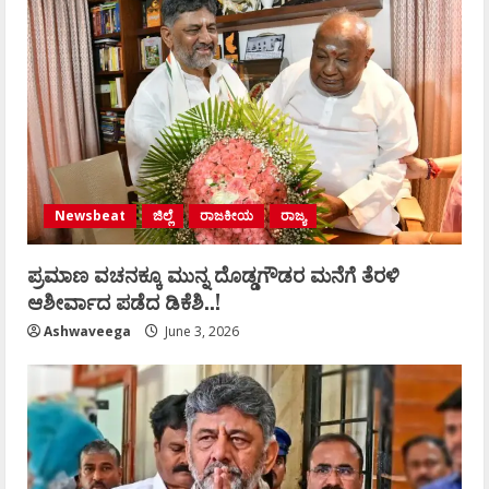
Newsbeat
ಜಿಲ್ಲೆ
ರಾಜಕೀಯ
ರಾಜ್ಯ
ಪ್ರಮಾಣ ವಚನಕ್ಕೂ ಮುನ್ನ ದೊಡ್ಡಗೌಡರ ಮನೆಗೆ ತೆರಳಿ
ಆಶೀರ್ವಾದ ಪಡೆದ ಡಿಕೆಶಿ..!
Ashwaveega
June 3, 2026