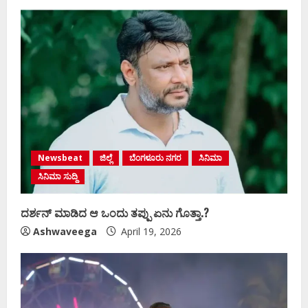
Newsbeat
ಜಿಲ್ಲೆ
ಬೆಂಗಳೂರು ನಗರ
ಸಿನಿಮಾ
ಸಿನಿಮಾ ಸುದ್ದಿ
ದರ್ಶನ್‌ ಮಾಡಿದ ಆ ಒಂದು ತಪ್ಪು ಏನು ಗೊತ್ತಾ.?
Ashwaveega
April 19, 2026