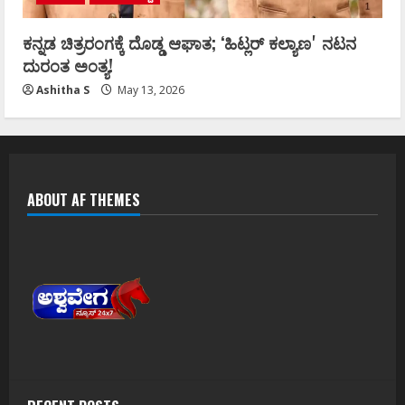
ಕನ್ನಡ ಚಿತ್ರರಂಗಕ್ಕೆ ದೊಡ್ಡ ಆಘಾತ; ʻಹಿಟ್ಲರ್ ಕಲ್ಯಾಣʼ ನಟನ
ದುರಂತ ಅಂತ್ಯ!
Ashitha S
May 13, 2026
ABOUT AF THEMES