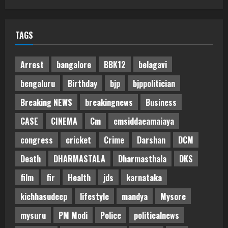
TAGS
Arrest
bangalore
BBK12
belagavi
bengaluru
Birthday
bjp
bjppolitician
Breaking NEWS
breakingnews
Business
CASE
CINEMA
Cm
cmsiddaeamaiaya
congress
cricket
Crime
Darshan
DCM
Death
DHARMASTALA
Dharmasthala
DKS
film
fir
Health
jds
karnataka
kichhasudeep
lifestyle
mandya
Mysore
mysuru
PM Modi
Police
politicalnews