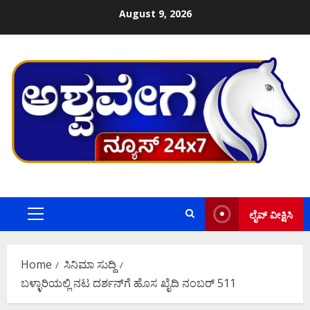
Skip
August 9, 2026
to
content
ಲೈವ್ ವೀಕ್ಷಿಸಿ
Primary
Menu
Home
ಸಿನಿಮಾ ಸುದ್ದಿ
ಬಳ್ಳಾರಿಯಲ್ಲಿ ನಟ ದರ್ಶನ್‌ಗೆ ಹೊಸ ಖೈದಿ ನಂಬರ್ 511