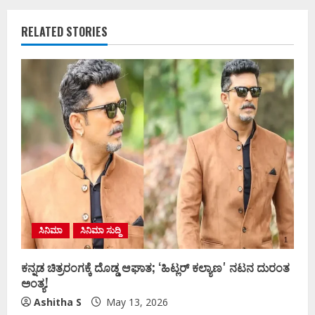
RELATED STORIES
ಸಿನಿಮಾ
ಸಿನಿಮಾ ಸುದ್ದಿ
ಕನ್ನಡ ಚಿತ್ರರಂಗಕ್ಕೆ ದೊಡ್ಡ ಆಘಾತ; ʻಹಿಟ್ಲರ್ ಕಲ್ಯಾಣʼ ನಟನ ದುರಂತ
ಅಂತ್ಯ!
Ashitha S
May 13, 2026