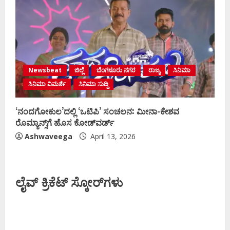
Newsbeat
ಜಿಲ್ಲೆ
ಬೆಂಗಳೂರು ನಗರ
ರಾಜ್ಯ
ಸಿನಿಮಾ
ಸಿನಿಮಾ ವಿಮರ್ಶೆ
ಸಿನಿಮಾ ಸುದ್ದಿ
‘ನಂದಗೋಕುಲ’ದಲ್ಲಿ ‘ಒಟಿಪಿ’ ಸಂಚಲನ: ಮೀನಾ-ಕೇಶವ
ರೊಮ್ಯಾನ್ಸ್‌ಗೆ ಹೊಸ ಕೋಡ್‌ವರ್ಡ್
Ashwaveega
April 13, 2026
ಲೈವ್ ಕ್ರಿಕೆಟ್ ಸ್ಕೋರ್‌ಗಳು