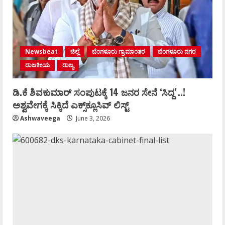
Newsbeat
ಜಿಲ್ಲೆ
ಬೆಂಗಳೂರು ಗ್ರಾಮಾಂತರ
ಬೆಂಗಳೂರು ನಗರ
ರಾಜಕೀಯ
ರಾಜ್ಯ
ಡಿ.ಕೆ ಶಿವಕುಮಾರ್‌ ಸಂಪುಟಕ್ಕೆ 14 ಜನರ ಸೇನೆ ʻಸಿದ್ದʼ..!
ಅಶ್ವವೇಗಕ್ಕೆ ಸಿಕ್ಕಿದೆ ಎಕ್ಸ್‌ಕ್ಲೂಸಿವ್‌ ಲಿಸ್ಟ್‌
Ashwaveega
June 3, 2026