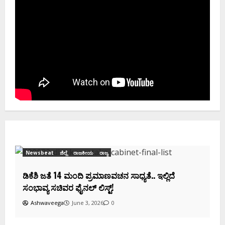
Newsbeat
ಜಿಲ್ಲೆ
ರಾಜಕೀಯ
ರಾಜ್ಯ
ಡಿಕೆಶಿ ಜತೆ 14 ಮಂದಿ ಪ್ರಮಾಣವಚನ ಸಾಧ್ಯತೆ.. ಇಲ್ಲಿದೆ
ಸಂಭಾವ್ಯ ಸಚಿವರ ಫೈನಲ್ ಲಿಸ್ಟ್‌!
Ashwaveega
June 3, 2026
0