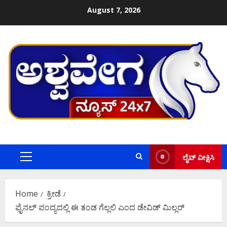
Skip
August 7, 2026
to
content
ಲೈವ್ ವೀಕ್ಷಿಸಿ
Primary
Menu
Home
ಕ್ರೀಡೆ
ಫೈನಲ್‌ ಪಂದ್ಯದಲ್ಲಿ ಈ ತಂಡ ಗೆಲ್ಲಲಿ ಎಂದ ಡೇವಿಡ್‌ ಮಿಲ್ಲರ್‌