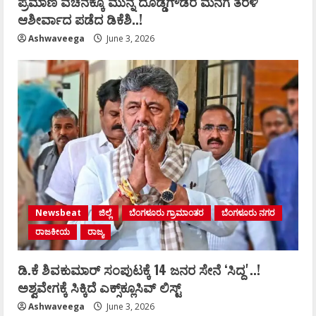
ಪ್ರಮಾಣ ವಚನಕ್ಕೂ ಮುನ್ನ ದೊಡ್ಡಗೌಡರ ಮನೆಗೆ ತೆರಳಿ
ಆಶೀರ್ವಾದ ಪಡೆದ ಡಿಕೆಶಿ..!
Ashwaveega
June 3, 2026
Newsbeat
ಜಿಲ್ಲೆ
ಬೆಂಗಳೂರು ಗ್ರಾಮಾಂತರ
ಬೆಂಗಳೂರು ನಗರ
ರಾಜಕೀಯ
ರಾಜ್ಯ
ಡಿ.ಕೆ ಶಿವಕುಮಾರ್‌ ಸಂಪುಟಕ್ಕೆ 14 ಜನರ ಸೇನೆ ʻಸಿದ್ದʼ..!
ಅಶ್ವವೇಗಕ್ಕೆ ಸಿಕ್ಕಿದೆ ಎಕ್ಸ್‌ಕ್ಲೂಸಿವ್‌ ಲಿಸ್ಟ್‌
Ashwaveega
June 3, 2026