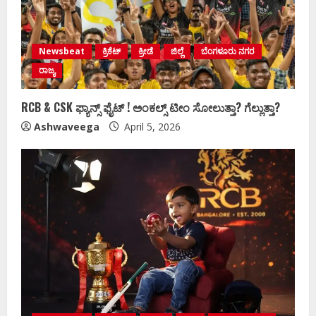
Newsbeat
ಕ್ರಿಕೆಟ್
ಕ್ರೀಡೆ
ಜಿಲ್ಲೆ
ಬೆಂಗಳೂರು ನಗರ
ರಾಜ್ಯ
RCB & CSK ಫ್ಯಾನ್ಸ್‌ ಫೈಟ್ !‌ ಅಂಕಲ್ಸ್‌ ಟೀಂ ಸೋಲುತ್ತಾ? ಗೆಲ್ಲುತ್ತಾ?
Ashwaveega
April 5, 2026