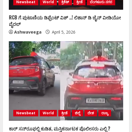
Newsbeat
World
ಕ್ರಿಕೆಟ್
ಕ್ರೀಡೆ
ಬೆಂಗಳೂರು ನಗರ
RCB ಗೆ ಪುಟಾಣಿಯ ಡಿಫ್ರೆಂಟ್‌ ವಿಶ್ ..! ಲಿಶಾನ್‌ ಡಿ ಜೈನ್‌ ವೀಡಿಯೋ
ವೈರಲ್
Ashwaveega
April 5, 2026
Newsbeat
World
ಕ್ರೀಡೆ
ಜಿಲ್ಲೆ
ದೇಶ
ರಾಜ್ಯ
ಕಾರ್ ಸನ್‌ರೂಫಲ್ಲಿ ಕುಡಿತ, ಮಸ್ತಿಕರ್ನಾಟಕ ಪೊಲೀಸರು ಎಲ್ಲಿ ?