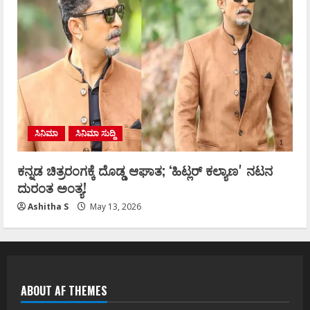
ಸಿನಿಮಾ
ಸಿನಿಮಾ ಸುದ್ದಿ
ಕನ್ನಡ ಚಿತ್ರರಂಗಕ್ಕೆ ದೊಡ್ಡ ಆಘಾತ; ʻಹಿಟ್ಲರ್ ಕಲ್ಯಾಣʼ ನಟನ
ದುರಂತ ಅಂತ್ಯ!
Ashitha S
May 13, 2026
ABOUT AF THEMES