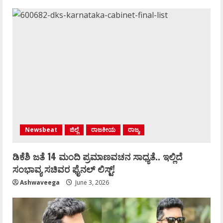
Newsbeat
ಜಿಲ್ಲೆ
ರಾಜಕೀಯ
ರಾಜ್ಯ
ಡಿಕೆಶಿ ಜತೆ 14 ಮಂದಿ ಪ್ರಮಾಣವಚನ ಸಾಧ್ಯತೆ.. ಇಲ್ಲಿದೆ
ಸಂಭಾವ್ಯ ಸಚಿವರ ಫೈನಲ್ ಲಿಸ್ಟ್‌!
Ashwaveega
June 3, 2026