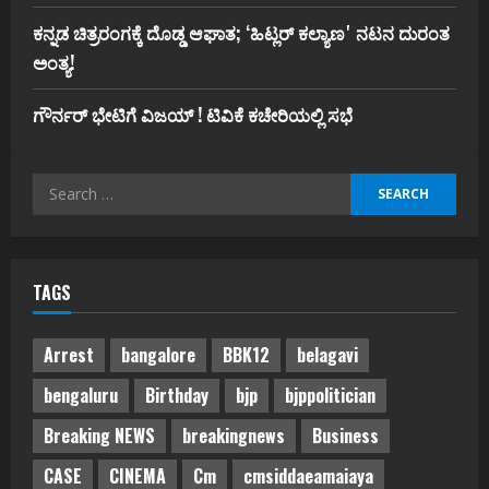
ಕನ್ನಡ ಚಿತ್ರರಂಗಕ್ಕೆ ದೊಡ್ಡ ಆಘಾತ; ʻಹಿಟ್ಲರ್ ಕಲ್ಯಾಣʼ ನಟನ ದುರಂತ
ಅಂತ್ಯ!
ಗೌರ್ನರ್‌ ಭೇಟಿಗೆ ವಿಜಯ್‌ ! ಟಿವಿಕೆ ಕಚೇರಿಯಲ್ಲಿ ಸಭೆ
Search
for:
TAGS
Arrest
bangalore
BBK12
belagavi
bengaluru
Birthday
bjp
bjppolitician
Breaking NEWS
breakingnews
Business
CASE
CINEMA
Cm
cmsiddaeamaiaya