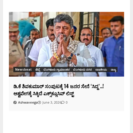
Newsbeat
ಜಿಲ್ಲೆ
ರಾಜಕೀಯ
ರಾಜ್ಯ
ಡಿಕೆಶಿ ಜತೆ 14 ಮಂದಿ ಪ್ರಮಾಣವಚನ ಸಾಧ್ಯತೆ.. ಇಲ್ಲಿದೆ
ಸಂಭಾವ್ಯ ಸಚಿವರ ಫೈನಲ್ ಲಿಸ್ಟ್‌!
Ashwaveega
June 3, 2026
0
ಕ
ದ