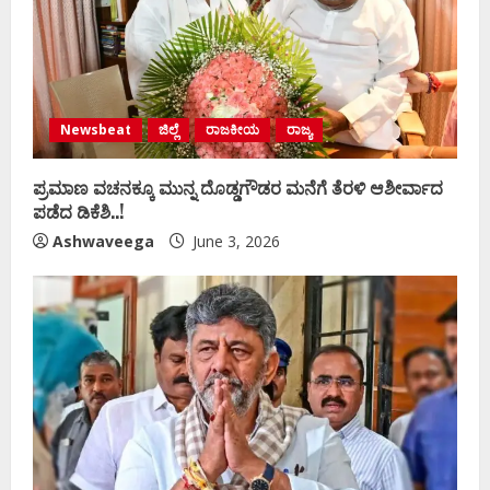
Newsbeat
ಜಿಲ್ಲೆ
ರಾಜಕೀಯ
ರಾಜ್ಯ
ಪ್ರಮಾಣ ವಚನಕ್ಕೂ ಮುನ್ನ ದೊಡ್ಡಗೌಡರ ಮನೆಗೆ ತೆರಳಿ ಆಶೀರ್ವಾದ
ಪಡೆದ ಡಿಕೆಶಿ..!
Ashwaveega
June 3, 2026