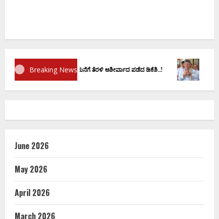
Breaking News
ನಕ್ಕೂ ಮುನ್ನ ದೊಡ್ಡಗೌಡರ ಮನೆಗೆ ತೆರಳಿ ಆಶೀರ್ವಾದ ಪಡೆದ ಡಿಕೆಶಿ..!
ಡಿ.ಕೆ ಶಿವಕುಮಾರ್
June 2026
May 2026
April 2026
March 2026