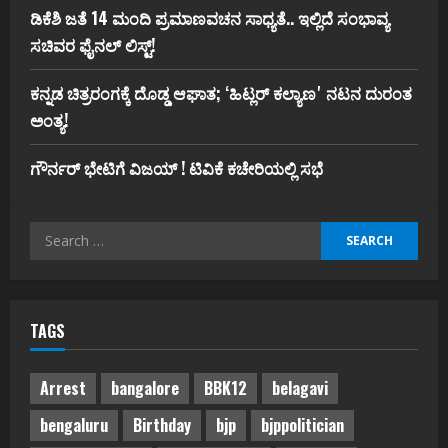
ಡಿಕೆಶಿ ಜತೆ 14 ಮಂದಿ ಪ್ರಮಾಣವಚನ ಸಾಧ್ಯತೆ.. ಇಲ್ಲಿದೆ ಸಂಭಾವ್ಯ
ಸಚಿವರ ಫೈನಲ್ ಲಿಸ್ಟ್‌!
ಕನ್ನಡ ಚಿತ್ರರಂಗಕ್ಕೆ ದೊಡ್ಡ ಆಘಾತ; ʻಹಿಟ್ಲರ್ ಕಲ್ಯಾಣʼ ನಟನ ದುರಂತ
ಅಂತ್ಯ!
ಗೌರ್ನರ್‌ ಭೇಟಿಗೆ ವಿಜಯ್‌ ! ಟಿವಿಕೆ ಕಚೇರಿಯಲ್ಲಿ ಸಭೆ
Search
for:
TAGS
Arrest
bangalore
BBK12
belagavi
bengaluru
Birthday
bjp
bjppolitician