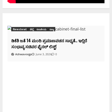
Newsbeat
ಜಿಲ್ಲೆ
ರಾಜಕೀಯ
ರಾಜ್ಯ
ಡಿಕೆಶಿ ಜತೆ 14 ಮಂದಿ ಪ್ರಮಾಣವಚನ ಸಾಧ್ಯತೆ.. ಇಲ್ಲಿದೆ
ಸಂಭಾವ್ಯ ಸಚಿವರ ಫೈನಲ್ ಲಿಸ್ಟ್‌!
Ashwaveega
June 3, 2026
0
ಕ
ದ