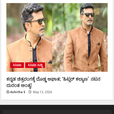
ಸಿನಿಮಾ
ಸಿನಿಮಾ ಸುದ್ದಿ
ಕನ್ನಡ ಚಿತ್ರರಂಗಕ್ಕೆ ದೊಡ್ಡ ಆಘಾತ; ʻಹಿಟ್ಲರ್ ಕಲ್ಯಾಣʼ ನಟನ
ದುರಂತ ಅಂತ್ಯ!
Ashitha S
May 13, 2026