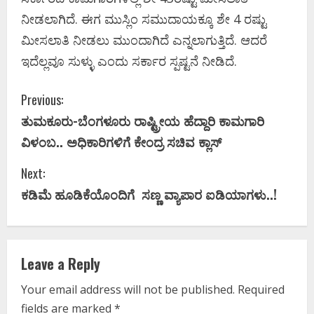
ನೀಡಲಾಗಿದೆ. ಈಗ ಮುಸ್ಲಿಂ ಸಮುದಾಯಕ್ಕೂ ಶೇ 4 ರಷ್ಟು
ಮೀಸಲಾತಿ ನೀಡಲು ಮುಂದಾಗಿದೆ ಎನ್ನಲಾಗುತ್ತಿದೆ. ಆದರೆ
ಇದೆಲ್ಲವೂ ಸುಳ್ಳು ಎಂದು ಸರ್ಕಾರ ಸ್ಪಷ್ಟನೆ ನೀಡಿದೆ.
C
Previous:
ತುಮಕೂರು-ಬೆಂಗಳೂರು ರಾಷ್ಟ್ರೀಯ ಹೆದ್ದಾರಿ ಕಾಮಗಾರಿ
o
ವಿಳಂಬ.. ಅಧಿಕಾರಿಗಳಿಗೆ ಕೇಂದ್ರ ಸಚಿವ ಕ್ಲಾಸ್
n
Next:
t
ಕಡಿಮೆ ಹೂಡಿಕೆಯೊಂದಿಗೆ ಸಣ್ಣ ವ್ಯಾಪಾರ ಐಡಿಯಾಗಳು..!
i
n
Leave a Reply
u
Your email address will not be published.
Required
e
fields are marked
*