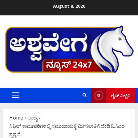
Skip
August 8, 2026
to
content
ಲೈವ್ ವೀಕ್ಷಿಸಿ
Primary
Menu
Home
ರಾಜ್ಯ
ಸಿವಿಲ್ ಕಾಮಗಾರಿಗಳಲ್ಲಿ ಸಮುದಾಯಕ್ಕೆ ಮೀಸಲಾತಿಗೆ ಬೇಡಿಕೆ..ಸಿಎಂ
ಸ್ಪಷ್ಟನೆ