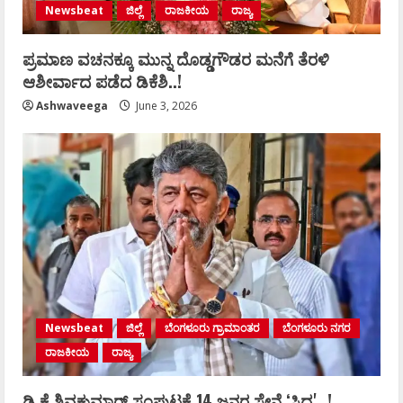
Newsbeat
ಜಿಲ್ಲೆ
ರಾಜಕೀಯ
ರಾಜ್ಯ
ಪ್ರಮಾಣ ವಚನಕ್ಕೂ ಮುನ್ನ ದೊಡ್ಡಗೌಡರ ಮನೆಗೆ ತೆರಳಿ
ಆಶೀರ್ವಾದ ಪಡೆದ ಡಿಕೆಶಿ..!
Ashwaveega
June 3, 2026
Newsbeat
ಜಿಲ್ಲೆ
ಬೆಂಗಳೂರು ಗ್ರಾಮಾಂತರ
ಬೆಂಗಳೂರು ನಗರ
ರಾಜಕೀಯ
ರಾಜ್ಯ
ಡಿ.ಕೆ ಶಿವಕುಮಾರ್‌ ಸಂಪುಟಕ್ಕೆ 14 ಜನರ ಸೇನೆ ʻಸಿದ್ದʼ..!