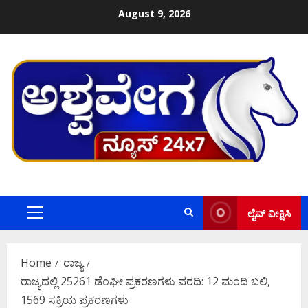
Skip
August 9, 2026
to
content
ಲೈವ್ ವೀಕ್ಷಿಸಿ
Primary
Menu
Home
ರಾಜ್ಯ
ರಾಜ್ಯದಲ್ಲಿ 25261 ಡೆಂಘೀ ಪ್ರಕರಣಗಳು ವರದಿ: 12 ಮಂದಿ ಬಲಿ,
1569 ಸಕ್ರಿಯ ಪ್ರಕರಣಗಳು