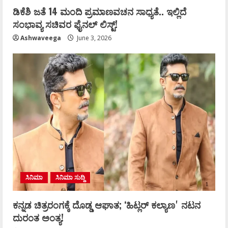
ಡಿಕೆಶಿ ಜತೆ 14 ಮಂದಿ ಪ್ರಮಾಣವಚನ ಸಾಧ್ಯತೆ.. ಇಲ್ಲಿದೆ
ಸಂಭಾವ್ಯ ಸಚಿವರ ಫೈನಲ್ ಲಿಸ್ಟ್‌!
Ashwaveega
June 3, 2026
ಸಿನಿಮಾ
ಸಿನಿಮಾ ಸುದ್ದಿ
ಕನ್ನಡ ಚಿತ್ರರಂಗಕ್ಕೆ ದೊಡ್ಡ ಆಘಾತ; ʻಹಿಟ್ಲರ್ ಕಲ್ಯಾಣʼ ನಟನ
ದುರಂತ ಅಂತ್ಯ!