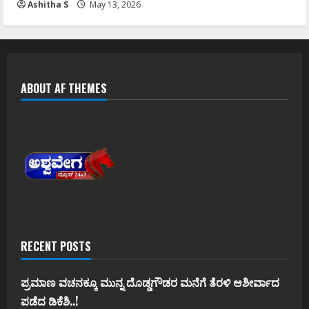
Ashitha S
May 13, 2026
ABOUT AF THEMES
RECENT POSTS
ಪ್ರಮಾಣ ವಚನಕ್ಕೂ ಮುನ್ನ ದೊಡ್ಡಗೌಡರ ಮನೆಗೆ ತೆರಳಿ ಆಶೀರ್ವಾದ
ಪಡೆದ ಡಿಕೆಶಿ..!