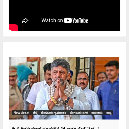
Newsbeat
ಜಿಲ್ಲೆ
ರಾಜಕೀಯ
ರಾಜ್ಯ
ಡಿಕೆಶಿ ಜತೆ 14 ಮಂದಿ ಪ್ರಮಾಣವಚನ ಸಾಧ್ಯತೆ.. ಇಲ್ಲಿದೆ
ಸಂಭಾವ್ಯ ಸಚಿವರ ಫೈನಲ್ ಲಿಸ್ಟ್‌!
Ashwaveega
June 3, 2026
0