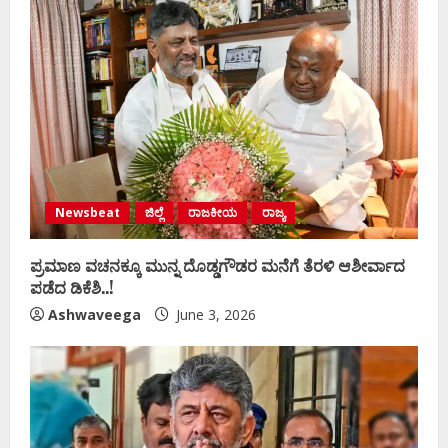
Newsbeat
ಜಿಲ್ಲೆ
ರಾಜಕೀಯ
ರಾಜ್ಯ
ಪ್ರಮಾಣ ವಚನಕ್ಕೂ ಮುನ್ನ ದೊಡ್ಡಗೌಡರ ಮನೆಗೆ ತೆರಳಿ ಆಶೀರ್ವಾದ
ಪಡೆದ ಡಿಕೆಶಿ..!
Ashwaveega
June 3, 2026