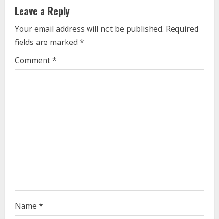
u
Leave a Reply
e
Your email address will not be published.
Required
fields are marked
*
R
Comment
*
e
a
d
i
n
g
Name
*