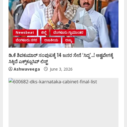
Newsbeat
ಜಿಲ್ಲೆ
ಬೆಂಗಳೂರು ಗ್ರಾಮಾಂತರ
ಬೆಂಗಳೂರು ನಗರ
ರಾಜಕೀಯ
ರಾಜ್ಯ
ಡಿ.ಕೆ ಶಿವಕುಮಾರ್‌ ಸಂಪುಟಕ್ಕೆ 14 ಜನರ ಸೇನೆ ʻಸಿದ್ದʼ..! ಅಶ್ವವೇಗಕ್ಕೆ
ಸಿಕ್ಕಿದೆ ಎಕ್ಸ್‌ಕ್ಲೂಸಿವ್‌ ಲಿಸ್ಟ್‌
Ashwaveega
June 3, 2026