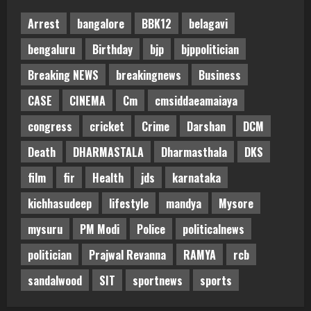
Arrest
bangalore
BBK12
belagavi
bengaluru
Birthday
bjp
bjppolitician
Breaking NEWS
breakingnews
Business
CASE
CINEMA
Cm
cmsiddaeamaiaya
congress
cricket
Crime
Darshan
DCM
Death
DHARMASTALA
Dharmasthala
DKS
film
fir
Health
jds
karnataka
kichhasudeep
lifestyle
mandya
Mysore
mysuru
PM Modi
Police
politicalnews
politician
Prajwal Revanna
RAMYA
rcb
sandalwood
SIT
sportnews
sports