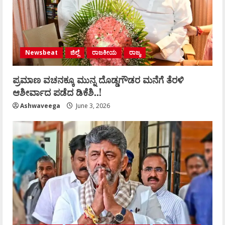
Newsbeat
ಜಿಲ್ಲೆ
ರಾಜಕೀಯ
ರಾಜ್ಯ
ಪ್ರಮಾಣ ವಚನಕ್ಕೂ ಮುನ್ನ ದೊಡ್ಡಗೌಡರ ಮನೆಗೆ ತೆರಳಿ
ಆಶೀರ್ವಾದ ಪಡೆದ ಡಿಕೆಶಿ..!
Ashwaveega
June 3, 2026