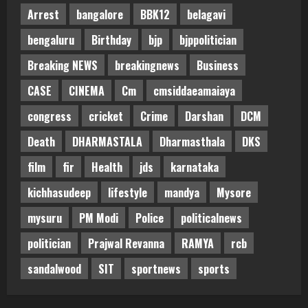
Arrest
bangalore
BBK12
belagavi
bengaluru
Birthday
bjp
bjppolitician
Breaking NEWS
breakingnews
Business
CASE
CINEMA
Cm
cmsiddaeamaiaya
congress
cricket
Crime
Darshan
DCM
Death
DHARMASTALA
Dharmasthala
DKS
film
fir
Health
jds
karnataka
kichhasudeep
lifestyle
mandya
Mysore
mysuru
PM Modi
Police
politicalnews
politician
Prajwal Revanna
RAMYA
rcb
sandalwood
SIT
sportnews
sports