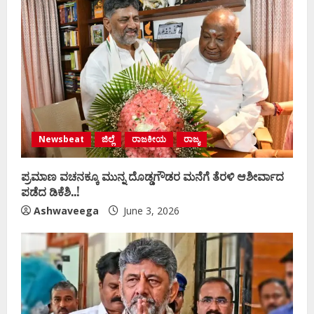
Newsbeat
ಜಿಲ್ಲೆ
ರಾಜಕೀಯ
ರಾಜ್ಯ
ಪ್ರಮಾಣ ವಚನಕ್ಕೂ ಮುನ್ನ ದೊಡ್ಡಗೌಡರ ಮನೆಗೆ ತೆರಳಿ ಆಶೀರ್ವಾದ
ಪಡೆದ ಡಿಕೆಶಿ..!
Ashwaveega
June 3, 2026