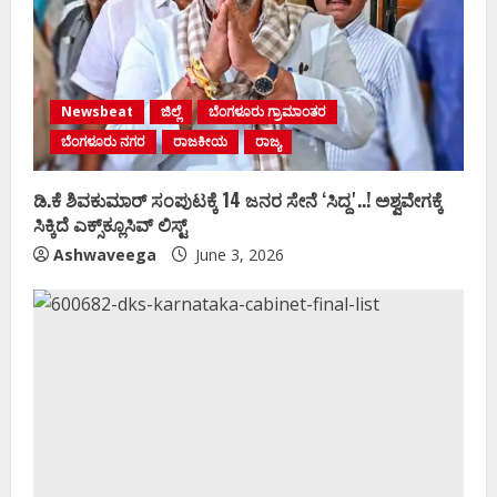
Newsbeat
ಜಿಲ್ಲೆ
ಬೆಂಗಳೂರು ಗ್ರಾಮಾಂತರ
ಬೆಂಗಳೂರು ನಗರ
ರಾಜಕೀಯ
ರಾಜ್ಯ
ಡಿ.ಕೆ ಶಿವಕುಮಾರ್‌ ಸಂಪುಟಕ್ಕೆ 14 ಜನರ ಸೇನೆ ʻಸಿದ್ದʼ..! ಅಶ್ವವೇಗಕ್ಕೆ
ಸಿಕ್ಕಿದೆ ಎಕ್ಸ್‌ಕ್ಲೂಸಿವ್‌ ಲಿಸ್ಟ್‌
Ashwaveega
June 3, 2026