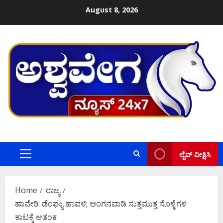
Skip
August 8, 2026
to
content
ಲೈವ್ ವೀಕ್ಷಿಸಿ
Primary
Menu
Home
ರಾಜ್ಯ
ಹಾವೇರಿ: ಡೆಂಘ್ಯು ಹಾವಳಿ; ಅಂಗನವಾಡಿ ಸುತ್ತಮುತ್ತ ಸೊಳ್ಳೆಗಳ
ಕಾಟಕ್ಕೆ ಆತಂಕ