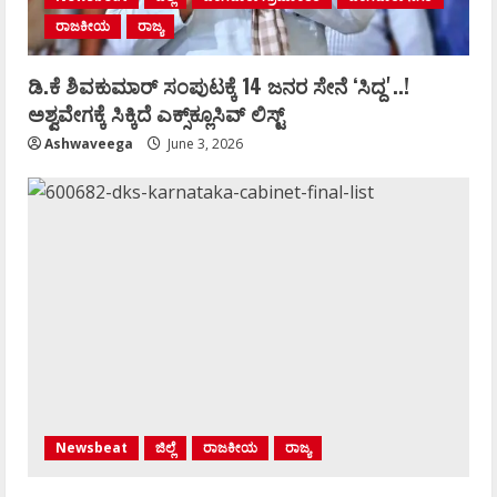
ರಾಜಕೀಯ
ರಾಜ್ಯ
ಡಿ.ಕೆ ಶಿವಕುಮಾರ್‌ ಸಂಪುಟಕ್ಕೆ 14 ಜನರ ಸೇನೆ ʻಸಿದ್ದʼ..!
ಅಶ್ವವೇಗಕ್ಕೆ ಸಿಕ್ಕಿದೆ ಎಕ್ಸ್‌ಕ್ಲೂಸಿವ್‌ ಲಿಸ್ಟ್‌
Ashwaveega
June 3, 2026
Newsbeat
ಜಿಲ್ಲೆ
ರಾಜಕೀಯ
ರಾಜ್ಯ