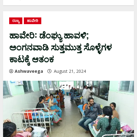
ರಾಜ್ಯ
ಹಾವೇರಿ
ಹಾವೇರಿ: ಡೆಂಘ್ಯು ಹಾವಳಿ;
ಅಂಗನವಾಡಿ ಸುತ್ತಮುತ್ತ ಸೊಳ್ಳೆಗಳ
ಕಾಟಕ್ಕೆ ಆತಂಕ
Ashwaveega
August 21, 2024