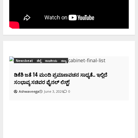
Newsbeat
ಜಿಲ್ಲೆ
ರಾಜಕೀಯ
ರಾಜ್ಯ
ಡಿಕೆಶಿ ಜತೆ 14 ಮಂದಿ ಪ್ರಮಾಣವಚನ ಸಾಧ್ಯತೆ.. ಇಲ್ಲಿದೆ
ಸಂಭಾವ್ಯ ಸಚಿವರ ಫೈನಲ್ ಲಿಸ್ಟ್‌!
Ashwaveega
June 3, 2026
0