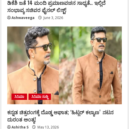
ಡಿಕೆಶಿ ಜತೆ 14 ಮಂದಿ ಪ್ರಮಾಣವಚನ ಸಾಧ್ಯತೆ.. ಇಲ್ಲಿದೆ
ಸಂಭಾವ್ಯ ಸಚಿವರ ಫೈನಲ್ ಲಿಸ್ಟ್‌!
Ashwaveega
June 3, 2026
ಸಿನಿಮಾ
ಸಿನಿಮಾ ಸುದ್ದಿ
ಕನ್ನಡ ಚಿತ್ರರಂಗಕ್ಕೆ ದೊಡ್ಡ ಆಘಾತ; ʻಹಿಟ್ಲರ್ ಕಲ್ಯಾಣʼ ನಟನ
ದುರಂತ ಅಂತ್ಯ!
Ashitha S
May 13, 2026