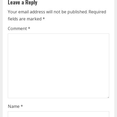
u
Leave a Reply
e
Your email address will not be published.
Required
fields are marked
*
R
Comment
*
e
a
d
i
n
g
Name
*