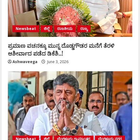
Newsbeat
ಜಿಲ್ಲೆ
ರಾಜಕೀಯ
ರಾಜ್ಯ
ಪ್ರಮಾಣ ವಚನಕ್ಕೂ ಮುನ್ನ ದೊಡ್ಡಗೌಡರ ಮನೆಗೆ ತೆರಳಿ
ಆಶೀರ್ವಾದ ಪಡೆದ ಡಿಕೆಶಿ..!
Ashwaveega
June 3, 2026
Newsbeat
ಜಿಲ್ಲೆ
ಬೆಂಗಳೂರು ಗ್ರಾಮಾಂತರ
ಬೆಂಗಳೂರು ನಗರ