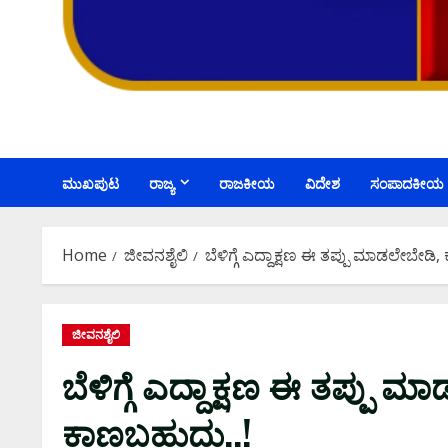
ಮುಖಪುಟ
ರಾಜ್ಯ
ರಾಜಕೀಯ
ವಿದೇಶ
ಸಂಪಾದಕೀಯ
Home
ಜೀವನಶೈಲಿ
ಬೆಳಿಗ್ಗೆ ಎದ್ದಾಕ್ಷಣ ಈ ತಪ್ಪು ಮಾಡಲೇಬೇ
ಜೀವನಶೈಲಿ
ಬೆಳಿಗ್ಗೆ ಎದ್ದಾಕ್ಷಣ ಈ ತಪ್ಪು
ಕಾಣಬಹುದು..!