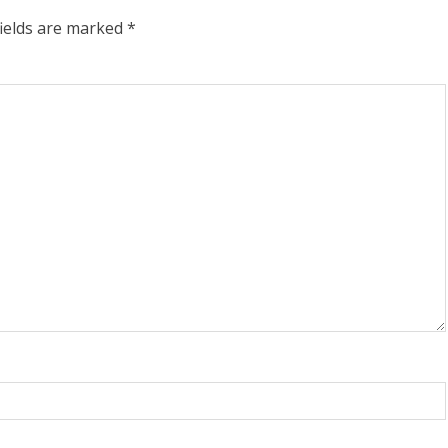
ಡಿ.ಕೆ ಶಿವಕುಮಾರ್‌ ಸಂಪುಟಕ
fields are marked
*
ಕ್ಕೂ ಮುನ್ನ
14 ಜನರ ಸೇನೆ ʻಸಿದ್ದʼ..!
ನೆಗೆ ತೆರಳಿ
ಅಶ್ವವೇಗಕ್ಕೆ ಸಿಕ್ಕಿದೆ ಎಕ್ಸ್‌ಕ್ಲೂ
ೆದ ಡಿಕೆಶಿ..!
ಲಿಸ್ಟ್‌
, 2026
0
Ashwaveega
June 3, 2026
0