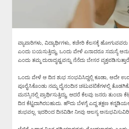
ವ್ಯಾಪಾರಿಗಳು, ವಿದ್ಯಾರ್ಥಿಗಳು, ಕಚೇರಿ ಕೆಲಸಕ್ಕೆ ಹೋಗುವ
ಎಂದು ಬಯಸುತ್ತಿದ್ದು, ಒಂದು ವೇಳೆ ಏನಾದರೂ ಸಮಸ್ಯೆ ಅನುಭವ
ಎಂದು ತಮ್ಮ ದುರಾದೃಷ್ಟವನ್ನು ನೆನೆದು ಬೇಸರ ವ್ಯಕ್ತಪಡಿಸುತ್ತಾರೆ
ಒಂದು ವೇಳೆ ಆ ದಿನ ಶುಭ ಸಂಭವಿಸಿದ್ದಲ್ಲಿ ಕೂಡಾ, ಅದೇ ಉದ್ಘಾರ 
ಪೂರೈಸಿಕೊಂಡು ನಮ್ಮ ದೈನಂದಿನ ಚಟುವಟಿಕೆಗಳಲ್ಲಿ ತೊಡಗಿಕೊಳ
ಮನಸ್ಸಿನಲ್ಲಿ ಪ್ರಾರ್ಥಿಸುತ್ತಿದ್ದು, ಆದರೆ ಕೆಲವು ಜನರು ತುಂಬಾ
ದಿನ ಕೆಟ್ಟದಾಗಿರಬಹುದು. ಹೌದು ಬೆಳಗ್ಗೆ ಎದ್ದ ತಕ್ಷಣ ಕನ್ನಡ
ಶುಭವಲ್ಲ. ಇದರಿಂದ ದಿನವಿಡೀ ನೀವು ಆಲಸ್ಯ ಅನುಭವಿಸುವಿರಿ