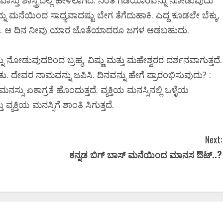
ಾಸ್ತು ಶಾಸ್ತ್ರದಲ್ಲಿ ಹೇಳಲಾಗಿದೆ. ನಿಂತ ಗಡಿಯಾರವನ್ನು ನೋಡುವುದು
ನು ಮನೆಯಿಂದ ಸಾಧ್ಯವಾದಷ್ಟು ಬೇಗ ತೆಗೆದುಹಾಕಿ. ಎದ್ದ ಕೂಡಲೇ ಬೆಕ್ಕು,
್ತದೆ. ಆ ದಿನ ನೀವು ಯಾರ ಜೊತೆಯಾದರೂ ಜಗಳ ಆಡಬಹುದು.
್ನು ನೋಡುವುದರಿಂದ ಬ್ರಹ್ಮ, ವಿಷ್ಣು ಮತ್ತು ಮಹೇಶ್ವರರ ದರ್ಶನವಾಗುತ್ತದೆ.
 ದೇವರ ನಾಮವನ್ನು ಜಪಿಸಿ. ದಿನವನ್ನು ಹೇಗೆ ಪ್ರಾರಂಭಿಸುವುದು? :
ಸು ಏಕಾಗ್ರತೆ ಹೊಂದುತ್ತದೆ. ವ್ಯಕ್ತಿಯ ಮನಸ್ಸಿನಲ್ಲಿ ಒಳ್ಳೆಯ
ಕ್ತಿಯ ಮನಸ್ಸಿಗೆ ಶಾಂತಿ ಸಿಗುತ್ತದೆ.
Next:
ಕನ್ನಡ ಬಿಗ್ ಬಾಸ್ ಮನೆಯಿಂದ ಮಾನಸ ಔಟ್..?
Newsbeat
ಜಿಲ್ಲೆ
ಬೆಂಗಳೂರು ಗ್ರಾಮಾಂತರ
ಬೆಂಗಳೂರು
ರಾಜಕೀಯ
ರಾಜ್ಯ
ೀಯ
ರಾಜ್ಯ