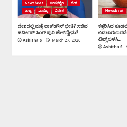
Newsbeat
ಜೀವನಶೈಲಿ
ದೇಶ
ರಾಜ್ಯ
ವಾಣಿಜ್ಯ
ವಿದೇಶ
Newsbeat
ದೇಶದಲ್ಲಿ ಮತ್ತೆ ಲಾಕ್‌ಡೌನ್ ಭೀತಿ? ಸಚಿವ
ಕತ್ತರಿಸಿದ ಕೂಡಲ
ಹರ್ದೀಪ್ ಸಿಂಗ್ ಪುರಿ ಹೇಳಿದ್ದೇನು?
ಬದಲಾಗಬಾರದೇ?
ಟಿಪ್ಸ್​ ಬಳಸಿ…
Ashitha S
March 27, 2026
Ashitha S