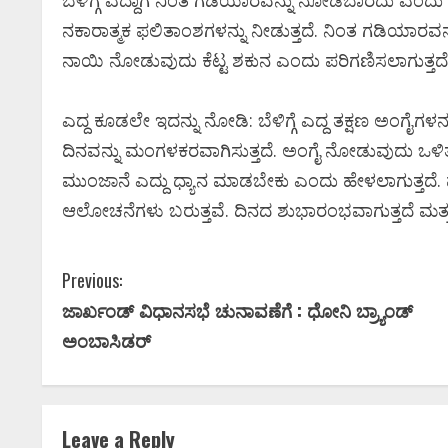
ಬೆಳಿಗ್ಗೆ ಎದ್ದಾಗ ನಿಂತ ಗಡಿಯಾರವನ್ನು ನೋಡಬಾರದು ಎಂದು ವ
ನಕಾರಾತ್ಮಕ ಫಲಿತಾಂಶಗಳನ್ನು ನೀಡುತ್ತದೆ. ನಿಂತ ಗಡಿಯಾರವನ್
ನಾಯಿ ನೋಡುವುದು ಕೆಟ್ಟ ಶಕುನ ಎಂದು ಪರಿಗಣಿಸಲಾಗುತ
ಎದ್ದ ಕೂಡಲೇ ಇದನ್ನು ನೋಡಿ: ಬೆಳಿಗ್ಗೆ ಎದ್ದ ತಕ್ಷಣ ಅಂಗೈಗಳನ
ದಿನವನ್ನು ಮಂಗಳಕರವಾಗಿಸುತ್ತದೆ. ಅಂಗೈ ನೋಡುವುದು ಒಳಿತು.
ಮುಂಜಾನೆ ಎದ್ದು ಧ್ಯಾನ ಮಾಡಬೇಕು ಎಂದು ಹೇಳಲಾಗುತ್ತದೆ. ಮನಸ್
ಆಲೋಚನೆಗಳು ಬರುತ್ತವೆ. ದಿನದ ಶುಭಾರಂಭವಾಗುತ್ತದೆ ಮತ್ತು ವ್ಯ
C
Previous:
ಜಾರ್ಖಂಡ್‌ ವಿಧಾನಸಭೆ ಚುನಾವಣೆಗೆ : ಧೋನಿ ಬ್ರ್ಯಾಂಡ್‌
o
ಅಂಬಾಸಿಡರ್‌
n
t
Leave a Reply
Newsbeat
ಜಿಲ್ಲೆ
ರಾಜಕ
ನಿಮಾ
ಸಿನಿಮಾ ಸುದ್ದಿ