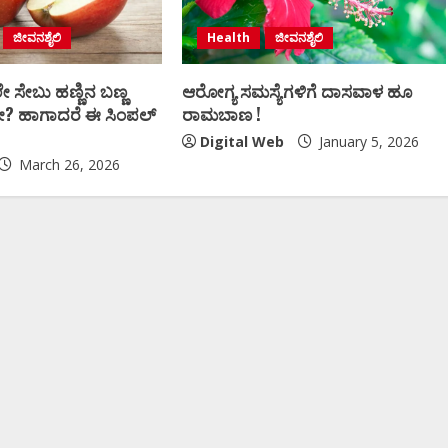
ಜೀವನಶೈಲಿ
Health
ಜೀವನಶೈಲಿ
ೇ ಸೇಬು ಹಣ್ಣಿನ ಬಣ್ಣ
ಆರೋಗ್ಯ ಸಮಸ್ಯೆಗಳಿಗೆ ದಾಸವಾಳ ಹೂ
 ಹಾಗಾದರೆ ಈ ಸಿಂಪಲ್​​
ರಾಮಬಾಣ !
Digital Web
January 5, 2026
March 26, 2026