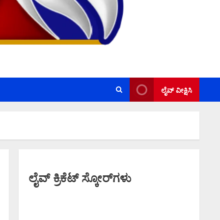
ಲೈವ್ ವೀಕ್ಷಿಸಿ
ಲೈವ್ ಕ್ರಿಕೆಟ್ ಸ್ಕೋರ್‌ಗಳು