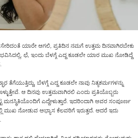
ವರು ಸೇರಿದಂತೆ ಯಾರೇ ಆಗಲಿ, ಪ್ರತಿದಿನ ನಮಗೆ ಉತ್ತಮ ದಿನವಾಗಿರಬೇಕು
ಿಸಿದಲ್ಲಿ, ಛೆ, ಇಂದು ಬೆಳಗ್ಗೆ ಎದ್ದ ಕೂಡಲೇ ಯಾರ ಮುಖ ನೋಡಿದ್ದೆ
.
ತೆಗೆಯುತ್ತಿದ್ದು, ಬೆಳಗ್ಗೆ ಎದ್ದ ಕೂಡಲೇ ನಾವು ನಿತ್ಯಕರ್ಮಗಳನ್ನು
್ಳುತ್ತೇವೆ. ಆ ದಿನವು ಉತ್ತಮವಾಗಿರಲಿ ಎಂದು ಪ್ರತಿಯೊಬ್ಬರು
 ಕೆಟ್ಟ ಮನಸ್ಥಿತಿಯೊಂದಿಗೆ ಎದ್ದೇಳುತ್ತಾರೆ. ಇದರಿಂದಾಗಿ ಅವರ ಸಂಪೂರ್ಣ
ಿಯಲ್ಲಿ ಮುಖ ನೋಡುವ ಅಭ್ಯಾಸ ಕೆಲವರಿಗೆ ಇರುತ್ತದೆ. ಆದರೆ ಇದು
.