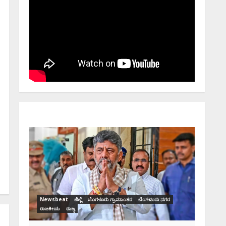
Newsbeat
ಜಿಲ್ಲೆ
ರಾಜಕೀಯ
ರಾಜ್ಯ
ಡಿಕೆಶಿ ಜತೆ 14 ಮಂದಿ
ಪ್ರಮಾಣವಚನ ಸಾಧ್ಯತೆ.. ಇಲ್ಲಿದೆ
ಸಂಭಾವ್ಯ ಸಚಿವರ ಫೈನಲ್ ಲಿಸ್ಟ್‌!
 ನಗರ
Ashwaveega
June 3, 2026
0
ಸಿನಿ