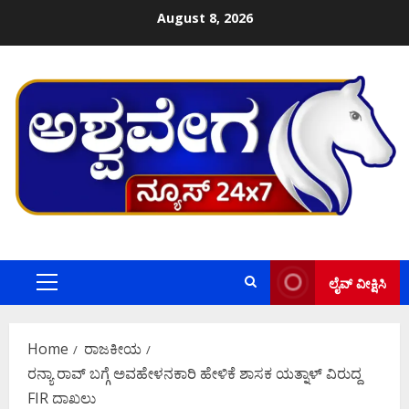
Skip
August 8, 2026
to
content
ಲೈವ್ ವೀಕ್ಷಿಸಿ
Primary
Menu
Home
ರಾಜಕೀಯ
ರನ್ಯಾ ರಾವ್‌ ಬಗ್ಗೆ ಅವಹೇಳನಕಾರಿ ಹೇಳಿಕೆ ಶಾಸಕ ಯತ್ನಾಳ್‌ ವಿರುದ್ದ
FIR ದಾಖಲು