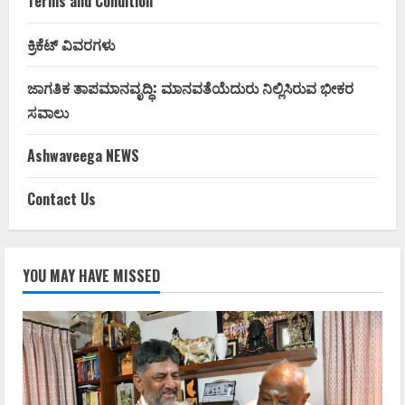
Terms and Condition
ಕ್ರಿಕೆಟ್ ವಿವರಗಳು
ಜಾಗತಿಕ ತಾಪಮಾನವೃದ್ಧಿ: ಮಾನವತೆಯೆದುರು ನಿಲ್ಲಿಸಿರುವ ಭೀಕರ
ಸವಾಲು
Ashwaveega NEWS
Contact Us
YOU MAY HAVE MISSED