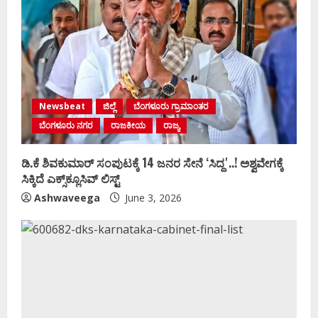
Newsbeat
ಜಿಲ್ಲೆ
ಬೆಂಗಳೂರು ಗ್ರಾಮಾಂತರ
ಬೆಂಗಳೂರು ನಗರ
ರಾಜಕೀಯ
ರಾಜ್ಯ
ಡಿ.ಕೆ ಶಿವಕುಮಾರ್‌ ಸಂಪುಟಕ್ಕೆ 14 ಜನರ ಸೇನೆ ʻಸಿದ್ದʼ..! ಅಶ್ವವೇಗಕ್ಕೆ
ಸಿಕ್ಕಿದೆ ಎಕ್ಸ್‌ಕ್ಲೂಸಿವ್‌ ಲಿಸ್ಟ್‌
Ashwaveega
June 3, 2026