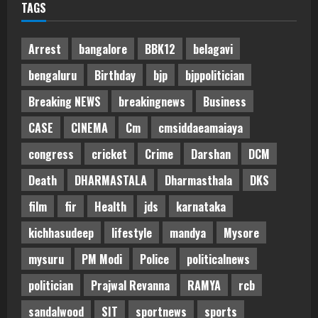
TAGS
Arrest
bangalore
BBK12
belagavi
bengaluru
Birthday
bjp
bjppolitician
Breaking NEWS
breakingnews
Business
CASE
CINEMA
Cm
cmsiddaeamaiaya
congress
cricket
Crime
Darshan
DCM
Death
DHARMASTALA
Dharmasthala
DKS
film
fir
Health
jds
karnataka
kichhasudeep
lifestyle
mandya
Mysore
mysuru
PM Modi
Police
politicalnews
politician
Prajwal Revanna
RAMYA
rcb
sandalwood
SIT
sportnews
sports