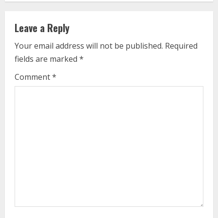
n
Leave a Reply
u
Your email address will not be published.
Required
e
fields are marked
*
R
Comment
*
e
a
d
i
n
g