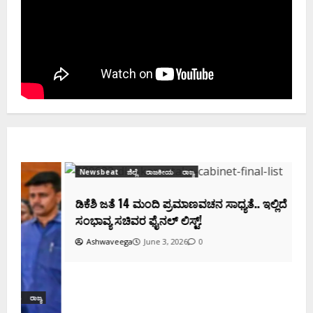
Newsbeat
ಜಿಲ್ಲೆ
ರಾಜಕೀಯ
ರಾಜ್ಯ
ಡಿಕೆಶಿ ಜತೆ 14 ಮಂದಿ ಪ್ರಮಾಣವಚನ ಸಾಧ್ಯತೆ.. ಇಲ್ಲಿದೆ
ಸಂಭಾವ್ಯ ಸಚಿವರ ಫೈನಲ್ ಲಿಸ್ಟ್‌!
Ashwaveega
June 3, 2026
0