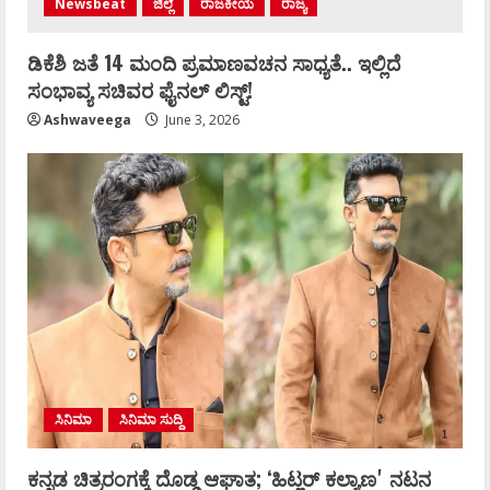
Newsbeat
ಜಿಲ್ಲೆ
ರಾಜಕೀಯ
ರಾಜ್ಯ
ಡಿಕೆಶಿ ಜತೆ 14 ಮಂದಿ ಪ್ರಮಾಣವಚನ ಸಾಧ್ಯತೆ.. ಇಲ್ಲಿದೆ
ಸಂಭಾವ್ಯ ಸಚಿವರ ಫೈನಲ್ ಲಿಸ್ಟ್‌!
Ashwaveega
June 3, 2026
ಸಿನಿಮಾ
ಸಿನಿಮಾ ಸುದ್ದಿ
ಕನ್ನಡ ಚಿತ್ರರಂಗಕ್ಕೆ ದೊಡ್ಡ ಆಘಾತ; ʻಹಿಟ್ಲರ್ ಕಲ್ಯಾಣʼ ನಟನ