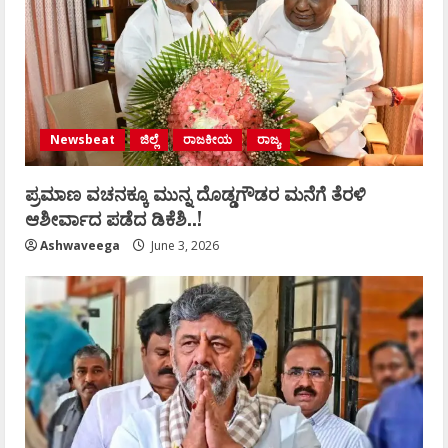
Newsbeat
ಜಿಲ್ಲೆ
ರಾಜಕೀಯ
ರಾಜ್ಯ
ಪ್ರಮಾಣ ವಚನಕ್ಕೂ ಮುನ್ನ ದೊಡ್ಡಗೌಡರ ಮನೆಗೆ ತೆರಳಿ
ಆಶೀರ್ವಾದ ಪಡೆದ ಡಿಕೆಶಿ..!
Ashwaveega
June 3, 2026