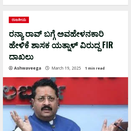
ರಾಜಕೀಯ
ರನ್ಯಾ ರಾವ್‌ ಬಗ್ಗೆ ಅವಹೇಳನಕಾರಿ
ಹೇಳಿಕೆ ಶಾಸಕ ಯತ್ನಾಳ್‌ ವಿರುದ್ದ FIR
ದಾಖಲು
Ashwaveega
March 19, 2025
1 min read