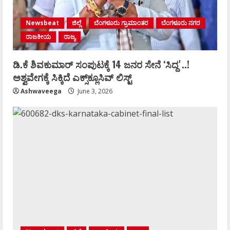
Newsbeat
ಜಿಲ್ಲೆ
ಬೆಂಗಳೂರು ಗ್ರಾಮಾಂತರ
ಬೆಂಗಳೂರು ನಗರ
ರಾಜಕೀಯ
ರಾಜ್ಯ
ಡಿ.ಕೆ ಶಿವಕುಮಾರ್‌ ಸಂಪುಟಕ್ಕೆ 14 ಜನರ ಸೇನೆ ʻಸಿದ್ದʼ..!
ಅಶ್ವವೇಗಕ್ಕೆ ಸಿಕ್ಕಿದೆ ಎಕ್ಸ್‌ಕ್ಲೂಸಿವ್‌ ಲಿಸ್ಟ್‌
Ashwaveega
June 3, 2026