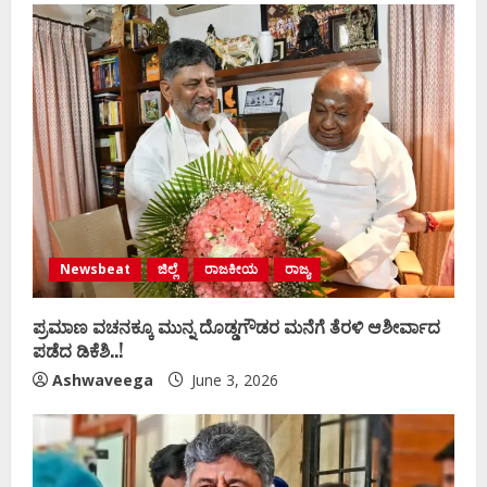
Newsbeat
ಜಿಲ್ಲೆ
ರಾಜಕೀಯ
ರಾಜ್ಯ
ಪ್ರಮಾಣ ವಚನಕ್ಕೂ ಮುನ್ನ ದೊಡ್ಡಗೌಡರ ಮನೆಗೆ ತೆರಳಿ ಆಶೀರ್ವಾದ
ಪಡೆದ ಡಿಕೆಶಿ..!
Ashwaveega
June 3, 2026