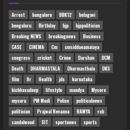
Arrest
bangalore
BBK12
belagavi
bengaluru
Birthday
bjp
bjppolitician
Breaking NEWS
breakingnews
Business
CASE
CINEMA
Cm
cmsiddaeamaiaya
congress
cricket
Crime
Darshan
DCM
Death
DHARMASTALA
Dharmasthala
DKS
film
fir
Health
jds
karnataka
kichhasudeep
lifestyle
mandya
Mysore
mysuru
PM Modi
Police
politicalnews
politician
Prajwal Revanna
RAMYA
rcb
sandalwood
SIT
sportnews
sports