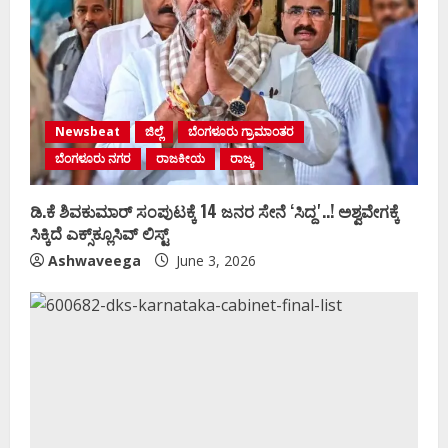
Newsbeat
ಜಿಲ್ಲೆ
ಬೆಂಗಳೂರು ಗ್ರಾಮಾಂತರ
ಬೆಂಗಳೂರು ನಗರ
ರಾಜಕೀಯ
ರಾಜ್ಯ
ಡಿ.ಕೆ ಶಿವಕುಮಾರ್‌ ಸಂಪುಟಕ್ಕೆ 14 ಜನರ ಸೇನೆ ʻಸಿದ್ದʼ..! ಅಶ್ವವೇಗಕ್ಕೆ
ಸಿಕ್ಕಿದೆ ಎಕ್ಸ್‌ಕ್ಲೂಸಿವ್‌ ಲಿಸ್ಟ್‌
Ashwaveega
June 3, 2026