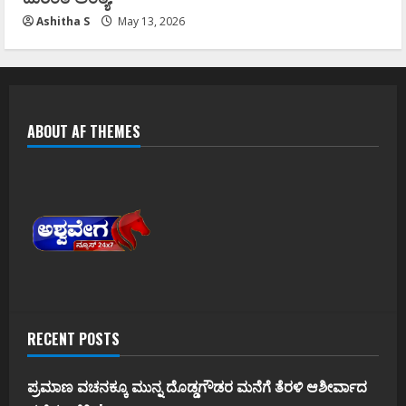
Ashitha S
May 13, 2026
ABOUT AF THEMES
RECENT POSTS
ಪ್ರಮಾಣ ವಚನಕ್ಕೂ ಮುನ್ನ ದೊಡ್ಡಗೌಡರ ಮನೆಗೆ ತೆರಳಿ ಆಶೀರ್ವಾದ