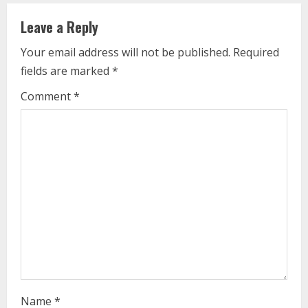
u
Leave a Reply
e
Your email address will not be published.
Required
fields are marked
*
R
Comment
*
e
a
d
i
n
g
Name
*