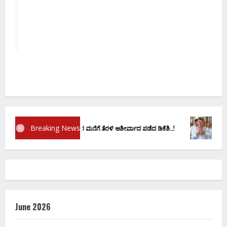
ಕ
ದ
Breaking News
 ವಚನಕ್ಕೂ ಮುನ್ನ ದೊಡ್ಡಗೌಡರ ಮನೆಗೆ ತೆರಳಿ ಆಶೀರ್ವಾದ ಪಡೆದ ಡಿಕೆಶಿ..!
ಡಿ.ಕೆ ಶಿವಕುಮ
June 2026