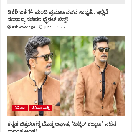
ಡಿಕೆಶಿ ಜತೆ 14 ಮಂದಿ ಪ್ರಮಾಣವಚನ ಸಾಧ್ಯತೆ.. ಇಲ್ಲಿದೆ
ಸಂಭಾವ್ಯ ಸಚಿವರ ಫೈನಲ್ ಲಿಸ್ಟ್‌!
Ashwaveega
June 3, 2026
ಸಿನಿಮಾ
ಸಿನಿಮಾ ಸುದ್ದಿ
ಕನ್ನಡ ಚಿತ್ರರಂಗಕ್ಕೆ ದೊಡ್ಡ ಆಘಾತ; ʻಹಿಟ್ಲರ್ ಕಲ್ಯಾಣʼ ನಟನ
ದುರಂತ ಅಂತ್ಯ!