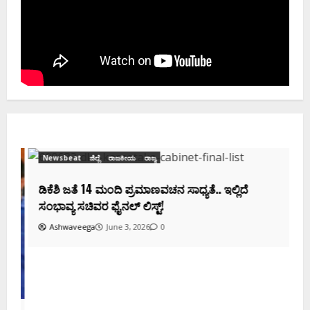
Newsbeat
ಜಿಲ್ಲೆ
ರಾಜಕೀಯ
ರಾಜ್ಯ
ಡಿಕೆಶಿ ಜತೆ 14 ಮಂದಿ ಪ್ರಮಾಣವಚನ ಸಾಧ್ಯತೆ.. ಇಲ್ಲಿದೆ
ಸಂಭಾವ್ಯ ಸಚಿವರ ಫೈನಲ್ ಲಿಸ್ಟ್‌!
Ashwaveega
June 3, 2026
0