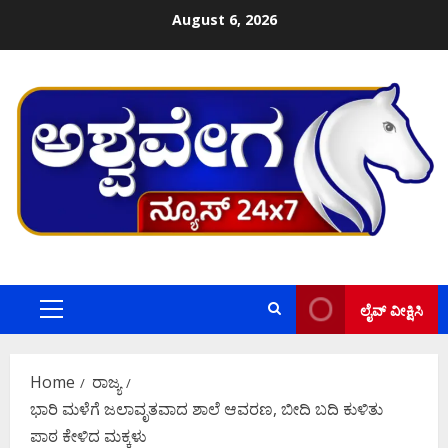
Skip
August 6, 2026
to
content
ಲೈವ್ ವೀಕ್ಷಿಸಿ
Primary
Menu
Home
ರಾಜ್ಯ
ಭಾರಿ ಮಳೆಗೆ ಜಲಾವೃತವಾದ ಶಾಲೆ ಆವರಣ, ಬೀದಿ ಬದಿ ಕುಳಿತು
ಪಾಠ ಕೇಳಿದ ಮಕ್ಕಳು