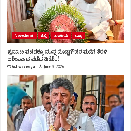
Newsbeat
ಜಿಲ್ಲೆ
ರಾಜಕೀಯ
ರಾಜ್ಯ
ಪ್ರಮಾಣ ವಚನಕ್ಕೂ ಮುನ್ನ ದೊಡ್ಡಗೌಡರ ಮನೆಗೆ ತೆರಳಿ
ಆಶೀರ್ವಾದ ಪಡೆದ ಡಿಕೆಶಿ..!
Ashwaveega
June 3, 2026