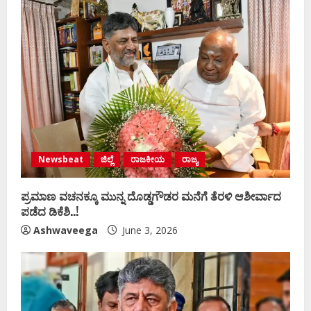
Newsbeat
ಜಿಲ್ಲೆ
ರಾಜಕೀಯ
ರಾಜ್ಯ
ಪ್ರಮಾಣ ವಚನಕ್ಕೂ ಮುನ್ನ ದೊಡ್ಡಗೌಡರ ಮನೆಗೆ ತೆರಳಿ ಆಶೀರ್ವಾದ
ಪಡೆದ ಡಿಕೆಶಿ..!
Ashwaveega
June 3, 2026