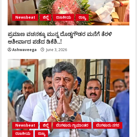
Newsbeat
ಜಿಲ್ಲೆ
ರಾಜಕೀಯ
ರಾಜ್ಯ
ಪ್ರಮಾಣ ವಚನಕ್ಕೂ ಮುನ್ನ ದೊಡ್ಡಗೌಡರ ಮನೆಗೆ ತೆರಳಿ
ಆಶೀರ್ವಾದ ಪಡೆದ ಡಿಕೆಶಿ..!
Ashwaveega
June 3, 2026
Newsbeat
ಜಿಲ್ಲೆ
ಬೆಂಗಳೂರು ಗ್ರಾಮಾಂತರ
ಬೆಂಗಳೂರು ನಗರ
ರಾಜಕೀಯ
ರಾಜ್ಯ