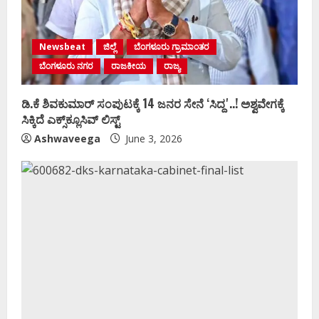
Newsbeat
ಜಿಲ್ಲೆ
ಬೆಂಗಳೂರು ಗ್ರಾಮಾಂತರ
ಬೆಂಗಳೂರು ನಗರ
ರಾಜಕೀಯ
ರಾಜ್ಯ
ಡಿ.ಕೆ ಶಿವಕುಮಾರ್‌ ಸಂಪುಟಕ್ಕೆ 14 ಜನರ ಸೇನೆ ʻಸಿದ್ದʼ..! ಅಶ್ವವೇಗಕ್ಕೆ
ಸಿಕ್ಕಿದೆ ಎಕ್ಸ್‌ಕ್ಲೂಸಿವ್‌ ಲಿಸ್ಟ್‌
Ashwaveega
June 3, 2026