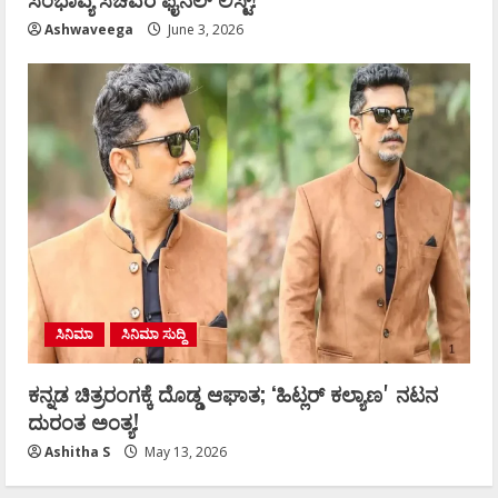
Ashwaveega
June 3, 2026
ಸಿನಿಮಾ
ಸಿನಿಮಾ ಸುದ್ದಿ
ಕನ್ನಡ ಚಿತ್ರರಂಗಕ್ಕೆ ದೊಡ್ಡ ಆಘಾತ; ʻಹಿಟ್ಲರ್ ಕಲ್ಯಾಣʼ ನಟನ
ದುರಂತ ಅಂತ್ಯ!
Ashitha S
May 13, 2026