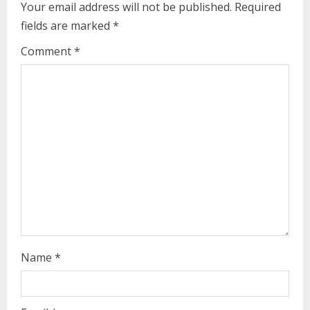
Your email address will not be published.
Required
e
fields are marked
*
R
Comment
*
e
a
d
i
n
g
Name
*