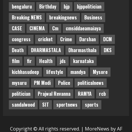
bengaluru
Birthday
bjp
bjppolitician
Breaking NEWS
breakingnews
Business
CASE
CINEMA
Cm
cmsiddaeamaiaya
congress
cricket
Crime
Darshan
DCM
Death
DHARMASTALA
Dharmasthala
DKS
film
fir
Health
jds
karnataka
kichhasudeep
lifestyle
mandya
Mysore
mysuru
PM Modi
Police
politicalnews
politician
Prajwal Revanna
RAMYA
rcb
sandalwood
SIT
sportnews
sports
Copyright © All rights reserved.
|
MoreNews
by AF