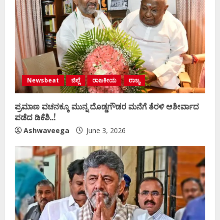
Newsbeat
ಜಿಲ್ಲೆ
ರಾಜಕೀಯ
ರಾಜ್ಯ
ಪ್ರಮಾಣ ವಚನಕ್ಕೂ ಮುನ್ನ ದೊಡ್ಡಗೌಡರ ಮನೆಗೆ ತೆರಳಿ ಆಶೀರ್ವಾದ
ಪಡೆದ ಡಿಕೆಶಿ..!
Ashwaveega
June 3, 2026