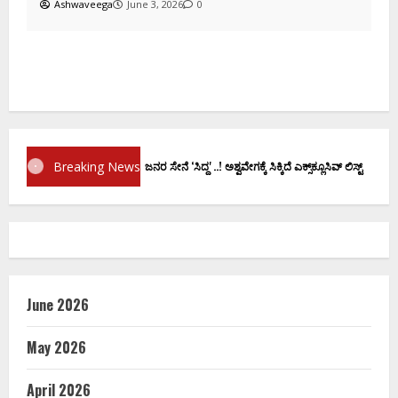
ದ
Breaking News
 ಶಿವಕುಮಾರ್‌ ಸಂಪುಟಕ್ಕೆ 14 ಜನರ ಸೇನೆ ʻಸಿದ್ದʼ..! ಅಶ್ವವೇಗಕ್ಕೆ ಸಿಕ್ಕಿದೆ ಎಕ್ಸ್‌ಕ್ಲೂಸಿವ್‌ ಲಿಸ್ಟ್‌
June 2026
May 2026
April 2026