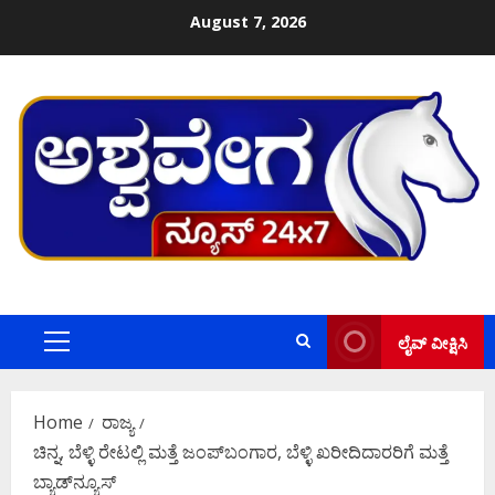
Skip
August 7, 2026
to
content
ಲೈವ್ ವೀಕ್ಷಿಸಿ
Primary
Menu
Home
ರಾಜ್ಯ
ಚಿನ್ನ, ಬೆಳ್ಳಿ ರೇಟಲ್ಲಿ ಮತ್ತೆ ಜಂಪ್‌ಬಂಗಾರ, ಬೆಳ್ಳಿ ಖರೀದಿದಾರರಿಗೆ ಮತ್ತೆ
ಬ್ಯಾಡ್‌ನ್ಯೂಸ್‌