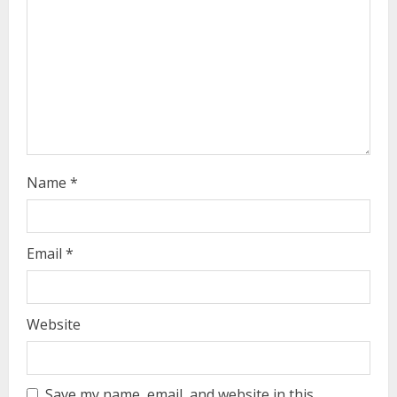
d
i
n
g
Name
*
Email
*
Website
Save my name, email, and website in this