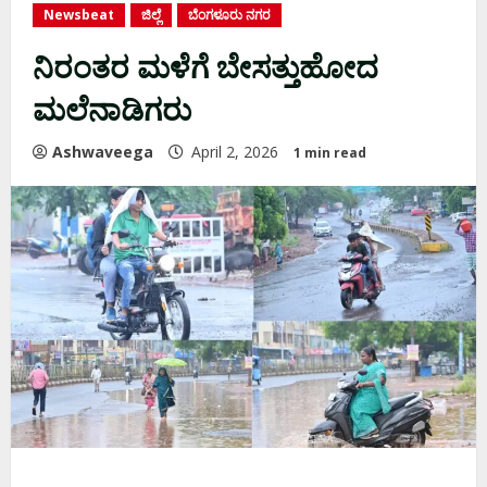
Newsbeat
ಜಿಲ್ಲೆ
ಬೆಂಗಳೂರು ನಗರ
ನಿರಂತರ ಮಳೆಗೆ ಬೇಸತ್ತುಹೋದ
ಮಲೆನಾಡಿಗರು
Ashwaveega
April 2, 2026
1 min read