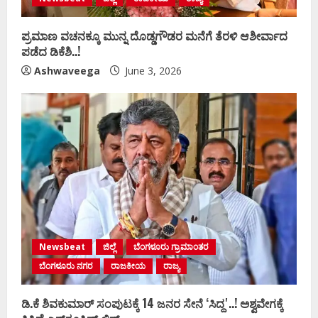
ಪ್ರಮಾಣ ವಚನಕ್ಕೂ ಮುನ್ನ ದೊಡ್ಡಗೌಡರ ಮನೆಗೆ ತೆರಳಿ ಆಶೀರ್ವಾದ
ಪಡೆದ ಡಿಕೆಶಿ..!
Ashwaveega
June 3, 2026
Newsbeat
ಜಿಲ್ಲೆ
ಬೆಂಗಳೂರು ಗ್ರಾಮಾಂತರ
ಬೆಂಗಳೂರು ನಗರ
ರಾಜಕೀಯ
ರಾಜ್ಯ
ಡಿ.ಕೆ ಶಿವಕುಮಾರ್‌ ಸಂಪುಟಕ್ಕೆ 14 ಜನರ ಸೇನೆ ʻಸಿದ್ದʼ..! ಅಶ್ವವೇಗಕ್ಕೆ