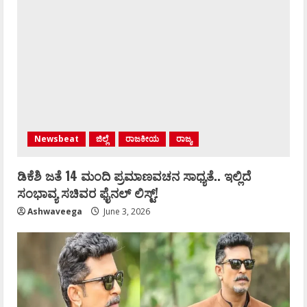
Newsbeat
ಜಿಲ್ಲೆ
ರಾಜಕೀಯ
ರಾಜ್ಯ
ಡಿಕೆಶಿ ಜತೆ 14 ಮಂದಿ ಪ್ರಮಾಣವಚನ ಸಾಧ್ಯತೆ.. ಇಲ್ಲಿದೆ
ಸಂಭಾವ್ಯ ಸಚಿವರ ಫೈನಲ್ ಲಿಸ್ಟ್‌!
Ashwaveega
June 3, 2026