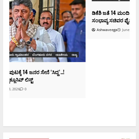
ಡಿಕೆಶಿ ಜತೆ 14 ಮಂದಿ ಪ್ರಮಾಣವಚನ ಸಾಧ್ಯತೆ.. ಇಲ್ಲಿದೆ
ಸಂಭಾವ್ಯ ಸಚಿವರ ಫೈನಲ್ ಲಿಸ್ಟ್‌!
Ashwaveega
June 3, 2026
0
ಕ
ದ