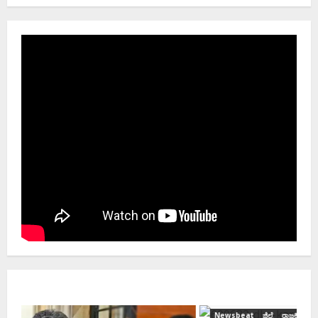
Newsbeat
ಜಿಲ್ಲೆ
ರಾಜಕೀಯ
ರಾಜ್ಯ