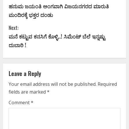
ಹನುಮ ಜಯಂತಿ ಅಂಗವಾಗಿ ವಿಜಯನಗರದ ಮಾರುತಿ
o
ಮಂದಿರಕ್ಕೆ ಭಕ್ತರ ದಂಡು
n
Next:
t
ಮನೆ ಕಟ್ಟುವ ಕನಸಿಗೆ ಕೊಳ್ಳಿ..! ಸಿಮೆಂಟ್‌ ಬೆಲೆ ಇನ್ನಷ್ಟು
i
ದುಬಾರಿ !
n
u
Leave a Reply
e
Your email address will not be published.
Required
fields are marked
*
R
Comment
*
e
a