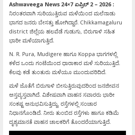
Ashwaveega News 24×7 ಏಪ್ರಿಲ್‌ 2 – 2026 :
ನಿರಂತರವಾಗಿ ಸುರಿಯುತ್ತಿರುವ ಮಳೆಯಿಂದ ಮಲೆನಾಡು
ಭಾಗದ ಜನರು ಬೇಸತ್ತು ಹೋಗಿದ್ದಾರೆ. Chikkamagaluru
district ಜಿಲ್ಲೆಯ ಹಲವೆಡೆ ಗುಡುಗು, ಬಿರುಗಾಳಿ ಸಹಿತ
ಭಾರೀ ಮಳೆಯಾಗುತ್ತಿದೆ.
N. R. Pura, Mudigere ಹಾಗೂ Koppa ಭಾಗಗಳಲ್ಲಿ
ಕಳೆದ ಒಂದು ಗಂಟೆಯಿಂದ ಧಾರಾಕಾರ ಮಳೆ ಸುರಿಯುತ್ತಿದೆ.
ಕೆಲವು ಕಡೆ ತುಂತುರು ಮಳೆಯೂ ಮುಂದುವರಿದಿದೆ.
ಮಳೆ ಜೊತೆಗೆ ಬಿರುಗಾಳಿ ಬೀಸುತ್ತಿರುವುದರಿಂದ ಜನಜೀವನ
ಅಸ್ತವ್ಯಸ್ತವಾಗಿದೆ. ವಿಶೇಷವಾಗಿ ವಾಹನ ಸವಾರರು ಭಾರೀ
ಸಂಕಷ್ಟ ಅನುಭವಿಸುತ್ತಿದ್ದು, ರಸ್ತೆಗಳಲ್ಲಿ ಸಂಚಾರ
ನಿಧಾನಗೊಂಡಿದೆ. ನೀರು ತುಂಬಿದ ರಸ್ತೆಗಳು ಹಾಗೂ ಕಡಿಮೆ
ದೃಶ್ಯಮಾನತೆ ವಾಹನ ಚಾಲಕರಿಗೆ ತೊಂದರೆಯಾಗುತ್ತಿದೆ.