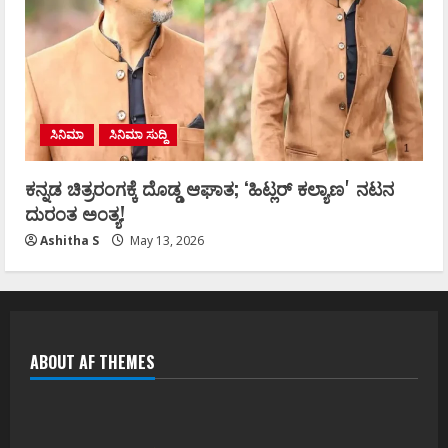
ಸಿನಿಮಾ
ಸಿನಿಮಾ ಸುದ್ದಿ
ಕನ್ನಡ ಚಿತ್ರರಂಗಕ್ಕೆ ದೊಡ್ಡ ಆಘಾತ; ʻಹಿಟ್ಲರ್ ಕಲ್ಯಾಣʼ ನಟನ
ದುರಂತ ಅಂತ್ಯ!
Ashitha S
May 13, 2026
ABOUT AF THEMES