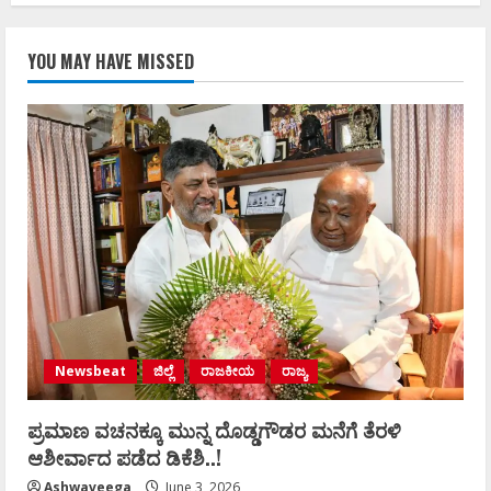
YOU MAY HAVE MISSED
Newsbeat
ಜಿಲ್ಲೆ
ರಾಜಕೀಯ
ರಾಜ್ಯ
ಪ್ರಮಾಣ ವಚನಕ್ಕೂ ಮುನ್ನ ದೊಡ್ಡಗೌಡರ ಮನೆಗೆ ತೆರಳಿ
ಆಶೀರ್ವಾದ ಪಡೆದ ಡಿಕೆಶಿ..!
Ashwaveega
June 3, 2026