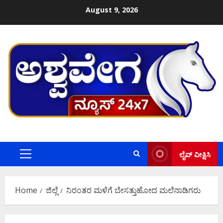
Skip
August 9, 2026
to
content
ಲೈವ್ ವೀಕ್ಷಿಸಿ
Primary
Menu
Home
ಜಿಲ್ಲೆ
ನಿರಂತರ ಮಳೆಗೆ ಬೇಸತ್ತುಹೋದ ಮಲೆನಾಡಿಗರು