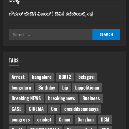
ಗೌರ್ನರ್‌ ಭೇಟಿಗೆ ವಿಜಯ್‌ ! ಟಿವಿಕೆ ಕಚೇರಿಯಲ್ಲಿ ಸಭೆ
Search
for:
TAGS
Arrest
bangalore
BBK12
belagavi
bengaluru
Birthday
bjp
bjppolitician
Breaking NEWS
breakingnews
Business
CASE
CINEMA
Cm
cmsiddaeamaiaya
congress
cricket
Crime
Darshan
DCM