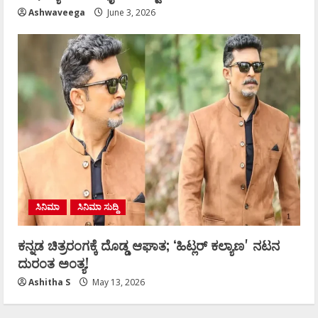
Ashwaveega
June 3, 2026
ಸಿನಿಮಾ
ಸಿನಿಮಾ ಸುದ್ದಿ
ಕನ್ನಡ ಚಿತ್ರರಂಗಕ್ಕೆ ದೊಡ್ಡ ಆಘಾತ; ʻಹಿಟ್ಲರ್ ಕಲ್ಯಾಣʼ ನಟನ
ದುರಂತ ಅಂತ್ಯ!
Ashitha S
May 13, 2026