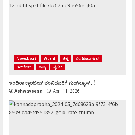
Newsbeat
World
ಜಿಲ್ಲೆ
ಬೆಂಗಳೂರು ನಗರ
ರಾಜಕೀಯ
ರಾಜ್ಯ
ವೈರಲ್
ಇಂದಿರಾ ಕ್ಯಾಂಟೀನ್‌ ನಂಬಿದವರಿಗೆ ಗುಡ್‌ನ್ಯೂಸ್‌ ..!
Ashwaveega
April 11, 2026