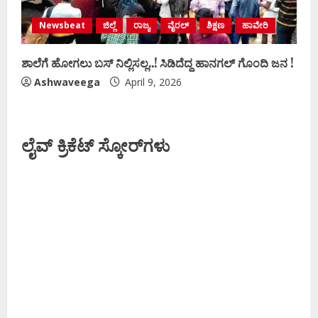
Newsbeat
ಜಿಲ್ಲೆ
ರಾಜ್ಯ
ವೈರಲ್
ಶಿಕ್ಷಣ
ಹಾವೇರಿ
ಶಾಲೆಗೆ ಹೋಗಲು ಬಸ್‌ ನಿಲ್ಲಿಸಲ್ಲ..! ಸಿಡಿದೆದ್ದ ಹಾನಗಲ್‌ ಗೊಂದಿ ಜನ !
Ashwaveega
April 9, 2026
ಲೈವ್ ಕ್ರಿಕೆಟ್ ಸ್ಕೋರ್‌ಗಳು