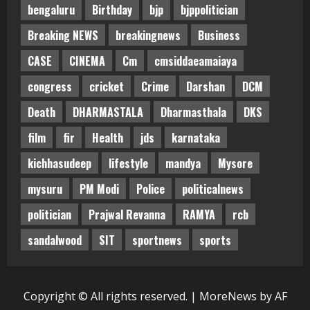
bengaluru
Birthday
bjp
bjppolitician
Breaking NEWS
breakingnews
Business
CASE
CINEMA
Cm
cmsiddaeamaiaya
congress
cricket
Crime
Darshan
DCM
Death
DHARMASTALA
Dharmasthala
DKS
film
fir
Health
jds
karnataka
kichhasudeep
lifestyle
mandya
Mysore
mysuru
PM Modi
Police
politicalnews
politician
Prajwal Revanna
RAMYA
rcb
sandalwood
SIT
sportnews
sports
Copyright © All rights reserved.
|
MoreNews
by AF