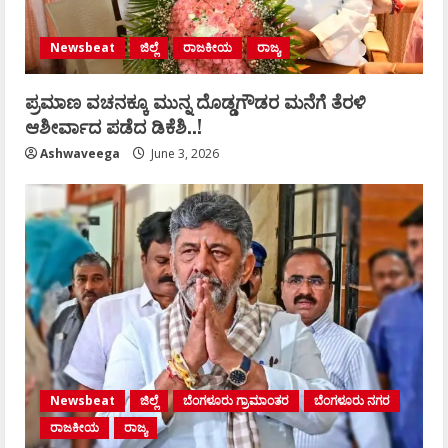
Newsbeat
ಜಿಲ್ಲೆ
ರಾಜಕೀಯ
ರಾಜ್ಯ
ಪ್ರಮಾಣ ವಚನಕ್ಕೂ ಮುನ್ನ ದೊಡ್ಡಗೌಡರ ಮನೆಗೆ ತೆರಳಿ
ಆಶೀರ್ವಾದ ಪಡೆದ ಡಿಕೆಶಿ..!
Ashwaveega
June 3, 2026
Newsbeat
ಜಿಲ್ಲೆ
ಬೆಂಗಳೂರು ಗ್ರಾಮಾಂತರ
ಬೆಂಗಳೂರು ನಗರ
ರಾಜಕೀಯ
ರಾಜ್ಯ