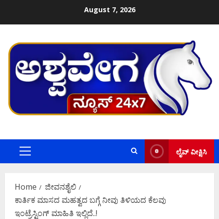
Skip
August 7, 2026
to
content
ಲೈವ್ ವೀಕ್ಷಿಸಿ
Primary
Menu
Home
ಜೀವನಶೈಲಿ
ಕಾರ್ತಿಕ ಮಾಸದ ಮಹತ್ವದ ಬಗ್ಗೆ ನೀವು ತಿಳಿಯದ ಕೆಲವು
ಇಂಟ್ರೆಸ್ಟಿಂಗ್ ಮಾಹಿತಿ ಇಲ್ಲಿದೆ..!