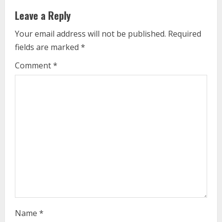
u
Leave a Reply
e
Your email address will not be published.
Required
fields are marked
*
R
Comment
*
e
a
d
i
n
g
Name
*