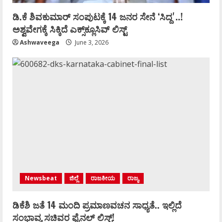
ಡಿ.ಕೆ ಶಿವಕುಮಾರ್‌ ಸಂಪುಟಕ್ಕೆ 14 ಜನರ ಸೇನೆ ʻಸಿದ್ದʼ..!
ಅಶ್ವವೇಗಕ್ಕೆ ಸಿಕ್ಕಿದೆ ಎಕ್ಸ್‌ಕ್ಲೂಸಿವ್‌ ಲಿಸ್ಟ್‌
Ashwaveega
June 3, 2026
Newsbeat
ಜಿಲ್ಲೆ
ರಾಜಕೀಯ
ರಾಜ್ಯ
ಡಿಕೆಶಿ ಜತೆ 14 ಮಂದಿ ಪ್ರಮಾಣವಚನ ಸಾಧ್ಯತೆ.. ಇಲ್ಲಿದೆ
ಸಂಭಾವ್ಯ ಸಚಿವರ ಫೈನಲ್ ಲಿಸ್ಟ್‌!