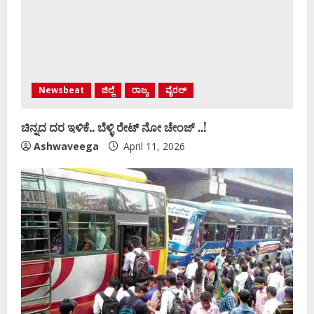
Newsbeat
ಜಿಲ್ಲೆ
ರಾಜ್ಯ
ವೈರಲ್
ಚಿನ್ನದ ದರ ಇಳಿಕೆ.. ಬೆಳ್ಳಿ ರೇಟ್‌ ನೋ ಚೇಂಜ್‌ ..!
Ashwaveega
April 11, 2026