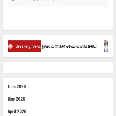
ದ
Breaking News
ರಮಾಣ ವಚನಕ್ಕೂ ಮುನ್ನ ದೊಡ್ಡಗೌಡರ ಮನೆಗೆ ತೆರಳಿ ಆಶೀರ್ವಾದ ಪಡೆದ ಡಿಕೆಶಿ..!
ಡಿ.ಕೆ 
June 2026
May 2026
April 2026