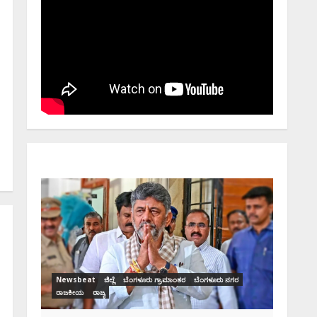
Newsbeat
ಜಿಲ್ಲೆ
ರಾಜಕೀಯ
ರಾಜ್ಯ
ಡಿಕೆಶಿ ಜತೆ 14 ಮಂದಿ
ಪ್ರಮಾಣವಚನ ಸಾಧ್ಯತೆ.. ಇಲ್ಲಿದೆ
ಸಂಭಾವ್ಯ ಸಚಿವರ ಫೈನಲ್ ಲಿಸ್ಟ್‌!
ರ
Ashwaveega
June 3, 2026
0
ಸಿನಿಮಾ