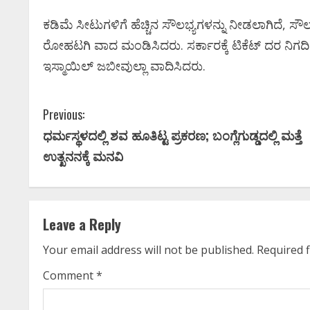
ಕಡಿಮೆ ಸೀಟುಗಳಿಗೆ ಹೆಚ್ಚಿನ ಸೌಲಭ್ಯಗಳನ್ನು ನೀಡಲಾಗಿದೆ, ಸೌ
ರೋಹಟಗಿ ವಾದ ಮಂಡಿಸಿದರು. ಸರ್ಕಾರಕ್ಕೆ ಟಿಕೆಟ್ ದರ ನಿ
ಇಸ್ಮಾಯಿಲ್ ಜಬೀವುಲ್ಲಾ ವಾದಿಸಿದರು.
C
Previous:
ಧರ್ಮಸ್ಥಳದಲ್ಲಿ ಶವ ಹೂತಿಟ್ಟ ಪ್ರಕರಣ; ಬಂಗ್ಲೆಗುಡ್ಡದಲ್ಲಿ ಮತ್ತೆ
o
ಉತ್ಖನನಕ್ಕೆ ಮನವಿ
n
t
Leave a Reply
i
Your email address will not be published.
Required 
n
Comment
*
u
Newsbeat
ಜಿಲ್ಲೆ
ರಾಜಕೀಯ
ಾ
ಸಿನಿಮಾ ಸುದ್ದಿ