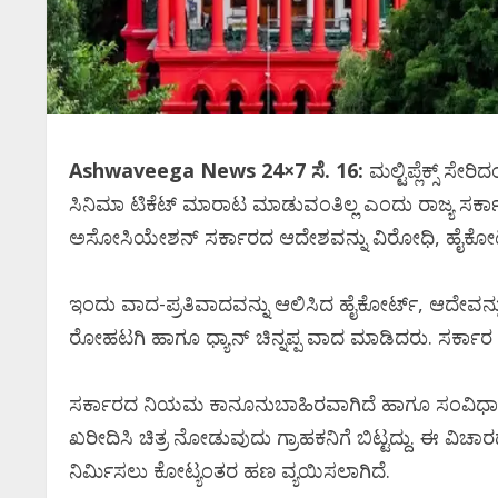
Ashwaveega News 24×7 ಸೆ. 16:
ಮಲ್ಟಿಪ್ಲೆಕ್ಸ್ ಸೇರ
ಸಿನಿಮಾ ಟಿಕೆಟ್ ಮಾರಾಟ ಮಾಡುವಂತಿಲ್ಲ ಎಂದು ರಾಜ್ಯ ಸರ್ಕಾರ ಆದೇ
ಅಸೋಸಿಯೇಶನ್‌ ಸರ್ಕಾರದ ಆದೇಶವನ್ನು ವಿರೋಧಿ, ಹೈಕೋರ್ಟ್​​ನಲ
ಇಂದು ವಾದ-ಪ್ರತಿವಾದವನ್ನು ಆಲಿಸಿದ ಹೈಕೋರ್ಟ್‌, ಆದೇವನ್ನು ಕ
ರೋಹಟಗಿ ಹಾಗೂ ಧ್ಯಾನ್ ಚಿನ್ನಪ್ಪ ವಾದ ಮಾಡಿದರು. ಸರ್ಕಾರ
ಸರ್ಕಾರದ ನಿಯಮ ಕಾನೂನುಬಾಹಿರವಾಗಿದೆ ಹಾಗೂ ಸಂವಿಧಾನದ ಸಮಾ
ಖರೀದಿಸಿ ಚಿತ್ರ ನೋಡುವುದು ಗ್ರಾಹಕನಿಗೆ ಬಿಟ್ಟದ್ದು. ಈ ವಿಚಾರದ
ನಿರ್ಮಿಸಲು ಕೋಟ್ಯಂತರ ಹಣ ವ್ಯಯಿಸಲಾಗಿದೆ.