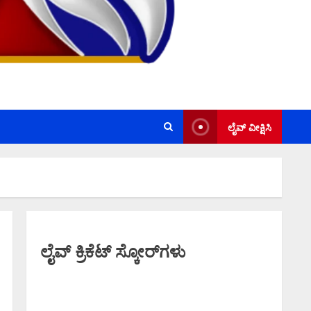
ಲೈವ್ ವೀಕ್ಷಿಸಿ
ಲೈವ್ ಕ್ರಿಕೆಟ್ ಸ್ಕೋರ್‌ಗಳು