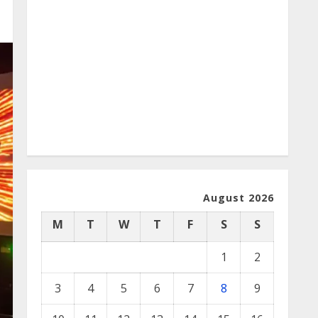
August 2026
M
T
W
T
F
S
S
1
2
3
4
5
6
7
8
9