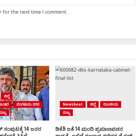
r for the next time I comment.
ಜಿಲ್ಲೆ
ಮಾಂತರ
ಬೆಂಗಳೂರು ನಗರ
Newsbeat
ಜಿಲ್ಲೆ
ರಾಜಕೀಯ
ರಾಜ್ಯ
ರಾಜ್ಯ
್‌ ಸಂಪುಟಕ್ಕೆ 14 ಜನರ
ಡಿಕೆಶಿ ಜತೆ 14 ಮಂದಿ ಪ್ರಮಾಣವಚನ
ವವೇಗಕ್ಕೆ ಸಿಕ್ಕಿದೆ
ಸಾಧ್ಯತೆ.. ಇಲ್ಲಿದೆ ಸಂಭಾವ್ಯ ಸಚಿವರ ಫೈನಲ್