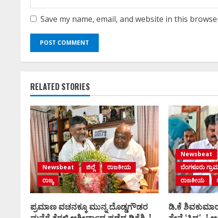
Save my name, email, and website in this browse
RELATED STORIES
Newsbeat
Newsbeat
ಜಿಲ್ಲೆ
ರಾಜಕೀಯ
ಬೆಂಗಳೂರು ಗ್ರಾ
ರಾಜ್ಯ
ರಾಜಕೀಯ
ಪ್ರಮಾಣ ವಚನಕ್ಕೂ ಮುನ್ನ ದೊಡ್ಡಗೌಡರ
ಡಿ.ಕೆ ಶಿವಕುಮಾರ
ಮನೆಗೆ ತೆರಳಿ ಆಶೀರ್ವಾದ ಪಡೆದ ಡಿಕೆಶಿ..!
ಸೇನೆ ʻಸಿದ್ದʼ..! ಅಶ್