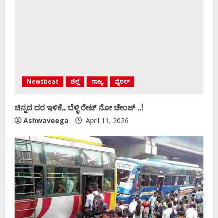
Newsbeat
ಜಿಲ್ಲೆ
ರಾಜ್ಯ
ವೈರಲ್
ಚಿನ್ನದ ದರ ಇಳಿಕೆ.. ಬೆಳ್ಳಿ ರೇಟ್‌ ನೋ ಚೇಂಜ್‌ ..!
Ashwaveega
April 11, 2026