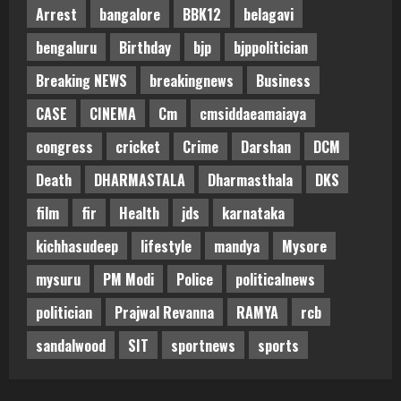
Arrest
bangalore
BBK12
belagavi
bengaluru
Birthday
bjp
bjppolitician
Breaking NEWS
breakingnews
Business
CASE
CINEMA
Cm
cmsiddaeamaiaya
congress
cricket
Crime
Darshan
DCM
Death
DHARMASTALA
Dharmasthala
DKS
film
fir
Health
jds
karnataka
kichhasudeep
lifestyle
mandya
Mysore
mysuru
PM Modi
Police
politicalnews
politician
Prajwal Revanna
RAMYA
rcb
sandalwood
SIT
sportnews
sports