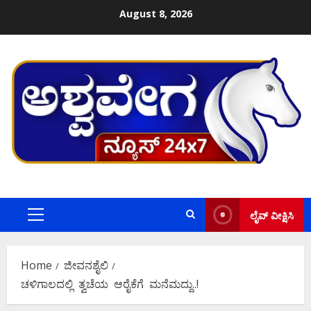
Skip
August 8, 2026
to
content
ಲೈವ್ ವೀಕ್ಷಿಸಿ
Primary
Menu
Home
ಜೀವನಶೈಲಿ
ಚಳಿಗಾಲದಲ್ಲಿ ತ್ವಚೆಯ ಆರೈಕೆಗೆ ಮನೆಮದ್ದು..!