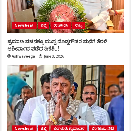
Newsbeat
ಜಿಲ್ಲೆ
ರಾಜಕೀಯ
ರಾಜ್ಯ
ಪ್ರಮಾಣ ವಚನಕ್ಕೂ ಮುನ್ನ ದೊಡ್ಡಗೌಡರ ಮನೆಗೆ ತೆರಳಿ
ಆಶೀರ್ವಾದ ಪಡೆದ ಡಿಕೆಶಿ..!
Ashwaveega
June 3, 2026
Newsbeat
ಜಿಲ್ಲೆ
ಬೆಂಗಳೂರು ಗ್ರಾಮಾಂತರ
ಬೆಂಗಳೂರು ನಗರ