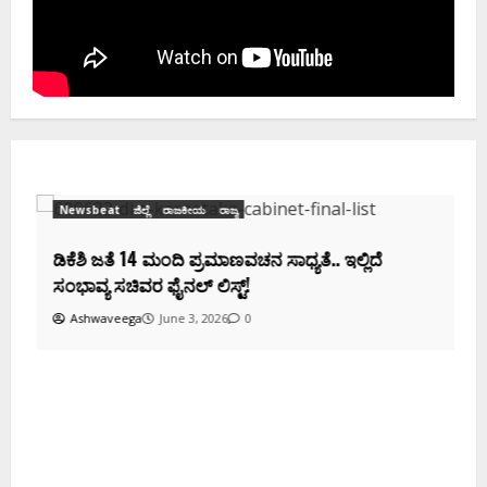
Newsbeat
ಜಿಲ್ಲೆ
ರಾಜಕೀಯ
ರಾಜ್ಯ
ಡಿಕೆಶಿ ಜತೆ 14 ಮಂದಿ ಪ್ರಮಾಣವಚನ ಸಾಧ್ಯತೆ.. ಇಲ್ಲಿದೆ
ಸಂಭಾವ್ಯ ಸಚಿವರ ಫೈನಲ್ ಲಿಸ್ಟ್‌!
Ashwaveega
June 3, 2026
0