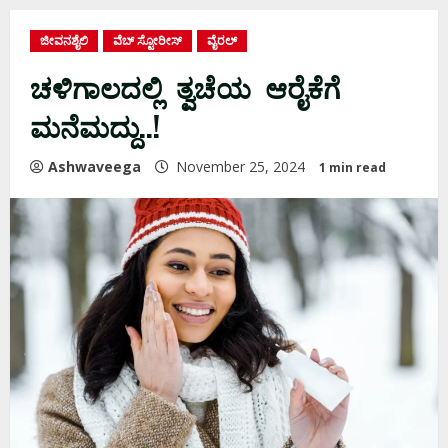
ಜೀವನಶೈಲಿ
ವೆಬ್ ಸ್ಟೋರೀಸ್
ವೈರಲ್
ಚಳಿಗಾಲದಲ್ಲಿ ತ್ವಚೆಯ ಆರೈಕೆಗೆ
ಮನೆಮದ್ದು..!
Ashwaveega
November 25, 2024
1 min read