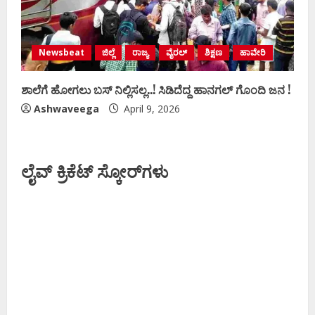
Newsbeat
ಜಿಲ್ಲೆ
ರಾಜ್ಯ
ವೈರಲ್
ಶಿಕ್ಷಣ
ಹಾವೇರಿ
ಶಾಲೆಗೆ ಹೋಗಲು ಬಸ್‌ ನಿಲ್ಲಿಸಲ್ಲ..! ಸಿಡಿದೆದ್ದ ಹಾನಗಲ್‌ ಗೊಂದಿ ಜನ !
Ashwaveega
April 9, 2026
ಲೈವ್ ಕ್ರಿಕೆಟ್ ಸ್ಕೋರ್‌ಗಳು