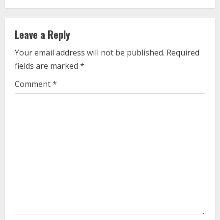
i
Leave a Reply
n
Your email address will not be published.
Required
u
fields are marked
*
e
Comment
*
R
e
a
d
i
n