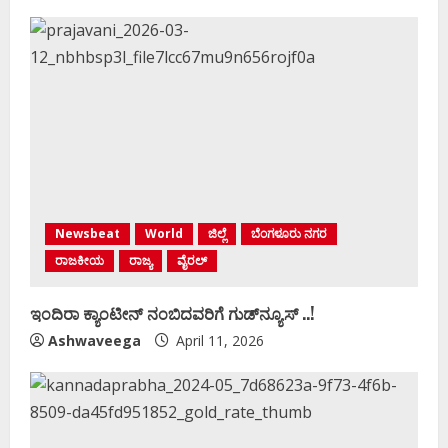
Newsbeat
World
ಜಿಲ್ಲೆ
ಬೆಂಗಳೂರು ನಗರ
ರಾಜಕೀಯ
ರಾಜ್ಯ
ವೈರಲ್
ಇಂದಿರಾ ಕ್ಯಾಂಟೀನ್‌ ನಂಬಿದವರಿಗೆ ಗುಡ್‌ನ್ಯೂಸ್‌ ..!
Ashwaveega
April 11, 2026