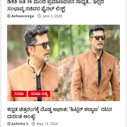
ಡಿಕೆಶಿ ಜತೆ 14 ಮಂದಿ ಪ್ರಮಾಣವಚನ ಸಾಧ್ಯತೆ.. ಇಲ್ಲಿದೆ
ಸಂಭಾವ್ಯ ಸಚಿವರ ಫೈನಲ್ ಲಿಸ್ಟ್‌!
Ashwaveega
June 3, 2026
ಸಿನಿಮಾ
ಸಿನಿಮಾ ಸುದ್ದಿ
ಕನ್ನಡ ಚಿತ್ರರಂಗಕ್ಕೆ ದೊಡ್ಡ ಆಘಾತ; ʻಹಿಟ್ಲರ್ ಕಲ್ಯಾಣʼ ನಟನ
ದುರಂತ ಅಂತ್ಯ!
Ashitha S
May 13, 2026