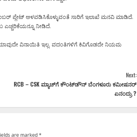
್ ಪ್ಲೇಟ್ ಅಳವಡಿಸಿಕೊಳ್ಳುವಂತೆ ಸಾರಿಗೆ ಇಲಾಖೆ ಮನವಿ ಮಾಡಿದೆ.
ಪ್ರಮಾಣ ವಚನಕ್ಕೂ ಮುನ್ನ
 ದೊಡ್ಡ
ಎಚ್ಚರಿಕೆಯನ್ನೂ ನೀಡಿದೆ.
ದೊಡ್ಡಗೌಡರ ಮನೆಗೆ ತೆರಳಿ
ಲ್ಯಾಣʼ
ಆಶೀರ್ವಾದ ಪಡೆದ ಡಿಕೆಶಿ..!
್ಯ!
ೆ ಯಾವುದೇ ವಿನಾಯಿತಿ ಇಲ್ಲ. ವದಂತಿಗಳಿಗೆ ಕಿವಿಗೊಡದೇ ನಿಯಮ
Ashwaveega
June 3, 2026
0
Next:
RCB – CSK ಮ್ಯಾಚ್‌ಗೆ ಕೌಂಟ್‌ಡೌನ್‌ ಬೆಂಗಳೂರು ಕಮೀಷನರ್‌
ಏನಂದ್ರು ?
fields are marked
*