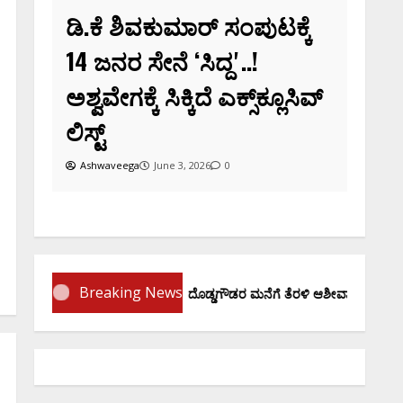
ಡಿ.ಕೆ ಶಿವಕುಮಾರ್‌ ಸಂಪುಟಕ್ಕೆ
14 ಜನರ ಸೇನೆ ʻಸಿದ್ದʼ..!
ಅಶ್ವವೇಗಕ್ಕೆ ಸಿಕ್ಕಿದೆ ಎಕ್ಸ್‌ಕ್ಲೂಸಿವ್‌
ಲಿಸ್ಟ್‌
Ashwaveega
June 3, 2026
0
Breaking News
ಪ್ರಮಾಣ ವಚನಕ್ಕೂ ಮುನ್ನ ದೊಡ್ಡಗೌಡರ ಮನೆಗೆ ತೆರಳಿ ಆಶೀರ್ವಾದ ಪಡೆದ ಡಿಕೆಶಿ..!