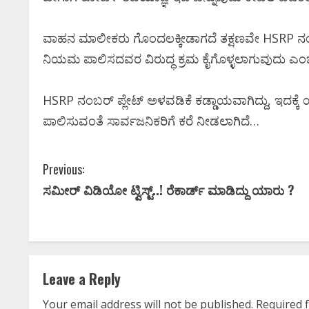
ವಾಹನ ಮಾಲೀಕರು ಗೊಂದಲಕ್ಕೀಡಾಗದೆ ತಕ್ಷಣವೇ HSRP ನಂಬರ
ಕನ್ನಡ ಚಿತ್ರರಂಗಕ್ಕೆ
ನಿಯಮ ಪಾಲಿಸದವರ ವಿರುದ್ಧ ಕ್ರಮ ಕೈಗೊಳ್ಳಲಾಗುವುದು ಎಂಬ 
ಆಘಾತ; ʻಹಿಟ್ಲರ್ ಕ
ನಟನ ದುರಂತ ಅಂತ
HSRP ನಂಬರ್ ಪ್ಲೇಟ್ ಅಳವಡಿಕೆ ಕಡ್ಡಾಯವಾಗಿದ್ದು, ಇದಕ್ಕ
ಪಾಲಿಸುವಂತೆ ಸಾರ್ವಜನಿಕರಿಗೆ ಕರೆ ನೀಡಲಾಗಿದೆ…
Ashitha S
May 13, 2026
0
C
Previous:
ಸಮೀರ್‌ ವಿಡಿಯೋ ಟ್ವಿಸ್ಟ್‌..! ರೆಕಾರ್ಡ್‌ ಮಾಡಿದ್ದು ಯಾರು ?
o
n
t
Leave a Reply
i
Your email address will not be published.
Required 