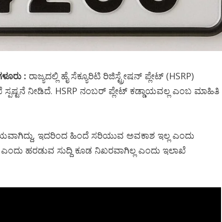
ಗಳೂರು :
ರಾಜ್ಯದಲ್ಲಿ ಹೈ ಸೆಕ್ಯೂರಿಟಿ ರಿಜಿಸ್ಟ್ರೇಷನ್ ಪ್ಲೇಟ್‌ (HSRP)
ಖೆ ಸ್ಪಷ್ಟನೆ ನೀಡಿದೆ. HSRP ನಂಬರ್ ಪ್ಲೇಟ್ ಕಡ್ಡಾಯವಲ್ಲ ಎಂಬ ಮಾಹಿತಿ
ಾಯವಾಗಿದ್ದು, ಇದರಿಂದ ಹಿಂದೆ ಸರಿಯುವ ಅವಕಾಶ ಇಲ್ಲ ಎಂದು
ಇದೆ ಎಂದು ಹರಡುವ ಸುದ್ದಿ ಕೂಡ ನಿಖರವಾಗಿಲ್ಲ ಎಂದು ಇಲಾಖೆ