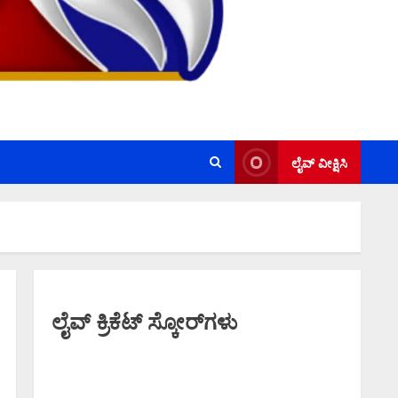
ಲೈವ್ ವೀಕ್ಷಿಸಿ
ಲೈವ್ ಕ್ರಿಕೆಟ್ ಸ್ಕೋರ್‌ಗಳು