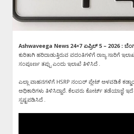
Ashwaveega News 24×7 ಏಪ್ರಿಲ್‌ 5 – 2026 : ಬೆಂ
ಕುರಿತಾಗಿ ಹರಿದಾಡುತ್ತಿರುವ ವದಂತಿಗಳಿಗೆ ರಾಜ್ಯ ಸಾರಿಗೆ ಇಲಾ
ಸಂಪೂರ್ಣ ತಪ್ಪು ಎಂದು ಇಲಾಖೆ ತಿಳಿಸಿದೆ .
ಎಲ್ಲಾ ವಾಹನಗಳಿಗೆ HSRP ನಂಬರ್ ಪ್ಲೇಟ್ ಅಳವಡಿಕೆ ಕಡ್ಡ
ಅಧಿಕಾರಿಗಳು ತಿಳಿಸಿದ್ದಾರೆ. ಕೆಲವರು ಕೋರ್ಟ್ ತಡೆಯಾಜ್ಞೆ 
ಸ್ಪಷ್ಟಪಡಿಸಿದೆ .