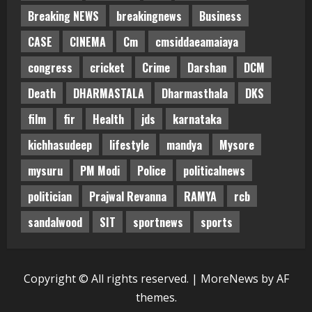
Breaking NEWS
breakingnews
Business
CASE
CINEMA
Cm
cmsiddaeamaiaya
congress
cricket
Crime
Darshan
DCM
Death
DHARMASTALA
Dharmasthala
DKS
film
fir
Health
jds
karnataka
kichhasudeep
lifestyle
mandya
Mysore
mysuru
PM Modi
Police
politicalnews
politician
Prajwal Revanna
RAMYA
rcb
sandalwood
SIT
sportnews
sports
Copyright © All rights reserved.
|
MoreNews
by AF
themes.