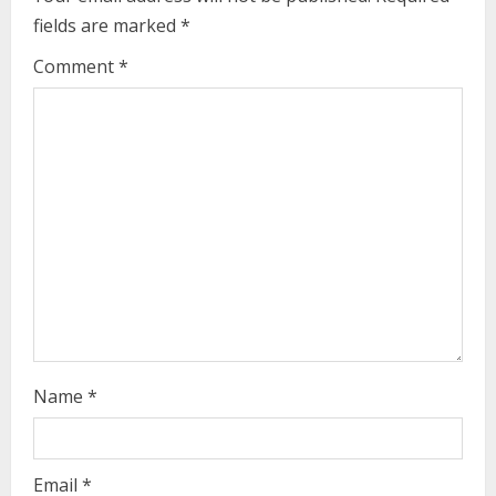
fields are marked
*
R
Comment
*
e
a
d
i
n
g
Name
*
Email
*