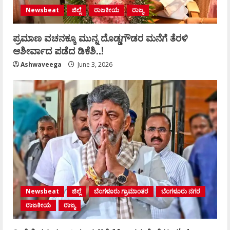
Newsbeat
ಜಿಲ್ಲೆ
ರಾಜಕೀಯ
ರಾಜ್ಯ
ಪ್ರಮಾಣ ವಚನಕ್ಕೂ ಮುನ್ನ ದೊಡ್ಡಗೌಡರ ಮನೆಗೆ ತೆರಳಿ
ಆಶೀರ್ವಾದ ಪಡೆದ ಡಿಕೆಶಿ..!
Ashwaveega
June 3, 2026
Newsbeat
ಜಿಲ್ಲೆ
ಬೆಂಗಳೂರು ಗ್ರಾಮಾಂತರ
ಬೆಂಗಳೂರು ನಗರ
ರಾಜಕೀಯ
ರಾಜ್ಯ