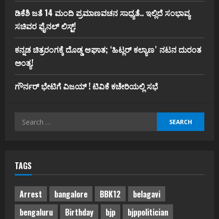
ಡಿಕೆಶಿ ಜತೆ 14 ಮಂದಿ ಪ್ರಮಾಣವಚನ ಸಾಧ್ಯತೆ.. ಇಲ್ಲಿದೆ ಸಂಭಾವ್ಯ
ಸಚಿವರ ಫೈನಲ್ ಲಿಸ್ಟ್‌!
ಕನ್ನಡ ಚಿತ್ರರಂಗಕ್ಕೆ ದೊಡ್ಡ ಆಘಾತ; ʻಹಿಟ್ಲರ್ ಕಲ್ಯಾಣʼ ನಟನ ದುರಂತ
ಅಂತ್ಯ!
ಗೌರ್ನರ್‌ ಭೇಟಿಗೆ ವಿಜಯ್‌ ! ಟಿವಿಕೆ ಕಚೇರಿಯಲ್ಲಿ ಸಭೆ
Search
for:
TAGS
Arrest
bangalore
BBK12
belagavi
bengaluru
Birthday
bjp
bjppolitician