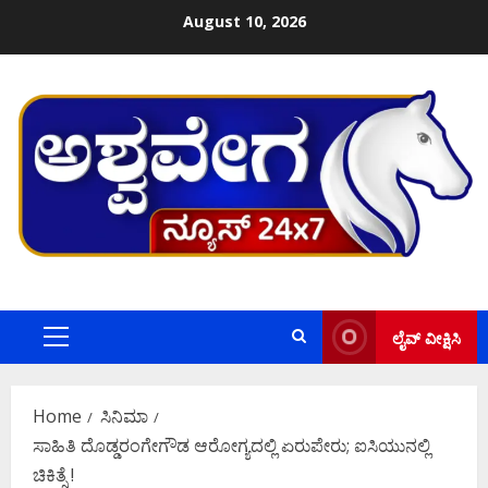
Skip
August 10, 2026
to
content
ಲೈವ್ ವೀಕ್ಷಿಸಿ
Primary
Menu
Home
ಸಿನಿಮಾ
ಸಾಹಿತಿ ದೊಡ್ಡರಂಗೇಗೌಡ ಆರೋಗ್ಯದಲ್ಲಿ ಏರುಪೇರು; ಐಸಿಯುನಲ್ಲಿ
ಚಿಕಿತ್ಸೆ !