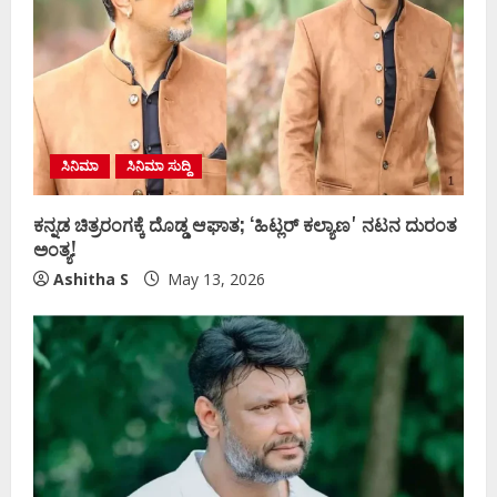
ಸಿನಿಮಾ
ಸಿನಿಮಾ ಸುದ್ದಿ
ಕನ್ನಡ ಚಿತ್ರರಂಗಕ್ಕೆ ದೊಡ್ಡ ಆಘಾತ; ʻಹಿಟ್ಲರ್ ಕಲ್ಯಾಣʼ ನಟನ ದುರಂತ
ಅಂತ್ಯ!
Ashitha S
May 13, 2026