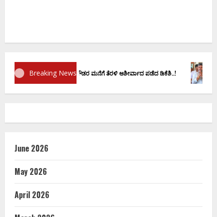
Breaking News
ಾಣ ವಚನಕ್ಕೂ ಮುನ್ನ ದೊಡ್ಡಗೌಡರ ಮನೆಗೆ ತೆರಳಿ ಆಶೀರ್ವಾದ ಪಡೆದ ಡಿಕೆಶಿ..!
ಡಿ.ಕೆ ಶಿ
June 2026
May 2026
April 2026