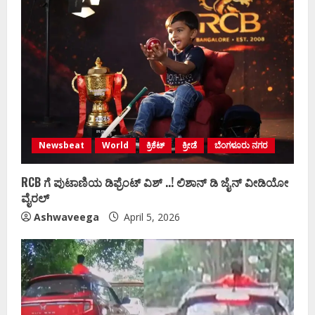
Newsbeat
World
ಕ್ರಿಕೆಟ್
ಕ್ರೀಡೆ
ಬೆಂಗಳೂರು ನಗರ
RCB ಗೆ ಪುಟಾಣಿಯ ಡಿಫ್ರೆಂಟ್‌ ವಿಶ್ ..! ಲಿಶಾನ್‌ ಡಿ ಜೈನ್‌ ವೀಡಿಯೋ
ವೈರಲ್
Ashwaveega
April 5, 2026