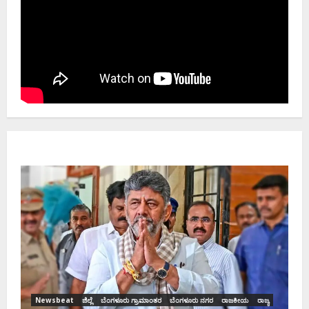
Newsbeat
ಜಿಲ್ಲೆ
ರಾಜಕೀಯ
ರಾಜ್ಯ
ಡಿಕೆಶಿ ಜತೆ 14 ಮಂದಿ ಪ್ರಮಾಣವಚನ ಸಾಧ್ಯತೆ.. ಇಲ್ಲಿದೆ
ಸಂಭಾವ್ಯ ಸಚಿವರ ಫೈನಲ್ ಲಿಸ್ಟ್‌!
Ashwaveega
June 3, 2026
0