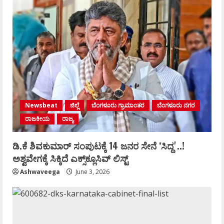
Newsbeat
ಜಿಲ್ಲೆ
ಬೆಂಗಳೂರು ಗ್ರಾಮಾಂತರ
ಬೆಂಗಳೂರು ನಗರ
ರಾಜಕೀಯ
ರಾಜ್ಯ
ಡಿ.ಕೆ ಶಿವಕುಮಾರ್‌ ಸಂಪುಟಕ್ಕೆ 14 ಜನರ ಸೇನೆ ʻಸಿದ್ದʼ..!
ಅಶ್ವವೇಗಕ್ಕೆ ಸಿಕ್ಕಿದೆ ಎಕ್ಸ್‌ಕ್ಲೂಸಿವ್‌ ಲಿಸ್ಟ್‌
Ashwaveega
June 3, 2026