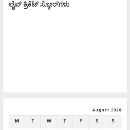
ಲೈವ್ ಕ್ರಿಕೆಟ್ ಸ್ಕೋರ್‌ಗಳು
August 2026
M
T
W
T
F
S
S