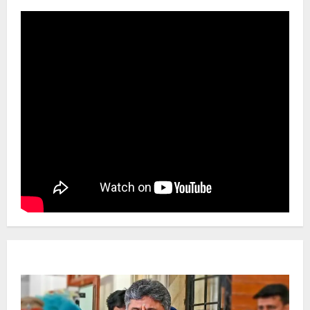
Newsbeat
ಜಿಲ್ಲೆ
ರಾಜಕೀಯ
ರಾಜ್ಯ