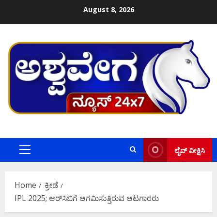
Skip
August 8, 2026
to
content
ಲೈವ್ ವೀಕ್ಷಿಸಿ
Primary
Menu
Home
ಕ್ರೀಡೆ
IPL 2025; ಆರ್‌ಸಿಬಿಗೆ ಆಗಮಿಸುತ್ತಿರುವ ಆಟಗಾರರು