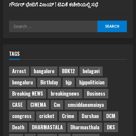
ಗೌರ್ನರ್‌ ಭೇಟಿಗೆ ವಿಜಯ್‌ ! ಟಿವಿಕೆ ಕಚೇರಿಯಲ್ಲಿ ಸಭೆ
Search
for:
TAGS
Arrest
bangalore
BBK12
belagavi
bengaluru
Birthday
bjp
bjppolitician
Breaking NEWS
breakingnews
Business
CASE
CINEMA
Cm
cmsiddaeamaiaya
congress
cricket
Crime
Darshan
DCM
Death
DHARMASTALA
Dharmasthala
DKS