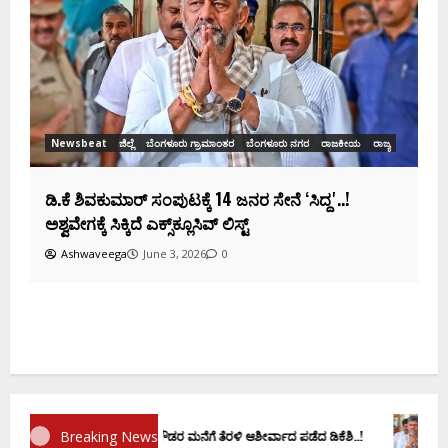
ಡಿಕೆಶಿ ಜತೆ 14 ಮಂದಿ ಪ್ರಮಾಣವಚನ ಸಾಧ್ಯತೆ.. ಇಲ್ಲಿದೆ
ಸಂಭಾವ್ಯ ಸಚಿವರ ಫೈನಲ್ ಲಿಸ್ಟ್‌!
Ashwaveega
June 3, 2026
0
ಕ
ದ
Breaking News
ಾಣ ವಚನಕ್ಕೂ ಮುನ್ನ ದೊಡ್ಡಗೌಡರ ಮನೆಗೆ ತೆರಳಿ ಆಶೀರ್ವಾದ ಪಡೆದ ಡಿಕೆಶಿ..!
ಡಿ.ಕೆ ಶಿ