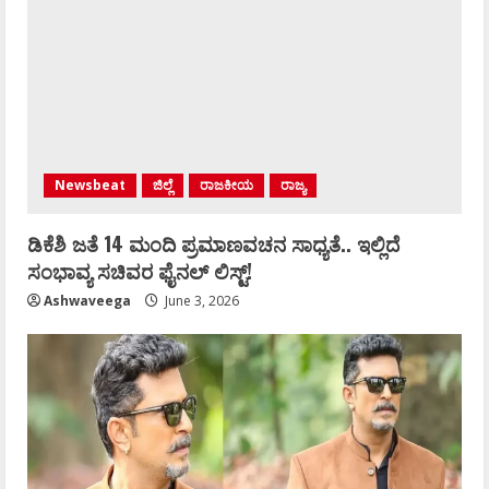
Newsbeat
ಜಿಲ್ಲೆ
ರಾಜಕೀಯ
ರಾಜ್ಯ
ಡಿಕೆಶಿ ಜತೆ 14 ಮಂದಿ ಪ್ರಮಾಣವಚನ ಸಾಧ್ಯತೆ.. ಇಲ್ಲಿದೆ
ಸಂಭಾವ್ಯ ಸಚಿವರ ಫೈನಲ್ ಲಿಸ್ಟ್‌!
Ashwaveega
June 3, 2026