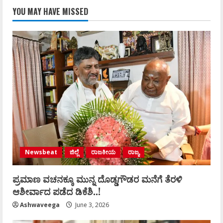
YOU MAY HAVE MISSED
Newsbeat
ಜಿಲ್ಲೆ
ರಾಜಕೀಯ
ರಾಜ್ಯ
ಪ್ರಮಾಣ ವಚನಕ್ಕೂ ಮುನ್ನ ದೊಡ್ಡಗೌಡರ ಮನೆಗೆ ತೆರಳಿ
ಆಶೀರ್ವಾದ ಪಡೆದ ಡಿಕೆಶಿ..!
Ashwaveega
June 3, 2026