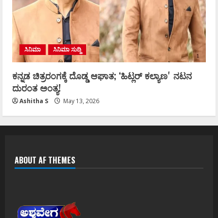
ಸಿನಿಮಾ
ಸಿನಿಮಾ ಸುದ್ದಿ
ಕನ್ನಡ ಚಿತ್ರರಂಗಕ್ಕೆ ದೊಡ್ಡ ಆಘಾತ; ʻಹಿಟ್ಲರ್ ಕಲ್ಯಾಣʼ ನಟನ
ದುರಂತ ಅಂತ್ಯ!
Ashitha S
May 13, 2026
ABOUT AF THEMES