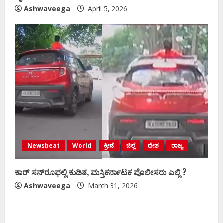
Ashwaveega
April 5, 2026
Newsbeat
World
ಕ್ರೀಡೆ
ಜಿಲ್ಲೆ
ದೇಶ
ರಾಜ್ಯ
ಕಾರ್ ಸನ್‌ರೂಫಲ್ಲಿ ಕುಡಿತ, ಮಸ್ತಿಕರ್ನಾಟಕ ಪೊಲೀಸರು ಎಲ್ಲಿ ?
Ashwaveega
March 31, 2026