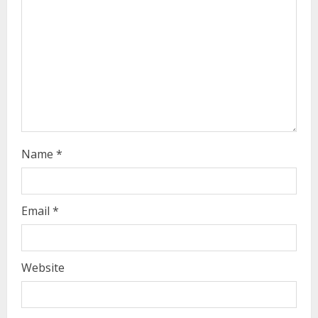
a
d
i
n
g
Name
*
Email
*
Website