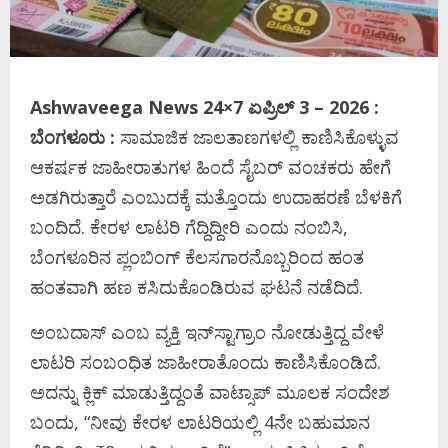
Ashwaveega News 24×7 ಏಪ್ರಿಲ್‌ 3 – 2026 :
ಬೆಂಗಳೂರು :
ಸಾಮಾಜಿಕ ಜಾಲತಾಣಗಳಲ್ಲಿ ಕಾಣಿಸಿಕೊಳ್ಳುವ
ಆಕರ್ಷಕ ಜಾಹೀರಾತುಗಳ ಹಿಂದೆ ಸೈಬರ್ ವಂಚಕರು ಹೇಗೆ
ಅಡಗಿರುತ್ತಾರೆ ಎಂಬುದಕ್ಕೆ ಮತ್ತೊಂದು ಉದಾಹರಣೆ ಬೆಳಕಿಗೆ
ಬಂದಿದೆ. ಕೇರಳ ಲಾಟರಿ ಗೆದ್ದಿದ್ದೀರಿ ಎಂದು ನಂಬಿಸಿ,
ಬೆಂಗಳೂರಿನ ಪ್ಲಂಬಿಂಗ್ ಕೆಲಸಗಾರನೊಬ್ಬರಿಂದ ಹಂತ
ಹಂತವಾಗಿ ಹಣ ಕಸಿದುಕೊಂಡಿರುವ ಘಟನೆ ನಡೆದಿದೆ.
ಅಂಬದಾಸ್ ಎಂಬ ವ್ಯಕ್ತಿ ಇನ್‌ಸ್ಟಾಗ್ರಾಂ ನೋಡುತ್ತಿದ್ದ ವೇಳೆ
ಲಾಟರಿ ಸಂಬಂಧಿತ ಜಾಹೀರಾತೊಂದು ಕಾಣಿಸಿಕೊಂಡಿದೆ.
ಅದನ್ನು ಕ್ಲಿಕ್ ಮಾಡುತ್ತಿದ್ದಂತೆ ವಾಟ್ಸಾಪ್ ಮೂಲಕ ಸಂದೇಶ
ಬಂದು, “ನೀವು ಕೇರಳ ಲಾಟರಿಯಲ್ಲಿ 4ನೇ ಬಹುಮಾನ