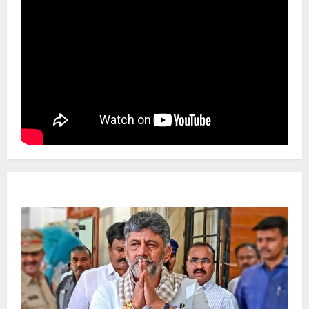
Newsbeat
ಜಿಲ್ಲೆ
ರಾಜಕೀಯ
ರಾಜ್ಯ
ಡಿಕೆಶಿ ಜತೆ 14 ಮಂದಿ ಪ್ರಮಾಣವಚನ ಸಾಧ್ಯತೆ.. ಇಲ್ಲಿದೆ
ಸಂಭಾವ್ಯ ಸಚಿವರ ಫೈನಲ್ ಲಿಸ್ಟ್‌!
Ashwaveega
June 3, 2026
0