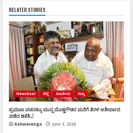
RELATED STORIES
Newsbeat
ಜಿಲ್ಲೆ
ರಾಜಕೀಯ
ರಾಜ್ಯ
ಪ್ರಮಾಣ ವಚನಕ್ಕೂ ಮುನ್ನ ದೊಡ್ಡಗೌಡರ ಮನೆಗೆ ತೆರಳಿ ಆಶೀರ್ವಾದ
ಪಡೆದ ಡಿಕೆಶಿ..!
Ashwaveega
June 3, 2026