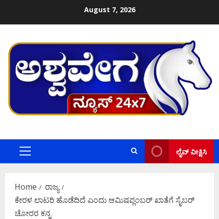
Skip
August 7, 2026
to
content
ಲೈವ್ ವೀಕ್ಷಿಸಿ
Primary
Menu
Home
ರಾಜ್ಯ
ಕೇರಳ ಲಾಟರಿ ಹೊಡೆದಿದೆ ಎಂದು ಆಮಿಷಪ್ಲಂಬರ್‌ ಖಾತೆಗೆ ಸೈಬರ್‌
ಚೋರರ ಕನ್ನ