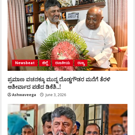
Newsbeat
ಜಿಲ್ಲೆ
ರಾಜಕೀಯ
ರಾಜ್ಯ
ಪ್ರಮಾಣ ವಚನಕ್ಕೂ ಮುನ್ನ ದೊಡ್ಡಗೌಡರ ಮನೆಗೆ ತೆರಳಿ
ಆಶೀರ್ವಾದ ಪಡೆದ ಡಿಕೆಶಿ..!
Ashwaveega
June 3, 2026