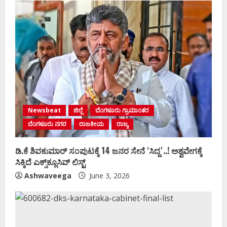
Newsbeat
ಜಿಲ್ಲೆ
ಬೆಂಗಳೂರು ಗ್ರಾಮಾಂತರ
ಬೆಂಗಳೂರು ನಗರ
ರಾಜಕೀಯ
ರಾಜ್ಯ
ಡಿ.ಕೆ ಶಿವಕುಮಾರ್‌ ಸಂಪುಟಕ್ಕೆ 14 ಜನರ ಸೇನೆ ʻಸಿದ್ದʼ..! ಅಶ್ವವೇಗಕ್ಕೆ
ಸಿಕ್ಕಿದೆ ಎಕ್ಸ್‌ಕ್ಲೂಸಿವ್‌ ಲಿಸ್ಟ್‌
Ashwaveega
June 3, 2026