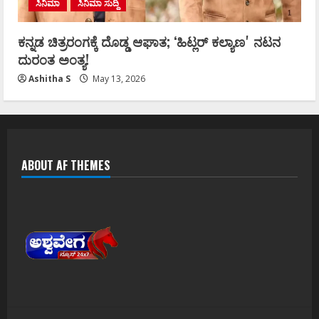
ಸಿನಿಮಾ
ಸಿನಿಮಾ ಸುದ್ದಿ
ಕನ್ನಡ ಚಿತ್ರರಂಗಕ್ಕೆ ದೊಡ್ಡ ಆಘಾತ; ʻಹಿಟ್ಲರ್ ಕಲ್ಯಾಣʼ ನಟನ
ದುರಂತ ಅಂತ್ಯ!
Ashitha S
May 13, 2026
ABOUT AF THEMES