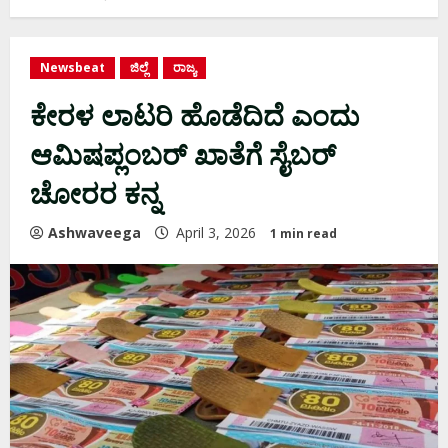
Newsbeat
ಜಿಲ್ಲೆ
ರಾಜ್ಯ
ಕೇರಳ ಲಾಟರಿ ಹೊಡೆದಿದೆ ಎಂದು
ಆಮಿಷಪ್ಲಂಬರ್‌ ಖಾತೆಗೆ ಸೈಬರ್‌
ಚೋರರ ಕನ್ನ
Ashwaveega
April 3, 2026
1 min read