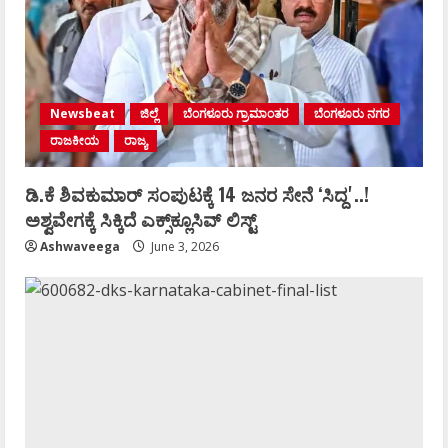
Newsbeat
ಜಿಲ್ಲೆ
ಬೆಂಗಳೂರು ಗ್ರಾಮಾಂತರ
ಬೆಂಗಳೂರು ನಗರ
ರಾಜಕೀಯ
ರಾಜ್ಯ
ಡಿ.ಕೆ ಶಿವಕುಮಾರ್‌ ಸಂಪುಟಕ್ಕೆ 14 ಜನರ ಸೇನೆ ʻಸಿದ್ದʼ..!
ಅಶ್ವವೇಗಕ್ಕೆ ಸಿಕ್ಕಿದೆ ಎಕ್ಸ್‌ಕ್ಲೂಸಿವ್‌ ಲಿಸ್ಟ್‌
Ashwaveega
June 3, 2026