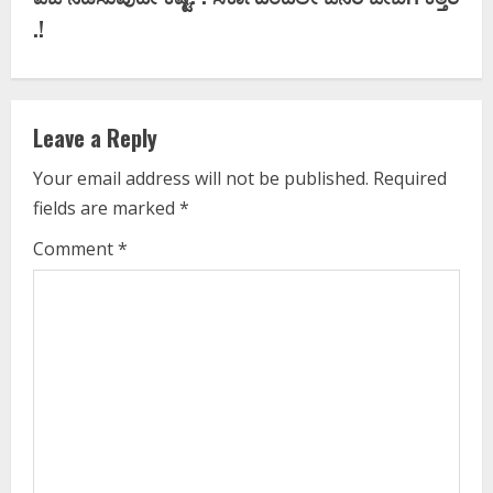
t
.!
i
n
Leave a Reply
u
Your email address will not be published.
Required
e
fields are marked
*
R
Comment
*
e
a
d
i
n