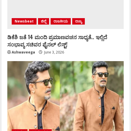
Newsbeat
ಜಿಲ್ಲೆ
ರಾಜಕೀಯ
ರಾಜ್ಯ
ಡಿಕೆಶಿ ಜತೆ 14 ಮಂದಿ ಪ್ರಮಾಣವಚನ ಸಾಧ್ಯತೆ.. ಇಲ್ಲಿದೆ
ಸಂಭಾವ್ಯ ಸಚಿವರ ಫೈನಲ್ ಲಿಸ್ಟ್‌!
Ashwaveega
June 3, 2026