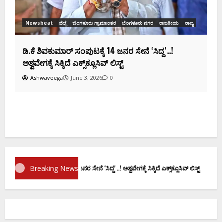
ಕ
ದ
Breaking News
 ಶಿವಕುಮಾರ್‌ ಸಂಪುಟಕ್ಕೆ 14 ಜನರ ಸೇನೆ ʻಸಿದ್ದʼ..! ಅಶ್ವವೇಗಕ್ಕೆ ಸಿಕ್ಕಿದೆ ಎಕ್ಸ್‌ಕ್ಲೂಸಿವ್‌ ಲಿಸ್ಟ್‌