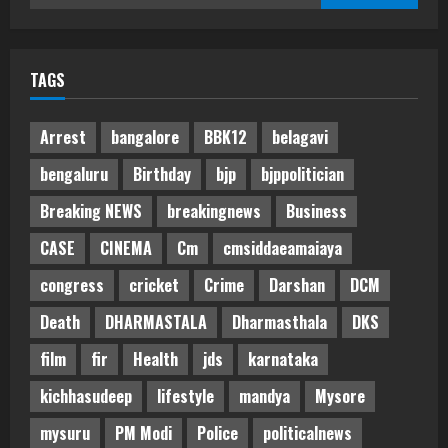
for:
TAGS
Arrest
bangalore
BBK12
belagavi
bengaluru
Birthday
bjp
bjppolitician
Breaking NEWS
breakingnews
Business
CASE
CINEMA
Cm
cmsiddaeamaiaya
congress
cricket
Crime
Darshan
DCM
Death
DHARMASTALA
Dharmasthala
DKS
film
fir
Health
jds
karnataka
kichhasudeep
lifestyle
mandya
Mysore
mysuru
PM Modi
Police
politicalnews