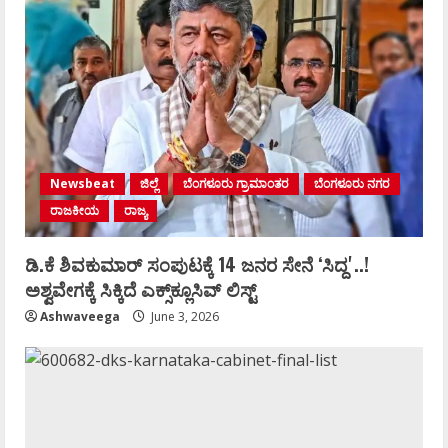
Newsbeat
ಜಿಲ್ಲೆ
ಬೆಂಗಳೂರು ಗ್ರಾಮಾಂತರ
ಬೆಂಗಳೂರು ನಗರ
ರಾಜಕೀಯ
ರಾಜ್ಯ
ಡಿ.ಕೆ ಶಿವಕುಮಾರ್‌ ಸಂಪುಟಕ್ಕೆ 14 ಜನರ ಸೇನೆ ʻಸಿದ್ದʼ..!
ಅಶ್ವವೇಗಕ್ಕೆ ಸಿಕ್ಕಿದೆ ಎಕ್ಸ್‌ಕ್ಲೂಸಿವ್‌ ಲಿಸ್ಟ್‌
Ashwaveega
June 3, 2026