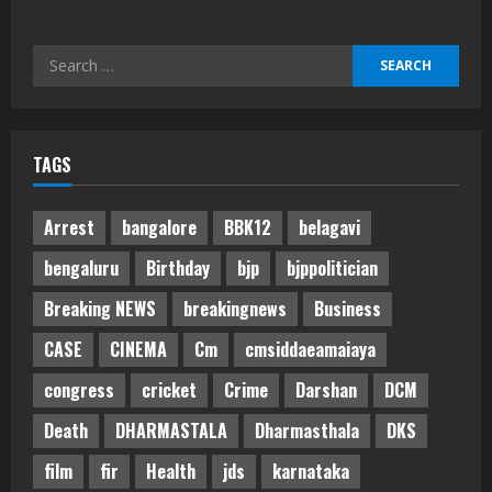
Search
for:
TAGS
Arrest
bangalore
BBK12
belagavi
bengaluru
Birthday
bjp
bjppolitician
Breaking NEWS
breakingnews
Business
CASE
CINEMA
Cm
cmsiddaeamaiaya
congress
cricket
Crime
Darshan
DCM
Death
DHARMASTALA
Dharmasthala
DKS
film
fir
Health
jds
karnataka