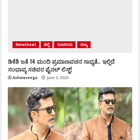
Newsbeat
ಜಿಲ್ಲೆ
ರಾಜಕೀಯ
ರಾಜ್ಯ
ಡಿಕೆಶಿ ಜತೆ 14 ಮಂದಿ ಪ್ರಮಾಣವಚನ ಸಾಧ್ಯತೆ.. ಇಲ್ಲಿದೆ
ಸಂಭಾವ್ಯ ಸಚಿವರ ಫೈನಲ್ ಲಿಸ್ಟ್‌!
Ashwaveega
June 3, 2026