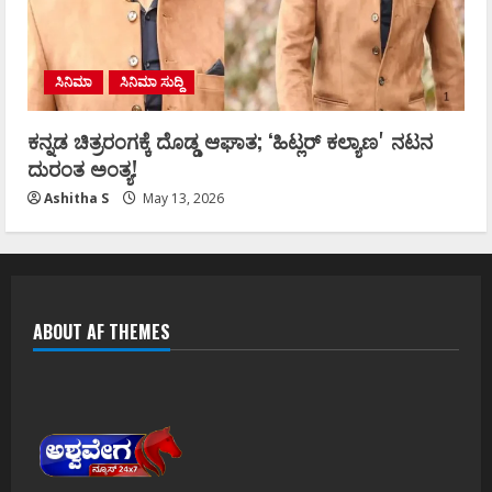
ಸಿನಿಮಾ
ಸಿನಿಮಾ ಸುದ್ದಿ
ಕನ್ನಡ ಚಿತ್ರರಂಗಕ್ಕೆ ದೊಡ್ಡ ಆಘಾತ; ʻಹಿಟ್ಲರ್ ಕಲ್ಯಾಣʼ ನಟನ
ದುರಂತ ಅಂತ್ಯ!
Ashitha S
May 13, 2026
ABOUT AF THEMES