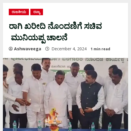
ರಾಜಕೀಯ
ರಾಜ್ಯ
ರಾಗಿ ಖರೀದಿ ನೊಂದಣಿಗೆ ಸಚಿವ
ಮುನಿಯಪ್ಪ ಚಾಲನೆ
Ashwaveega
December 4, 2024
1 min read