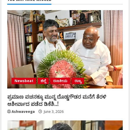
Newsbeat
ಜಿಲ್ಲೆ
ರಾಜಕೀಯ
ರಾಜ್ಯ
ಪ್ರಮಾಣ ವಚನಕ್ಕೂ ಮುನ್ನ ದೊಡ್ಡಗೌಡರ ಮನೆಗೆ ತೆರಳಿ
ಆಶೀರ್ವಾದ ಪಡೆದ ಡಿಕೆಶಿ..!
Ashwaveega
June 3, 2026