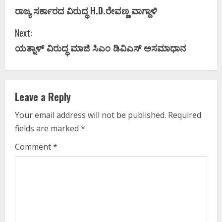
ರಾಜ್ಯ ಸರ್ಕಾರದ ವಿರುದ್ಧ H.D.ರೇವಣ್ಣ ವಾಗ್ದಾಳಿ
o
Next:
n
ಯತ್ನಾಳ್‌ ವಿರುದ್ಧ ಮಾಜಿ ಸಿಎಂ ಡಿವಿಎಸ್‌ ಅಸಮಾಧಾನ
t
i
Leave a Reply
n
Your email address will not be published.
Required
u
fields are marked
*
e
Comment
*
R
e
a