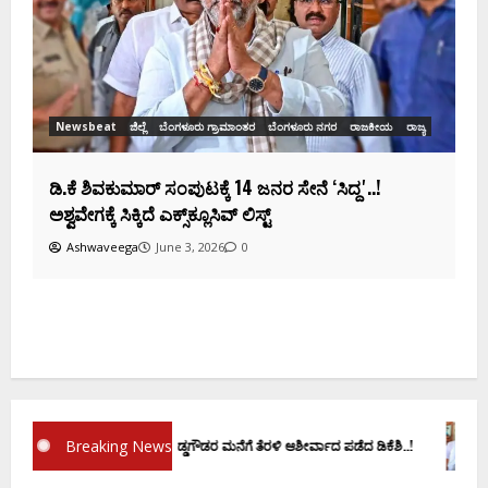
ಸಂಭಾವ್ಯ ಸಚಿವರ ಫೈನಲ್ ಲಿಸ್ಟ್‌!
Ashwaveega
June 3, 2026
0
ಕ
ದ
Breaking News
ಪ್ರಮಾಣ ವಚನಕ್ಕೂ ಮುನ್ನ ದೊಡ್ಡಗೌಡರ ಮನೆಗೆ ತೆರಳಿ ಆಶೀರ್ವಾದ ಪಡೆದ ಡಿಕೆಶಿ..!
ಡಿ.ಕ