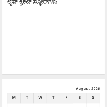
ಲೈವ್ ಕ್ರಿಕೆಟ್ ಸ್ಕೋರ್‌ಗಳು
August 2026
M
T
W
T
F
S
S