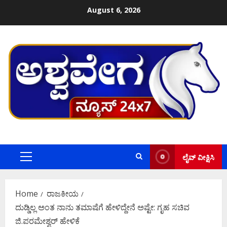
Skip
August 6, 2026
to
content
ಲೈವ್ ವೀಕ್ಷಿಸಿ
Primary
Menu
Home
ರಾಜಕೀಯ
ದುಡ್ಡಿಲ್ಲ ಅಂತ ನಾನು ತಮಾಷೆಗೆ ಹೇಳಿದ್ದೇನೆ ಅಷ್ಟೇ: ಗೃಹ ಸಚಿವ
ಜಿ.ಪರಮೇಶ್ವರ್‌ ಹೇಳಿಕೆ