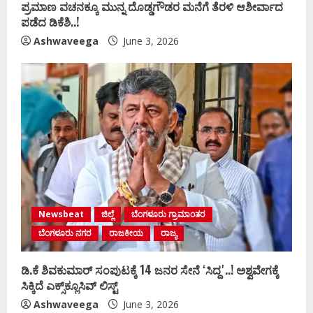
ಪ್ರಮಾಣ ವಚನಕ್ಕೂ ಮುನ್ನ ದೊಡ್ಡಗೌಡರ ಮನೆಗೆ ತೆರಳಿ ಆಶೀರ್ವಾದ
ಪಡೆದ ಡಿಕೆಶಿ..!
Ashwaveega
June 3, 2026
Newsbeat
ಜಿಲ್ಲೆ
ಬೆಂಗಳೂರು ಗ್ರಾಮಾಂತರ
ಬೆಂಗಳೂರು ನಗರ
ರಾಜಕೀಯ
ರಾಜ್ಯ
ಡಿ.ಕೆ ಶಿವಕುಮಾರ್‌ ಸಂಪುಟಕ್ಕೆ 14 ಜನರ ಸೇನೆ ʻಸಿದ್ದʼ..! ಅಶ್ವವೇಗಕ್ಕೆ
ಸಿಕ್ಕಿದೆ ಎಕ್ಸ್‌ಕ್ಲೂಸಿವ್‌ ಲಿಸ್ಟ್‌
Ashwaveega
June 3, 2026