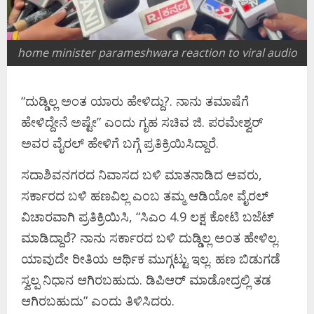
home minister parameshwara reaction to viral audio
“ದುಡ್ಡಿಲ್ಲ ಅಂತ ಯಾರು ಹೇಳಿದ್ದು?. ನಾನು ತಮಾಷೆಗೆ
ಹೇಳಿದ್ದೇನೆ ಅಷ್ಟೇ” ಎಂದು ಗೃಹ ಸಚಿವ ಜಿ. ಪರಮೇಶ್ವರ್
ಅವರ ವೈರಲ್ ಹೇಳಿಗೆ ಬಗ್ಗೆ ಪ್ರತಿಕ್ರಿಯಿಸಿದ್ದಾರೆ.
ಸದಾಶಿವನಗರದ ನಿವಾಸದ ಬಳಿ ಮಾತನಾಡಿದ ಅವರು,
ಸರ್ಕಾರದ ಬಳಿ ಹಣವಿಲ್ಲ ಎಂಬ ತಮ್ಮ ಆಡಿಯೋ ವೈರಲ್
ವಿಚಾರವಾಗಿ ಪ್ರತಿಕ್ರಿಯಿಸಿ, “ಸಿಎಂ 4.9 ಲಕ್ಷ ಕೋಟಿ ಬಜೆಟ್
ಮಾಡಿದ್ದಾರೆ? ನಾನು ಸರ್ಕಾರದ ಬಳಿ ದುಡ್ಡಿಲ್ಲ ಅಂತ ಹೇಳಿಲ್ಲ.
ಯಾವುದೇ ರೀತಿಯ ಆರ್ಥಿಕ ಮುಗ್ಗಟ್ಟು ಇಲ್ಲ. ಹಣ ಬಿಡುಗಡೆ
ಸ್ವಲ್ಪ ನಿಧಾನ ಆಗಿರಬಹುದು. ಡಿಪಿಆರ್ ಮಾಡೋದ್ರಲ್ಲಿ ತಡ
ಆಗಿರಬಹುದು” ಎಂದು ತಿಳಿಸಿದರು.