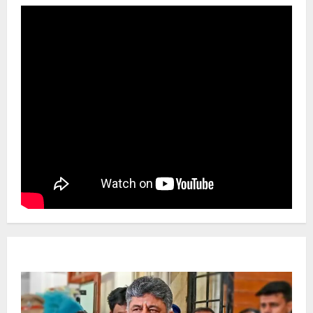
Newsbeat
ಜಿಲ್ಲೆ
ರಾಜಕೀಯ
ರಾಜ್ಯ
ಡಿಕೆಶಿ ಜತೆ 14 ಮಂದಿ ಪ್ರಮಾಣವಚನ ಸಾಧ್ಯತೆ.. ಇಲ್ಲಿದೆ