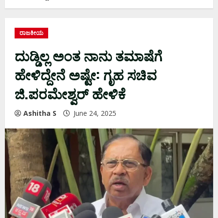
ರಾಜಕೀಯ
ದುಡ್ಡಿಲ್ಲ ಅಂತ ನಾನು ತಮಾಷೆಗೆ
ಹೇಳಿದ್ದೇನೆ ಅಷ್ಟೇ: ಗೃಹ ಸಚಿವ
ಜಿ.ಪರಮೇಶ್ವರ್‌ ಹೇಳಿಕೆ
Ashitha S
June 24, 2025