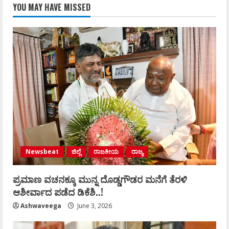
YOU MAY HAVE MISSED
Newsbeat
ಜಿಲ್ಲೆ
ರಾಜಕೀಯ
ರಾಜ್ಯ
ಪ್ರಮಾಣ ವಚನಕ್ಕೂ ಮುನ್ನ ದೊಡ್ಡಗೌಡರ ಮನೆಗೆ ತೆರಳಿ
ಆಶೀರ್ವಾದ ಪಡೆದ ಡಿಕೆಶಿ..!
Ashwaveega
June 3, 2026