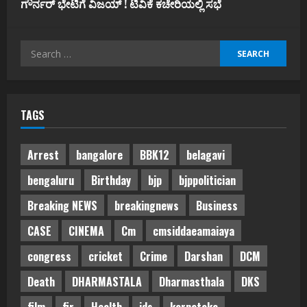
ಗೌರ್ನರ್‌ ಭೇಟಿಗೆ ವಿಜಯ್‌ ! ಟಿವಿಕೆ ಕಚೇರಿಯಲ್ಲಿ ಸಭೆ
Search
for:
TAGS
Arrest
bangalore
BBK12
belagavi
bengaluru
Birthday
bjp
bjppolitician
Breaking NEWS
breakingnews
Business
CASE
CINEMA
Cm
cmsiddaeamaiaya
congress
cricket
Crime
Darshan
DCM
Death
DHARMASTALA
Dharmasthala
DKS
film
fir
Health
jds
karnataka