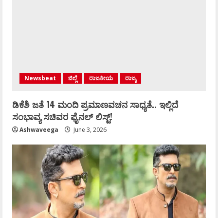
Newsbeat
ಜಿಲ್ಲೆ
ರಾಜಕೀಯ
ರಾಜ್ಯ
ಡಿಕೆಶಿ ಜತೆ 14 ಮಂದಿ ಪ್ರಮಾಣವಚನ ಸಾಧ್ಯತೆ.. ಇಲ್ಲಿದೆ
ಸಂಭಾವ್ಯ ಸಚಿವರ ಫೈನಲ್ ಲಿಸ್ಟ್‌!
Ashwaveega
June 3, 2026