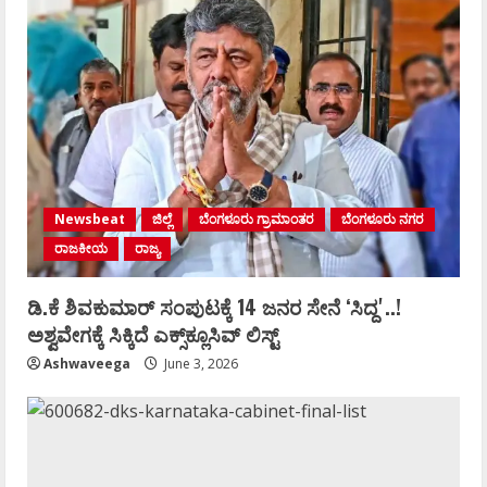
Newsbeat
ಜಿಲ್ಲೆ
ಬೆಂಗಳೂರು ಗ್ರಾಮಾಂತರ
ಬೆಂಗಳೂರು ನಗರ
ರಾಜಕೀಯ
ರಾಜ್ಯ
ಡಿ.ಕೆ ಶಿವಕುಮಾರ್‌ ಸಂಪುಟಕ್ಕೆ 14 ಜನರ ಸೇನೆ ʻಸಿದ್ದʼ..!
ಅಶ್ವವೇಗಕ್ಕೆ ಸಿಕ್ಕಿದೆ ಎಕ್ಸ್‌ಕ್ಲೂಸಿವ್‌ ಲಿಸ್ಟ್‌
Ashwaveega
June 3, 2026