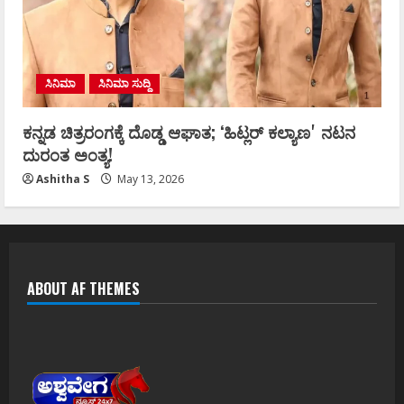
ಸಿನಿಮಾ
ಸಿನಿಮಾ ಸುದ್ದಿ
ಕನ್ನಡ ಚಿತ್ರರಂಗಕ್ಕೆ ದೊಡ್ಡ ಆಘಾತ; ʻಹಿಟ್ಲರ್ ಕಲ್ಯಾಣʼ ನಟನ
ದುರಂತ ಅಂತ್ಯ!
Ashitha S
May 13, 2026
ABOUT AF THEMES