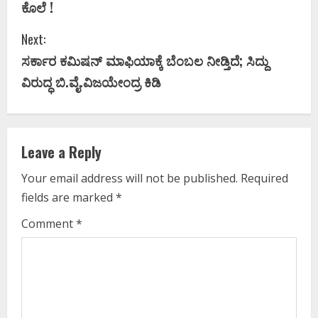
ಕೊಲೆ !
n
Next:
t
ಸರ್ಕಾರ ಕಮಿಷನ್‌ ಮಾಫಿಯಾಕ್ಕೆ ಬೆಂಬಲ ನೀಡ್ತಿದೆ; ಸಿದ್ದು
i
ವಿರುದ್ಧ ಬಿ.ವೈ.ವಿಜಯೇಂದ್ರ ಕಿಡಿ
n
u
Leave a Reply
e
Your email address will not be published.
Required
fields are marked
*
R
Comment
*
e
a
d