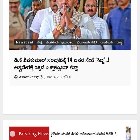
ಸಂಭಾವ್ಯ ಸಚಿವರ ಫೈನಲ್ ಲಿಸ್ಟ್‌!
Ashwaveega
June 3, 2026
0
ಕ
ದ
Breaking News
ರಮಾಣ ವಚನಕ್ಕೂ ಮುನ್ನ ದೊಡ್ಡಗೌಡರ ಮನೆಗೆ ತೆರಳಿ ಆಶೀರ್ವಾದ ಪಡೆದ ಡಿಕೆಶಿ..!
ಡಿ.ಕೆ 