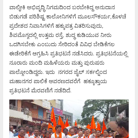
ವಾಲ್ಮೀಕಿ ಅಭಿವೃದ್ಧಿ ನಿಗಮದಿಂದ ಬರಬೇಕಿದ್ದ ಅನುದಾನ
ಬಿಡುಗಡೆ ಪರಿಶಿಷ್ಟ ಕಾಲೋನಿಗಳಿಗೆ ಮೂಲಸೌಕರ್ಯ,ಕೊಳಚೆ
ಪ್ರದೇಶದ ನಿವಾಸಿಗಳಿಗೆ ಹಕ್ಕುಪತ್ರ ವಿತರಿಸುವುದು,
ಶಿವಮೊಗ್ಗದಲ್ಲಿ ಉತ್ತಮ ರಸ್ತೆ, ಶುದ್ಧ ಕುಡಿಯುವ ನೀರು
ಒದಗಿಸಬೇಕು ಎಂಬುದು ಸೇರಿದಂತೆ ವಿವಿಧ ಬೇಡಿಕೆಗಲ
ಈಡೇರಿಕೆಗೆ ಆಗ್ರಹಿಸಿ ಪ್ರತಿಭಟನೆ ನಡೆಸಿದರು. ಪ್ರತಿಭಟನೆಯಲ್ಲಿ
ನೂರಾರು ಮಂದಿ ಮಹಿಳೆಯರು ಮತ್ತು ಪುರುಷರು
ಪಾಲ್ಗೋಂಡಿದ್ದರು. ಇದು ನಗರದ ಜೈಲ್‌ ಸರ್ಕಲ್ನಿಂದ
ಮಹಾನಗರ ಪಾಲಿಕೆ ಆವರಣದವರೆಗೆ ಹಕ್ಕೂತ್ತಾಯ
ಪ್ರತಿಭಟನೆ ಮೆರವಣಿಗೆ ನಡೆದಿದೆ.