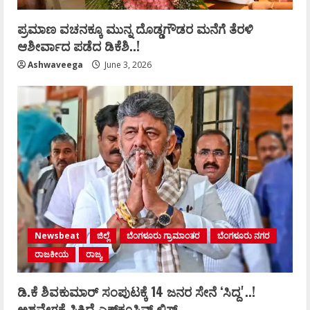
ಪ್ರಮಾಣ ವಚನಕ್ಕೂ ಮುನ್ನ ದೊಡ್ಡಗೌಡರ ಮನೆಗೆ ತೆರಳಿ
ಆಶೀರ್ವಾದ ಪಡೆದ ಡಿಕೆಶಿ..!
Ashwaveega
June 3, 2026
Newsbeat
ಜಿಲ್ಲೆ
ಬೆಂಗಳೂರು ಗ್ರಾಮಾಂತರ
ಬೆಂಗಳೂರು ನಗರ
ರಾಜಕೀಯ
ರಾಜ್ಯ
ಡಿ.ಕೆ ಶಿವಕುಮಾರ್‌ ಸಂಪುಟಕ್ಕೆ 14 ಜನರ ಸೇನೆ ʻಸಿದ್ದʼ..!
ಅಶ್ವವೇಗಕ್ಕೆ ಸಿಕ್ಕಿದೆ ಎಕ್ಸ್‌ಕ್ಲೂಸಿವ್‌ ಲಿಸ್ಟ್‌