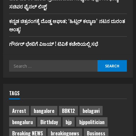
ಸಚಿವರ ಫೈನಲ್ ಲಿಸ್ಟ್‌!
ಕನ್ನಡ ಚಿತ್ರರಂಗಕ್ಕೆ ದೊಡ್ಡ ಆಘಾತ; ʻಹಿಟ್ಲರ್ ಕಲ್ಯಾಣʼ ನಟನ ದುರಂತ
ಅಂತ್ಯ!
ಗೌರ್ನರ್‌ ಭೇಟಿಗೆ ವಿಜಯ್‌ ! ಟಿವಿಕೆ ಕಚೇರಿಯಲ್ಲಿ ಸಭೆ
Search
for:
TAGS
Arrest
bangalore
BBK12
belagavi
bengaluru
Birthday
bjp
bjppolitician
Breaking NEWS
breakingnews
Business