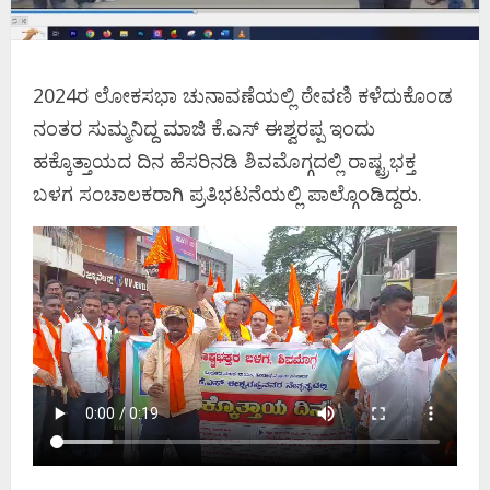
2024ರ ಲೋಕಸಭಾ ಚುನಾವಣೆಯಲ್ಲಿ ಠೇವಣಿ ಕಳೆದುಕೊಂಡ
ನಂತರ ಸುಮ್ಮನಿದ್ದ ಮಾಜಿ ಕೆ.ಎಸ್‌ ಈಶ್ವರಪ್ಪ ಇಂದು
ಹಕ್ಕೊತ್ತಾಯದ ದಿನ ಹೆಸರಿನಡಿ ಶಿವಮೊಗ್ಗದಲ್ಲಿ ರಾಷ್ಟ್ರಭಕ್ತ
ಬಳಗ ಸಂಚಾಲಕರಾಗಿ ಪ್ರತಿಭಟನೆಯಲ್ಲಿ ಪಾಲ್ಗೊಂಡಿದ್ದರು.