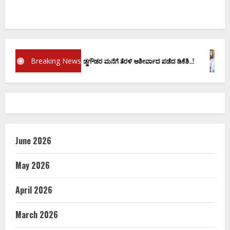
Breaking News
್ರಮಾಣ ವಚನಕ್ಕೂ ಮುನ್ನ ದೊಡ್ಡಗೌಡರ ಮನೆಗೆ ತೆರಳಿ ಆಶೀರ್ವಾದ ಪಡೆದ ಡಿಕೆಶಿ..!
ಡಿ.ಕೆ
June 2026
May 2026
April 2026
March 2026