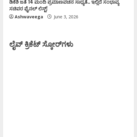
ಡಿಕೆಶಿ ಜತೆ 14 ಮಂದಿ ಪ್ರಮಾಣವಚನ ಸಾಧ್ಯತೆ.. ಇಲ್ಲಿದೆ ಸಂಭಾವ್ಯ
ಸಚಿವರ ಫೈನಲ್ ಲಿಸ್ಟ್‌!
Ashwaveega
June 3, 2026
ಲೈವ್ ಕ್ರಿಕೆಟ್ ಸ್ಕೋರ್‌ಗಳು