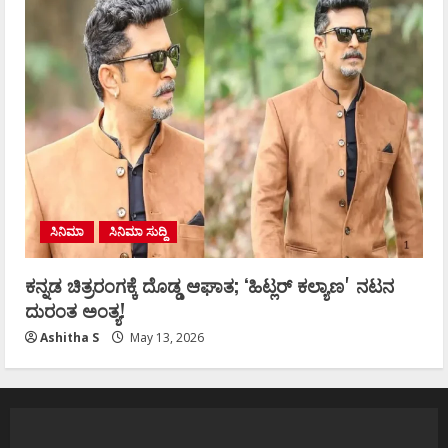
ಸಿನಿಮಾ
ಸಿನಿಮಾ ಸುದ್ದಿ
ಕನ್ನಡ ಚಿತ್ರರಂಗಕ್ಕೆ ದೊಡ್ಡ ಆಘಾತ; ʻಹಿಟ್ಲರ್ ಕಲ್ಯಾಣʼ ನಟನ
ದುರಂತ ಅಂತ್ಯ!
Ashitha S
May 13, 2026