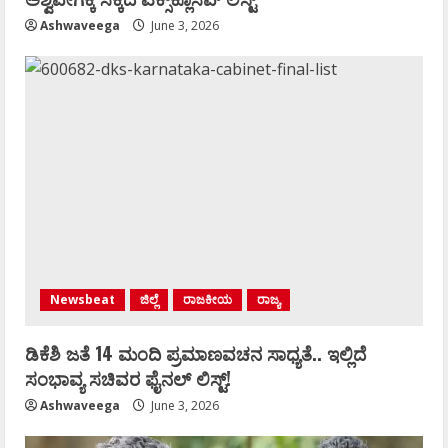
Ashwaveega
June 3, 2026
Newsbeat
ಜಿಲ್ಲೆ
ರಾಜಕೀಯ
ರಾಜ್ಯ
ಡಿಕೆಶಿ ಜತೆ 14 ಮಂದಿ ಪ್ರಮಾಣವಚನ ಸಾಧ್ಯತೆ.. ಇಲ್ಲಿದೆ
ಸಂಭಾವ್ಯ ಸಚಿವರ ಫೈನಲ್ ಲಿಸ್ಟ್‌!
Ashwaveega
June 3, 2026