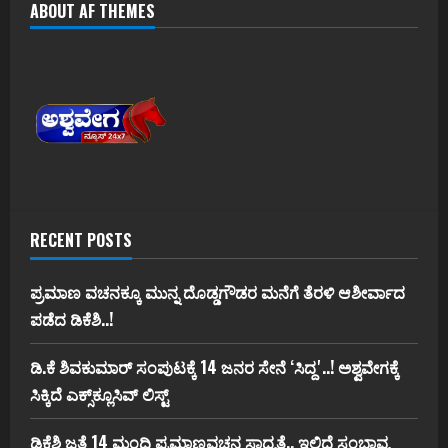
ABOUT AF THEMES
RECENT POSTS
ಪ್ರಮಾಣ ವಚನಕ್ಕೂ ಮುನ್ನ ದೊಡ್ಡಗೌಡರ ಮನೆಗೆ ತೆರಳಿ ಆಶೀರ್ವಾದ
ಪಡೆದ ಡಿಕೆಶಿ..!
ಡಿ.ಕೆ ಶಿವಕುಮಾರ್‌ ಸಂಪುಟಕ್ಕೆ 14 ಜನರ ಸೇನೆ ʻಸಿದ್ದʼ..! ಅಶ್ವವೇಗಕ್ಕೆ
ಸಿಕ್ಕಿದೆ ಎಕ್ಸ್‌ಕ್ಲೂಸಿವ್‌ ಲಿಸ್ಟ್‌
ಡಿಕೆಶಿ ಜತೆ 14 ಮಂದಿ ಪ್ರಮಾಣವಚನ ಸಾಧ್ಯತೆ.. ಇಲ್ಲಿದೆ ಸಂಭಾವ್ಯ