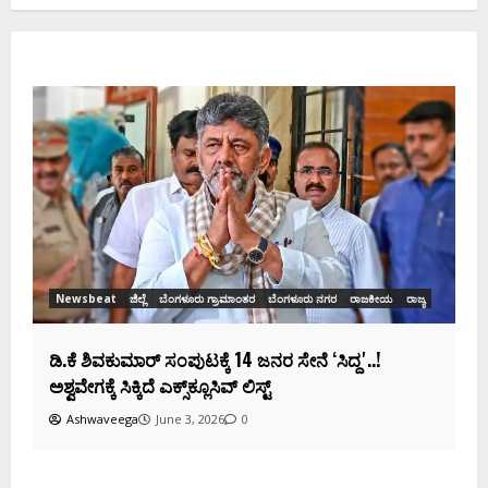
Newsbeat
ಜಿಲ್ಲೆ
ರಾಜಕೀಯ
ರಾಜ್ಯ
ಡಿಕೆಶಿ ಜತೆ 14 ಮಂದಿ ಪ್ರಮಾಣವಚನ ಸಾಧ್ಯತೆ.. ಇಲ್ಲಿದೆ
ಸಂಭಾವ್ಯ ಸಚಿವರ ಫೈನಲ್ ಲಿಸ್ಟ್‌!
Ashwaveega
June 3, 2026
0
ಕ
ದ