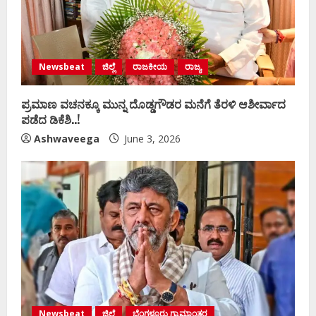
Newsbeat
ಜಿಲ್ಲೆ
ರಾಜಕೀಯ
ರಾಜ್ಯ
ಪ್ರಮಾಣ ವಚನಕ್ಕೂ ಮುನ್ನ ದೊಡ್ಡಗೌಡರ ಮನೆಗೆ ತೆರಳಿ ಆಶೀರ್ವಾದ
ಪಡೆದ ಡಿಕೆಶಿ..!
Ashwaveega
June 3, 2026
Newsbeat
ಜಿಲ್ಲೆ
ಬೆಂಗಳೂರು ಗ್ರಾಮಾಂತರ