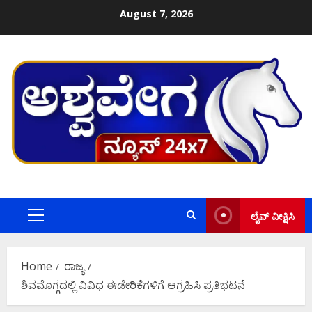
Skip
August 7, 2026
to
content
ಲೈವ್ ವೀಕ್ಷಿಸಿ
Primary
Menu
Home
ರಾಜ್ಯ
ಶಿವಮೊಗ್ಗದಲ್ಲಿ ವಿವಿಧ ಈಡೇರಿಕೆಗಳಿಗೆ ಆಗ್ರಹಿಸಿ ಪ್ರತಿಭಟನೆ